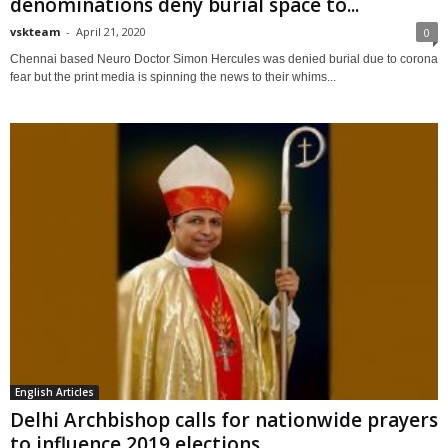
denominations deny burial space to...
vskteam
-
April 21, 2020
0
Chennai based Neuro Doctor Simon Hercules was denied burial due to corona
fear but the print media is spinning the news to their whims...
English Articles
Delhi Archbishop calls for nationwide prayers
to influence 2019 elections