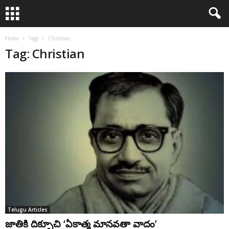
Home
Tags
Christian
Tag: Christian
Telugu Articles
జాతికి దిక్సూచి ‘ఏకాత్మ మానవతా వాదం’