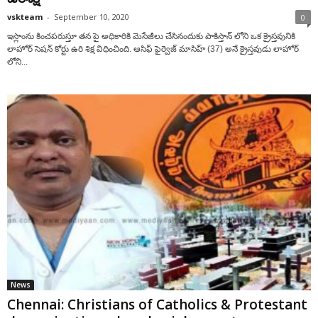
vskteam
-
September 10, 2020
0
ఇస్లాంను కించపరుస్తూ తన పై అధికారికి మెసేజీలు చేసినందుకు పాకిస్తాన్ లోని ఒక క్రైస్తవునికి
లాహోర్ సెషన్ కోర్టు ఉరి శిక్ష విధించింది. ఆసిఫ్ ఫైర్వెజ్ మాసిహ్ (37) అనే క్రైస్తవుడు లాహోర్
లోని...
News
Chennai: Christians of Catholics & Protestant