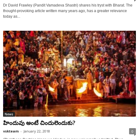
Dr David Frawley (Pandit Vamadeva Shastri) shares his tryst with Bharat. The
thought-provoking article written many years ago, has a greater relevance
today as...
News
హిందువు అంటే చిందులెందుకు?
vskteam
-
January 22, 2018
0