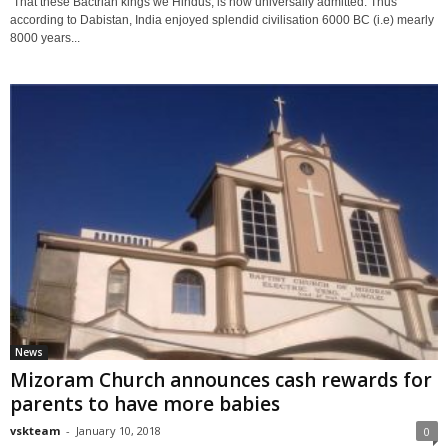
‘That these Bactrian kings we Hindus, is now universally admitted. Thus
according to Dabistan, India enjoyed splendid civilisation 6000 BC (i.e) mearly
8000 years...
News
Mizoram Church announces cash rewards for
parents to have more babies
vskteam
-
January 10, 2018
0