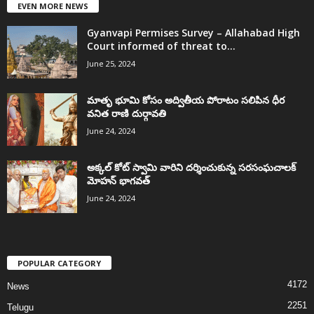
EVEN MORE NEWS
Gyanvapi Permises Survey – Allahabad High
Court informed of threat to...
June 25, 2024
మాతృ భూమి కోసం అద్వితీయ పోరాటం సలిపిన ధీర
వనిత రాణి దుర్గావతి
June 24, 2024
అక్కల్‌ కోట్‌ స్వామి వారిని దర్శించుకున్న సరసంఘచాలక్
మోహన్ భాగవత్
June 24, 2024
POPULAR CATEGORY
4172
News
2251
Telugu