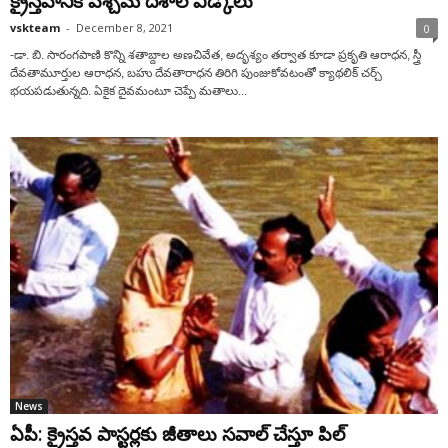
క్రైస్తవానికి పశ్చిమ దేశాల వీడ్కోలు
vskteam
-
December 8, 2021
0
-డా. బి. సారంగపాణి కొన్ని శతాబ్దాల అణచివేత, అదృశ్యం తర్వాత కూడా ప్రకృతి ఆరాధన, స్త్రీ
దేవతామూర్తుల ఆరాధన, బహు దేవతారాధన తిరిగి పుంజుకోవటంతో క్యాథలిక్‌ చర్చ్‌
భయపడుతున్నది. ఏకైక దైవమంటూ చెప్పే మతాలు...
News
ఏపీ: క్రైస్తవ పాస్టర్లకు జీతాలు సవాల్ చేస్తూ పిల్