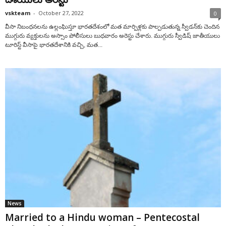
vskteam
-
October 27, 2022
0
వీసా నిబంధనలను ఉల్లంఘిస్తూ భార‌త‌దేశంలో మ‌త మార్పిళ్ల‌కు పాల్ప‌డుతున్న స్వీడన్‌కు చెందిన
ముగ్గురు వ్యక్తులను అస్సాం పోలీసులు బుధ‌వారం అరెస్టు చేశారు. ముగ్గురు స్వీడిష్ జాతీయులు
టూరిస్ట్ వీసాపై భారతదేశానికి వ‌చ్చి, మత...
News
Married to a Hindu woman – Pentecostal