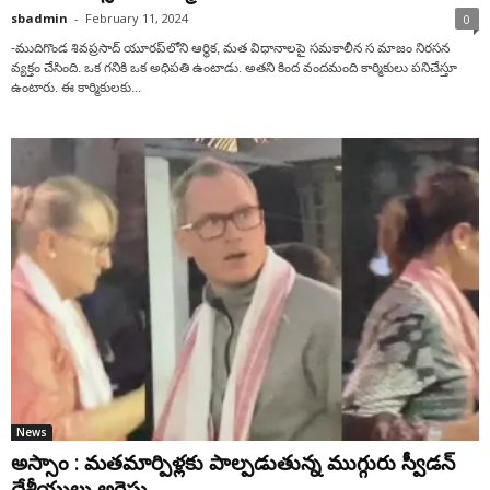
sbadmin
-
February 11, 2024
0
-ముదిగొండ శివప్రసాద్ యూరప్‌లోని ఆర్థిక, మత విధానాలపై సమకాలీన స మాజం నిరసన
వ్యక్తం చేసింది. ఒక గనికి ఒక అధిపతి ఉంటాడు. అతని కింద వందమంది కార్మికులు పనిచేస్తూ
ఉంటారు. ఈ కార్మికులకు...
News
అస్సాం : మ‌త‌మార్పిళ్ల‌కు పాల్ప‌డుతున్న ముగ్గురు స్వీడ‌న్
దేశీయులు అరెస్టు