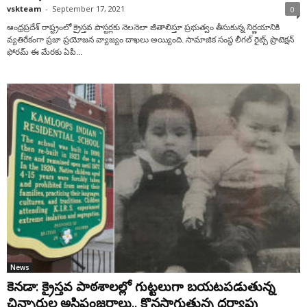
vskteam
-
September 17, 2021
0
ఆంధ్ర‌ప్ర‌దేశ్‌ రాష్ట్రంలో క్రైస్తవ పాస్టర్లకు నెలనెలా జీతాలిస్తూ ప్రభుత్వం తీసుకున్న నిర్ణయానికి
వ్యతిరేకంగా ప్రజా ప్రయోజన వ్యాజ్యం దాఖలు అయ్యింది. సామాజిక సంస్థ లీగల్ రైట్స్ ప్రొటెక్షన్
ఫోరమ్ ఈ మేరకు ఏపీ...
News
కెనడా: క్రైస్తవ పాఠశాలల్లో గుట్టలుగా బయటపడుతున్న
చిన్నారుల అస్థిపంజరాలు.. కొనసాగుతున్న దర్యాప్తు