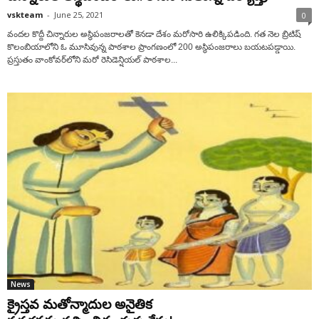
vskteam
-
June 25, 2021
0
వందల కొద్దీ చిన్నారుల అస్థిపంజరాలతో కెనడా దేశం మరోసారి ఉలిక్కిపడింది. గత నెల బ్రిటిష్‌
కొలంబియాలోని ఓ మూసివున్న పాఠశాల ప్రాంగణంలో 200 అస్థిపంజరాలు బయటప‌డ్డాయి.
ప్ర‌స్తుతం వాంకోవర్‌లోని మరో రెసిడెన్షియల్‌ పాఠశాల...
News
క్రైస్తవ మతోన్మాదుల అనైతిక