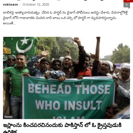
vskteam
-
October 12, 2020
0
బాలికపై అత్యాచారయత్నం చేసిన ఓ పాస్టర్ ను వైజాగ్ పోలీసులు అరెస్టు చేశారు. వివరాల్లోకెళ్తే
వైజాగ్ లోని గాజువాకకు చెందిన నాని బాబు ఒక చర్చి లో పాస్టర్ గా వ్యవహరిస్తున్నాడు.
అయితే...
News
ఇస్లాంను కించపరచినందుకు పాకిస్తాన్ లో ఓ క్రైస్తవుడుకి
ఉరిశిక్ష