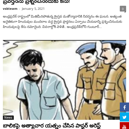
ప్రవర్తనను ప్రశ్నించినందుకు కేసు!
vskteam
-
January 5, 2021
0
ఆంధ్రప్రదేశ్ రాష్ట్రంలో మితిమీరిపోతున్న క్రైస్తవ మతోన్మాదానికి నిదర్శనం ఈ ఘటన. అత్యంత
అనైతికంగా హిందువుల మందిరాల వద్ద క్రైస్తవ ప్రార్ధనలు ఏర్పాటు చేయడాన్ని ప్రశ్నించినందుకు
హిందువులపై కేసు నమోదైంది. వివరాల్లోకి వెళితే.. ఆంధ్ర‌ప్ర‌దేశ్‌లోని గుంటూర్...
News
బాలికపై అత్యాచార యత్నం చేసిన పాస్టర్ అరెస్ట్