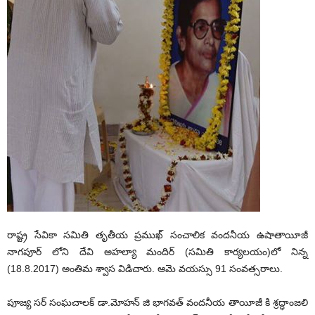
రాష్ట్ర సేవికా సమితి తృతీయ ప్రముఖ్ సంచాలిక వందనీయ ఉషాతాయీజీ
నాగపూర్ లోని దేవి అహల్యా మందిర్ (సమితి కార్యలయం)లో నిన్న
(18.8.2017) అంతిమ శ్వాస విడిచారు. ఆమె వయస్సు 91 సంవత్సరాలు.
పూజ్య సర్ సంఘచాలక్ డా.మోహన్ జి భాగవత్ వందనీయ తాయీజీ కి శ్రద్ధాంజలి