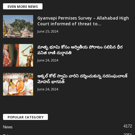
EVEN MORE NEWS
Gyanvapi Permises Survey – Allahabad High
Court informed of threat to...
June 25, 2024
మాతృ భూమి కోసం అద్వితీయ పోరాటం సలిపిన ధీర
వనిత రాణి దుర్గావతి
June 24, 2024
అక్కల్‌ కోట్‌ స్వామి వారిని దర్శించుకున్న సరసంఘచాలక్
మోహన్ భాగవత్
June 24, 2024
POPULAR CATEGORY
4172
News