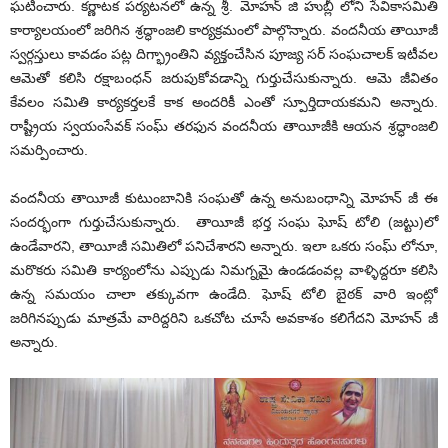
ఘటించారు. కర్ణాటక పర్యటనలో ఉన్న శ్రీ. మోహన్ జి హుబ్లీ లోని సేవికాసమితి
కార్యాలయంలో జరిగిన శ్రద్ధాంజలి కార్యక్రమంలో పాల్గొన్నారు. వందనీయ తాయీజీ
స్వర్గస్తులు కావడం పట్ల దిగ్భ్రాంతిని వ్యక్తంచేసిన పూజ్య సర్ సంఘచాలక్ ఇటీవల
ఆమెతో కలిసి రక్షాబంధన్ జరుపుకోవడాన్ని గుర్తుచేసుకున్నారు. ఆమె జీవితం
కేవలం సమితి కార్యకర్తలకే కాక అందరికీ ఎంతో స్పూర్తిదాయకమని అన్నారు.
రాష్ట్రీయ స్వయంసేవక్ సంఘ్ తరఫున వందనీయ తాయీజీకి ఆయన శ్రద్ధాంజలి
సమర్పించారు.
వందనీయ తాయీజీ కుటుంబానికి సంఘతో ఉన్న అనుబంధాన్ని మోహన్ జీ ఈ
సందర్భంగా గుర్తుచేసుకున్నారు. తాయీజీ భర్త సంఘ ఘోష్ టోలి (జట్టు)లో
ఉండేవారని, తాయీజీ సమితిలో పనిచేశారని అన్నారు. ఇలా ఒకరు సంఘ్ లోనూ,
మరొకరు సమితి కార్యంలోను ఎప్పుడు నిమగ్నమై ఉండడంవల్ల వాళ్ళిద్దరూ కలిసి
ఉన్న సమయం చాలా తక్కువగా ఉండేది. ఘోష్ టోలి బైఠక్ వారి ఇంట్లో
జరిగినప్పుడు మాత్రమే వారిద్దరిని ఒకచోట చూసే అవకాశం కలిగేదని మోహన్ జీ
అన్నారు.