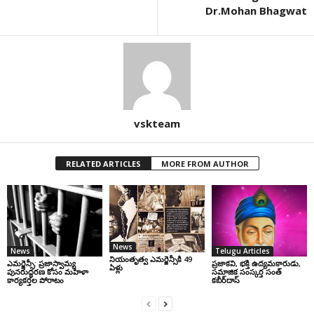
Dr.Mohan Bhagwat
vskteam
RELATED ARTICLES
MORE FROM AUTHOR
News
News
Telugu Articles
నియంతృత్వ ఎమర్జెన్సీకి 49
ఎమర్జెన్సీ: ప్రజాస్వామ్య
ప్రజాకవి, భక్తి ఉద్యమకారుడు,
ఏళ్లు
పునరుద్ధరణ కోసం మహిళా
సమాజిక సంస్కర్త సంత్‌
కార్యకర్తల పోరాటం
కబీర్‌దాస్‌