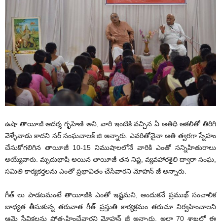
ఉషా తాయీజీ ఆదర్శ గృహిణి అని, వారి ఇంటికి వచ్చిన ఏ అతిధి ఆకలితో తిరిగి
వెళ్ళేవాడు కాదని సర్ సంఘచాలక్ జి అన్నారు. ఎవరితోనైనా అతి త్వరగా స్నేహం
చేసుకోగలిగిన తాయీజీ 10-15 నిముషాలలోనే వారికి ఎంతో సన్నిహితురాలు
అయ్యేవారు. మృదుభాషి అయిన తాయీజీ తన నిష్ట, వ్యవహారశైలి ద్వారా సంఘ,
సమితి కార్యకర్తలను ఎంతో ప్రభావితం చేసేవారని మోహన్ జీ అన్నారు.
గీత్ లు పాడటమంటే తాయీజీకి ఎంతో ఇష్టమని, అందుకనే ప్రముఖ్ సంచాలిక
బాధ్యత తీసుకున్న తరువాత గీత్ ప్రస్తుతి కార్యక్రమం తరుచూ నిర్వహించాలని
ఆమె సేవికలను ప్రోత్సహించేవారని మోహన్ జీ అన్నారు. అలా 70 శాఖల్లో ఈ