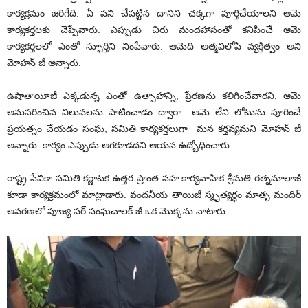
కార్యక్రమం జరిగేది. ఏ పని చేపట్టిన దానిని చక్కగా పూర్తిచేయాలని ఆమె
కార్యకర్తలకు చెప్పేవారు. ఎప్పుడు చిరు మందహాసంతో కనిపించే ఆమె
కార్యకర్తలలో ఎంతో స్ఫూర్తిని నింపేవారు. ఆమెది ఆత్మవిలోపి వ్యక్తిత్వం అని
మోహన్ జీ అన్నారు.
ఉషాతాయీజీ ఎక్కడున్న ఎంతో ఉత్సాహాన్ని, ప్రేరణను కలిగించేవారని, ఆమె
అనుసరించిన విలువలను పాటించాడం ద్వారా ఆమె లేని లోటును పూరించే
ప్రయత్నం చేయడం సంఘ, సమితి కార్యకర్తలుగా మన కర్తవ్యమని మోహన్ జీ
అన్నారు. కార్యం ఎప్పుడు ఆగకూడదని ఆయన ఉద్బోధించారు.
రాష్ట్ర సేవికా సమితి కర్ణాటక ఉత్తర ప్రాంత సహ కార్యవాహిక శ్రీమతి రత్నమాలాజీ
కూడా కార్యక్రమంలో మాట్లాడారు. వందనీయ తాయిజీ స్మృత్యర్ధం మాతృ మందిర్
ఆవరణలో పూజ్య సర్ సంఘచాలక్ జీ ఒక మొక్కను నాటారు.