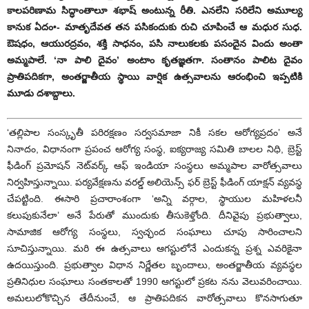
కాలపరిణామ సిద్ధాంతాలూ శభాష్‌ అం‌టున్న రీతి. ఎనలేని సరిలేని అమూల్య
కానుక ఏదం•- మాతృదేవత తన పసికందుకు రుచి చూపించే ఆ మధుర సుధ.
ఔషధం, ఆయురద్రవం, శక్తి సాధనం, పసి నాలుకలకు పసందైన విందు అంతా
అమ్మపాలే. ‘నా పాలి దైవం’ అంటాం కృతజ్ఞతగా. సంతానం పాలిట దైవం
ప్రాతిపదికగా, అంతర్జాతీయ స్థాయి వార్షిక ఉత్సవాలను ఆరంభించి ఇప్పటికి
మూడు దశాబ్దాలు.
‘తల్లిపాల సంస్కృతీ పరిరక్షణం సర్వసమాజా నికీ సకల ఆరోగ్యప్రదం’ అనే
నినాదం, విధానంగా ప్రపంచ ఆరోగ్య సంస్థ, ఐక్యరాజ్య సమితి బాలల నిధి, బ్రెస్ట్
‌ఫీడింగ్‌ ‌ప్రమోషన్‌ ‌నెట్‌వర్క్ ఆఫ్‌ ఇం‌డియా సంస్థలు అమ్మపాల వారోత్సవాలు
నిర్వహిస్తున్నాయి. పర్యవేక్షణను వరల్డ్ అలియెన్స్ ‌ఫర్‌ ‌బ్రెస్ట్ ‌ఫీడింగ్‌ ‌యాక్షన్‌ ‌వ్యవస్థ
చేపట్టింది. ఈసారి ప్రచారాంశంగా ‘అన్ని వర్గాల, స్థాయుల మహిళలనీ
కలుపుకునేలా’ అనే పేరుతో ముందుకు తీసుకెళ్తోంది. దీనివైపు ప్రభుత్వాలు,
సామాజిక ఆరోగ్య సంస్థలు, స్వచ్ఛంద సంఘాలు చూపు సారించాలని
సూచిస్తున్నాయి. మరి ఈ ఉత్సవాలు ఆగస్టులోనే ఎందుకన్న ప్రశ్న ఎవరికైనా
ఉదయిస్తుంది. ప్రభుత్వాల విధాన నిర్ణేతల బృందాలు, అంతర్జాతీయ వ్యవస్థల
ప్రతినిధుల సంఘాలు సంతకాలతో 1990 ఆగస్టులో ప్రకట నను వెలువరించాయి.
అమలులోకొచ్చిన తేదీనుంచే, ఆ ప్రాతిపదికన వారోత్సవాలు కొనసాగుతూ