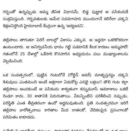
గర్భంతో ఉన్నప్పుడు అమ్మ జీవిత విధానమే, బిడ్డ పుట్టాక ఆ పసికందుకీ
సంక్రమిస్తుంది. గర్భవతులకు ఆమేర సదవగాహన ముందుగానే కలిగేలా చక్కని
శిక్షణనిస్తోంది హైదరాబాద్‌ ‌కేంద్రంగా ఉన్న ‘ఆర్యజనని’.
తల్లిపాలు తాగుతూ పెరిగే బాలల్లో వికాసం ఎక్కువ. ఆ ఇద్దరూ ఒకరికొకరుగా
ఉంటుంటారు. ఆ అనిర్వచనీయ భావం గట్టి పడటానికి కీలక కారణం అమ్మపాలే!
గతంలోనే 25 దేశాల్లో ఒకేసారి కొనసాగిన అధ్యయనం పలు ముఖ్యాంశాలను
వెల్లడించింది.
ఒక సంవత్సరంలో, పుట్టిన గంటలోనే (గోల్డెన్‌ అవర్‌) ‌మాతృస్తన్యం దక్కని
శిశువులు ఎంతమంది అంటే అక్షరాలా ఏడుకోట్ల ఎనభై లక్షలు!! తొలి గంట కల్లా
తల్లిపాలు అందకుంటే ఆ పసికందు శాశ్వతంగా కన్నుమూసే అవకాశాలు ఒకటీ
రెండూ కాదు. 30 శాతానికి పెరుగుతాయి. వీటన్నింటిని పరిశీలించి నప్పుడు,
పరిస్థితి ఎంత తీవ్రతరంగా ఉందో అర్థమవుతుంది. ప్రతి సంవత్సరమూ జరిగే
తల్లిపాల వారోత్సవాలు కాగితాల మీద రాతలకో, వేదికలపైన ప్రసంగాలకో
పరిమితం కాకూడదు.