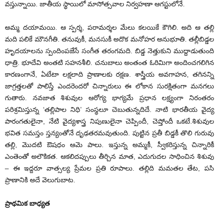
వస్తున్నాయి. జాతీయ స్థాయిలో మాసోత్సవాల నిర్వహణా ఆగస్టులోనే.
అమ్మ దయామయి. ఆ స్పర్శ, పరామర్శల మేలు కలయికే కౌగిలి. అది ఆ తల్లి
మది పలికే మౌనగీతి. తనువుకీ, మనసుకీ అదొక మనోహర అనుభూతి. తల్లీబిడ్డల
హృదయాలను స్పందింపజేసే సంగీత తరంగమది. బిడ్డ నెత్తుకుని ముద్దాడుతుంది
ధాత్రి. భూదేవి అంతటి సహనశీలి. చనుబాలు అంతంత ఓరిమిగా అందించగలిగిన
కారణంగానే, ఏటేటా లక్షలాది ప్రాణాలకు రక్షణ. శాస్త్రీయ అవగాహన, తగినన్ని
జాగ్రత్తలతో పాలిస్తే ఎందరెందరో చిన్నారులు ఈ లోకాన సురక్షితంగా మనగలు
గుతారు. నవజాత శిశువుల ఆరోగ్య భాగ్యమే ప్రధాన లక్ష్యంగా నిరంతరం
పరిశ్రమిస్తున్న ‘తల్లిపాల నిధి’ సంస్థలూ చెబుతున్నదిదే. నాటి భారతీయ వైద్య
పారంగతులైనా, నేటి వైద్యశాస్త్ర నిపుణులైనా చెప్పిందీ, చెప్తోందీ ఒకటే.శిశువుల
భవిత సమస్తం స్తన్యంతోనే దృఢతరమవుతుంది. పుట్టిన ప్రతీ బిడ్డకీ తొలి గురువు
తల్లి, మొదటి ఔషధం ఆమె పాలు. ఇస్తున్న అమ్మకీ, స్వీకరిస్తున్న చిన్నారికీ
ఎంతెంతో అలౌకికత. ఆకలిదప్పులు తీర్చిన మాత, ఎదుగుదల సాధించిన శిశువు
– ఈ ఇద్దరూ వాత్సల్య ప్రేమల ప్రతి రూపాలు. తల్లిది మమతల తేట, పసి
ప్రాణానికి అదే వెలుగుబాట.
ప్రాథమిక బాధ్యత