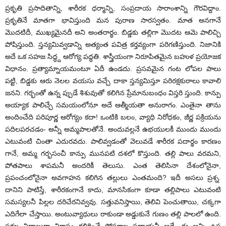
ప్రకృతి ప్రసాదితాన్ని, శారీరక ధర్మాన్ని, సంప్రదాయ సారాంశాన్ని గౌరవిద్దాం.
ప్రకృతినే మాతగా భావిస్తుంది మన పురాణ సారస్వతం. మాత అనగానే
మొదటిదీ, ముఖ్యమైనదీ అని అంతరార్థం. బిడ్డకు తల్లిగా మొదట ఆమె పాలిచ్చి
పోషిస్తుంది. స్తన్యమివ్వడాన్ని అత్యంత పవిత్ర కర్తవ్యంగా పరిగణిస్తుంది. నిజానికి
అదే ఒక సహజ సిద్ధ్ద ఆరోగ్య పద్ధతి. శాస్త్రీయంగా నిరూపితమైన బహుళ ప్రయోజక
విధానం. ప్రత్యామ్నాయమంటూ ఏదీ ఉండదు. ప్రసవమైన గంట లోపల పాలు
పట్టి, బిడ్డకు ఆరు నెలల వయసు వచ్చే దాకా స్తన్యమిస్తూ పరిరక్షకురాలు కావాలి
జనని. గర్భంతో ఉన్న ప్పుడే శిశువుతో కలిగిన ప్రేమానుబంధం విస్తరి స్తుంది. కాన్పు
అయ్యాక పాలిచ్చే సమయంలోనూ అదే ఆత్మీయతా అనురాగం. ఎంతైనా తాను
అందించేది పరిపూర్ణ ఆరోగ్యం కదా! ఒంటికి బలం, వ్యాధి నిరోధకం, జీర్ణ పక్రియను
పదిలపరచడం- అన్నీ అమ్మపాలతోనే. అందువల్లనే ఉభయులకీ ముందు ముందు
ఎటువంటి చింతా ఎదురవదు. పాలివ్వడంతో వెలువడే శారీరక పదార్థం కారణం
గానే, అమ్మ గర్భసంచీ కాన్పు మునపటి దశలో కొస్తుంది. తల్లి పాలు వరమని,
పోతపాలు శాపమనీ అందరికీ తెలుసు. ఎంత తెలిసినా దేశంలోనైనా,
ప్రపంచంలోనైనా అవగాహన కలిగిన తల్లులు ఎంతమంది? ఇదీ అసలు ప్రశ్న.
దానిని పాటిస్తే, శారీరకంగానే కాదు, మానసికంగా కూడా తల్లిపాలు ఎటువంటి
సమస్యలనీ పిల్లల దరిచేరనివ్వవు. సత్తువనిస్తాయి, తెలివి పెంచుతాయి, చక్కగా
ఎదిగేలా చేస్తాయి. అంటువ్యాధులు రాకుండా అడ్డుకునే గుణం తల్లి పాలలో ఉంది.