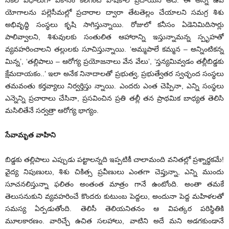
సకల విధాలుగా వికాసం కలిగించే పోషకాల ప్రదాయనీ అదే. ఈ అన్ని ఉప
యోగాలను పల్లెసీమల్లో ప్రచారాల ద్వారా తేటతెల్లం చేయాలని సమగ్ర శిశు
అభివృద్ధి సంస్థలు కృషి సాగిస్తున్నాయి. రోజులో కనీసం ఏడెనిమిదిసార్లు
పాలివ్వాలని, శిశువులకు సంతులిత ఆహారాన్ని ఇస్తున్నామన్న స్పృహతో
వ్యవహరించాలని తల్లులకు సూచిస్తున్నాయి. ‘అమ్మపాలే కమ్మన – అన్నింటికన్న
మిన్న’, ‘తల్లిపాలు – ఆరోగ్య ప్రయోజనాలు వేన వేలు’, ‘స్తన్యమివ్వడం తల్లీబిడ్డకు
క్షేమదాయకం..’ ఇలా అనేక నినాదాలతో ప్రభుత్వ, ప్రభుత్వేతర స్వచ్ఛంద సంస్థలు
తమవంతు కర్తవ్యాలు నిర్వర్తిస్తు న్నాయి. ఎందరు ఎంత చెప్పినా, ఎన్ని సంస్థలు
ఎన్నెన్ని ప్రచారాలు చేసినా, ప్రసవించిన ప్రతి తల్లీ తన ప్రాథమిక బాధ్యత తెలిసి
మసిలితేనే సర్వత్రా ఆరోగ్య భాగ్యం.
సేవామృత వాహిని
బిడ్డకు తల్లిపాలు ఎప్పుడు పట్టాలన్నది ఇప్పటికీ చాలామంది వనితల్లో ప్రశ్నార్థకమే!
వైద్య నిపుణులు, శిశు చికిత్స ప్రవీణులు ఎంతగా చెప్తున్నా, ఎన్ని ముందు
సూచనలిస్తున్నా ఫలితం అంతంత మాత్రం గానే ఉంటోంది. అంతా తమకే
తెలుసనుకుని వ్యవహరించే కొందరు కుటుంబ పెద్దలు, అందునా పెద్ద మహిళలతో
సమస్య ఏర్పడుతోంది. తెలిసీ తెలియనితనం ఆ విపత్కర పరిస్థితికి
మూలకారణం. వారిచ్చే ఉచిత సలహాలు, వాటిని అదే మని అడగకుండానే