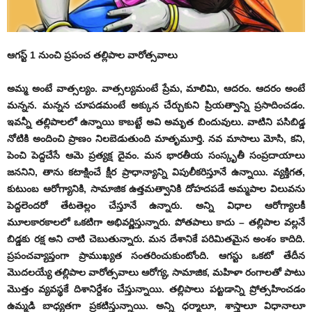
ఆగస్ట్ 1 ‌నుంచి ప్రపంచ తల్లిపాల వారోత్సవాలు
అమ్మ అంటే వాత్సల్యం. వాత్సల్యమంటే ప్రేమ, మాలిమి, ఆదరం. ఆదరం అంటే
మన్నన. మన్నన చూపడమంటే అక్కున చేర్చుకుని ప్రియత్వాన్ని ప్రసాదించడం.
ఇవన్నీ తల్లిపాలలో ఉన్నాయి కాబట్టే అవి అమృత బిందువులు. వాటిని పసిబిడ్డ
నోటికి అందించి ప్రాణం నిలబెడుతుంది మాతృమూర్తి. నవ మాసాలు మోసి, కని,
పెంచి పెద్దచేసే ఆమె ప్రత్యక్ష దైవం. మన భారతీయ సంస్కృతీ సంప్రదాయాలు
జననిని, తాను కటాక్షించే క్షీర ప్రాధాన్యాన్ని విపులీకరిస్తూనే ఉన్నాయి. వ్యక్తిగత,
కుటుంబ ఆరోగ్యానికి, సామాజిక ఉత్తమత్వానికి దోహదపడే అమ్మపాల విలువను
పెద్దలెందరో తేటతెల్లం చేస్తూనే ఉన్నారు. అన్ని విధాల ఆరోగ్యాలకీ
మూలకారకాలలో ఒకటిగా అభివర్ణిస్తున్నారు. పోతపాలు కాదు – తల్లిపాల వల్లనే
బిడ్డకు రక్ష అని చాటి చెబుతున్నారు. మన దేశానికే పరిమితమైన అంశం కాదిది.
ప్రపంచవ్యాప్తంగా ప్రాముఖ్యత సంతరించుకుంటోంది. ఆగస్టు ఒకటో తేదీన
మొదలయ్యే తల్లిపాల వారోత్సవాలు ఆరోగ్య, సామాజిక, మహిళా రంగాలతో పాటు
మొత్తం వ్యవస్థకే దిశానిర్దేశం చేస్తున్నాయి. తల్లిపాలు పట్టడాన్ని ప్రోత్సహించడం
ఉమ్మడి బాధ్యతగా ప్రకటిస్తున్నాయి. అన్ని ధర్మాలూ, శాస్త్రాలూ విధానాలూ