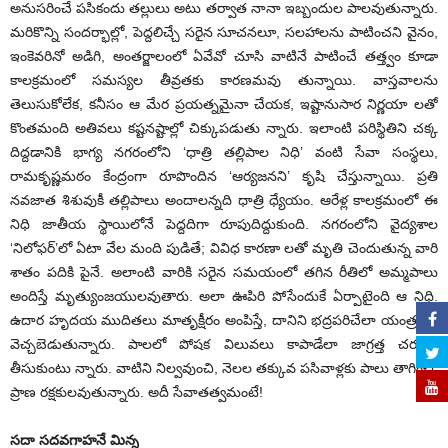
అనుసరించే పసికందు తల్లులు అటు తర్వాత నానా ఇబ్బందుల పాలవుతున్నారు.
మరికొన్ని సందర్భాల్లో, పెద్దలిచ్చే సరైన సూచనలూ, సలహాలను పాటించని వైనం,
ఇంకెవరినో అడిగి, అంతర్జాలంలో ఏవేవో చూసి వాటినే పాటించే తత్త్వం కూడా
కాలక్రమంలో సమస్యల తీవ్రతకు కారణమవు తున్నాయి. వాస్తవాలను
తెలుసుకోలేక, కనీసం ఆ మేర ప్రయత్నమైనా చేయక, ఇష్టానుసార నిర్ణయా లతో
కొంతమంది అతివలు కష్టనష్టాల్లో చిక్కుపడుతు న్నారు. ఇలాంటి పరిస్థితిని చక్క
దిద్దడానికి భాగ్య నగరంలోని ‘ధాత్రి తల్లిపాల నిధి’ వంటి సేవా సంస్థలు,
రామకృష్ణమఠం కేంద్రంగా రూపొందిన ‘ఆర్యజనని’ కృషి చేస్తున్నాయి. ప్రతి
నవజాత శిశువుకీ తల్లిపాలు అందాలన్నది ధాత్రి ధ్యేయం. ఆరేళ్ల కాలక్రమంలో ఈ
నిధి జాతీయ స్థాయిలోనే పెద్దదిగా రూపుదిద్దుకుంది. నగరంలోని వైద్యశాల
‘నిలోఫర్‌’‌లో ఏటా వేల మంది పుడితే; వివిధ కారణా లతో మృతి చెందుతున్న వారి
శాతం పదికి పైనే. అలాంటి వారికి సరైన సమయంలో తగిన రీతిలో అమ్మపాలు
అందిస్తే మృత్యుంజయులవుతారు. అలా ఊపిరి పోసేందుకే ఏర్పాటైంది ఆ నిధి.
ఉదార హృదయ ముదితలు మాతృక్షీరం అంపిస్తే, దానిని భద్రపరిచేలా యంత్రంతో
వెచ్చబెడుతున్నారు. పాలలో పోషక విలువలు కాపాడేలా జాగ్రత్త చర్యలు
తీసుకుంటు న్నారు. వాటిని నిల్వవుంచి, నెలల తక్కువ పసివాళ్లకు పాలు తాగించి,
ప్రాణ రక్షకులవుతున్నారు. అదీ సేవాతత్వమంటే!
సదా సదవగాహనే మిన్న