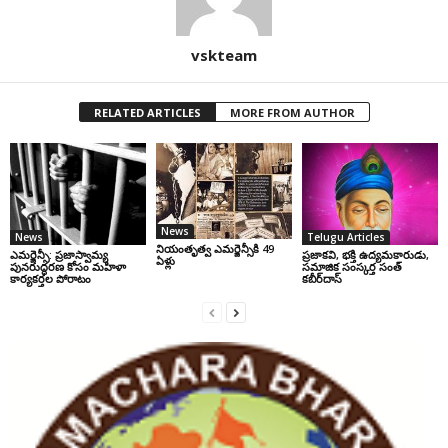
vskteam
RELATED ARTICLES
MORE FROM AUTHOR
News
News
Telugu Articles
నియంతృత్వ ఎమర్జెన్సీకి 49
ఎమర్జెన్సీ: ప్రజాస్వామ్య
ప్రజాకవి, భక్తి ఉద్యమకారుడు,
ఏళ్లు
పునరుద్ధరణ కోసం మహిళా
సమాజిక సంస్కర్త సంత్‌
కార్యకర్తల పోరాటం
కబీర్‌దాస్‌