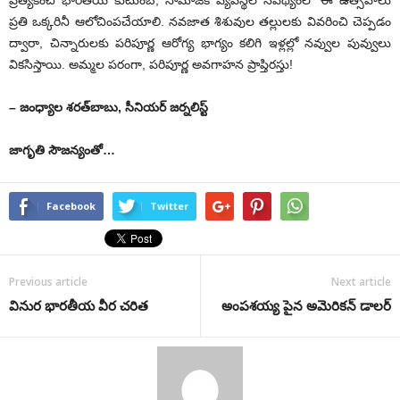
ప్రత్యేకించి భారతీయ కుటుంబ, సామాజిక వ్యవస్థల నేపథ్యంలో ఈ ఉత్సవాలు
ప్రతి ఒక్కరినీ ఆలోచింపచేయాలి. నవజాత శిశువుల తల్లులకు వివరించి చెప్పడం
ద్వారా, చిన్నారులకు పరిపూర్ణ ఆరోగ్య భాగ్యం కలిగి ఇళ్లల్లో నవ్వుల పువ్వులు
వికసిస్తాయి. అమ్మల పరంగా, పరిపూర్ణ అవగాహన ప్రాప్తిరస్తు!
– జంధ్యాల శరత్‌బాబు, సీనియర్‌ ‌జర్నలిస్ట్
జాగృతి సౌజ‌న్యంతో…
Facebook
Twitter
Previous article
Next article
వినుర భారతీయ వీర చరిత
అంపశయ్య పైన అమెరికన్ డాలర్‌