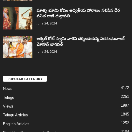
మాతృ భూమి కోసం అద్వితీయ పోరాటం సలిపిన ధీర
వనిత రాణి దుర్గావతి
June 24, 2024
అక్కల్‌ కోట్‌ స్వామి వారిని దర్శించుకున్న సరసంఘచాలక్
మోహన్ భాగవత్
June 24, 2024
POPULAR CATEGORY
4172
News
2251
Telugu
1997
Views
1845
Telugu Articles
1252
English Articles
1104