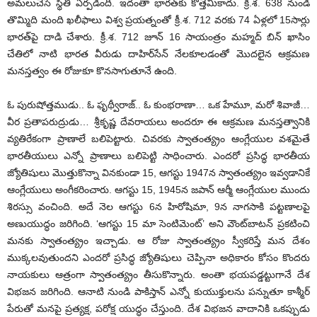
అమలుచేసే స్థితి ఏర్పడింది. ఇదంతా భారత్‌కు కొత్తేమీకాదు. క్రీ.శ. 638 నుండి
తొమ్మిది మంది ఖలీఫాలు విశ్వ ప్రయత్నంతో క్రీ.శ. 712 వరకు 74 ఏళ్లలో 15సార్లు
భారత్‌పై దాడి చేశారు. క్రీ.శ. 712 జూన్ 16 సాయంత్రం మహ్మద్ బిన్ ఖాసిం
చేతిలో నాటి భారత వీరుడు దాహిర్‌సేన్ నేలకూలడంతో మొదలైన ఆక్రమణ
మనస్తత్వం ఈ రోజుకూ కొనసాగుతూనే ఉంది.
ఓ పురుషోత్తముడు.. ఓ ఫృథ్వీరాజ్.. ఓ కుంభరాణా… ఒక హేమూ, మరో శివాజీ…
వీర ప్రతాపరుద్రుడు… శ్రీకృష్ణ దేవరాయలు అందరూ ఈ ఆక్రమణ మనస్తత్వానికి
వ్యతిరేకంగా ప్రాణాలే బలిపెట్టారు. చివరకు స్వాతంత్య్రం ఆంగ్లేయుల వశమైతే
భారతీయులు ఎన్నో ప్రాణాలు బలిపెట్టి సాధించారు. ఎందరో ప్రసిద్ధ భారతీయ
జ్యోతిషులు మొత్తుకొన్నా వినకుండా 15, ఆగస్టు 1947న స్వాతంత్య్రం ఇవ్వడానికే
ఆంగ్లేయులు అంగీకరించారు. ఆగస్టు 15, 1945న జపాన్ ఆర్మీ ఆంగ్లేయుల ముందు
శిరస్సు వంచింది. అదే నెల ఆగస్టు 6న హిరోషిమా, 9న నాగసాకి పట్టణాలపై
అణుయుద్ధం జరిగింది. ‘ఆగస్టు 15 మా సెంటిమెంట్’ అని వౌంట్‌బాటన్ ప్రకటించి
మనకు స్వాతంత్య్రం ఇచ్చాడు. ఆ రోజు స్వాతంత్య్రం స్వీకరిస్తే మన దేశం
ముక్కలవుతుందని ఎందరో ప్రసిద్ధ జ్యోతిషులు చెప్పినా అధికారం కోసం కొందరు
నాయకులు ఆత్రంగా స్వాతంత్య్రం తీసుకొన్నారు. అంతా భయపడ్డట్టుగానే దేశ
విభజన జరిగింది. ఆనాటి నుండి పాకిస్తాన్ ఎన్నో కుయుక్తులను పన్నుతూ కాశ్మీర్
పేరుతో మనపై ప్రత్యక్ష, పరోక్ష యుద్ధం చేస్తుంది. దేశ విభజన వాదానికి ఒకప్పుడు