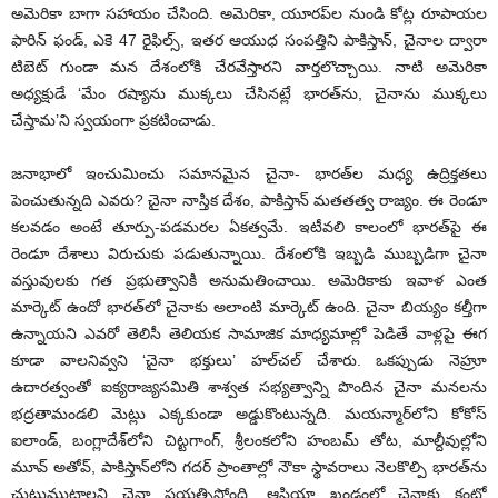
అమెరికా బాగా సహాయం చేసింది. అమెరికా, యూరప్‌ల నుండి కోట్ల రూపాయల
ఫారిన్ ఫండ్, ఎకె 47 రైఫిల్స్, ఇతర ఆయుధ సంపత్తిని పాకిస్తాన్, చైనాల ద్వారా
టిబెట్ గుండా మన దేశంలోకి చేరవేస్తారని వార్తలొచ్చాయి. నాటి అమెరికా
అధ్యక్షుడే ‘మేం రష్యాను ముక్కలు చేసినట్లే భారత్‌ను, చైనాను ముక్కలు
చేస్తామ’ని స్వయంగా ప్రకటించాడు.
జనాభాలో ఇంచుమించు సమానమైన చైనా- భారత్‌ల మధ్య ఉద్రిక్తతలు
పెంచుతున్నది ఎవరు? చైనా నాస్తిక దేశం, పాకిస్తాన్ మతతత్వ రాజ్యం. ఈ రెండూ
కలవడం అంటే తూర్పు-పడమరల ఏకత్వమే. ఇటీవలి కాలంలో భారత్‌పై ఈ
రెండూ దేశాలు విరుచుకు పడుతున్నాయి. దేశంలోకి ఇబ్బడి ముబ్బడిగా చైనా
వస్తువులకు గత ప్రభుత్వానికి అనుమతించాయి. అమెరికాకు ఇవాళ ఎంత
మార్కెట్ ఉందో భారత్‌లో చైనాకు అలాంటి మార్కెట్ ఉంది. చైనా బియ్యం కల్తీగా
ఉన్నాయని ఎవరో తెలిసీ తెలియక సామాజిక మాధ్యమాల్లో పెడితే వాళ్లపై ఈగ
కూడా వాలనివ్వని ‘చైనా భక్తులు’ హల్‌చల్ చేశారు. ఒకప్పుడు నెహ్రూ
ఉదారత్వంతో ఐక్యరాజ్యసమితి శాశ్వత సభ్యత్వాన్ని పొందిన చైనా మనలను
భద్రతామండలి మెట్లు ఎక్కకుండా అడ్డుకొంటున్నది. మయన్మార్‌లోని కోకోస్
ఐలాండ్, బంగ్లాదేశ్‌లోని చిట్టగాంగ్, శ్రీలంకలోని హంబమ్ తోట, మాల్దీవుల్లోని
మూవ్ అతోవ్, పాకిస్తాన్‌లోని గదర్ ప్రాంతాల్లో నౌకా స్థావరాలు నెలకొల్పి భారత్‌ను
చుట్టుముట్టాలని చైనా ప్రయత్నిస్తోంది. ఆసియా ఖండంలో చైనాకు కంట్లో