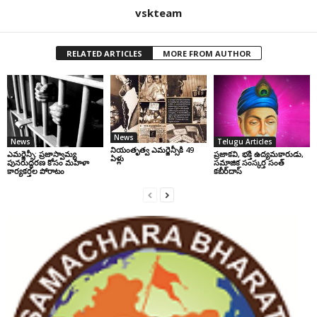
vskteam
RELATED ARTICLES
MORE FROM AUTHOR
News
News
Telugu Articles
నియంతృత్వ ఎమర్జెన్సీకి 49
ఎమర్జెన్సీ: ప్రజాస్వామ్య
ప్రజాకవి, భక్తి ఉద్యమకారుడు,
ఏళ్లు
పునరుద్ధరణ కోసం మహిళా
సమాజిక సంస్కర్త సంత్‌
కార్యకర్తల పోరాటం
కబీర్‌దాస్‌