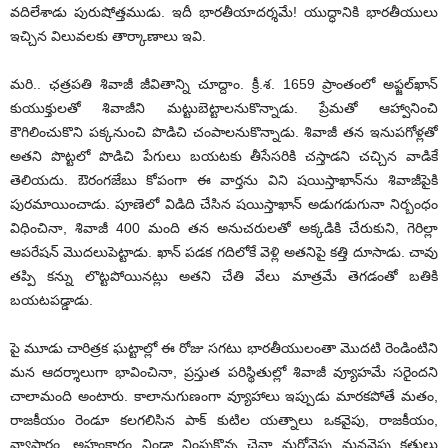
వదిలేశాడు పురుషోత్తముడు. ఇదీ భారతీయాదర్శమే! యుద్ధానికి భారతీయులు
ఇచ్చిన విలువలకు తార్కాణాలు ఇవి.
మరి.. ఛత్రపతి శివాజీ జీవితాన్ని చూద్దాం. క్రీ.శ. 1659 ప్రాంతంలో అఫ్జల్‌ఖాన్
కుయుక్తులతో శివాజీని మట్టుబెట్టాలనుకొన్నాడు. ప్రేమతో ఆహ్వానించి
కౌగిలించుకొని పక్కనుంచి పొడిచి చంపాలనుకొన్నాడు. శివాజీ తన ఇనుపగోళ్లతో
అతని పొట్టలో పొడిచి పేగులు బయటకు తీసేసరికి చస్తాడని చచ్చిన వాడికే
తెలియదు. ఔరంగజేబు కోపంగా ఈ వార్తను విని షయిస్తాఖాన్‌ను శివాజీపైకి
పురమాయించాడు. పూణెలో విడిది చేసిన షయిస్తాఖాన్ అడుగడుగునా నిర్బంధం
విధించినా, శివాజీ 400 మంది తన అనుచరులతో అక్కడికి చేరుకుని, గెరిల్లా
ఆపరేషన్ మొదలుపెట్టాడు. ఖాన్ పడక గదిలోకే వెళ్లి అతనిపై కత్తి దూసాడు. చావు
తప్పి కన్ను లొట్టపోయినట్లు అతని చేతి వేలు మాత్రమే తెగడంతో బతికి
బయటపడ్డాడు.
పై మూడు చారిత్రక ఘట్టాల్లో ఈ రోజు సగటు భారతీయులంతా మొదటి రెండింటిని
మన ఆదర్శాలుగా భావించినా, ప్రస్తుత పరిస్థితుల్లో శివాజీ వ్యూహమే సరైందని
చాలామంది అంటారు. కాలానుగుణంగా వ్యూహాలు ఇప్పుడు మారకపోతే మతం,
రాజకీయం రెండూ కలగలిసిన పాక్ కుటిల యత్నాలు ఒకవైపు, రాజకీయం,
వ్యాపారం, అహంకారం నిండా నింపుకొన్న చైనా మరోవైపు మనవైపు కత్తులు