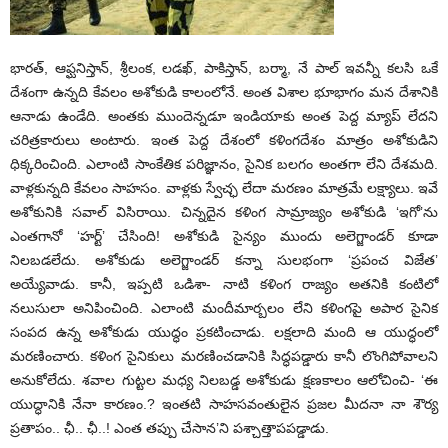
భారత్, ఆఫ్ఘనిస్తాన్, శ్రీలంక, లడఖ్, పాకిస్తాన్, బర్మా, నే పాల్ ఇవన్నీ కలసి ఒకే
దేశంగా ఉన్నది కేవలం అశోకుడి కాలంలోనే. అంత విశాల భూభాగం మన దేశానికి
ఆనాడు ఉండేది. అంతకు ముందెన్నడూ ఇండియాకు అంత పెద్ద మ్యాప్ లేదని
చరిత్రకారులు అంటారు. ఇంత పెద్ద దేశంలో కళింగదేశం మాత్రం అశోకుడిని
ధిక్కరించింది. ఎలాంటి సాంకేతిక పరిజ్ఞానం, సైనిక బలగం అంతగా లేని దేశమది.
వాళ్లకున్నది కేవలం సాహసం. వాళ్లకు స్వేచ్ఛ లేదా మరణం మాత్రమే లక్ష్యాలు. ఇవే
అశోకునికి సవాల్ విసిరాయి. చిన్నదైన కళింగ సామ్రాజ్యం అశోకుడి ‘ఇగో’ను
ఎంతగానో ‘హర్ట్’ చేసింది! అశోకుడి సైన్యం ముందు అలెగ్జాండర్ కూడా
నిలబడలేదు. అశోకుడు అలెగ్జాండర్ కన్నా సులభంగా ‘ప్రపంచ విజేత’
అయ్యేవాడు. కానీ, ఇప్పటి ఒడిశా- నాటి కళింగ రాజ్యం అతనికి కంటిలో
నలుసులా అనిపించింది. ఎలాంటి మందీమార్బలం లేని కళింగపై అపార సైనిక
సంపద ఉన్న అశోకుడు యుద్ధం ప్రకటించాడు. లక్షలాది మంది ఆ యుద్ధంలో
మరణించారు. కళింగ సైనికులు మరణించడానికి సిద్ధపడ్డారు కానీ లొంగిపోవాలని
అనుకోలేదు. శవాల గుట్టల మధ్య నిలబడ్డ అశోకుడు క్షణకాలం ఆలోచించి- ‘ఈ
యుద్ధానికి నేనా కారణం.? ఇంతటి సాహసవంతులైన ప్రజల మీదనా నా శౌర్య
ప్రతాపం.. ఛీ.. ఛీ..! ఎంత తప్పు చేసాన’ని పశ్చాత్తాపపడ్డాడు.