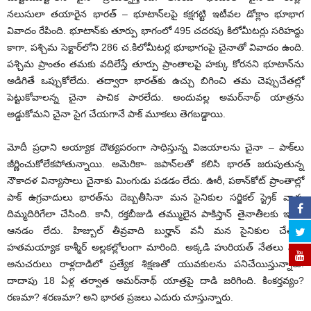
నలుసులా తయారైన భారత్ – భూటాన్‌లపై కక్షగట్టి ఇటీవల డోక్లాం భూభాగ
వివాదం రేపింది. భూటాన్‌కు తూర్పు భాగంలో 495 చదరపు కిలోమీటర్లు సరిహద్దు
కాగా, పశ్చిమ సెక్టార్‌లోని 286 చ.కిలోమీటర్ల భూభాగంపై చైనాతో వివాదం ఉంది.
పశ్చిమ ప్రాంతం తమకు వదిలేస్తే తూర్పు ప్రాంతాలపై హక్కు కోరనని భూటాన్‌ను
అడిగితే ఒప్పుకోలేదు. తద్వారా భారత్‌కు ఉచ్చు బిగించి తమ చెప్పుచేతల్లో
పెట్టుకోవాలన్న చైనా పాచిక పారలేదు. అందువల్ల అమర్‌నాథ్ యాత్రను
అడ్డుకోమని చైనా సైగ చేయగానే పాక్ మూకలు తెగబడ్డాయి.
మోదీ ప్రధాని అయ్యాక దౌత్యపరంగా సాధిస్తున్న విజయాలను చైనా – పాక్‌లు
జీర్ణించుకోలేకపోతున్నాయి. అమెరికా- జపాన్‌లతో కలిసి భారత్ జరుపుతున్న
నౌకాదళ విన్యాసాలు చైనాకు మింగుడు పడడం లేదు. ఊరీ, పఠాన్‌కోట్ ప్రాంతాల్లో
పాక్ ఉగ్రవాదులు భారత్‌ను దెబ్బతీసినా మన సైనికుల సర్జికల్ స్ట్రెక్ వాళ్ళ
దిమ్మదిరిగేలా చేసింది. కానీ, రక్తబీజుడి తమ్ములైన పాకిస్తాన్ తైనాతీలకు ఇవేవీ
ఆనడం లేదు. హిజ్బుల్ తీవ్రవాది బుర్హాన్ వనీ మన సైనికుల చేతిలో
హతమయ్యాక కాశ్మీర్ అల్లకల్లోలంగా మారింది. అక్కడి హురియత్ నేతలు వారి
అనుచరులు రాళ్లదాడిలో ప్రత్యేక శిక్షణతో యువకులను పనిచేయిస్తున్నారు.
దాదాపు 18 ఏళ్ల తర్వాత అమర్‌నాథ్ యాత్రపై దాడి జరిగింది. కింకర్తవ్యం?
రణమా? శరణమా? అని భారత ప్రజలు ఎదురు చూస్తున్నారు.