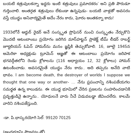
బయటి శత్రువులకన్నా ఇద్దరు ఇంటి శత్రువులు ప్రమాదకరం’ అని ప్రతి పౌరుడూ
గుర్తించాలి. అంతర్గత శత్రువులు లేకుండా ఉన్నపుడు- బయటి వాళ్లతో అవసరం
వస్తే యుద్ధం అనివార్యమైతే అదేం నేరం కాదు, ఘోరం అంతకన్నా కాదు!
1933లోనే ఆర్దుర్ రైడర్ అనే సంస్కృత ప్రొఫెసర్ నుంచి సంస్కృతం నేర్చుకొని
మొదటి ఆటంబాంబు ప్రయోగం జరిగిన మాన్‌హట్టన్ ప్రాజెక్ట్ టీమ్ లీడర్ రాబర్ట్
జ్యూలియస్ ఓపెన్ హామర్‌ను మనం జ్ఞప్తికి తెచ్చుకోవాలి. 16, జూలై 1945న
అమెరికా అధ్యక్షుడు ట్రూమెన్ ఆజ్ఞతో ఈ ఆటంబాబు ప్రయోగం జరిపాక
భగవద్గీతలోని రెండు శ్లోకాలను (116 అధ్యాయం 12, 32 శ్లోకాలు) హామర్
ఉటంకించాడు. అవసరమైతే యుద్ధం నేరం కాదు.. అది తప్పదు అనేది వాటి
భావం. I am become death, the destroyer of worlds I suppose we
thought that one way or another- … నేను ఫ్రపంచాన్ని నశింపజేయగల
సమర్థత ఉన్న కాలుడను. ఈ యుద్ద భూమిలో చేరిన ప్రజలను సంహరించడానికి
ప్రవృత్తుడినై ఉన్నాను.. యోధులనే వారు నీచే విడువబడ్డా జీవించలేరు. కాలమే
వారిని నశింపజేస్తుంది.
-డా. పి.భాస్కరయోగి సెల్: 99120 70125
(ఆంధ్రభూమి సౌజన్యం తో)