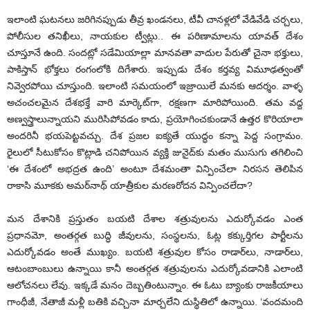
ఇలాంటి ఘటనలు జరిగినప్పుడు తీవ్ర ఖండనలు, టీవీ చానళ్లలో వేడివేడి చర్చలు,
పోలీసుల తనిఖీలు, నాయకుల ట్వీట్లు.. ఈ పరిణామాలను యావత్ దేశం
చూస్తూనే ఉంది. సందట్లో సడేమియాల్లా మానవతా వాదుల పేరుతో చైనా భక్తులు,
పాకిస్తాన్ భోక్తలు రంగంలోకి దిగేశారు. ఇప్పుడు దేశం కర్తవ్య విమూఢత్వంతో
నివ్వెరపోయి చూస్తుంది. ఇలాంటి సమయంలో ఇజ్రాయిలే మనకు ఆదర్శం. వాళ్ళ
అచంచలమైన దేశభక్తే వారి మార్కెట్‌గా, రక్షణగా మారిపోయింది. తమ వద్ద
అణ్వస్త్రాలున్నాయని మురిసిపోవడం కాదు, ప్రయోగించకుండానే ఉత్తర కొరియాలా
అందరినీ భయపెట్టవచ్చు. దేశ ప్రజల ఐక్యతే యుద్ధం కన్నా పెద్ద సంగ్రామం.
రైలులో సీటుకోసం కొట్లాడి చనిపోయిన వ్యక్తి జునైద్‌కు మతం ముసుగు తగిలించి
‘ఈ దేశంలో అభద్రత ఉంది’ అంటూ దేశమంతా విన్పించేలా నిరసన తెలిపిన
రాకాసి మూకకు అమర్‌నాథ్ యాత్రీకుల మరణరోదన విన్పించలేదా?
మన దేశానికి ప్రస్తుతం బయటి దేశాల శత్రువులను ఎదుర్కోవడం ఎంత
ప్రధానమో, అంతర్గత బుద్ధి జీవులను, సంస్థలను, ఓట్ల కక్కుర్తిగల పార్టీలను
ఎదుర్కోవడం అంతే ముఖ్యం. బయటి శత్రువుల కోసం రాడార్‌లు, నాడార్‌లు,
ఆటంబాంబులు ఉన్నాయి కానీ అంతర్గత శత్రువులను ఎదుర్కోవడానికి ఎలాంటి
ఆలోచనలు లేవు. ఇక్కడే మనం దెబ్బతింటున్నాం. ఈ ఓటు బ్యాంకు రాజకీయాలు
గాంధీజీ, నేతాజీ మళ్లీ బతికి వచ్చినా మార్చలేని దుస్థితిలో ఉన్నాయి. ‘వందమంది