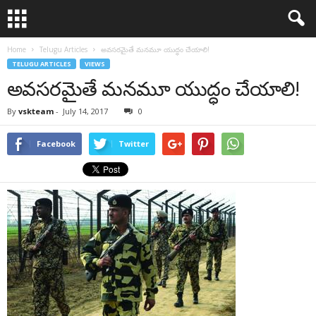
Home
Telugu Articles
అవసరమైతే మనమూ యుద్ధం చేయాలి!
TELUGU ARTICLES
VIEWS
అవసరమైతే మనమూ యుద్ధం చేయాలి!
By
vskteam
-
July 14, 2017
0
Facebook
Twitter