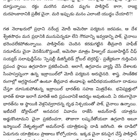
దూస్తున్నాయి. రక్తం మరగిన మానవ మృగం పాకిస్తాన్ కాగా, రాజ్య
దురహంకారానికి ప్రతీక చైనా. మరి ఇప్పుడు మనం ఎలాంటి యుద్ధం చేయాలి?!
గత నెలాఖరులో ప్రధాని నరేంద్ర మోదీ అమెరికా పర్యటన జరపడం, ఆ దేశ
శ్వేతసౌధం మన ప్రధానికి మునుపెన్నడూ లేని గౌరవాన్ని ఇవ్వడాన్ని పాక్, చైనాలు
భరించలేకపోతున్నాయి. పాకిస్తాన్‌కు చెందిన కరడుగట్టిన తీవ్రవాది హఫీజ్
సరుూద్‌ను చైనా వెనకేసుకొస్తుంటే, అమెరికా మాత్రం హిజ్బుల్ ముజాహిద్దీన్ చీఫ్
సయ్యద్ సలావుద్దీన్‌ను ‘స్పెషల్లీ డిజిగ్నేటెడ్ గ్లోబల్ టెర్రరిస్ట్’- ప్రత్యేకంగా గుర్తించిన
ప్రపంచ స్థాయి ఉగ్రవాదిగా ప్రకటించింది. అలాగే, ఉగ్రవాదం వ్యాప్తి చేసే దేశాలకు
సింహస్వప్నంగా ఉన్న ఇజ్రాయిల్‌లో మోదీ పర్యటన అరుదైనది. శాస్త్ర, సాంకేతిక
రంగాల్లో అగ్రస్థానంలో ఉంటూ తీవ్రవాద తండాలపై అరివీరభయంకరంగా దాడులు
చేస్తూ దూసుకుపోతున్న ఇజ్రాయిల్ భారత్‌కు సహజ మిత్రదేశం. భవిష్యత్తులో
భారత్ కూడా ఇలాగే మారితే అది ప్రపంచానికే ఆదర్శం అవుతుంది. ఏ రకంగానైనా
భారత్‌ను ఆ స్థాయికి వెళ్లనివ్వరాదన్న దృఢ నిశ్చయంతో పాక్, చైనాలు ఉన్నాయి.
ఇటీవలే డోక్లామ్‌లో అనవసర వివాదం రాజేసి అమర్‌నాథ్ యాత్రను
అడ్డుకొంటామని చైనా ప్రకటించగా, తాజాగా లష్కరేతోయబా ఉగ్రవాది అబూ
ఇస్మాయిల్ నేతృత్వంలో అమర్‌నాథ్ యాత్రికులపై దాడి జరిగింది. ఈ దాడిలో
ఏడుగురు యాత్రికులు ప్రాణాలు కోల్పోయారు. ఇక్కడ చైనా కనుసైగ చేస్తే పాకిస్తాన్