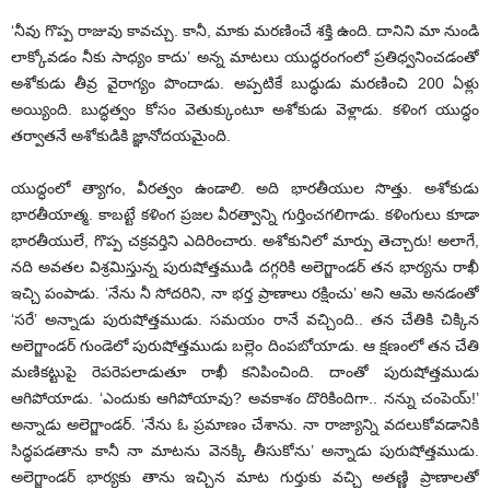
‘నీవు గొప్ప రాజువు కావచ్చు. కానీ, మాకు మరణించే శక్తి ఉంది. దానిని మా నుండి
లాక్కోవడం నీకు సాధ్యం కాదు’ అన్న మాటలు యుద్ధరంగంలో ప్రతిధ్వనించడంతో
అశోకుడు తీవ్ర వైరాగ్యం పొందాడు. అప్పటికే బుద్ధుడు మరణించి 200 ఏళ్లు
అయ్యింది. బుద్ధత్వం కోసం వెతుక్కుంటూ అశోకుడు వెళ్లాడు. కళింగ యుద్ధం
తర్వాతనే అశోకుడికి జ్ఞానోదయమైంది.
యుద్ధంలో త్యాగం, వీరత్వం ఉండాలి. అది భారతీయుల సొత్తు. అశోకుడు
భారతీయాత్మ. కాబట్టే కళింగ ప్రజల వీరత్వాన్ని గుర్తించగలిగాడు. కళింగులు కూడా
భారతీయులే, గొప్ప చక్రవర్తిని ఎదిరించారు. అశోకునిలో మార్పు తెచ్చారు! అలాగే,
నది అవతల విశ్రమిస్తున్న పురుషోత్తముడి దగ్గరికి అలెగ్జాండర్ తన భార్యను రాఖీ
ఇచ్చి పంపాడు. ‘నేను నీ సోదరిని, నా భర్త ప్రాణాలు రక్షించు’ అని ఆమె అనడంతో
‘సరే’ అన్నాడు పురుషోత్తముడు. సమయం రానే వచ్చింది.. తన చేతికి చిక్కిన
అలెగ్జాండర్ గుండెలో పురుషోత్తముడు బల్లెం దింపబోయాడు. ఆ క్షణంలో తన చేతి
మణికట్టుపై రెపరెపలాడుతూ రాఖీ కనిపించింది. దాంతో పురుషోత్తముడు
ఆగిపోయాడు. ‘ఎందుకు ఆగిపోయావు? అవకాశం దొరికిందిగా.. నన్ను చంపెయ్!’
అన్నాడు అలెగ్జాండర్. ‘నేను ఓ ప్రమాణం చేశాను. నా రాజ్యాన్ని వదలుకోవడానికి
సిద్ధపడతాను కానీ నా మాటను వెనక్కి తీసుకోను’ అన్నాడు పురుషోత్తముడు.
అలెగ్జాండర్ భార్యకు తాను ఇచ్చిన మాట గుర్తుకు వచ్చి అతణ్ణి ప్రాణాలతో