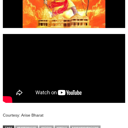
Courtesy: Arise Bharat
TAGS
#BABRIMASJID
AYODYA
HINDUS
RAMJANMABHOOMI