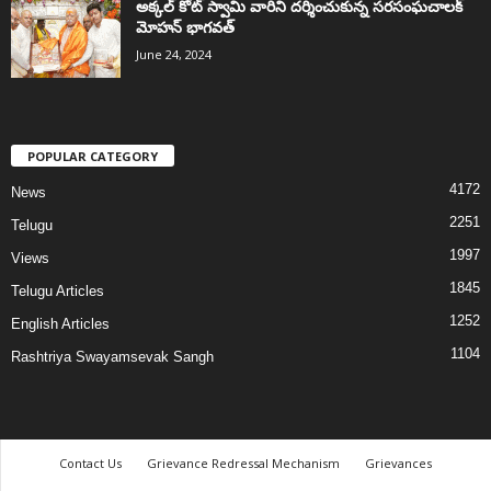
అక్కల్‌ కోట్‌ స్వామి వారిని దర్శించుకున్న సరసంఘచాలక్
మోహన్ భాగవత్
June 24, 2024
POPULAR CATEGORY
4172
News
2251
Telugu
1997
Views
1845
Telugu Articles
1252
English Articles
1104
Rashtriya Swayamsevak Sangh
Contact Us
Grievance Redressal Mechanism
Grievances