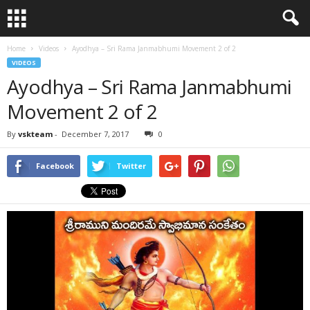
Home
Videos
Ayodhya – Sri Rama Janmabhumi Movement 2 of 2
VIDEOS
Ayodhya – Sri Rama Janmabhumi
Movement 2 of 2
By
vskteam
-
December 7, 2017
0
Facebook
Twitter