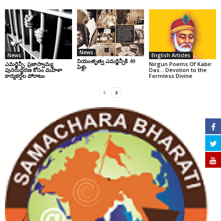
News
News
English Articles
నియంతృత్వ ఎమర్జెన్సీకి 49
ఎమర్జెన్సీ: ప్రజాస్వామ్య
Nirgun Poems Of Kabir
ఏళ్లు
పునరుద్ధరణ కోసం మహిళా
Das… Devotion to the
కార్యకర్తల పోరాటం
Formless Divine