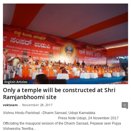
English Articles
Only a temple will be constructed at Shri
Ramjanbhoomi site
vskteam
-
November 28, 2017
0
Vishnu Hindu Parishad –Dharm Sansad, Udupi Karnataka
Press Note Udupi, 24 November 2017
Officiating the inaugural session of the Dharm Sansad, Pejawar seer Pujya
Vishwesha Teertha...