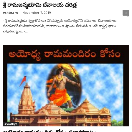
శ్రీ రామజన్మభూమి దేవాలయ చరిత్ర
vskteam
-
November 7, 2019
0
- శ్రీ రామచంద్రుడు స్వర్గారోహణం చేసినప్పుడు అయోధ్యలోని భవనాలు, దేవాలయాలు
సరయూలో మునిగిపోయాయని, చాలాకాలం ఆ ప్రాంతం బీడుపడి ఉందని శాస్త్రగ్రంధాలు
చెపుతున్నాయి. -...
Ayodhya