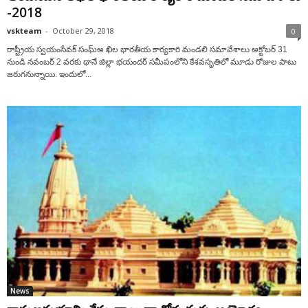
-2018
vskteam
-
October 29, 2018
0
రాష్ట్రీయ స్వయంసేవక్ సంఘ్అ ఖిల భారతీయ కార్యకారి మండలి సమావేశాలు అక్టోబర్ 31
నుండి నవంబర్ 2 వరకు థానే జిల్లా భయందర్ సమీపంలోని కేశవసృతిలో మూడు రోజుల పాటు
జరుగనున్నాయి. ఇందులో...
News