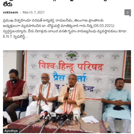
లేరు
vskteam
-
March 7, 2021
0
ప్రముఖ విశ్వహిందూ పరిషత్ కార్యకర్త, రాయలసీమ, తెలంగాణ ప్రాంతాలకు
అధ్యక్షులుగా వ్యవహరించిన డా. బొడ్డుపల్లి మాణిక్యచారి గారు నిన్న (06.03.2021)
స్వర్గస్తులయ్యారు. వీరు నిరాశ్రయ బాలుర వసతి గృహం కారుణ్యసింధు వ్యవస్థాపకులు కూడా.
E.N.T. స్పెషలిస్ట్...
Ayodhya