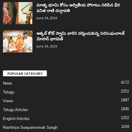
మాతృ భూమి కోసం అద్వితీయ పోరాటం సలిపిన ధీర
వనిత రాణి దుర్గావతి
June 24, 2024
అక్కల్‌ కోట్‌ స్వామి వారిని దర్శించుకున్న సరసంఘచాలక్
మోహన్ భాగవత్
June 24, 2024
POPULAR CATEGORY
4172
News
2251
Telugu
1997
Views
1845
Telugu Articles
1252
English Articles
1104
Rashtriya Swayamsevak Sangh