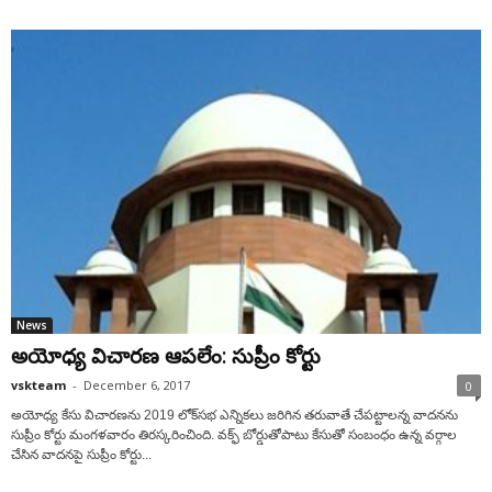
News
అయోధ్య విచారణ ఆపలేం: సుప్రీం కోర్టు
vskteam
-
December 6, 2017
0
అయోధ్య కేసు విచారణను 2019 లోక్‌సభ ఎన్నికలు జరిగిన తరువాతే చేపట్టాలన్న వాదనను
సుప్రీం కోర్టు మంగళవారం తిరస్కరించింది. వక్ఫ్ బోర్డుతోపాటు కేసుతో సంబంధం ఉన్న వర్గాల
చేసిన వాదనపై సుప్రీం కోర్టు...