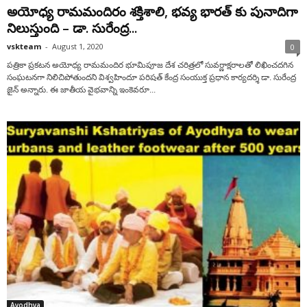
అయోధ్య రామమందిరం శక్తిశాలి, భవ్య భారత్ కు పునాదిగా
నిలుస్తుంది – డా. సురేంద్ర...
vskteam
-
August 1, 2020
0
పత్రికా ప్రకటన అయోధ్య రామమందిర భూమిపూజ దేశ చరిత్రలో సువర్ణాక్షరాలతో లిఖించదగిన
సంఘటనగా నిలిచిపోతుందని విశ్వహిందూ పరిషత్ కేంద్ర సంయుక్త ప్రధాన కార్యదర్శి డా. సురేంద్ర
జైన్ అన్నారు. ఈ జాతీయ వైభవాన్ని ఇంకెవరూ...
Ayodhya