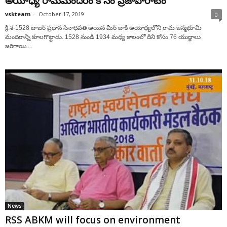
అయోధ్య రామమందిరం కోసం ప్రజాపోరాటం
vskteam
-
October 17, 2019
0
క్రీ.శ-1528 బాబర్ ప్రధాన సేనాధిపతి అయిన మీర్ బాకీ అయోధ్యలోని రామ జన్మభూమి
మందిరాన్ని కూలగొట్టాడు. 1528 నుండి 1934 మధ్య కాలంలో దీని కోసం 76 యుద్ధాలు
జరిగాయి....
News
RSS ABKM will focus on environment