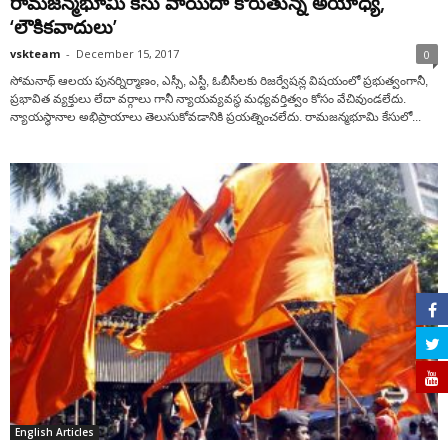
రామజన్మభూమి కేసు వాయిదా కోరుతున్న అయోధ్య,
‘లౌకికవాదులు’
vskteam
-
December 15, 2017
0
సోమనాథ్‌ ఆలయ పునర్నిర్మాణం, ఎస్సీ, ఎస్టీ, ఓబీసీలకు రిజర్వేషన్ల విషయంలో ప్రభుత్వంగానీ,
ప్రభావిత వ్యక్తులు లేదా వర్గాలు గానీ న్యాయవ్యవస్థ మధ్యవర్తిత్వం కోసం వేచివుండలేదు.
న్యాయస్థానాల అభిప్రాయాలు తెలుసుకోవడానికి ప్రయత్నించలేదు. రామజన్మభూమి కేసులో...
English Articles