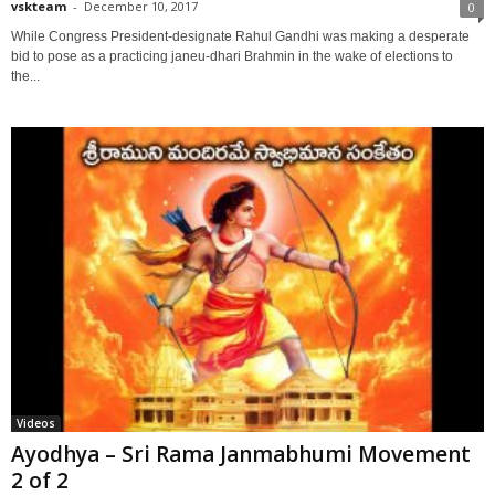
vskteam
-
December 10, 2017
0
While Congress President-designate Rahul Gandhi was making a desperate
bid to pose as a practicing janeu-dhari Brahmin in the wake of elections to
the...
Videos
Ayodhya – Sri Rama Janmabhumi Movement
2 of 2