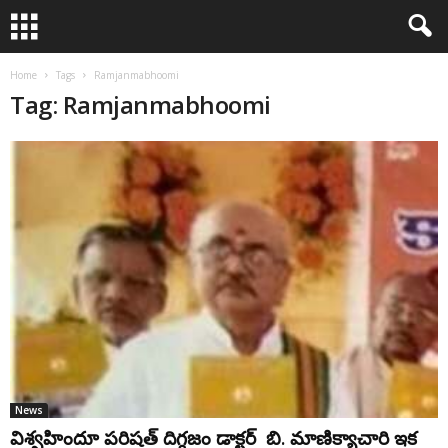
Home
Tags
Ramjanmabhoomi
Tag: Ramjanmabhoomi
News
విశ్వహిందూ పరిషత్ దిగ్గజం డాక్టర్ బి. మాణిక్యాచారి ఇక