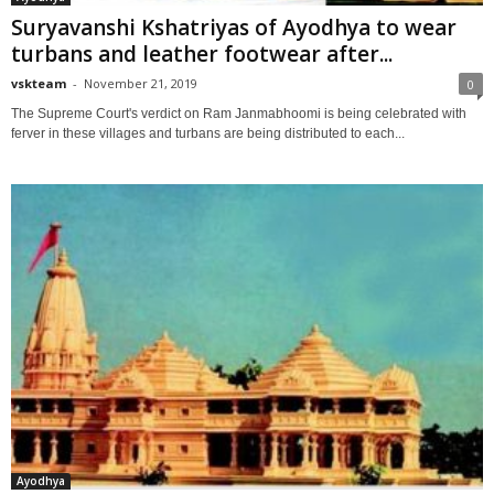
Suryavanshi Kshatriyas of Ayodhya to wear
turbans and leather footwear after...
vskteam
-
November 21, 2019
0
The Supreme Court's verdict on Ram Janmabhoomi is being celebrated with
ferver in these villages and turbans are being distributed to each...
Ayodhya