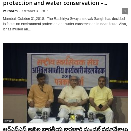
protection and water conservation –...
vskteam
-
October 31, 2018
0
Mumbai, October 31,2018: The Rashtriya Swayamsevak Sangh has decided
to focus on environment protection and water conservation in near future. Also,
it has mulled an...
News
ఆర్ఎస్ఎస్ అఖిల భారతీయ కార్యకారి మండల్ సమావేశాలు