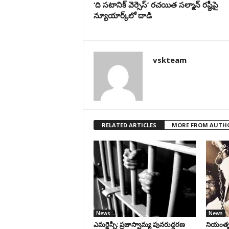
‘ది సటానిక్ వెర్సెస్’ రచయిత సల్మాన్ రష్దీపై
న్యూయార్క్‌లో దాడి
vskteam
RELATED ARTICLES
MORE FROM AUTH
News
News
ఎమర్జెన్సీ: ప్రజాస్వామ్య పునరుద్ధరణ
నియంతృత్