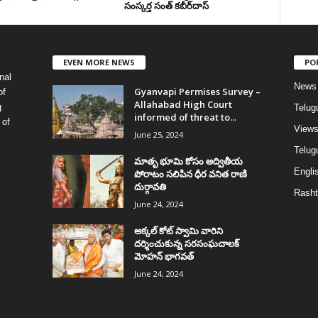
సంస్కర్త సంత్‌ కబీర్‌దాస్‌
EVEN MORE NEWS
PO
nal
News
Gyanvapi Permises Survey –
of
Allahabad High Court
g
Telug
informed of threat to...
 of
View
June 25, 2024
Telugu
మాతృ భూమి కోసం అద్వితీయ
Englis
పోరాటం సలిపిన ధీర వనిత రాణి
దుర్గావతి
Rasht
June 24, 2024
అక్కల్‌ కోట్‌ స్వామి వారిని
దర్శించుకున్న సరసంఘచాలక్
మోహన్ భాగవత్
June 24, 2024