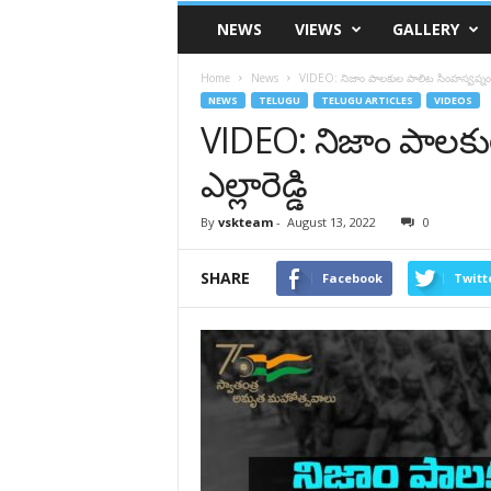
VSK
NEWS
VIEWS
GALLERY
Telangana
Home
News
VIDEO: నిజాం పాలకుల పాలిట సింహస్వప్నం బద్
NEWS
TELUGU
TELUGU ARTICLES
VIDEOS
VIDEO: నిజాం పాలకు
ఎల్లారెడ్డి
By
vskteam
-
August 13, 2022
0
SHARE
Facebook
Twitt