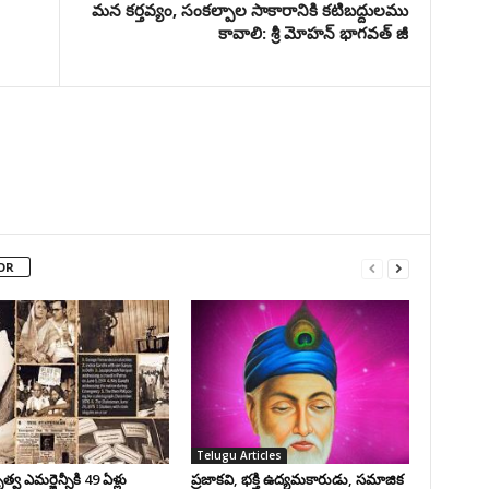
మన కర్తవ్యం, సంకల్పాల సాకారానికి కటిబద్దులము
కావాలి: శ్రీ మోహన్ భాగవత్ జీ
OR
Telugu Articles
వ ఎమర్జెన్సీకి 49 ఏళ్లు
ప్రజాకవి, భక్తి ఉద్యమకారుడు, సమాజిక