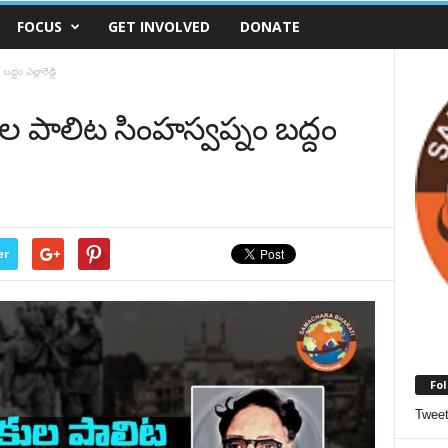
FOCUS
GET INVOLVED
DONATE
దం ఎల్లారెడ్డి
ల పాలిట సింహస్వప్నం బద్దం
er
Fol
Twee