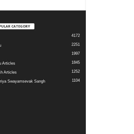
PULAR CATEGORY
4172
2251
u
1997
s
1845
 Articles
1252
h Articles
1104
riya Swayamsevak Sangh