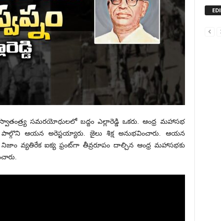
ED
స్వాతంత్ర్య సమరయోధులలో బద్దం ఎల్లారెడ్డి ఒకరు. ఆంధ్ర మహాసభ
ల్లో పాల్గొని ఆయన అరెస్టయ్యారు. జైలు శిక్ష అనుభవించారు. ఆయన
ం వ్యతిరేక ఐక్య ఫ్రంట్‌గా తీవ్రరూపం దాల్చిన ఆంధ్ర మహాసభకు
ించారు.