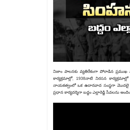
నిజాం పాలనకు వ్యతిరేకంగా పోరాడిన ప్రముఖ 
కార్యక్రమాల్లో, 1938నాటి నిరసన కార్యక్రమా
నాయకత్వంలో ఒక ఉదారవాద సంస్థగా మొదలై నిజా
ప్రధాన కార్యదర్శిగా బద్దం ఎల్లారెడ్డి సేవలను అంద