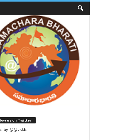
low us on Twitter
ts by @@vskts