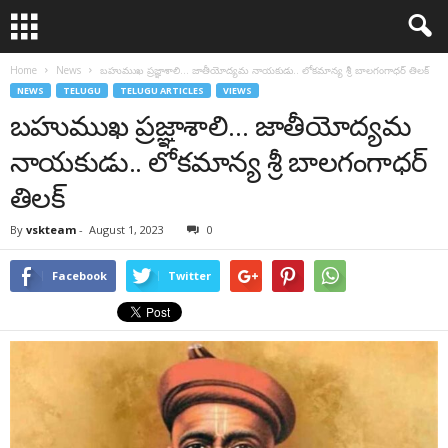
Home
News
బహుముఖ ప్రజ్ఞాశాలి… జాతీయోద్యమ నాయకుడు.. లోకమాన్య శ్రీ బాలగంగాధర్ తిలక్
NEWS
TELUGU
TELUGU ARTICLES
VIEWS
బహుముఖ ప్రజ్ఞాశాలి… జాతీయోద్యమ
నాయకుడు.. లోకమాన్య శ్రీ బాలగంగాధర్
తిలక్
By
vskteam
-
August 1, 2023
0
Facebook
Twitter