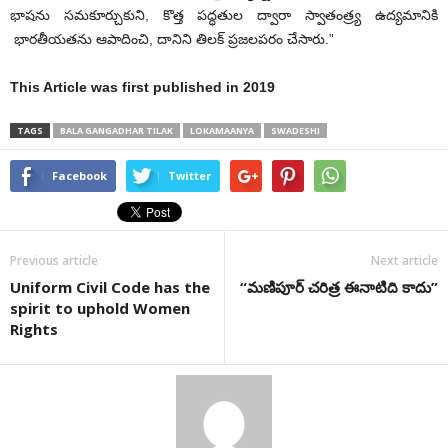
భాషను సమకూర్చుకుని, కొత్త పద్ధతుల ద్వారా స్వాతంత్ర్య ఉద్యమానికి
భారతీయతను ఆపాదించి, దానిని తిలక్ ప్రజలపరం చేసారు.”
This Article was first published in 2019
TAGS
BALA GANGADHAR TILAK
LOKAMAANYA
SWADESHI
Facebook
Twitter
Previous article
Next article
Uniform Civil Code has the
“మణిపూర్ చరిత్ర ఈనాటిది కాదు”
spirit to uphold Women
Rights