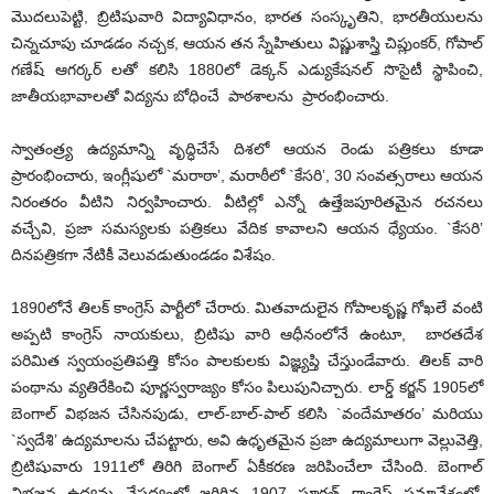
మొదలుపెట్టి, బ్రిటిషువారి విద్యావిధానం, భారత సంస్కృతిని, భారతీయులను
చిన్నచూపు చూడడం నచ్చక, ఆయన తన స్నేహితులు విష్ణుశాస్త్రి చిప్లుంకర్, గోపాల్
గణేష్ ఆగర్కర్ లతో కలిసి 1880లో డెక్కన్ ఎడ్యుకేషనల్ సొసైటీ స్థాపించి,
జాతీయభావాలతో విద్యను బోధించే పాఠశాలను ప్రారంభించారు.
స్వాతంత్ర్య ఉద్యమాన్ని వృద్ధిచేసే దిశలో ఆయన రెండు పత్రికలు కూడా
ప్రారంభించారు, ఇంగ్లీషులో `మరాఠా’, మరాఠీలో `కేసరి’, 30 సంవత్సరాలు ఆయన
నిరంతరం వీటిని నిర్వహించారు. వీటిల్లో ఎన్నో ఉత్తేజపూరితమైన రచనలు
వచ్చేవి, ప్రజా సమస్యలకు పత్రికలు వేదిక కావాలని ఆయన ధ్యేయం. `కేసరి’
దినపత్రికగా నేటికీ వెలువడుతుండడం విశేషం.
1890లోనే తిలక్ కాంగ్రెస్ పార్టీలో చేరారు. మితవాదులైన గోపాలకృష్ణ గోఖలే వంటి
అప్పటి కాంగ్రెస్ నాయకులు, బ్రిటిషు వారి ఆధీనంలోనే ఉంటూ, బారతదేశ
పరిమిత స్వయంప్రతిపత్తి కోసం పాలకులకు విజ్ఞ్యప్తి చేస్తుండేవారు. తిలక్ వారి
పంథాను వ్యతిరేకించి పూర్ణస్వరాజ్యం కోసం పిలుపునిచ్చారు. లార్డ్ కర్జన్ 1905లో
బెంగాల్ విభజన చేసినపుడు, లాల్-బాల్-పాల్ కలిసి `వందేమాతరం’ మరియు
`స్వదేశి’ ఉద్యమాలను చేపట్టారు, అవి ఉధృతమైన ప్రజా ఉద్యమాలుగా వెల్లువెత్తి,
బ్రిటిషువారు 1911లో తిరిగి బెంగాల్ ఏకీకరణ జరిపించేలా చేసింది. బెంగాల్
విభజన ఉద్యమ నేపధ్యంలో జరిగిన 1907 సూరత్ కాంగ్రెస్ సమావేశంలో,