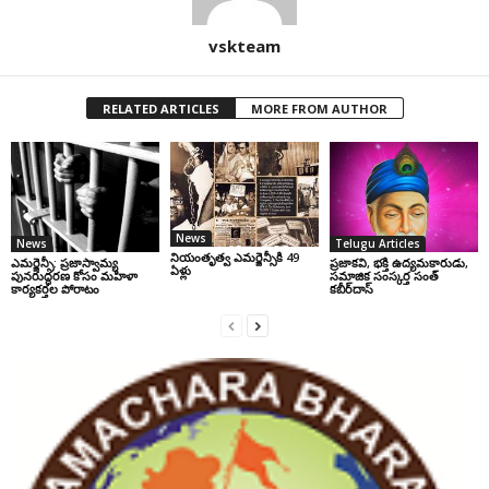
vskteam
RELATED ARTICLES
MORE FROM AUTHOR
News
News
Telugu Articles
నియంతృత్వ ఎమర్జెన్సీకి 49
ఎమర్జెన్సీ: ప్రజాస్వామ్య
ప్రజాకవి, భక్తి ఉద్యమకారుడు,
ఏళ్లు
పునరుద్ధరణ కోసం మహిళా
సమాజిక సంస్కర్త సంత్‌
కార్యకర్తల పోరాటం
కబీర్‌దాస్‌