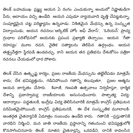
తిలక్ బహుముఖ ప్రజ్ఞ్య ఆయన ఏ రంగం ఎంచుకున్నా అందులో నిష్ణాతుడిగా
పేరు, ఆదాయం వచ్చి ఉండేది. ఆయన ఎపుడూ న్యాయవాది వృత్తి చేపట్టకున్నా,
సంపూర్ణమైన చట్ట పరిజ్ఞ్యానం ఉన్నవాడు. నిశితమైన మేధస్సు ఉన్న సంస్కృత
విద్వాంసుడు, ఆయన రచనలు`ఆర్కిటిక్ హోం అఫ్ వేదాస్’, `ఓరియన్’ ప్రాచ్య
గ్రంథాల పరిశోధనలో ఆయనకు ప్రపంచ ప్రఖ్యాతి తెచ్చాయి. ఆయన `గీతా
రహస్యం’ మూల రచన, నైతిక సత్యాలను తెలిపిన ఉద్గ్రంథం. ఆయన
తత్త్వవేత్తగా స్థిరపడి ఉండవచ్చు, కాని ఆయన తన ప్రతిభను దేశంకోసం పత్రికా
రచనలు చేయడంలో ధార పోశారు.
తిలక్ చేసిన ఉత్కృష్ట కార్యం, ప్రజల రాజకీయ మేధస్సును తట్టిలేపడo మాత్రమే
కాదు; దేశ భవిష్యత్తును, గడిచిపోయిన గతాన్ని కలుపుతూ, ప్రజల ఆత్మను
ఆయన జాగృతం చేసారు. శివాజీ, గణపతి ఉత్సవాలు నిర్వహిస్తూ, ధార్మిక
దేశాన్ని ప్రజాస్వామ్య రాజకీయాలకు అనుసంధించారు. పాశ్చాత్య విద్య-
ఆదార్శాలు- పద్ధతులకి, ఇంగ్లీషు విద్య తెలిసినవారికి మాత్రమే కాంగ్రెస్ ప్రతిఘటన
పరిమితమైపోయింది. కాంగ్రెస్ ప్రతిఘటనకి, ఈ దేశ సంస్కృతిక మూలాలకి-
అంతర్గత చైతన్యానికి ఏమాత్రం సంబంధం ఉండేది కాదు. గతానికి –ప్రస్తుతానికి
వారధిని నిర్మించి, మన జాతి రాజకీయ ప్రస్థానాన్ని గతంనుంచి భవిష్యత్తులోకి
కొనసాగించినవారు తిలక్. నూతన చైతన్యాన్ని, ఒరవడిని, దానికి కావలసిన