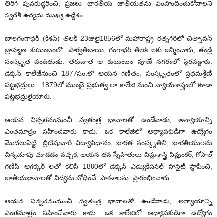
తిరిగి పునరుద్ధరించి, ప్రజలు భారతీయ జాతీయతను పెంపొందించుకోవాలని
స్వదేశీ ఉద్యమ ముఖ్య ఉద్దేశం.
బాలగంగాధర్ (కేశవ్) తిలక్ 23జులై1856లో మహారాష్ట్ర రత్నగిరిలో చిత్పావన్
బ్రాహ్మణ కుటుంబంలో పార్వతీబాయి, గంగాధర్ తిలక్ లకు జన్మించారు, తండ్రి
సంస్కృత పండితుడు. తరువాత ఆ కుటుంబం పూణే నగరంలో స్థిరపడ్డారు.
డెక్కన్ కాలేజీనుంచి 1877సం.లో ఆయన గణితం, సంస్కృతంలో ప్రథమశ్రేణి
పట్టభద్రులు. 1879లో ముంబై ప్రభుత్వ లా కాలేజి నుంచి న్యాయశాస్త్రంలో కూడా
పట్టభద్రులైయారు.
ఆయన చిన్నతనంనుంచీ స్వతంత్ర భావాలతో ఉండేవాడు, అన్యాయాన్ని
ఎంతమాత్రం సహించేవారు కాదు. ఒక కాలేజిలో అధ్యాపకుడిగా ఉద్యోగం
మొదలుపెట్టి, బ్రిటిషువారి విద్యావిధానం, భారత సంస్కృతిని, భారతీయులను
చిన్నచూపు చూడడం నచ్చక, ఆయన తన స్నేహితులు విష్ణుశాస్త్రి చిప్లుంకర్, గోపాల్
గణేష్ ఆగర్కర్ లతో కలిసి 1880లో డెక్కన్ ఎడ్యుకేషనల్ సొసైటీ స్థాపించి,
జాతీయభావాలతో విద్యను బోధించే పాఠశాలను ప్రారంభించారు.
ఆయన చిన్నతనంనుంచీ స్వతంత్ర భావాలతో ఉండేవాడు, అన్యాయాన్ని
ఎంతమాత్రం సహించేవారు కాదు. ఒక కాలేజిలో అధ్యాపకుడిగా ఉద్యోగం