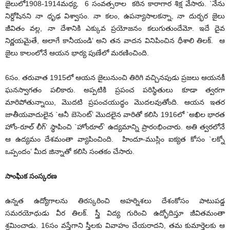
జైలులో1908-1914మధ్య, 6 సంవత్సరాల కఠిన కారాగార శిక్ష వేసారు. `నేను
నిర్దోషినని నా ధృఢ విశ్వాసం. నా కలం, ఉపన్యాసాలకన్నా, నా దుర్భర జైలు
జీవితం వల్ల, నా దేశానికి ఎక్కువ ప్రయోజనం కలుగుతుందేమో. ఇదే దైవ
నిర్ణయమైతే, అలాగే కానీయండి’ అని తన వాదన వినిపించిన ధీశాలి తిలక్. ఆ
జైలు కాలంలోనే ఆయన భార్య పుణేలో మరణించింది.
6సం. తరువాత 1915లో ఆయన జైలునుంచి తిరిగి వచ్చినపుడు ప్రజలు ఆయనకీ
ఘనస్వాగతం పలికారు. అప్పటికి ప్రపంచ పరిస్థితులు కూడా త్వరగా
మారిపోతున్నాయి, మొదటి ప్రపంచయుద్ధం మొదలవుతోంది. ఆయన ఇతర
జాతీయవాదులైన `ఆనీ బెసెoట్’ మొదలైన వారితో కలిసి 1916లో `అఖిల భారత
హోం-రూల్ లీగ్’ స్థాపించి `హోంరూల్’ ఉద్యమాన్ని ప్రారoభించారు. అతి త్వరలోనే
ఆ ఉద్యమం దేశమంతా వ్యాపించింది. హిందూ-ముస్లిం ఐక్యత కోసం `లక్నో
ఒప్పందం’ మీద జిన్నాతో కలిసి సంతకం చేసారు.
సాంఘిక సంస్కరణ
ఉన్నత ఉద్యోగాలను తిరస్కరించి అహర్నిశలు దేశంకోసం పాటుపడ్డ
సమరయోధుడు వీర తిలక్. స్త్రీ విద్య గురించి ఉద్భోదిస్తూ జీవితమంతా
శ్రమించాడు. 16సం వస్తేగాని స్త్రీలకు వివాహం చేయరాదని, తమ కుమార్తెలకు ఆ