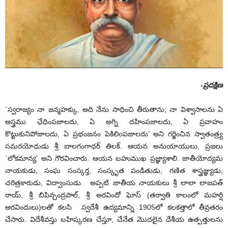
-ప్రదక్షిణ
`స్వరాజ్యం నా జన్మహక్కు, అది నేను సాధించి తీరుతాను; నా విశ్వాసాలను ఏ
అస్త్రము ఛేధింపజాలదు, ఏ అగ్ని దహింపజాలదు, ఏ ప్రవాహం
కొట్టుకునిపోజాలదు, ఏ ప్రభంజనం పెకిలిoపజాలదు’ అని గర్జించిన స్వాతంత్ర్య
సమరయోధుడు శ్రీ బాలగంగాధర్ తిలక్. ఆయన అనుయాయులు, ప్రజలు
`లోకమాన్య’ అని గౌరవించారు. ఆయన బహుముఖ ప్రజ్ఞ్యాశాలి. జాతీయోద్యమ
నాయకుడు, సంఘ సంస్కర్త, సంస్కృత పండితుడు, గణిత శాస్త్రజ్ఞ్యుడు,
చరిత్రకారుడు, విద్వాంసుడు. అప్పటి జాతీయ నాయకులు శ్రీ లాలా లాజపత్
రాయ్, శ్రీ బిపిన్చంద్రపాల్, శ్రీ అరవిందో ఘోస్ (తర్వాతి కాలంలో మహర్షి
అరవిందులు)లతో కలసి స్వదేశీ ఉద్యమాన్ని 1905లో కలకత్తాలో తీవ్రతరం
చేసారు. విదేశీవస్తు బహిష్కరణ చేస్తూ, చేనేత మొదలైన దేశీయ ఉత్పత్తులను