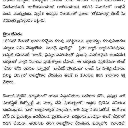
మితవాదులకి- జాతీయవాదులకి (అతివాదులు) జరిగిన వివాదంలో కాంగ్రెస్
రెండు ముక్కలైంది. స్వదేశి ఉద్యమ విజయంతో ప్రజలు `లోకమాన్య’ తిలక్ ను
గౌరవించి బ్రహ్మరథం పట్టారు.
జైలు జీవితం
1896లో దేశంలో భయంకరమైన కరువు పరిస్థితులు, ప్రభుత్వం కరువునివారణ
చర్యలు ఏమీ చేపట్టలేదు. ముంబై పూణేల్లో ప్లేగు వ్యాధి వ్యాపించినపుడు,
అప్పటి కమిషనర్ `రాండ్’, సైన్యం సహాయంతో ప్రజలపై విపరీతమైన అణచివేత
చర్యలతో వ్యాధి నివారణ ప్రయత్నాలు చేసాడు; ఈ చర్యలకు వ్యతిరేకంగా తిలక్
`కేసరి’ లోని రచనల స్ఫూర్తితో `చాపేకర్ సోదరులు’ రాండ్ ను హత్య చేసారు.
దీనిపై 1897లో రాజద్రోహo నేరంకింద తిలక్ కు 18నెలల కఠిన కారాగార శిక్ష
వేసారు.
బెంగాల్ స్వదేశీ ఉద్యమంలో యువ విప్లవవీరులు ఖుదీరాం బోస్, ప్రఫుల్ల చాకి
మాజిస్త్రేట్ కింగ్స్ఫోర్డ్ ను హత్య చేసే ప్రయత్నంలో, ఇద్దరు బ్రిటిషు వనితలు
చంపబడ్డారు. `చాకి’ ఆత్మహత్యకు పాల్పడగా, అతి పిన్న వయసులోనే ఖుదీరాం
బోస్ ను ప్రభుత్వం ఉరితీసిoది. బ్రిటిషువారి చర్యలను ఖండిస్తూ తిలక్ `కేసరి’లో
రచన చేయగా, ఆయనకు తిరిగి రాజద్రోహo నేరంకింద, బర్మాలోని `మాండలే’