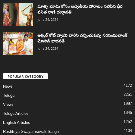
మాతృ భూమి కోసం అద్వితీయ పోరాటం సలిపిన ధీర
వనిత రాణి దుర్గావతి
June 24, 2024
అక్కల్‌ కోట్‌ స్వామి వారిని దర్శించుకున్న సరసంఘచాలక్
మోహన్ భాగవత్
June 24, 2024
POPULAR CATEGORY
4172
News
2251
Telugu
1997
Views
1845
Telugu Articles
1252
English Articles
1104
Rashtriya Swayamsevak Sangh