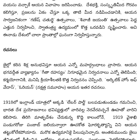
వయసు వచ్చాకే ఆయన వివాహం జరిపించాడు. దేశభక్తి, సంస్కృతిమీద గౌరవం
కలిగిస్తూ, ప్రజలను ఏకం చేస్తూ ఒక్క తాటి మీద నడిపించడానికి, ఆయన
సార్వజనికoగా `గణేష్ చతుర్థి’ ఉత్సవాలు, `శివాజీ జయంతి’ ఉత్సవాలు పెద్ద
ఎత్తున నిర్వహించి, స్వాతంత్ర్య ఉద్యమంలో కొత్త ఒరవడిని సృష్టించారు. అవి
ఈనాడు దేశంలో చాలా ప్రాంతాల్లో ఘనంగా నిర్వహిస్తున్నారు.
రచనలు
జైల్లో కఠిన శిక్ష అనుభవిస్తూ ఆయన ఎన్నో మహద్గ్రంధాలు వ్రాసారు. ఆయన
భగవద్గీత వ్యాఖ్యానం `గీతా రహస్యం’ నిగూఢమైన నిర్వచనాలు ఎన్నో తెలిపింది;
కర్మయోగానికి, మనిషి క్రియాశీలతకి కొత్త నిర్వచనం చెప్పింది. `ఆర్కిటిక్ హోం అఫ్
వేదాస్’, `ఓరియన్’ (నక్షత్ర సమూహం) ఆయన ఇతర రచనలు.
1918లో ఇంగ్లాండ్ యాత్రలో అక్కడి `లేబర్ పార్టీ’ బలపడుతుండడం గమనించి,
భారత దేశ ప్రయోజనాలు భవిష్యత్తులో వారివల్ల నెరవేరవచ్చనే ఊహతో వారిని
కలిసారు. తిరిగి మాతృదేశం చేరుకున్న కొద్ది కాలంలోనే, 1919 వైశాఖి
పండుగరోజు పంజాబ్ జలియన్వాలా ఊచకోత ఘోరకృత్యాన్ని విని ఆయన
తట్టుకోలేకపోయారు. మరొక ఉద్యమానికై పిలుపునిచ్చారు. అంతకుముందు జైలు
జీవితంలో క్షీణించిన ఆరోగ్యం కుదుటపడలేదు. స్వయంగా వెళ్లలేకపోయారు.