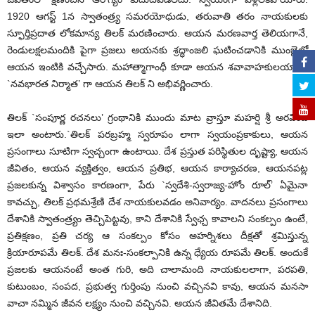
1920 ఆగస్ట్ 1న స్వాతంత్ర్య సమరయోధుడు, తరువాతి తరం నాయకులకు
స్ఫూర్తిప్రదాత లోకమాన్య తిలక్ మరణించారు. ఆయన మరణవార్త తెలియగానే,
రెండులక్షలమందికి పైగా ప్రజలు ఆయనకు శ్రద్ధాంజలి ఘటించడానికి ముంబైలో
ఆయన ఇంటికి వచ్చేసారు. మహాత్మాగాంధీ కూడా ఆయన శవావాహకులయారు,
`నవభారత నిర్మాత’ గా ఆయన తిలక్ ని అభివర్ణించారు.
తిలక్ `సంపూర్ణ రచనలు’ గ్రంథానికి ముందు మాట వ్రాస్తూ మహర్షి శ్రీ అరవింద
ఇలా అంటారు.`తిలక్ పరబ్రహ్మ స్వరూపం లాగా స్వయంప్రకాకులు, ఆయన
ప్రసంగాలు సూటిగా స్వచ్చంగా ఉంటాయి. దేశ ప్రస్తుత పరిస్థితుల దృష్ట్యా, ఆయన
జీవితం, ఆయన వ్యక్తిత్వం, ఆయన ప్రతిభ, ఆయన కార్యాచరణ, ఆయనపట్ల
ప్రజలకున్న విశ్వాసం కారణంగా, పేరు `స్వదేశి-స్వరాజ్య-హోం రూల్’ ఏమైనా
కావచ్చు, తిలక్ ప్రథమశ్రేణి దేశ నాయకులవడం అనివార్యం. వాదనలు ప్రసంగాలు
దేశానికి స్వాతంత్ర్యం తెచ్చిపెట్టవు, కాని దేశానికి స్వేఛ్చ కావాలని సంకల్పం ఉంటే,
ప్రతిక్షణం, ప్రతి చర్య ఆ సంకల్పం కోసం అహర్నిశలు దీక్షతో శ్రమిస్తున్న
క్రియారూపమే తిలక్. దేశ మనః-సంకల్పానికి ఉన్న ధ్యేయ రూపమే తిలక్. అందుకే
ప్రజలకు ఆయనంటే అంత గురి, అది చాలామంది నాయకులలాగా, పరపతి,
కుటుంబం, సంపద, ప్రభుత్వ గుర్తింపు నుంచి వచ్చినవి కావు, ఆయన మనసా
వాచా నమ్మిన జీవన లక్ష్యం నుంచి వచ్చినవి. ఆయన జీవితమే దేశానిది.