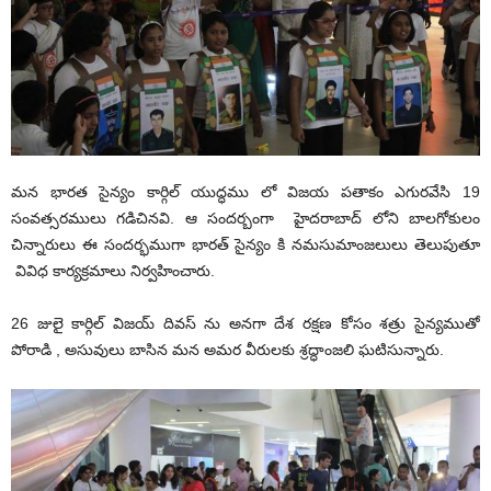
మన భారత సైన్యం కార్గిల్ యుద్ధము లో విజయ పతాకం ఎగురవేసి 19
సంవత్సరములు గడిచినవి. ఆ సందర్బంగా హైదరాబాద్ లోని బాలగోకులం
చిన్నారులు ఈ సందర్భముగా భారత్ సైన్యం కి నమసుమాంజలులు తెలుపుతూ
వివిధ కార్యక్రమాలు నిర్వహించారు.
26 జులై కార్గిల్ విజయ్ దివస్ ను అనగా దేశ రక్షణ కోసం శత్రు సైన్యముతో
పోరాడి , అసువులు బాసిన మన అమర వీరులకు శ్రద్ధాంజలి ఘటిసున్నారు.