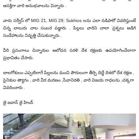
ఆసక్తిగా వారి అనుభవాలను విన్నారు .
వారు సర్వీస్ లో MIG 21, MIG 29, Sukhios లను ఎలా నడిపారో వివరిస్తుంటే
చిన్న బాలురు చాల సంబర పడ్డారు . పిల్లలు వారిని చాలా ప్రశ్నలు అడిగి
సందేహాలను నివృత్తి చేసుకున్నారు .
వీరి ప్రసంగాలు చిన్నారుల ఆలోచన సరళి దేశ రక్షణకు ఉపయోగించేలాగా
ప్రభావితం చేసారు.
బాలగోకులం ఎప్పటిలాగే పిల్లలను మంచి పౌరులుగా తీర్చి దిద్దే దిశలో దేశ రక్షణ ,
సైనికుల త్యాగం , వారి వీర మరణం ,సేవానిరతి , వారి విజయ గాధలను ,చక్కగా
వివరించారు .
జై జవాన్ జై హింద్