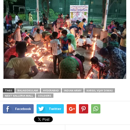
TAGS
BALAGOKULAM
HYDERABAD
INDIAN ARMY
KARGIL VIJAY DIWAS
NEXT GALLERIA MALL
SOLDIERS
Facebook
Twitter