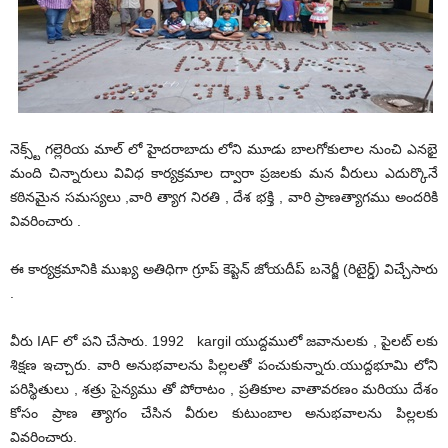
నెక్స్ట్ గల్లెరియ మాల్ లో హైదరాబాదు లోని మూడు బాలగోకులాల నుంచి ఎనభై
మంది చిన్నారులు వివిధ కార్యక్రమాల ద్వారా ప్రజలకు మన వీరులు ఎదుర్కొనే
కఠినమైన సమస్యలు ,వారి త్యాగ నిరతి , దేశ భక్తి , వారి ప్రాణత్యాగము అందరికి
వివరించారు .
ఈ కార్యక్రమానికి ముఖ్య అతిధిగా గ్రూప్ కెప్టెన్ జోయదీప్ బనెర్జీ (రిటైర్డ్) విచ్చేసారు
.
వీరు IAF లో పని చేసారు. 1992 kargil యుద్దములో జవానులకు , పైలట్ లకు
శిక్షణ ఇచ్చారు. వారి అనుభవాలను పిల్లలతో పంచుకున్నారు.యుద్దభూమి లోని
పరిస్థితులు , శత్రు సైన్యము తో పోరాటం , ప్రతికూల వాతావరణం మరియు దేశం
కోసం ప్రాణ త్యాగం చేసిన వీరుల కుటుంబాల అనుభవాలను పిల్లలకు
వివరించారు.