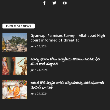
EVEN MORE NEWS
Gyanvapi Permises Survey – Allahabad High
Court informed of threat to...
June 25, 2024
మాతృ భూమి కోసం అద్వితీయ పోరాటం సలిపిన ధీర
వనిత రాణి దుర్గావతి
June 24, 2024
అక్కల్‌ కోట్‌ స్వామి వారిని దర్శించుకున్న సరసంఘచాలక్
మోహన్ భాగవత్
June 24, 2024