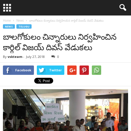
Home
News
బాలగోకులం చిన్నారులు నిర్వహించిన కార్గిల్ విజయ్ దివస్ వేడుకలు
NEWS
TELUGU
బాలగోకులం చిన్నారులు నిర్వహించిన
కార్గిల్ విజయ్ దివస్ వేడుకలు
By
vskteam
-
July 27, 2018
0
Facebook
Twitter