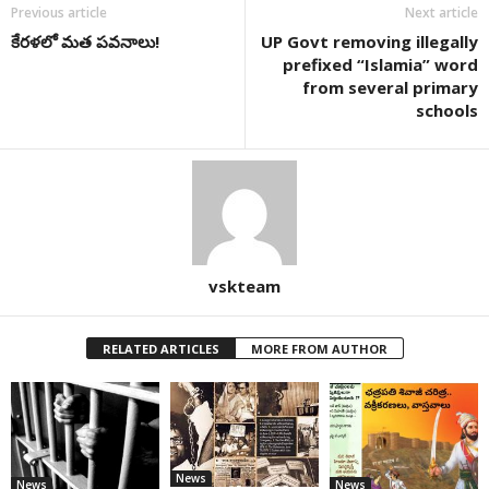
Previous article
Next article
కేరళలో మత పవనాలు!
UP Govt removing illegally
prefixed “Islamia” word
from several primary
schools
vskteam
RELATED ARTICLES
MORE FROM AUTHOR
News
News
News