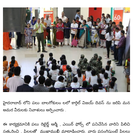
హైదరాబాద్ లోని పలు బాలగోకులం లలో కార్గిల్ విజయ్ దివస్ ను జరిపి మన
అమర వీరులకు నివాళులు అర్పించారు .
ఈ కార్యక్రమానికి పలు రిటైర్డ్ ఆర్మీ , ఎయిర్ ఫోర్స్ లో పనిచేసిన వారిని పిలిచి
సత్కరించి , పిల్లలతో ముఖాముఖీ మాట్లాడించారు. వారు ప్రసంగిస్తుంటే పిల్లలు