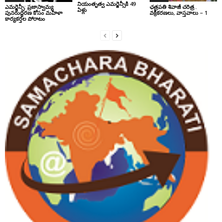
నియంతృత్వ ఎమర్జెన్సీకి 49
ఎమర్జెన్సీ: ప్రజాస్వామ్య
ఛ‌త్ర‌ప‌తి శివాజీ చరిత్ర‌..
ఏళ్లు
పునరుద్ధరణ కోసం మహిళా
వ‌క్రీక‌ర‌ణ‌లు, వాస్త‌వాలు – 1
కార్యకర్తల పోరాటం