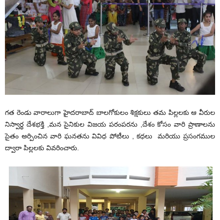
గత రెండు వారాలుగా హైదరాబాద్ బాలగోకులం శిక్షకులు తమ పిల్లలకు ఆ వీరుల
నిస్వార్ధ దేశభక్తి ,మన సైనికుల విజయ పరంపరను ,దేశం కోసం వారి ప్రాణాలను
సైతం అర్పించిన వారి ఘనతను వివిధ పోటీలు , కధలు మరియు ప్రసంగముల
ద్వారా పిల్లలకు వివరించారు.