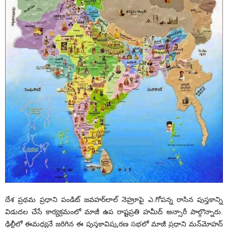
దేశ ప్రథమ ప్రధాని పండిట్ జవహర్‌లాల్ నెహ్రూపై ఎ.గోపన్న రాసిన పుస్తకాన్ని
విడుదల చేసే కార్యక్రమంలో మాజీ ఉప రాష్టప్రతి హమీద్ అన్సారీ పాల్గొన్నారు.
ఢిల్లీలో ఈమధ్యనే జరిగిన ఈ పుస్తకావిష్కరణ సభలో మాజీ ప్రధాని మన్‌మోహన్