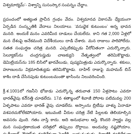
విశ్వమార్యమ్’- విశ్వాన్ని సుసంస్కార సంపన్నం చేద్దాం.
ప్రపంచంలో అత్యంత ప్రాచీన గ్రంథం వేదం. విశ్వమానవ వికాసమే ధ్యేయంగా
ఏర్పడిన సంస్కృతికి వేదాలు నిలయాలు. ‘వసుధైక కుటుంబం’ అన్న భావన
మనది. అందుకే మనం ఎవరిమీద దాడులు చేయలేదు. కాని గత 2,000 ఏళ్లలో
మన దేశంపై అనేకమంది విదేశీయులు దాడి చేశారు. మన రాజులు పారిపోలేదు.
సతత సంఘర్షణ చరిత్ర మనది. ఎప్పటికప్పుడు వీరోచితంగా ఎదుర్కొన్నారు.
సెల్యూకస్‌ను చంద్రగుప్తుడు చాణక్యుని నేతృత్వంలో తరిమికొట్టాడు.
డెమిట్రియస్‌ను 185 బిసిలో ఖారవేలుడు, పుష్యమిత్రుడు ఎదుర్కొన్నారు. శకులు,
హూణులను విక్రమాదిత్యుడు తరిమికొట్టాడు. దాహిర్ రాజుపై మహమద్ బిన్
కాశిం దాడి చేసినపుడు కుటుంబమంతా ఖాసింను నిలువరించింది.
క్రీ.శ.1001లో గజనీని భోజుడు ఎదుర్కొన్న తరువాత 150 ఏళ్లపాటు ఎవరూ
భారత్‌వైపు కనె్నత్తి చూడలేదు. 17వ శతాబ్దంలో శివాజీ పోరాట పటిమవల్ల 200
ఏళ్ళపాటు ఎవరూ భారత్ వైపు చూడలేదు. అస్సాంను బ్రిటీషు వాళ్ళు ఏనాడూ
వశపరచుకోలేకపోయారు. ఇటువంటి వీరుల చరిత్ర నేటి పిల్లలకు తెలియాల్సిన
అవసరం వుంది. గతం నాస్తి కాదు. అది అనుభవాల ఆస్తి. కొందరి స్వార్థం వల్ల
మన సంఘర్షణాయుత చరిత్రలో తప్పులు దొర్లాయి. అందువల్ల నష్టపోయాం.
పృథ్వీరాజ్ చౌహాన్‌కు వ్యతిరేకంగా ఘోరీకి- జయచంద్రుడు, శివాజీకి వ్యతిరేకంగా