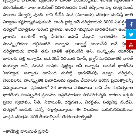
ఔరంగజేబుకు- రాజా జయసింగ్ సహకరించడం వంటి తప్పిదాల వల్ల చరిత్ర నుండి
పాఠాలు నేర్వాల్సి వుంది. కాని దీనే్న మన (పరాజయ) చరిత్రగా చూపిస్తే జాతి
నిర్మాణం కష్టసాధ్యమవుతుంది. లాండ్ స్టార్మ్ అనే చరిత్రకారుడు 3000 ఏళ్ల ప్రపంచ
చరిత్రలో యాత్రికుల గురించి వ్రాశాడు. అందరి గమ్యమూ భారతదేశంగా ఉండేదని
వ్రాశాడు. ఒకాకూర్ అన్న పేరుగల జపాన్ మేధావి ‘భారతదేశం మనకు
సాంస్కృతికంగా తల్లివంటిది’ అన్నాడు. ఆర్నాల్డ్ టాయిన్‌బీ అనే బ్రిటీషు
చరిత్రకారుడు భారత్ తమ జాతికి తల్లివంటిది అని, సంస్కృతం యూరపు
భాషలకు తల్లి అన్నాడు. అమెరికన్ రచయిత మార్క్ ట్వైన్ మానవజాతికి భారత్
ఉయ్యాల అనీ, మానవ భాషకు పుట్టిల్లు అనీ అన్నాడు. అందుకే భారత్‌ను
‘జగన్మాత’ అన్నాడు అరవింద మహర్షి. భారతదేశపు ఉజ్వల చరిత్రను,
విలువలను, సాంస్కృతిక పునాదులను ధ్వంసం చేయాలని జరిగిన ప్రయత్నాలన్నీ
వమ్మయినాయి. ప్రపంచంలో 28 జాతులు నశించాయి. కాని వేల సంవత్సరాల
భారతీయ సాంస్కృతిక ప్రవాహం అప్రతిహతంగా సాగిపోతున్నది. కారణం ఇక్కడి
ప్రజల స్వభావం, నీతి, నిజాయితీ, ధర్మగుణం, వీరవ్రతం, సత్యనిష్ఠ వంటివి.
చరిత్రలో ఇందుకు ఎన్నో సాక్ష్యాలున్నాయి. ఈ విలువలు మరుగునపడకుండా
వాస్తవ చరిత్రను వెలికి తీయాల్సిందే! తిరగరాయాల్సిందే!
–తాడేపల్లి హనుమత్ ప్రసాద్