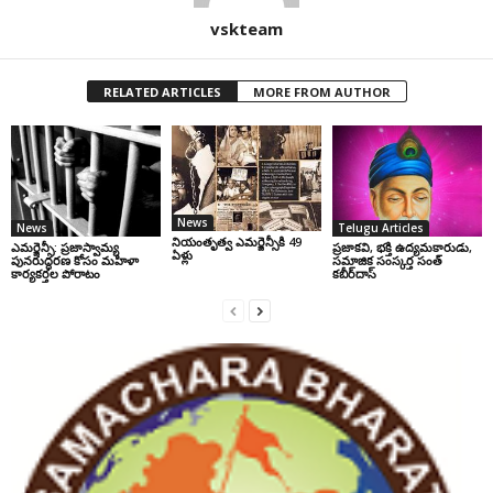
vskteam
RELATED ARTICLES
MORE FROM AUTHOR
News
News
Telugu Articles
నియంతృత్వ ఎమర్జెన్సీకి 49
ఎమర్జెన్సీ: ప్రజాస్వామ్య
ప్రజాకవి, భక్తి ఉద్యమకారుడు,
ఏళ్లు
పునరుద్ధరణ కోసం మహిళా
సమాజిక సంస్కర్త సంత్‌
కార్యకర్తల పోరాటం
కబీర్‌దాస్‌