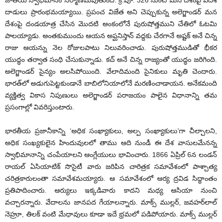
దాడులు ప్రారంభమయ్యాయి. ప్రపంచ విజేత అని చెప్పుకున్న అలెగ్జాండర్ మన
దేశంపై దండయాత్ర చేసిన మొదటి అంకంలోనే పురుషోత్తముని చేతిలో ఓటమి
పాలయ్యాడు. అంతకుముందు ఆయన అప్ఘనిస్తాన్ వద్దకు చేరగానే అష్టక్ అనే చిన్న
రాజు ఆయన్ను నెల రోజులపాటు నిలువరించాడు. పురుషోత్తముడితో భీకర
యుద్ధం తర్వాత సంధి చేసుకున్నాడు. కచ్ అనే చిన్న రాజ్యంతో యుద్ధం జరిగింది.
అలెగ్జాండర్ సైన్యం అలసిపోయింది. వేలాదిమంది సైనికులు మృతి చెందారు.
భారత్‌లో అడుగుపెట్టకుండానే బాబిలోనియాలోనే మరణించాడాయన. అనేకమంది
వ్యక్తిత్వ వికాస నిపుణులు అలెగ్జాండర్ పరాజయం పాలైన విధానాన్ని తమ
ప్రసంగాల్లో వివరిస్తుంటారు.
భారతీయ ప్రజానీకాన్ని ‘అధిక సంఖ్యాకులు, అల్ప సంఖ్యాకులు’గా చీల్చాలని,
అధిక సంఖ్యకులైన హిందువులలో తాము ఆది నుండీ ఈ దేశ వాసులమేనన్న
స్వాభిమానాన్ని చంపేయాలని ఆంగ్లేయులు భావించారు. 1866 ఏప్రిల్ 6న లండన్
రాయల్ ఏసియాటిక్ సొసైటీ వారు జరిపిన చారిత్రక సమావేశంలో పాశ్చాత్య
చరిత్రకారులంతా సమావేశమయ్యారు. ఆ సమావేశంలో ఆర్య ద్రవిడ సిద్ధాంతం
ప్రతిపాదించారు. ఆర్యులు ఇక్కడివారు కాదని మధ్య ఆసియా నుంచి
వచ్చారన్నారు. వేదాలను జానపద గేయాలన్నారు. మాక్స్ ముల్లర్, జవహర్‌లాల్
నెహ్రూ, తిలక్ వంటి మేధావులు కూడా ఇదే భ్రమలో పడిపోయారు. మాక్స్ ముల్లర్