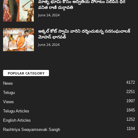
మాతృ భూమి కోసం అద్వితీయ పోరాటం సలిపిన ధీర
వనిత రాణి దుర్గావతి
June 24, 2024
అక్కల్‌ కోట్‌ స్వామి వారిని దర్శించుకున్న సరసంఘచాలక్
మోహన్ భాగవత్
June 24, 2024
POPULAR CATEGORY
4172
News
2251
Telugu
1997
Views
1845
Telugu Articles
1252
English Articles
1104
Rashtriya Swayamsevak Sangh