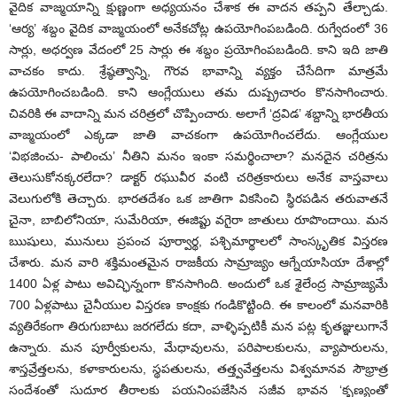
వైదిక వాజ్మయాన్ని క్షుణ్ణంగా అధ్యయనం చేశాక ఈ వాదన తప్పని తేల్చాడు.
‘ఆర్య’ శబ్దం వైదిక వాజ్మయంలో అనేకచోట్ల ఉపయోగింపబడింది. రుగ్వేదంలో 36
సార్లు, అధర్వణ వేదంలో 25 సార్లు ఈ శబ్దం ప్రయోగింపబడింది. కాని ఇది జాతి
వాచకం కాదు. శ్రేష్ఠత్వాన్ని, గౌరవ భావాన్ని వ్యక్తం చేసేదిగా మాత్రమే
ఉపయోగించబడింది. కాని ఆంగ్లేయులు తమ దుష్ప్రచారం కొనసాగించారు.
చివరికి ఈ వాదాన్ని మన చరిత్రలో చొప్పించారు. అలాగే ‘ద్రవిడ’ శబ్దాన్ని భారతీయ
వాజ్మయంలో ఎక్కడా జాతి వాచకంగా ఉపయోగించలేదు. ఆంగ్లేయుల
‘విభజించు- పాలించు’ నీతిని మనం ఇంకా సమర్థించాలా? మనదైన చరిత్రను
తెలుసుకోనక్కరలేదా? డాక్టర్ రఘువీర వంటి చరిత్రకారులు అనేక వాస్తవాలు
వెలుగులోకి తెచ్చారు. భారతదేశం ఒక జాతిగా వికసించి స్థిరపడిన తరువాతనే
చైనా, బాబిలోనియా, సుమేరియా, ఈజిప్టు వగైరా జాతులు రూపొందాయి. మన
ఋషులు, మునులు ప్రపంచ పూర్వార్థ, పశ్చిమార్థాలలో సాంస్కృతిక విస్తరణ
చేశారు. మన వారి శక్తిమంతమైన రాజకీయ సామ్రాజ్యం ఆగ్నేయాసియా దేశాల్లో
1400 ఏళ్ల పాటు అవిచ్ఛిన్నంగా కొనసాగింది. అందులో ఒక శైలేంద్ర సామ్రాజ్యమే
700 ఏళ్లపాటు చైనీయుల విస్తరణ కాంక్షకు గండికొట్టింది. ఈ కాలంలో మనవారికి
వ్యతిరేకంగా తిరుగుబాటు జరగలేదు కదా, వాళ్ళిప్పటికీ మన పట్ల కృతజ్ఞులుగానే
ఉన్నారు. మన పూర్వీకులను, మేధావులను, పరిపాలకులను, వ్యాపారులను,
శాస్తవ్రేత్తలను, కళాకారులను, స్థపతులను, తత్త్వవేత్తలను విశ్వమానవ సౌభ్రాత్ర
సందేశంతో సుదూర తీరాలకు పయనింపజేసిన సజీవ భావన ‘కృణ్యంతో