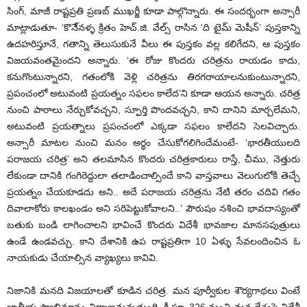
సింగ్, మాజీ రాష్టప్రతి ప్రణబ్ ముఖర్జీ కూడా పాల్గొన్నారు. ఈ సందర్భంగా అన్సారీ
మాట్లాడుతూ- ‘కొనే్నళ్ళ క్రితం హెచ్.జి. వేల్స్ రాసిన ‘ది టైమ్ మెషీన్’ పుస్తకాన్ని
ఉదహరిస్తూనే, గతాన్ని తెలుసుకునే వీలు ఈ పుస్తకం వల్ల కలిగేదని, ఆ పుస్తకం
విజయవంతమైందని అన్నారు. ‘ఈ రోజు కొందరు చరిత్రను రాయడం కాదు,
కనుగొంటున్నారని, గతంలోకి వెళ్లి చరిత్రను తిరగరాయాలనుకుంటున్నారని,
ప్రపంచంలో అటువంటి ప్రయత్నం సఫలం కాలేద’ని కూడా ఆయన అన్నారు. చరిత్ర
నుంచి పాఠాలు నేర్చుకోవచ్చని, స్ఫూర్తి పొందవచ్చని, కాని దానిని మార్చలేమని,
అటువంటి ప్రయత్నాలు ప్రపంచంలో ఎక్కడా సఫలం కాలేదని సెలవిచ్చారు.
అన్సారీ మాటల నుంచి మనం అర్థం చేసుకోగలిగిందేమంటే- ‘భారతీయులది
పరాజయ చరిత్ర’ అని తలమాసిన కొందరు చరిత్రకారులు రాస్తే, చీము, నెత్తురు
లేకుండా దానికి గంగిరెద్దులా తలాడించాల్సిందే కాని వాస్తవాలు వెలుగులోకి తెచ్చే
ప్రయత్నం చేయకూడదు అని.. అదే పరాజయ చరిత్రను నేటి తరం చదివి గతం
దివాలాకోరు కాలఖండం అని సరిపెట్టుకోవాలని..’ పౌరుషం నశించి భావదాస్యంతో
బతుకు బండి లాగించాలని భావించే కొందరు విదేశీ భావజాల మానసపుత్రులు
ఉండే ఉండవచ్చు. కాని దేశానికి ఉప రాష్టప్రతిగా 10 ఏళ్ళు సేవలందించిన ఓ
నాయకుడు చేయాల్సిన వ్యాఖ్యలు కావివి.
నిజానికి మనది విజయాలతో కూడిన చరిత్ర. మన పూర్వీకుల శౌర్యగాథలు వింటే
జాతీయ స్వాభిమానం నిర్మాణమవుతుంది. క్రీ.పూ. 326 నుంచి మన దేశంపై విదేశీ