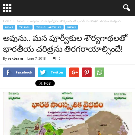
Home
News
అవును.. మన పూర్వీకుల శౌర్యగాథలతో భారతీయ చరిత్రను తిరగరాయాల్సిందే!
NEWS
TELUGU
TELUGU ARTICLES
VIEWS
అవును.. మన పూర్వీకుల శౌర్యగాథలతో
భారతీయ చరిత్రను తిరగరాయాల్సిందే!
By
vskteam
-
June 7, 2018
0
Facebook
Twitter