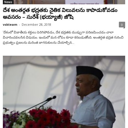
News
దేశ అంతర్గత భద్రతకు నైతిక విలువలను కాపాడుకోవడం
అవసరం – సురేశ్ (భయ్యాజీ) జోషి
vskteam
-
December 28, 2018
0
'దేశంలో విజాతీయ శక్తులు పెరిగిపోవడం, దేశ భద్రతకు ముప్పుగా పరిణమించడం చాలా
విచారించవలసిన విషయం. ఇందులో మన లోపం కూడా కనబడుతోంది. అంతర్గత భద్రత గురించి
ప్రభుత్వం ప్రజలను మరింత జాగరుకులను చేయాల్సిన...