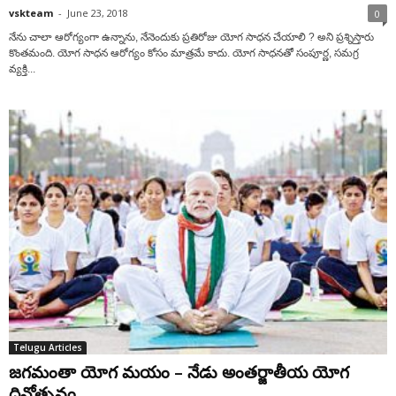
vskteam
-
June 23, 2018
0
నేను చాలా ఆరోగ్యంగా ఉన్నాను, నేనెందుకు ప్రతిరోజు యోగ సాధన చేయాలి ? అని ప్రశ్నిస్తారు
కొంతమంది. యోగ సాధన ఆరోగ్యం కోసం మాత్రమే కాదు. యోగ సాధనతో సంపూర్ణ, సమగ్ర
వ్యక్తి...
Telugu Articles
జగమంతా యోగ మయం – నేడు అంతర్జాతీయ యోగ
దినోత్సవం