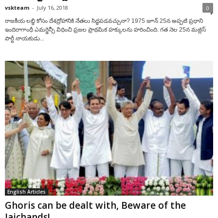
vskteam
-
July 16, 2018
0
రాజకీయ లబ్ధి కోసం దేశద్రోహానికి నేతలు సిద్ధపడవచ్చునా? 1975 జూన్ 25న అప్పటి ప్రధాని
ఇందిరాగాంధీ ఎమర్జెన్సీ విధించి ప్రజల ప్రాథమిక హక్కులను హరించింది. గత నెల 25న మజ్లిస్
పార్టీ నాయకుడు...
English Articles
Ghoris can be dealt with, Beware of the
Jaichands!