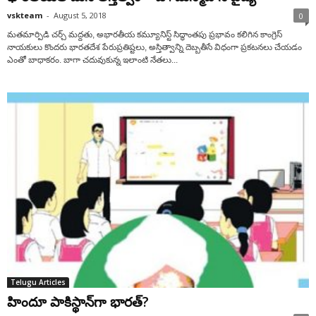
vskteam
-
August 5, 2018
0
మతమార్పిడి చర్చ్ మద్దతు, అభారతీయ కమ్యూనిస్ట్ సిద్ధాంతపు ప్రభావం కలిగిన కాంగ్రెస్
నాయకులు కొందరు భారతదేశ పేరుప్రతిష్టలు, అస్తిత్వాన్ని దెబ్బతీసే విధంగా ప్రకటనలు చేయడం
ఎంతో బాధాకరం. బాగా చదువుకున్న ఇలాంటి నేతలు...
Telugu Articles
హిందూ పాకిస్థాన్‌గా భారత్‌?