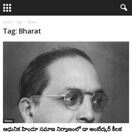
Home
Tags
Bharat
Tag: Bharat
News
ఆధునిక హిందూ సమాజ నిర్మాణంలో డా అంబేద్క‌ర్‌ కీలక