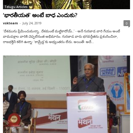
Telugu Articles
‘భారతీయత’ అంటే బాధ ఎందుకు?
vskteam
-
July 24, 2019
0
‘దేశమును ప్రేమించుమన్నా.. దేశమంటే మట్టికాదోయ్..’ - అనే గురజాడ వారి గేయం అంటే
వామపక్షాల వారికి చెప్పలేనంత అభిమానం. గురజాడ వారు భగవద్గీతను ప్రశంసించినా,
రాజభక్తిని కలిగి ఉన్నా- ‘కామ్రేడ్ల’కు అభ్యంతరం లేదు. అయితే- అదే...