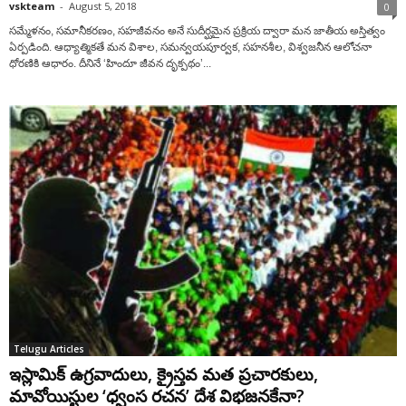
vskteam
-
August 5, 2018
0
సమ్మేళనం, సమానీకరణం, సహజీవనం అనే సుదీర్ఘమైన ప్రక్రియ ద్వారా మన జాతీయ అస్తిత్వం
ఏర్పడింది. ఆధ్యాత్మికతే మన విశాల, సమన్వయపూర్వక, సహనశీల, విశ్వజనీన ఆలోచనా
ధోరణికి ఆధారం. దీనినే ‘హిందూ జీవన దృక్పథం’...
Telugu Articles
ఇస్లామిక్ ఉగ్రవాదులు, క్రైస్తవ మత ప్రచారకులు,
మావోయిస్టుల ‘ధ్వంస రచన’ దేశ విభజనకేనా?