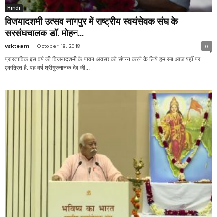
Hindi
विजयादशमी उत्सव नागपुर में राष्ट्रीय स्वयंसेवक संघ के
सरसंघचालक डॉ. मोहन...
vskteam
-
October 18, 2018
0
प्रास्ताविक इस वर्ष की विजयादशमी के पावन अवसर को संपन्न करने के लिये हम सब आज यहाँ पर
एकत्रित है. यह वर्ष श्रीगुरुनानक देव जी...