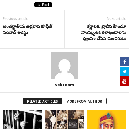
Previous article
Next article
అంతర్జాతీయ ఉగ్రవాది హఫీజ్
కర్ణాటక: ప్రాచీన హిందూ
సయీద్‌ అరెస్టు
సాంస్కృతిక కళాఖండాలను
ధ్వంసం చేసిన దుండగులు
vskteam
RELATED ARTICLES
MORE FROM AUTHOR