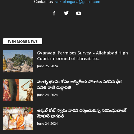
Contact us:
vsktelangana@gmail.com
EVEN MORE NEWS
Gyanvapi Permises Survey – Allahabad High
Court informed of threat to...
June 25, 2024
మాతృ భూమి కోసం అద్వితీయ పోరాటం సలిపిన ధీర
వనిత రాణి దుర్గావతి
June 24, 2024
అక్కల్‌ కోట్‌ స్వామి వారిని దర్శించుకున్న సరసంఘచాలక్
మోహన్ భాగవత్
June 24, 2024