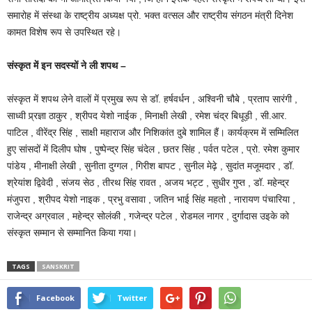
समारोह में संस्था के राष्ट्रीय अध्यक्ष प्रो. भक्त वत्सल और राष्ट्रीय संगठन मंत्री दिनेश
कामत विशेष रूप से उपस्थित रहे।
संस्कृत में इन सदस्यों ने ली शपथ –
संस्कृत में शपथ लेने वालों में प्रमुख रूप से डॉ. हर्षवर्धन , अश्विनी चौबे , प्रताप सारंगी ,
साध्वी प्र्रज्ञा ठाकुर , श्रीपद येशो नाईक , मिनाक्षी लेखी , रमेश चंद्र बिधूड़ी , सी.आर.
पाटिल , वीरेंद्र सिंह , साक्षी महाराज और निशिकांत दुबे शामिल हैं। कार्यक्रम में सम्मिलित
हुए सांसदों में दिलीप घोष , पुष्पेन्द्र सिंह चंदेल , छतर सिंह , पर्वत पटेल , प्रो. रमेश कुमार
पांडेय , मीनाक्षी लेखी , सुनीता दुग्गल , गिरीश बापट , सुनील मेढ़े , सुदांत मजूमदार , डॉ.
श्रेयांश द्विवेदी , संजय सेठ , तीरथ सिंह रावत , अजय भट्ट , सुधीर गुप्त , डॉ. महेन्द्र
मंजुपरा , श्रीपद येशो नाइक , प्रभु वसावा , जतिन भाई सिंह महतो , नारायण पंचारिया ,
राजेन्द्र अग्रवाल , महेन्द्र सोलंकी , गजेन्द्र पटेल , रोडमल नागर , दुर्गादास उइके को
संस्कृत सम्मान से सम्मानित किया गया।
TAGS
SANSKRIT
Facebook
Twitter