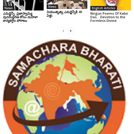
News
News
English Articles
నియంతృత్వ ఎమర్జెన్సీకి 49
ఎమర్జెన్సీ: ప్రజాస్వామ్య
Nirgun Poems Of Kabir
ఏళ్లు
పునరుద్ధరణ కోసం మహిళా
Das… Devotion to the
కార్యకర్తల పోరాటం
Formless Divine