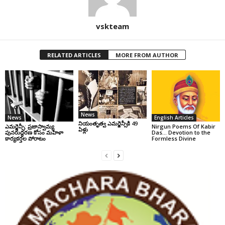
vskteam
RELATED ARTICLES
MORE FROM AUTHOR
News
News
English Articles
నియంతృత్వ ఎమర్జెన్సీకి 49
ఎమర్జెన్సీ: ప్రజాస్వామ్య
Nirgun Poems Of Kabir
ఏళ్లు
పునరుద్ధరణ కోసం మహిళా
Das… Devotion to the
కార్యకర్తల పోరాటం
Formless Divine