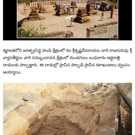
కర్ణాటకలోని జగత్ప్రసిద్ధ హంపి క్షేత్రంలో గల శ్రీకృష్ణదేవరాయల వారి రాజగురువు శ్రీ
వ్యాసతీర్థుల వారి నవబృందావన క్షేత్రంలో దుండగులు బుధవారం అర్ధరాత్రి
దాడులకు పాల్పడ్డారు. ఈ దాడుల్లో ప్రాచీన పాల్పడి ప్రాచీన కళాఖండాలు ధ్వంసం
అయ్యాయి.