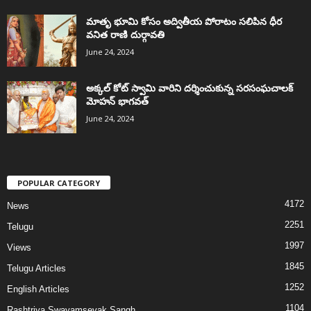
మాతృ భూమి కోసం అద్వితీయ పోరాటం సలిపిన ధీర
వనిత రాణి దుర్గావతి
June 24, 2024
అక్కల్‌ కోట్‌ స్వామి వారిని దర్శించుకున్న సరసంఘచాలక్
మోహన్ భాగవత్
June 24, 2024
POPULAR CATEGORY
4172
News
2251
Telugu
1997
Views
1845
Telugu Articles
1252
English Articles
1104
Rashtriya Swayamsevak Sangh