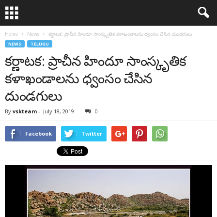
Home
News
కర్ణాటక: ప్రాచీన హిందూ సాంస్కృతిక కళాఖండాలను ధ్వంసం చేసిన దుండగులు
NEWS
TELUGU
కర్ణాటక: ప్రాచీన హిందూ సాంస్కృతిక
కళాఖండాలను ధ్వంసం చేసిన
దుండగులు
By
vskteam
-
July 18, 2019
0
Facebook
Twitter