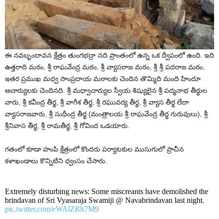
ఈ నవబృందావన క్షేత్రం తుంగభద్రా నది ప్రాంతంలో ఉన్న ఒక ద్వీపంలో ఉంది. ఇది
ఉత్తరాది మఠం, శ్రీ రాఘవేంద్ర మఠం, శ్రీ వ్యాసరాజ మఠం, శ్రీ శ్రీ పదరాజ మఠం,
ఇతర ప్రముఖ మధ్వ సాంప్రదాయ మఠాలకు చెందిన తొమ్మిది మంది హిందూ
ఆచార్యులకు చెందినది. శ్రీ మధ్వాచార్యుల స్వీయ శిష్యులైన శ్రీ పద్మనాభ తీర్థుల
వారు, శ్రీ కవీంద్ర తీర్థ, శ్రీ వాగీశ తీర్థ, శ్రీ రఘువర్య తీర్థ, శ్రీ వ్యాస తీర్థ లేదా
వ్యాసరాజవారు, శ్రీ సుధీంద్ర తీర్థ (మంత్రాలయ శ్రీ రాఘవేంద్ర తీర్థ గురువులు), శ్రీ
శ్రీనివాస తీర్థ, శ్రీ రామతీర్థ, శ్రీ గోవింద ఒడయారు.
గతంలో కూడా హంపి క్షేత్రంలో కొందరు పర్యాటకుల ముసుగులో ప్రాచీన
కళాఖండాలు కొన్నిటిని ధ్వంసం చేసారు.
Extremely disturbing news: Some miscreants have demolished the
brindavan of Sri Vyasaraja Swamiji @ Navabrindavan last night.
pic.twitter.com/eWAlZRh7M9