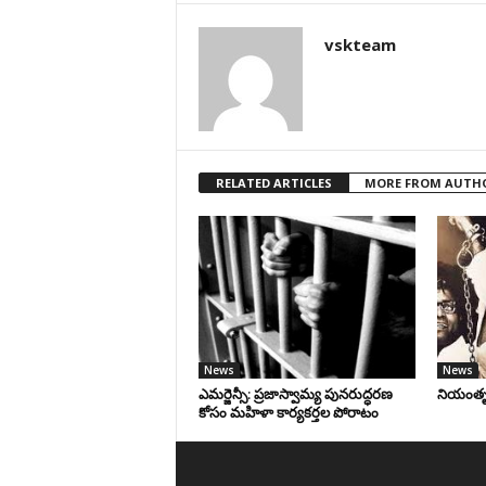
vskteam
RELATED ARTICLES
MORE FROM AUTH
News
News
ఎమర్జెన్సీ: ప్రజాస్వామ్య పునరుద్ధరణ
నియంతృత్
కోసం మహిళా కార్యకర్తల పోరాటం