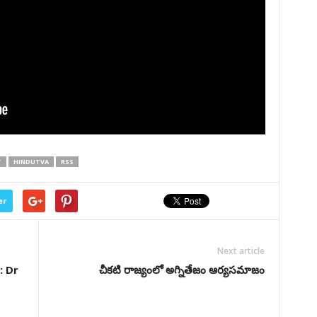
T
HINDUTVA
RSS
er
Next article
: Dr
చీకటి రాజ్యంలో అగ్నితేజం ఆర్యసమాజం