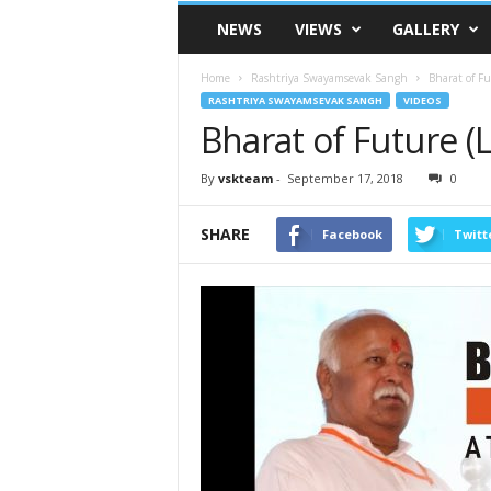
VSK
NEWS
VIEWS
GALLERY
Telangana
Home
Rashtriya Swayamsevak Sangh
Bharat of Fu
RASHTRIYA SWAYAMSEVAK SANGH
VIDEOS
Bharat of Future (
By
vskteam
-
September 17, 2018
0
SHARE
Facebook
Twitt