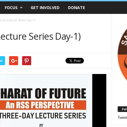
FOCUS
GET INVOLVED
DONATE
ture (Lecture Series Day-1)
Lecture Series Day-1)
er
Fol
Twee