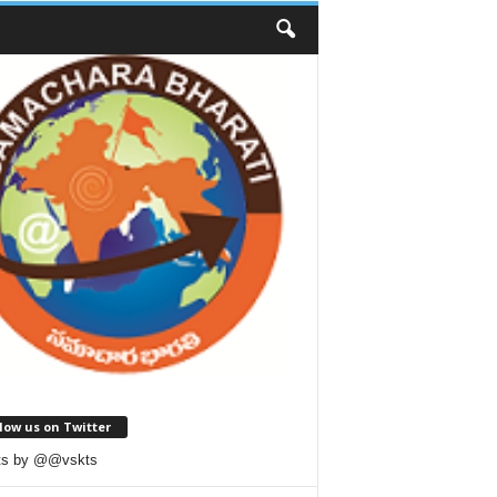
low us on Twitter
ts by @@vskts