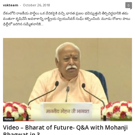
vskteam
-
October 26, 2018
0
దేశంలోని రాజకీయ పార్టీలు ఒక వేదికపైకి వచ్చి భారత ప్రజల భవిష్యత్తుని తీర్చిదిద్దడానికి తమ
వంతుగా కృషిచేసే అవకాశాన్ని రాష్ట్రీయ స్వయంసేవక్ సంఘ్ కల్పించింది. మూడు రోజుల పాటు
ఢిల్లీలో జరిగిన సమ్మేళనానికి...
News
Video – Bharat of Future- Q&A with Mohanji
Bhagwat in 3...