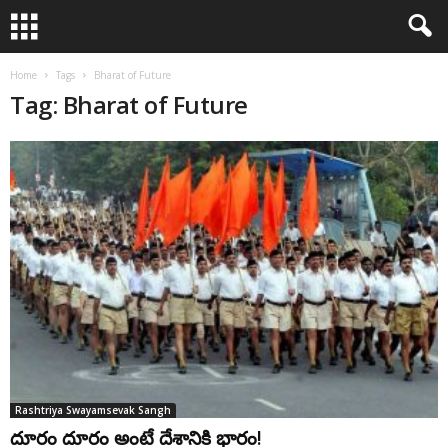
Home
Tags
Bharat of Future
Tag: Bharat of Future
Rashtriya Swayamsevak Sangh
దూరం దూరం అంటే దేశానికి భారం!