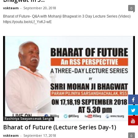
vskteam
-
September 20, 2018
0
Bharat of Future- Q&A with Mohanji Bhagwat in 3 Day Lecture Series (Video)
https://youtu.be/oLf_YxKJ-wE
Rashtriya Swayamsevak Sangh
Bharat of Future (Lecture Series Day-1)
vskteam
-
September 17, 2018
0