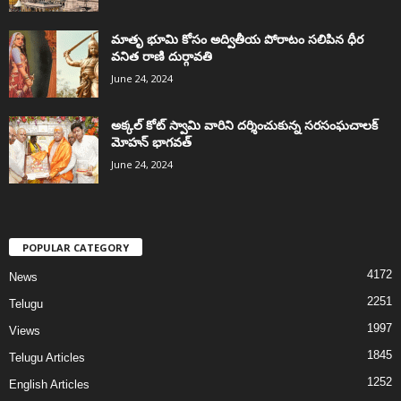
మాతృ భూమి కోసం అద్వితీయ పోరాటం సలిపిన ధీర
వనిత రాణి దుర్గావతి
June 24, 2024
అక్కల్‌ కోట్‌ స్వామి వారిని దర్శించుకున్న సరసంఘచాలక్
మోహన్ భాగవత్
June 24, 2024
POPULAR CATEGORY
4172
News
2251
Telugu
1997
Views
1845
Telugu Articles
1252
English Articles