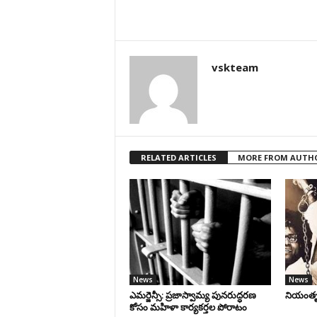
vskteam
RELATED ARTICLES
MORE FROM AUTH
News
News
ఎమర్జెన్సీ: ప్రజాస్వామ్య పునరుద్ధరణ
నియంతృత్
కోసం మహిళా కార్యకర్తల పోరాటం