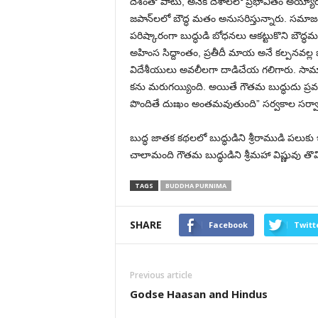
దేశంతో పాటు, అనేక దేశాలలో ప్రభావితం అయ్యార
జపాన్‌లలో బౌద్ధ మతం అనుసరిస్తున్నారు. సమ
పరిష్కారంగా బుద్ధుడి బోధనలు ఆకట్టుకొని బౌద్
అహింస సిద్దాంతం, ప్రతీదీ మాయ అనే కల్పనవల్ల
విదేశీయులు అవలీలగా దాడిచేయ గలిగారు. సామా
కను మరుగయ్యింది. అయితే గౌతమ బుద్ధుదు ప్రవచ
పొందితే దుఃఖం అంతమవుతుంది” సర్వకాల సర
బుద్ధ జాతక కథలలో బుద్ధుడిని శ్రీరాముడి పలుకు 
చాలామంది గౌతమ బుద్ధుడిని శ్రీమహా విష్ణువు తొ
TAGS
BUDDHA PURNIMA
SHARE
Facebook
Twitt
Previous article
Godse Haasan and Hindus