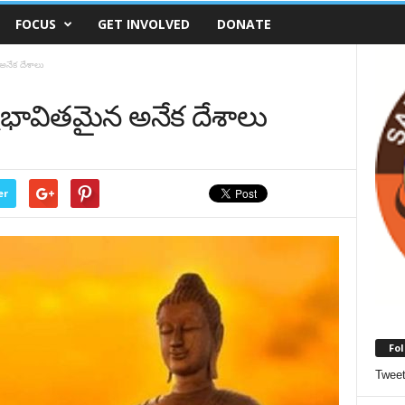
FOCUS
GET INVOLVED
DONATE
అనేక దేశాలు
్రభావితమైన అనేక దేశాలు
er
Fol
Twee