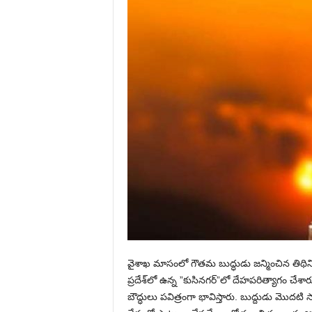
వైశాఖ మాసంలో గౌతమ బుద్ధుడు జన్మించిన తిథిని 
ప్రదేశ్‌లో ఉన్న ”కుసినగర్‌”లో దేహపరిత్యాగం చ
బౌద్ధులు పవిత్రంగా భావిస్తారు. బుద్దుడు మొదటి