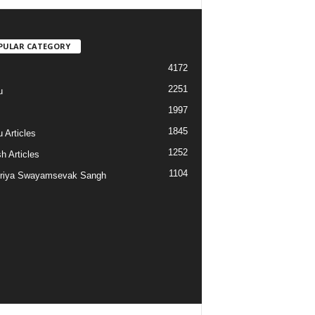
PULAR CATEGORY
4172
2251
u
1997
s
1845
 Articles
1252
h Articles
1104
riya Swayamsevak Sangh