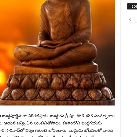
ED
బుద్ధపూర్ణిమగా పరిగణిస్తారు. బుద్ధుడు క్రీ.పూ. 563-483 సంవత్సరాల
ేశారు. ఆయన జన్మించిన లుంబినితోపాటు, బిహార్‌లోని బుద్ధగయను
 సారి సారనాద్‌లో ధర్మం గురించి బోధించారు. బుద్ధుడు బోధనలతో భారత