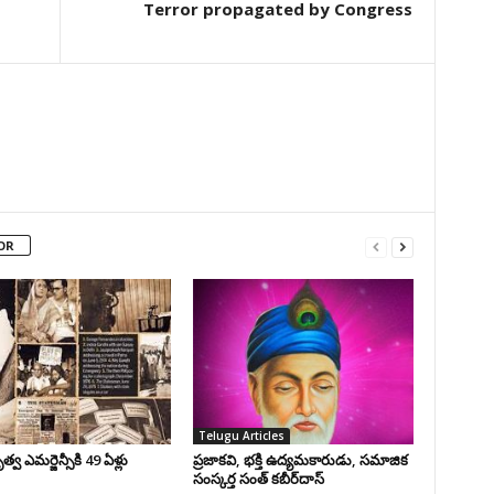
Terror propagated by Congress
OR
Telugu Articles
వ ఎమర్జెన్సీకి 49 ఏళ్లు
ప్రజాకవి, భక్తి ఉద్యమకారుడు, సమాజిక
సంస్కర్త సంత్‌ కబీర్‌దాస్‌