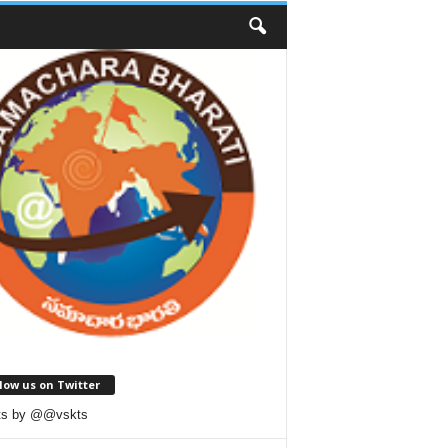
low us on Twitter
ts by @@vskts