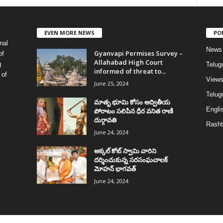
EVEN MORE NEWS
PO
nal
News
Gyanvapi Permises Survey –
of
Allahabad High Court
g
Telug
informed of threat to...
 of
View
June 25, 2024
Telugu
మాతృ భూమి కోసం అద్వితీయ
Englis
పోరాటం సలిపిన ధీర వనిత రాణి
దుర్గావతి
Rasht
June 24, 2024
అక్కల్‌ కోట్‌ స్వామి వారిని
దర్శించుకున్న సరసంఘచాలక్
మోహన్ భాగవత్
June 24, 2024