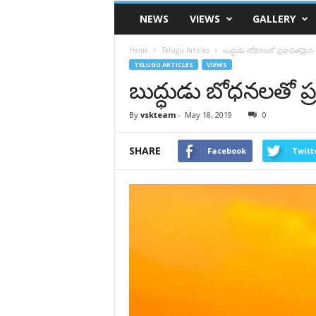
VSK
NEWS
VIEWS
GALLERY
Telangana
Home
Telugu Articles
బుద్ధుడు బోధనలతో ప్రభావితమైన 
TELUGU ARTICLES
VIEWS
బుద్ధుడు బోధనలతో ప
By
vskteam
-
May 18, 2019
0
SHARE
Facebook
Twitt