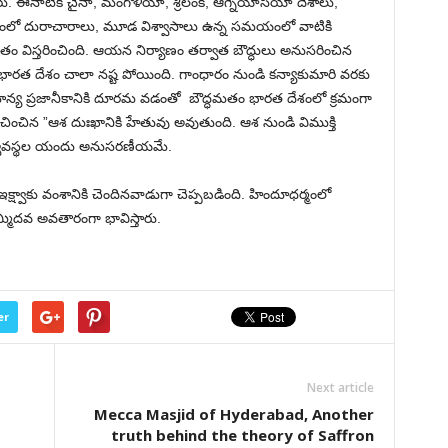
ు. ఈనాటికి చైనా, మంగోళియా, శ్రీలంక, ఆగ్నేయాసియా దేశాలు,
ాజంలో దురాచారాలు, మూడ విశ్వాసాలు ఉన్న సమయంలో వాటికి
ధమతం విస్తరించింది. ఆయన నిర్యాణం తర్వాత బౌద్ధులు అనుసరించిన
 భారత దేశం చాలా నష్ట పోయింది. గాంధారం నుండి కన్యాకుమారి వరకు
న్య ప్రజానీకానికి దూరమ వడంతో బౌద్ధమతం భారత దేశంలో క్రమంగా
ించిన ”ఆశ దుఃఖానికి హేతువు అవుతుంది. ఆశ నుండి విముక్తి
్వావస్థల యందు అనుసరణీయమే.
ఇక్ష్వాకు వంశానికి చెందినవాడుగా చెప్పబడింది. హిందూధర్మంలో
మ్మిదవ అవతారంగా భావిస్తారు.
er
Next article
Mecca Masjid of Hyderabad, Another
truth behind the theory of Saffron