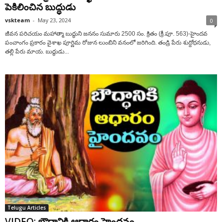
పెకిలించిన బుద్ధుడు
vskteam
-
May 23, 2024
0
జీవన పరిచయం మహాత్మా బుద్ధుని జననం సుమారు 2500 సం. క్రితం (క్రీ.పూ. 563)-హైందవ
పంచాంగం ప్రకారం వైశాఖ పూర్ణిమ రోజున లుంబిని వనంలో జరిగింది. తండ్రి పేరు శుద్దోధనుడు,
తల్లి పేరు మాయ. బుద్ధుడు...
Telugu Articles
VIDEO: బౌద్ధానికి ఆధారం హైందవం