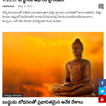
vskteam
-
May 5, 2023
0
కొన్ని విషయాలతో ఏకీభవించనంతమాత్రాన బౌద్ధం హైందవ నాగరకతలో భాగం కాకపోదు. బౌద్ధం
హిందూ ధర్మంలో విడదీయలేని భాగమనే విషయాన్ని నిరూపించడానికి అనేక ఆధారాలు
ఉన్నాయి. కానీ నేడు కొందరు పనిగట్టుకుని రెండు మతాల...
Telugu Articles
బుద్ధుడు బోధనలతో ప్రభావితమైన అనేక దేశాలు