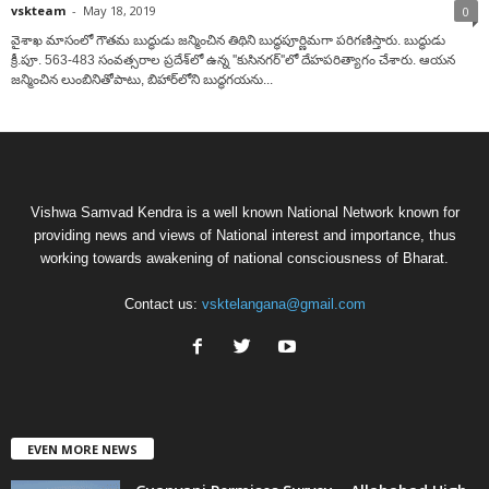
vskteam
-
May 18, 2019
0
వైశాఖ మాసంలో గౌతమ బుద్ధుడు జన్మించిన తిథిని బుద్ధపూర్ణిమగా పరిగణిస్తారు. బుద్ధుడు
క్రీ.పూ. 563-483 సంవత్సరాల ప్రదేశ్‌లో ఉన్న ''కుసినగర్‌''లో దేహపరిత్యాగం చేశారు. ఆయన
జన్మించిన లుంబినితోపాటు, బిహార్‌లోని బుద్ధగయను...
Vishwa Samvad Kendra is a well known National Network known for
providing news and views of National interest and importance, thus
working towards awakening of national consciousness of Bharat.
Contact us:
vsktelangana@gmail.com
EVEN MORE NEWS