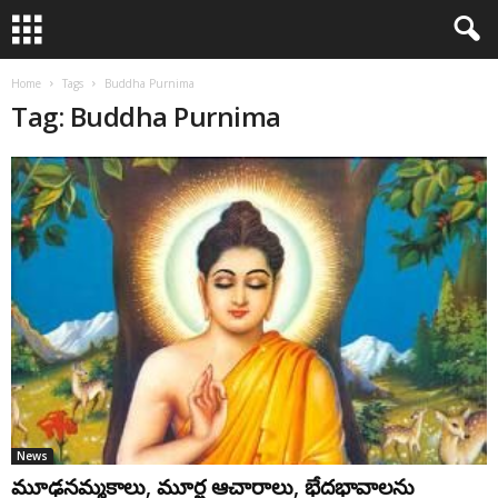
Home
Tags
Buddha Purnima
Tag: Buddha Purnima
News
మూఢనమ్మకాలు, మూర్ఖ ఆచారాలు, భేదభావాలను