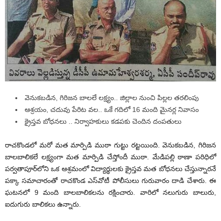
వెనుకబడిన, గిరిజన బాలలే లక్ష్యం.. జిల్లాల నుంచి పిల్లల తరలింపు
ఆశ్రయం, చదువు పేరిట వల.. ఒకే గదిలో 16 మంది మైనర్ల నివాసం
క్రైస్తవ బోధనలు .. నిర్వాహకులు కడపకు చెందిన దంపతులు
రాచకొండలో మరో మత మార్పిడి ముఠా గుట్టు రట్టయింది. వెనుకబడిన, గిరిజన
బాలబాలికలే లక్ష్యంగా మత మార్పిడి చేస్తోందీ ముఠా. మేడిపల్లి ఠాణా పరిధిలో
పర్వతాపూర్‌లోని ఒక ఆశ్రమంలో విద్యార్థులకు క్రైస్తవ మత బోధనలు చేస్తున్నారనే
పక్కా సమాచారంతో రాచకొండ ఎస్‌వోటీ పోలీసులు గురువారం దాడి చేశారు. ఈ
ఘటనలో 9 మంది బాలబాలికలను రక్షించారు. వారిలో నలుగురు బాలురు,
ఐదుగురు బాలికలు ఉన్నారు.