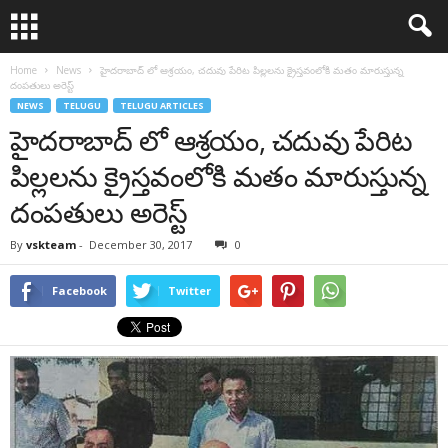
Home
News
హైదరాబాద్ లో ఆశ్రయం, చదువు పేరిట పిల్లలను క్రైస్తవంలోకి మతం మారుస్తున్న
దంపతులు అరెస్ట్
NEWS
TELUGU
TELUGU ARTICLES
హైదరాబాద్ లో ఆశ్రయం, చదువు పేరిట
పిల్లలను క్రైస్తవంలోకి మతం మారుస్తున్న
దంపతులు అరెస్ట్
By
vskteam
-
December 30, 2017
0
Facebook
Twitter