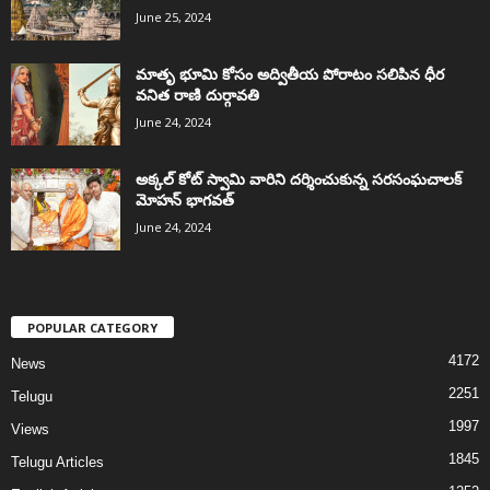
June 25, 2024
మాతృ భూమి కోసం అద్వితీయ పోరాటం సలిపిన ధీర
వనిత రాణి దుర్గావతి
June 24, 2024
అక్కల్‌ కోట్‌ స్వామి వారిని దర్శించుకున్న సరసంఘచాలక్
మోహన్ భాగవత్
June 24, 2024
POPULAR CATEGORY
4172
News
2251
Telugu
1997
Views
1845
Telugu Articles