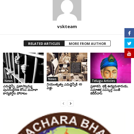
vskteam
RELATED ARTICLES
MORE FROM AUTHOR
News
News
Telugu Articles
నియంతృత్వ ఎమర్జెన్సీకి 49
ఎమర్జెన్సీ: ప్రజాస్వామ్య
ప్రజాకవి, భక్తి ఉద్యమకారుడు,
ఏళ్లు
పునరుద్ధరణ కోసం మహిళా
సమాజిక సంస్కర్త సంత్‌
కార్యకర్తల పోరాటం
కబీర్‌దాస్‌