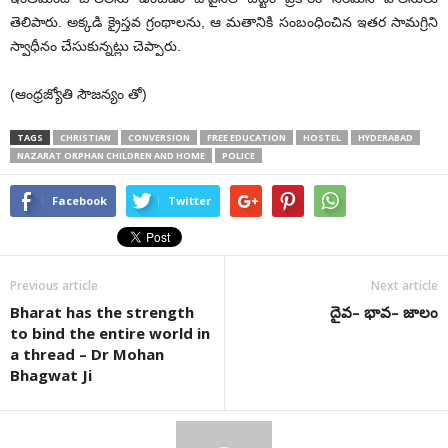
తెలిపారు. అక్కడి క్రైస్తవ గ్రంథాలను, ఆ మతానికి సంబంధించిన ఇతర సామగ్రిని
స్వాధీనం చేసుకున్నట్లు చెప్పారు.
(ఆంధ్రజ్యోతి సౌజన్యం తో)
TAGS
CHRISTIAN
CONVERSION
FREE EDUCATION
HOSTEL
HYDERABAD
NAZARAT ORPHAN CHILDREN AND HOME
POLICE
Facebook
Twitter
Previous article
Next article
Bharat has the strength
దైవ– భావ– జాలం
to bind the entire world in
a thread – Dr Mohan
Bhagwat Ji