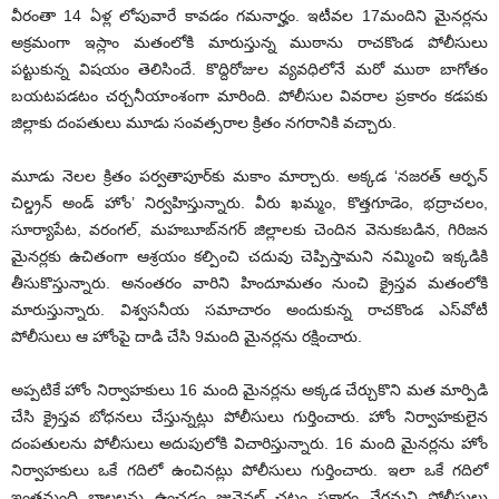
వీరంతా 14 ఏళ్ల లోపువారే కావడం గమనార్హం. ఇటీవల 17మందిని మైనర్లను
అక్రమంగా ఇస్లాం మతంలోకి మారుస్తున్న ముఠాను రాచకొండ పోలీసులు
పట్టుకున్న విషయం తెలిసిందే. కొద్దిరోజుల వ్యవధిలోనే మరో ముఠా బాగోతం
బయటపడటం చర్చనీయాంశంగా మారింది. పోలీసుల వివరాల ప్రకారం కడపకు
జిల్లాకు దంపతులు మూడు సంవత్సరాల క్రితం నగరానికి వచ్చారు.
మూడు నెలల క్రితం పర్వతాపూర్‌కు మకాం మార్చారు. అక్కడ ‘నజరత్‌ ఆర్ఫన్‌
చిల్డ్రన్‌ అండ్‌ హోం’ నిర్వహిస్తున్నారు. వీరు ఖమ్మం, కొత్తగూడెం, భద్రాచలం,
సూర్యాపేట, వరంగల్‌, మహబూబ్‌నగర్‌ జిల్లాలకు చెందిన వెనుకబడిన, గిరిజన
మైనర్లకు ఉచితంగా ఆశ్రయం కల్పించి చదువు చెప్పిస్తామని నమ్మించి ఇక్కడికి
తీసుకొస్తున్నారు. అనంతరం వారిని హిందూమతం నుంచి క్రైస్తవ మతంలోకి
మారుస్తున్నారు. విశ్వసనీయ సమాచారం అందుకున్న రాచకొండ ఎస్‌వోటీ
పోలీసులు ఆ హోంపై దాడి చేసి 9మంది మైనర్లను రక్షించారు.
అప్పటికే హోం నిర్వాహకులు 16 మంది మైనర్లను అక్కడ చేర్చుకొని మత మార్పిడి
చేసి క్రైస్తవ బోధనలు చేస్తున్నట్లు పోలీసులు గుర్తించారు. హోం నిర్వాహకులైన
దంపతులను పోలీసులు అదుపులోకి విచారిస్తున్నారు. 16 మంది మైనర్లను హోం
నిర్వాహకులు ఒకే గదిలో ఉంచినట్లు పోలీసులు గుర్తించారు. ఇలా ఒకే గదిలో
ఇంతమంది బాలలను ఉంచడం జువైనల్‌ చట్టం ప్రకారం నేరమని పోలీసులు