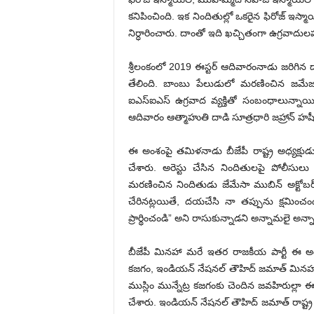
కనిపించింది. ఇక నిందితుల్లో ఒకరైన ఫిరోజ్ ఇస్
నిర్ధారించారు. దాంతో ఇది ఖచ్చితంగా ఉగ్రవాదు
శ్రీలంకంలో 2019 ఈస్టర్ ఆదివారంనాడు జరిగిన ద
తేలింది. బాంబు పేలుడులో మరణించిన జమేజా 
ఐఎస్ఐఎస్ ఉగ్రవాద వ్యక్తితో సంబంధాలున్నాయి. ప
ఆదివారం ఆత్మాహుతి దాడి సూత్రధారి జహ్రాన్ హష
ఈ అంశంపై తమిళనాడు బీజేపీ రాష్ట్ర అధ్యక్
చేశారు. అరెస్టు చేసిన నిందితులపై పోలీసుల
మరణించిన నిందితుడు జేమేసా ముబిన్ అక్టోబర్
చేరినట్లయితే, దయచేసి నా తప్పును క్షమించం
ప్రార్థించండి” అని రాసుకున్నాడని అన్నామలై అన్న
బీజేపీ మినహా మరే ఇతర రాజకీయ పార్టీ ఈ అం
కజగం, ఇండియన్ నేషనల్ తౌహిద్ జమాత్ మినహ
ముస్లిం మున్నేట్ర కజగంకు చెందిన జవహిరుల్లా
చేశారు. ఇండియన్ నేషనల్ తౌహిద్ జమాత్ రాష్ట్ర