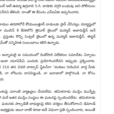
మాయిల్ అల్-ఉమ్మా ఉగ్రవాది S.A. బాషాకు దగ్గరి బంధువు అని పోలీసులు
లపనేనని తేలింది. దాంతో ఈ కేసును ఎన్ఐఏకు అప్పగించారు.
ాడుల తరహాలోనే కోయంబత్తూర్ దాడులకు ప్లాన్ చేసినట్లు దర్యాప్తులో
ముబిన్ కి కేరళలోని త్రిసూర్ జైలులో మహ్మద్ అజారుద్దీన్ అనే
్రస్తుతం కొచ్చి సెంట్రల్ జైలులో ఉన్న మహ్మద్ అజారుద్దీన్, ఈస్టర్
ీమ్‌తో సన్నిహిత సంబంధాలు కలిగి ఉన్నాడు.
షుడు అన్నామలై ఆ సమయంలో రెండోసారి విలేకరుల సమావేశం ఏర్పాటు
ు ఇంకా యూఏపీఏ ఎందుకు ప్రయోగించలేదని అప్పుడు ప్రశ్నించారు.
 21న తన చివరి వాట్సాప్ స్టేటస్‌గా “మరణం గురించిన వార్త మీకు
డి, నా లోటును దాచిపెట్టండి, నా జనాజాలో పాల్గొనండి. నా కోసం
ారు.
శంపై ఎలాంటి వ్యాఖ్యలు చేయలేదు. తమిళనాడు ముస్లిం మున్నేట్ర
ా మరే ఇతర ముస్లిం సంస్థలు ఈ ఘటనపై స్పందించలేదు. తమిళనాడు
 ఈ ఘటనకు పాల్పడితే బాధ్యులపై కఠిన చర్యలు తీసుకోవాలని డిమాండ్
 అధ్యక్షుడు అబూ బాకర్ కూడా అదే విధంగా ప్రతి స్పందించారు, అయితే