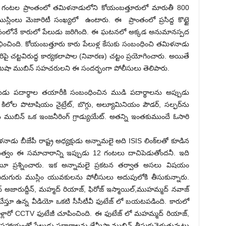
0 గంటల ప్రాంతంలో తమిళనాడులోని కోయంబత్తూరులో మారుతీ 800
ముస్లింలు మెజారిటీ సంఖ్యలో ఉంటారు. ఈ ప్రాంతంలో ప్రసిద్ద కొట్టై
ోనే కారులో పేలుడు జరిగింది. ఈ ఘటనలో అక్కడ అనుమానస్పద
 లభించింది. కోయంబత్తూరు కారు పేలుళ్ల కేసుకు సంబంధించి తమిళనాడు
ారిపై చట్టవిరుద్ధ కార్యకలాపాల (నివారణ) చట్టం ప్రయోగించారు. అయితే
ీషా ముబిన్ సహచరులని ఈ సందర్భంగా పోలీసులు తెలిపారు.
లుడు పదార్థాల తయారీకి సంబంధించిన ముడి పదార్థాలను అప్పుడు
 కిలోల పొటాషియం నైట్రేట్, బొగ్గు, అల్యూమినియం పౌడర్, సల్ఫర్‌ను
ిన ముబిన్ ఒక ఇంజనీరింగ్ గ్రాడ్యుయేట్. అతన్ని ఇంతకుముందే ఓసారి
ు బీజేపీ రాష్ట్ర అధ్యక్షుడు అన్నామలై అది ISIS లింక్‌లతో కూడిన
భుత్వం ఈ సమాచారాన్ని ఇప్పుడు 12 గంటలు దాచిపెడుతోందనీ. ఇది
ంటూ ప్రశ్నించారు. ఇక అన్నామలై ప్రకటన తర్వాత అసలు విషయం
రు ముస్లిం యువకులను పోలీసులు అదుపులోకి తీసుకున్నారు.
 అజారుద్దీన్, మహ్మద్ రియాజ్, ఫిరోజ్ ఇస్మాయిల్,ముహమ్మద్ నవాజ్
ిజంచేస్తూ ఉన్న వీడియో ఒకటి సీసీటీవీ ఫుటేజ్ లో బయటపడింది. కారులో
కెళ్లారో CCTV ఫుటేజీ చూపించింది. ఈ ఫుటేజ్ లో మహమ్మద్ రియాజ్,
 సహాయంతో పేలుడు పదార్థాలను జేమీసా ముబిన్ తీసుకువెళుతున్నట్లు