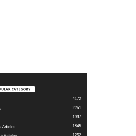
PULAR CATEGORY
4172
2251
u
1997
s
1845
 Articles
1252
h Articles