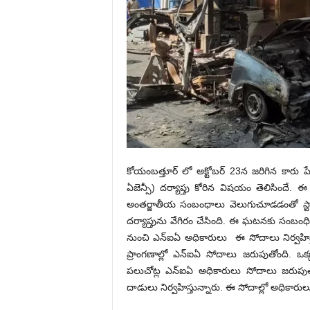
కోయంబత్తూర్ లో అక్టోబర్ 23న జరిగిన కారు ప
ఏజెన్సీ) దర్యాప్తు కోరిన విషయం తెలిసిందే. ఈ 
అంతర్జాతీయ సంబంధాలు వెలుగుచూడడంతో స్టా
దర్యాప్తును వేగిరం చేసింది. ఈ ఘటనకు సంబంధిం
నుంచి ఎన్‌ఐఏ అధికారులు ఈ సోదాలు నిర్వహ
ప్రాంగణాల్లో ఎన్ఐఏ సోదాలు జరుపుతోంది. ఒక్
పలుచోట్ల ఎన్‌ఐఏ అధికారులు సోదాలు జరుపుతు
దాడులు నిర్వహిస్తున్నారు. ఈ సోదాల్లో అధికారులు 