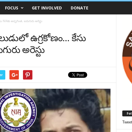
FOCUS
GET INVOLVED
DONATE
ు NIAకు అప్ప‌గింత, ఐదుగురు అరెస్టు
లుడులో ఉగ్ర‌కోణం… కేసు
గురు అరెస్టు
er
Fol
Twee