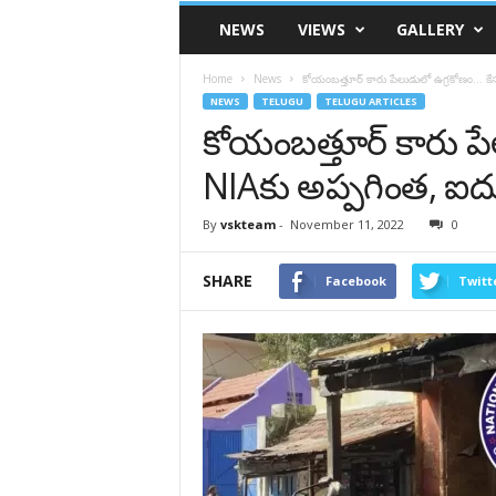
VSK
NEWS
VIEWS
GALLERY
Telangana
Home
News
కోయంబత్తూర్ కారు పేలుడులో ఉగ్ర‌కోణం… కేస
NEWS
TELUGU
TELUGU ARTICLES
కోయంబత్తూర్ కారు పే
NIAకు అప్ప‌గింత, ఐదు
By
vskteam
-
November 11, 2022
0
SHARE
Facebook
Twitt