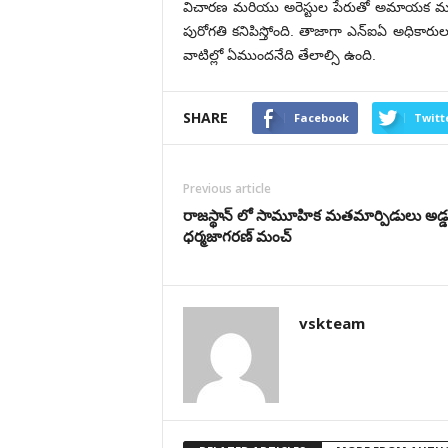
విచారణ మరియు అరెస్టుల పేరుతో అమాయక ముస్లిం
పురోగతి కనిపిస్తోంది. తాజాగా ఎన్ఐఏ అధికారులు
వాటిల్లో ఏముందనేది తేలాల్సి ఉంది.
SHARE
Facebook
Twitt
Previous article
రాజ‌స్థాన్‌ లో సామూహిక మతమార్పిడులు అడ్డ
ధర్మజాగరణ్ మంచ్
vskteam