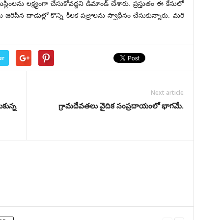
లను లక్ష్యంగా చేసుకోవద్దని డిమాండ్ చేశారు. ప్రస్తుతం ఈ కేసులో
 జరిపిన దాడుల్లో కొన్ని కీలక పత్రాలను స్వాధీనం చేసుకున్నారు. మరి
er
Next article
ుకున్న
గ్రామదేవతలు వైదిక సంప్రదాయంలో భాగమే.