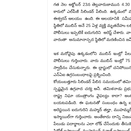
గత నెల అక్టోబర్ 23న తెల్లవారుజామున 4.3
కారులో ఎల్‌పీజీ సిలిండర్ పేలింది. ఉక్కడంలో 
ఈశ్వరన్ ఆలయం ఉంది. ఈ ఆలయానికి సమీపంల
స్థితిలో ముబిన్ అనే 25 ఏళ్ల వ్యక్తి మృతదేహం
పోలీసులు ఇప్పటికే ఐదుగురిని అరెస్ట్ చేశారు. వ
వారంతా అనుమానాస్పద స్థితిలో మరణించిన జమ
ఇక మరోవైపు ఉక్కడంలోని ముబిన్ ఇంట్లో పే
పోలీసులు గుర్తించారు. వారు ముబిన్ ఇంట్లో 75
స్వాధీనం చేసుకున్నారు. ఈ బ్లాస్టులో చనిపోయ
ఎన్ఏఐ ఉగ్రసంబంధాలపై ప్రశ్నించింది.
కోయంబత్తూరు సిలిండర్‌ పేలిన సమయంలో తమిళనాడ
స్పష్టమైన ఉగ్రవాద చర్య అనీ. తమిళనాడు ప్ర
రాష్ట్ర నిఘా యంత్రాంగం వైఫల్యం కాదా? అ
బయటపడింది. ఈ ఘటనతో సంబంధం ఉన్న ఐదుగు
అరెస్టయిన ఐదుగురిని మహ్మద్ తల్హా, ముహమ్మద్
ఇస్మాయిల్‌గా గుర్తించారు. అంతేకాదు దాన్ని న
పేలుడు పదార్థాలను ఎలా లోడ్ చేసేందుకు తీసు
ఫిరోజ్ ఇస్మాయిల్, ముహమ్మద్ నవాజ్ ఇస్మాయిల్