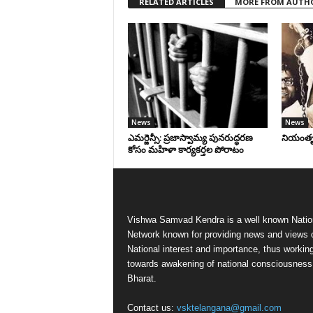
RELATED ARTICLES
MORE FROM AUTH
News
News
ఎమర్జెన్సీ: ప్రజాస్వామ్య పునరుద్ధరణ
నియంతృత్
కోసం మహిళా కార్యకర్తల పోరాటం
Vishwa Samvad Kendra is a well known Natio
Network known for providing news and views 
National interest and importance, thus workin
towards awakening of national consciousness
Bharat.
Contact us:
vsktelangana@gmail.com