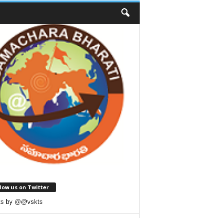
low us on Twitter
ts by @@vskts