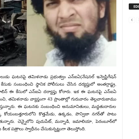
ED
ేలుడు ఘటనపై తమిళనాడు ప్రభుత్వం ఎన్ఐఏ(నేషనల్ ఇన్వెస్టిగేషన్
కేసుకు సంబంధించి స్థానిక పోలీసులు చేసిన దర్యప్తులో అంతర్రాష్ట్ర,
లిన్ ఈ కేసులో ఎన్ఐఏ దర్యాప్తు కోరారు. ఇక ఈ ఘటనపై ఎన్ఐఏ
చి, తమిళనాడు వ్యాప్తంగా 43 ప్రాంతాల్లో గురువారం తెల్లవారుజాము
ిస్తున్నారు. ఈ ఘటనకు సంబంధించి అనుమానితులు, మద్దతుదారుల
క కోయంబత్తూరులోని కొత్తమేడు, ఉక్కడం, పొన్విజా నగర్‌తో పాటు
న్నారు. చెన్నైలోని పుదుపేట్, మన్నాడి, జమాలియా, పెరంబూర్‌లో
కీలక పత్రాలు స్వాధీనం చేసుకున్నట్టుగా తెలుస్తోంది.