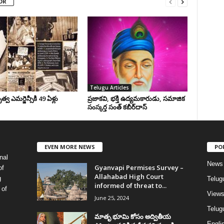
OR
Telugu Articles
వ ఎమర్జెన్సీకి 49 ఏళ్లు
ప్రజాకవి, భక్తి ఉద్యమకారుడు, సమాజిక
సంస్కర్త సంత్‌ కబీర్‌దాస్‌
EVEN MORE NEWS
PO
nal
News
Gyanvapi Permises Survey –
of
Allahabad High Court
g
Telug
informed of threat to...
 of
View
June 25, 2024
Telugu
మాతృ భూమి కోసం అద్వితీయ
Englis