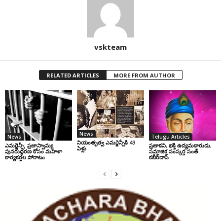
vskteam
RELATED ARTICLES
MORE FROM AUTHOR
News
News
Telugu Articles
నియంతృత్వ ఎమర్జెన్సీకి 49
ఎమర్జెన్సీ: ప్రజాస్వామ్య
ప్రజాకవి, భక్తి ఉద్యమకారుడు,
ఏళ్లు
పునరుద్ధరణ కోసం మహిళా
సమాజిక సంస్కర్త సంత్‌
కార్యకర్తల పోరాటం
కబీర్‌దాస్‌