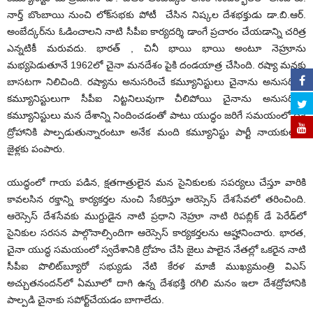
నార్త్ బొంబాయి నుంచి లోక్‌సభకు పోటీ చేసిన నిష్కల దేశభక్తుడు డా.బి.ఆర్.
అంబేద్కర్‌ను ఓడించాలని నాటి సీపీఐ కార్యదర్శి డాంగే ప్రచారం చేయడాన్ని చరిత్ర
ఎన్నటికీ మరువదు. భారత్ , చినీ భాయి భాయి అంటూ నెహ్రూను
మభ్యపెడుతూనే 1962లో చైనా మనదేశం పైకి దండయాత్ర చేసింది. రష్యా మనకు
బాసటగా నిలిచింది. రష్యాను అనుసరించే కమ్యూనిస్టులు చైనాను అనుసరించే
కమ్యూనిస్టులుగా సీపీఐ నిట్టనిలువుగా చీలిపోయి చైనాను అనుసరించే
కమ్యూనిస్టులు మన దేశాన్ని నిందించడంతో పాటు యుద్ధం జరిగే సమయంలో దేశ
ద్రోహానికి పాల్పడుతున్నారంటూ అనేక మంది కమ్యూనిస్టు పార్టీ నాయకులను
జైళ్లకు పంపారు.
యుద్ధంలో గాయ పడిన, క్షతగాత్రులైన మన సైనికులకు సపర్యలు చేస్తూ వారికి
కావలసిన రక్తాన్ని కార్యకర్తల నుంచి సేకరిస్తూ ఆరెస్సెస్ దేశసేవలో తరించింది.
ఆరెస్సెస్ దేశసేవకు ముగ్దుడైన నాటి ప్రధాని నెహ్రూ నాటి రిపబ్లిక్ డే పెరేడ్‌లో
సైనికుల సరసన పాల్గొనాల్సిందిగా ఆరెస్సెస్ కార్యకర్తలను ఆహ్హానించారు. భారత,
చైనా యుద్ధ సమయంలో స్వదేశానికి ద్రోహం చేసి జైలు పాలైన నేతల్లో ఒకరైన నాటి
సీపీఐ పొలిట్‌బ్యూరో సభ్యుడు నేటి కేరళ మాజీ ముఖ్యమంత్రి విఎస్
అచ్చుతనందన్‌లో ఏమూలో దాగి ఉన్న దేశభక్తి రగిలి మనం ఇలా దేశద్రోహానికి
పాల్పడి చైనాకు సపోర్ట్‌చేయడం బాగాలేదు.