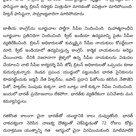
ఫాసిస్టుగా ఉన్న బ్రిటన్ రష్యాకు మిత్రుడిగా మారడంతో పవిత్రంగా మారిపోయింది.
హిట్లర్ ఫాసిస్టుగా, సామ్రాజ్యవాదిగా మారిపోయాదు.
జాతీయ కాంగ్రెస్‌ను బూర్జువాల పార్టీగా సీపీఐ నిందించింది. మహాత్మగాంధీని
బూర్జువాల ప్రతినిధిగా నిందించింది. క్విట్ ఇండియా ఉద్యమాన్ని సైతం సీపీఐ
వ్యతిరేకించింది. బ్రిటన్ అధికారులతో కుమ్మక్కైన సీపీఐ నాయకులు కోపర్ట్‌లుగా
మారి, క్విట్ ఇండియాలో ఉద్యమిస్తున్న కాంగ్రెస్, కార్మిక నాయకులను అరెస్టు
చేయించారు. దీనికి నజరానాగా జైళ్ళలో ఉన్న సీపీఐ నాయకులను విడుదల
చేయాలని నాటి సీపీఐ కార్యదర్శి పీసీ జోషీ బ్రిటన్ అధికారులతో ఒప్పందం కూడా
కుదుర్చుకున్నారు. రెండవ ప్రపంచ యుద్ధంలో పట్టుబడిన భారత సైనికులను
కూడగట్టేందుకు జర్మనీ నేత హిట్లర్‌ను, జపాన్ ప్రధాని ఫిజోలను కలిసిన నేతాజీని
ఫిజో, హిట్లర్‌ల పెంపుడు కుక్కగా, వారి బూట్లు నాకే కుక్కగా సీపీఐ నిందించింది.
ఇందులో భారత్ ప్రయోజనాలు లేకపోగా, భారత్‌కు వ్యతిరేకంగా పనిచేశారు మన
కమ్యూనిస్టులు.
గతకొంత కాలంగా చైనా భారత్‌తో యుద్ధానికి కాలు దువ్వుతోంది. భారత్
చాకచక్యంగా నెరిపిన చాణక్య దౌత్యంతో చెక్‌పెట్టడంతో 72 రోజుల డోక్లం
దురాక్రమణ యుత్నాన్ని గత ఆగస్టులో చైనా విరమించుకుంది. మాటిమాటికి