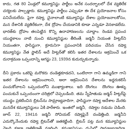
కాదు, గత 80 ఏండ్లలో కమ్యూనిస్టు పార్టీలు అనేక సందర్భాలలో దేశ వ్యతిరేక
చర్యలకు పాల్పడ్డారు. కమ్యూనిస్టు పార్టీలు ఎప్పుడూ ఈ దేశ ప్రయోజనాల కోసం
పనిచేయలేదు. పైగా రష్యా, చైనాలాంటి కమ్యూనిస్టు దేశాల ప్రయోజనాలకోసం,
మన దేశానికి వ్యతిరేకంగా, దేశ ద్రోహం చేయడానికి కూడా ఎన్నడూ వెనకాడలేదు.
భారత్‌కు ద్రోహం తలపెట్టిన కొన్ని ఉదాహారణలను చూద్దాం. రెండవ ప్రపంచ
యుద్ధకాలం నాటి నుంచి కమ్యూనిస్టుల తీరింతే. జర్మనీ నియంత హిట్లర్‌ని
నియంతగా, ఫాసిస్టుగా, క్రూరునిగా ప్రపంచానికి పరిచయం చేసిన రష్యా
కమ్యూనిస్టు నేత స్టాలిన్ అదే హిట్లర్‌తో కలిసి ఇతర దేశాలను ఆక్రమించే ఒక
దురాక్రమణ ఒప్పందాన్ని ఆగస్టు 23, 1939న కుదుర్చుకున్నాడు.
దీని ప్రకారం ఒకరిపై మరొకరు దండెత్తకూడదని, ఒంటిరాగా గాని ఉమ్మడిగా గాని
ఇతర దేశాలను ఆక్రమించాలని, అలా ఆక్రమించిన దేశాలను ఇద్దరుకలిసే
పంచుకోవాలని ఒప్పందంలోని ముఖ్యాంశాలు. ఇది దొంగలు దొంగలు ఊళ్ళు
పంచుకునే ఒప్పందంంగా చరిత్రలో చెప్పబడింది. తమ స్నేహితుడు జర్మన్ హిట్లర్‌పై
యుద్ధం ప్రకటించిన బ్రిటన్‌ను సామ్రాజ్యవాదిగా, ఫాసిస్టుగా రష్యా ఆదేశాల మేరకు
మనదేశ కమ్యూనిస్టులు ఏకి పారేశారు. ఇంతలో జర్మనీ, రష్యాల నడుమ చెడింది.
జూన్ 22, 1941న జర్మనీ సోవియట్ రష్యాపైనే దండెత్తింది. జర్మనీని
ఎదుర్కొనేందుకు రష్యా బ్రిటన్‌తో జతకట్టింది. బ్రిటన్ పట్ల మన కమ్యూనిస్టుల
వైఖరి కూడా రాత్రికిరాత్రే మారింది. కమ్యూనిస్టుల దృష్టిలో సామ్రాజ్యవాదిగా,