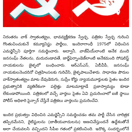
నిరంతరం వాక్ స్వాతంత్య్రం, భావవ్యక్తీకరణ స్వేచ్ఛ, పత్రికల స్వేచ్ఛ గురించి
గొంతుచించుకునే కమ్యూనిస్టు పార్టీలు, ఇందిరాగాంధీ 1975లో విధించిన
ఎమర్జెన్సీని పూర్తిగా సమర్థించారు. అద్వానీ, వాజ్‌పేయ్‌లాంటి అనేక మంది
జనసంఘ్ నేతలను, మదుదండావతే, జార్జ్‌ఫెర్నాండెజ్‌లాంటి అనేకమంది సోషలిస్ట్
నాయకులను జైళ్ళలో బంధించారు. ఆర్‌ఎస్‌ఎస్, ఏబీవీపీ, జనసంఘ్
నాయకులనెందరినో చిత్రహింసలకు గురిచేసి, జైళ్ళపాలుచేశారు. సాధారణ పౌరుల
వాక్‌స్వాతంత్య్రం మాట దేవుడెరుగు, సుప్రీం కోర్టు న్యాయమూర్తులకు సైతం ఇందిర
ప్రభుత్వానికి వ్యతిరేకంగా పల్లెత్తు మాటమాట్లాడే ప్రజాస్వామ్యం కూడా
లేకుండాపోయింది. పత్రికలలో వచ్చే వార్తలు సైతం ఏవి ప్రచురించాలో ఐజీ స్థాయి
పోలీస్ అధికారి సైన్సార్ చేస్తేనే పత్రికలు వార్తలను ప్రచురించేవి.
ఇందిర ప్రభుత్వం విధించిన ఎమర్జెన్సీని సమర్థించడం తమ పార్టీ చేసిన చారిత్రక
తప్పిదమేనని, రైటిస్టులను (జాతీయవాదులను) అణచివేస్తుందనే ఉద్దేశంతోనే
అలా చేయవలసి వచ్చిందని సీపీఐ గతంలో ప్రకటించింది. ఇదొక్క సందర్భంలోనే