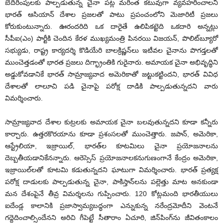
బెదిరింపులకు పాల్పడుతున్న చైనా పట్ల మరింత కటువుగా వ్యవహరించాలని
భారత్ ఆసియాన్ దేశాల ప్రజలతో పాటు ప్రపంచంలోని మెజారిటీ ప్రజలు
కోరుకుంటున్నారు. ఊరందరిది ఒక దారైతే ఉలిపికట్టెది ఒకదారి అన్నట్లు
సీపీఐ(ఎం) పార్టీకి చెందిన కేరళ ముఖ్యమంత్రి పినరయి విజయన్, పొలిట్‌బ్యూరో
సభ్యుడు, రాష్ట్ర కార్యదర్శి కొడియేరి బాలక్రిష్ణన్‌లు ఇటీవల చైనాను పొగడ్తలతో
ముంచెత్తడంతో భారత ప్రజలు దిగ్భ్రాంతికి గురైనారు. అమాయక చైనా అభివృద్ధిని
అడ్డుకోవడానికే భారత్ సామ్రాజ్యవాద అమెరికాతో జట్టుకట్టిందని, భారత్ వివిధ
దేశాలతో లాలూచి పడి చైనాపై పరోక్ష దాడికి పాల్పడుతున్నదని వారు
విమర్శించారు.
సామ్రాజ్యవాద దేశాల కుట్రలకు అమాయక చైనా బలవుతున్నదని కూడా కన్నీరు
కార్చారు. ఉత్తరకొరయాను కూడా ప్రశంసలతో ముంచెత్తారు. జపాన్, అమెరికా,
ఆస్ట్రేలియా, ఇజ్రాయిల్, భారత్‌ల కూటమిలు చైనా ప్రయోజనాలను
దెబ్బతీయడానికేనన్నారు. ఆరెస్సెస్ ప్రయోజనాలకనుగుణంగానే కేంద్రం అమెరికా,
ఇజ్రాయిల్‌లతో కూటమి కడుతున్నదని ఘాటుగా విమర్శించారు. భారత్ ప్రత్యక్ష
పరోక్ష దాడులకు పాల్పడుతున్న చైనా, పాకిస్తాన్‌లను పల్లెత్తు మాట అనకుండా
మన దేశంపైనే తీవ్ర విమర్శలను గుప్పించారు. 120 కోట్లమంది భారతీయులు
ఐదేండ్ల కాలానికి ప్రజాస్వామ్యబద్ధంగా ఎన్నుకున్న నరేంద్రమోదీని వెంటనే
గద్దెదించాల్సిందేనని అరిచి గీపెట్టే సీతారాం ఏచూరి, జిన్‌పింగ్‌ను జీవితంకాలం