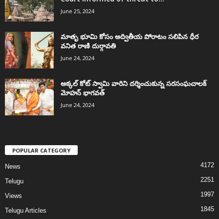
June 25, 2024
మాతృ భూమి కోసం అద్వితీయ పోరాటం సలిపిన ధీర
వనిత రాణి దుర్గావతి
June 24, 2024
అక్కల్‌ కోట్‌ స్వామి వారిని దర్శించుకున్న సరసంఘచాలక్
మోహన్ భాగవత్
June 24, 2024
POPULAR CATEGORY
4172
News
2251
Telugu
1997
Views
1845
Telugu Articles