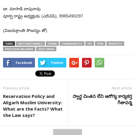
డా. మాసాడి బాపురావు
పూర్వ రాష్ట్ర అధ్యక్షుడు (ఎబివిపి), 9985490297
(విజయక్రాంతి సౌజన్యం తో)
TAGS
ANTI-NATIONALS
CHINA
COMMUNISTS
CPI
CPM
MAOISTS
POLITICAL KILLINGS
QUIT INDIA
Facebook
Twitter
Previous article
Next article
Reservation Policy and
స్వార్ధ చింతన లేని ఆరోగ్య కార్యకర్త
Aligarh Muslim University:
గీతావర్మ
What are the Facts? What
the Law says?