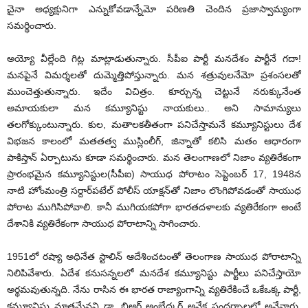
చైనా అధ్యక్షునిగా ఎన్నుకోవడాన్నేమో పరిణతి చెందిన ప్రజాస్వామ్యంగా
సమర్థించారు.
అయ్యో వీల్లేంది గిట్ల మాట్లాడుతున్నారు. సీపీఐ పార్టీ మనదేశం పార్టీనే గదా!
మనపైనే విమర్శలతో దుమ్మెత్తిపోస్తున్నారు. మన శత్రువులనేమో ప్రశంసలతో
ముంచెత్తుతున్నారు. ఇదేం విచిత్రం. కూర్చున్న చెట్టునే నరుక్కునేంత
అమాయకులా మన కమ్యూనిస్టు నాయకులు.. అని సామాన్యులు
తలగోక్కుంటున్నారు. కుల, మతాలకతీతంగా పనిచేస్తామనే కమ్యూనిస్టులు దేశ
విభజన కాలంలో మతతత్వ ముస్లింలీగ్, జిన్నాతో కలిసి మతం ఆధారంగా
పాకిస్తాన్ ఏర్పాటును కూడా సమర్థించారు. మన తెలంగాణలో నిజాం వ్యతిరేకంగా
ప్రారంభమైన కమ్యూనిస్టుల(సీపీఐ) సాయుధ పోరాటం సెప్టెంబర్ 17, 1948న
నాటి హోంమంత్రి సర్దార్‌పటేల్ పోలీస్ యాక్షన్‌తో నిజాం లొంగిపోవడంతో సాయుధ
పోరాట ముగిసిపోవాలి. కానీ ముగియకపోగా భారతదళాలకు వ్యతిరేకంగా అంటే
దేశానికి వ్యతిరేకంగా సాయుధ పోరాటాన్ని సాగించారు.
1951లో రష్యా అధినేత స్టాలిన్ ఆదేశించటంతో తెలంగాణ సాయుధ పోరాటాన్ని
నిలిపివేశారు. ఏదేశ కనుసన్నలలో మనదేశ కమ్యూనిస్టు పార్టీలు పనిచేస్తాయో
అర్థమవుతున్నది. నేను రాసిన ఈ భారత రాజ్యాంగాన్ని వ్యతిరేకించే ఒకేఒక్క పార్టీ,
కమ్యూనిస్టు మాత్రమేనని డా. బిఆర్ అంబేద్కర్ అనేక సందర్భాలలో అనేవారు.