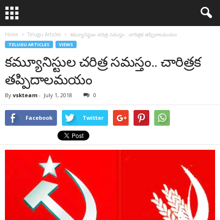
Home
Telugu Articles
కమ్యూనిస్టుల చరిత్ర సమస్తం.. చారిత్రక తప్పిదాలమయం
TELUGU ARTICLES
VIEWS
కమ్యూనిస్టుల చరిత్ర సమస్తం.. చారిత్రక
తప్పిదాలమయం
By
vskteam
-
July 1, 2018
0
Facebook
Twitter