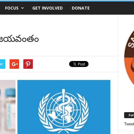
FOCUS
GET INVOLVED
DONATE
 విజ‌య‌వంతం
er
Fol
Twee