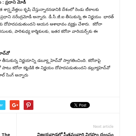
 : ప్ర‌దాని మోడీ
ాస్ర్త‌వేత్త‌లు కృషి చేస్తున్నార‌న‌డానికి దేశంలో రెండు టీకాల‌కు
ప్ర‌ధాని న‌రేంద్ర‌మోడీ అన్నారు. డీ.సీ.జీ.ఐ తీసుకున్న ఈ నిర్ణ‌యం భార‌త్
కు దోహ‌ద‌ప‌డుతుంద‌ని ఆయ‌న ఆశాభావం వ్య‌క్తం చేశారు. క‌రోనా
లీసుల‌కు, పారి‌శుధ్య కార్మికుల‌కు, ఇత‌ర క‌రోనా వారియ‌ర్స్‌కు ఈ
హెచ్‌వో
సుకున్న నిర్ణ‌యాన్ని డ‌బ్య్లూహెచ్‌వో స్వాగ‌తించింది. క‌రోనాపై
ాటు క‌రోనా క‌ట్ట‌డికి ఈ నిర్ణ‌యం దోహ‌ద‌పడుతుంద‌ని డ‌బ్ల్యూహెచ్‌వో
పాల్ సింగ్ అన్నారు
er
Next article
: The
విజ‌య‌వాడ‌లో సీతమ్మవారి విగ్రహం ధ్వంసం