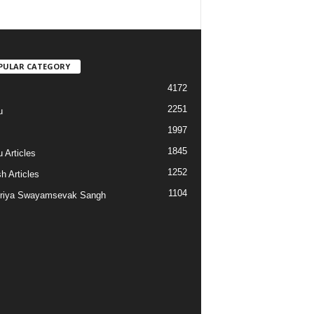
PULAR CATEGORY
4172
2251
u
1997
s
1845
 Articles
1252
h Articles
1104
riya Swayamsevak Sangh