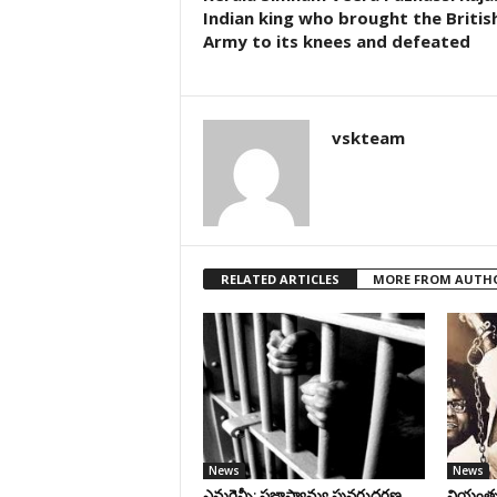
Indian king who brought the Britis
Army to its knees and defeated
vskteam
RELATED ARTICLES
MORE FROM AUTH
News
News
ఎమర్జెన్సీ: ప్రజాస్వామ్య పునరుద్ధరణ
నియంతృత్