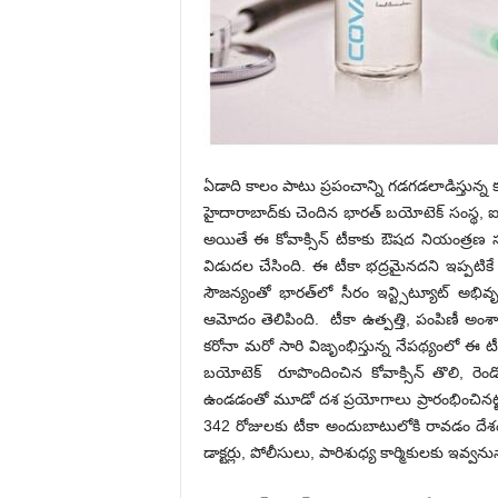
ఏడాది కాలం పాటు ప్ర‌పంచాన్ని గ‌డ‌గ‌డ‌లాడిస్తున్న క
హైదారాబాద్‌కు చెందిన భార‌త్ బయోటెక్ సంస్థ, ఐస
అయితే ఈ కోవాక్సిన్ టీకాకు ఔష‌ద నియంత్ర‌ణ సం
విడుద‌ల చేసింది. ఈ టీకా భ‌ద్ర‌మైన‌ద‌ని ఇప్ప‌టికే న
సౌజ‌న్యంతో భార‌త్‌లో సీరం ఇన్ట్సిట్యూట్ అభివృద
ఆమోదం తెలిపింది. టీకా ఉత్ప‌త్తి, పంపిణీ అంశాల‌పై
క‌రోనా మ‌రో సారి విజృంభిస్తున్న నేప‌థ్యంలో ఈ 
బ‌యోటెక్ రూపొందించిన కోవాక్సిన్ తొలి, రెండో
ఉండ‌డంతో మూడో ద‌శ ప్ర‌యోగాలు ప్రారంభించిన‌ట్టు 
342 రోజుల‌కు టీకా అందుబాటులోకి రావ‌డం దేశం
డాక్ట‌ర్లు, పోలీసులు, పారిశుధ్య కార్మికుల‌కు ఇవ్వ‌ను