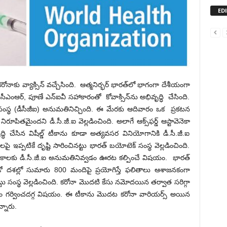
ED
‌రోనాకు వ్యాక్సిన్ వ‌చ్చేసింది. ఆత్మ‌నిర్భ‌ర్ భార‌త్‌లో భాగంగా దేశీయంగా
ీఎంఆర్‌, పూణే ఎన్ఐవీ స‌హాకారంతో కోవాక్సిన్‌ను అభివృద్ధి చేసింది.
స్థ (డీసీజీఐ) అనుమ‌తినిచ్చింది. ఈ మేర‌కు ఆదివారం ఒక ప్ర‌క‌ట‌న
ిరూపిత‌మైంద‌ని డీ.సీ.జీ.ఐ వెల్ల‌డించింది. అలాగే ఆక్స్‌ఫ‌ర్డ్ ఆస్టావెనెకా
్ధి చేసిన విషీల్డ్ టీకాను కూడా అత్య‌వ‌స‌ర వినియోగానికి డీ.సీ.జీ.ఐ
 ఇప్ప‌టికే దృష్టి సారించిన‌ట్టు భార‌త్ బ‌యోటెక్ సంస్థ వెల్ల‌డించింది.
టీకాల‌కు డీ.సీ.జీ.ఐ అనుమ‌తినివ్వ‌డం ఊర‌ట క‌ల్పించే విష‌యం. భార‌త్
 ద‌శ‌ల్లో సుమారు 800 మందిపై ప్ర‌యోగిస్తే ఫ‌లితాలు ఆశాజ‌న‌కంగా
సంస్థ‌ వెల్ల‌డించింది. క‌రోనా మొద‌టి కేసు న‌మోద‌యిన త‌ర్వాత స‌రిగ్గా
 గ‌ర్వించ‌ద‌గ్గ విష‌యం. ఈ టీకాను మొద‌ట క‌రోనా వారియ‌ర్స్ అయిన
న్నారు.