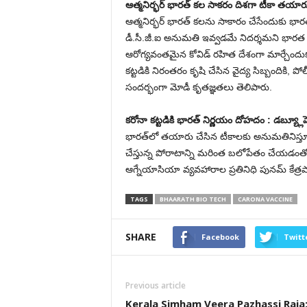
ఆత్మ‌నిర్భ‌ర్ భార‌త్ క‌ల సాకరం దిశ‌గా టీకా త‌యారు
ఆత్మనిర్భ‌ర్ భార‌త్ క‌ల‌ను సాకారం చేసేందుకు భార‌త శ
డీ.సీ.జీ.ఐ అనుమ‌తి ఇవ్వ‌డ‌మే నిద‌ర్శ‌మ‌ని భార‌త 
ఆరోగ్య‌వంత‌మైన కోవిడ్ ర‌హిత దేశంగా మార్చేందు
క‌ట్ట‌డికి నిరంత‌రం కృషి చేసిన వైద్య సిబ్బందికి, పో
సంద‌ర్భంగా మోడీ కృత‌జ్ఞ‌తలు తెలిపారు.
క‌రోనా క‌ట్ట‌డికి భార‌త్ నిర్ణ‌యం దోహ‌దం : డ‌బ్య్లూ
భార‌త్‌లో త‌యారు చేసిన టీకాల‌కు అనుమ‌తినిస్తూ తీ
చేస్తున్న పోరాటాన్ని మ‌రింత బ‌లోపేతం చేయ‌డంతో ప
ఆగ్నేయాసియా వ్య‌వ‌హారాల ప్ర‌తినిధి పున‌మ్ కేత్ర‌
TAGS
BHAARATH BIO TECH
CARONA VACCINE
SHARE
Facebook
Twitt
Previous article
Kerala Simham Veera Pazhassi Raja