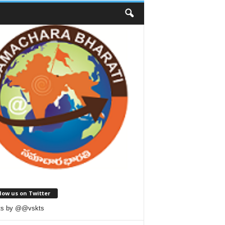
low us on Twitter
ts by @@vskts