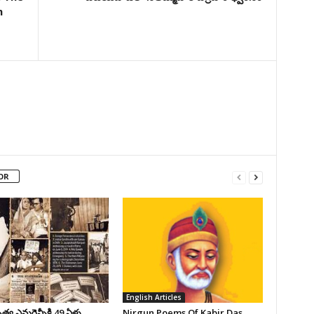
h
OR
English Articles
వ ఎమర్జెన్సీకి 49 ఏళ్లు
Nirgun Poems Of Kabir Das…