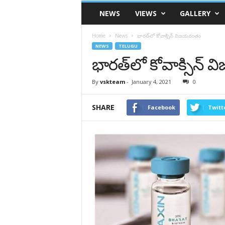
VSK
NEWS
VIEWS
GALLERY
Telangana
Home
News
భార‌త్‌లో కోవాక్సిన్ విజ‌య‌వంతం
NEWS
TELUGU
భార‌త్‌లో కోవాక్సిన్
By
vskteam
-
January 4, 2021
0
SHARE
Facebook
Twitt