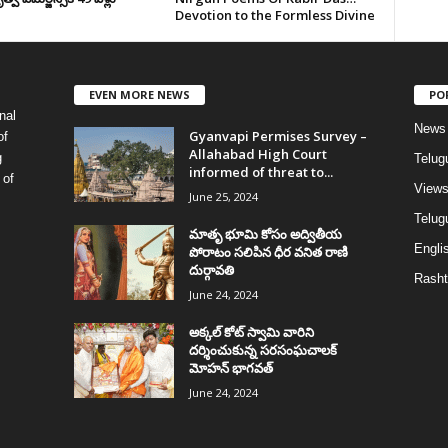
Devotion to the Formless Divine
EVEN MORE NEWS
PO
nal
News
Gyanvapi Permises Survey –
of
Allahabad High Court
g
Telug
informed of threat to...
 of
View
June 25, 2024
Telugu
మాతృ భూమి కోసం అద్వితీయ
Englis
పోరాటం సలిపిన ధీర వనిత రాణి
దుర్గావతి
Rasht
June 24, 2024
అక్కల్‌ కోట్‌ స్వామి వారిని
దర్శించుకున్న సరసంఘచాలక్
మోహన్ భాగవత్
June 24, 2024