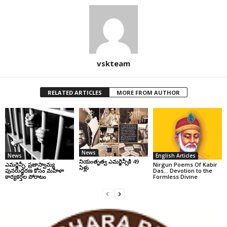
vskteam
RELATED ARTICLES
MORE FROM AUTHOR
News
News
English Articles
నియంతృత్వ ఎమర్జెన్సీకి 49
ఎమర్జెన్సీ: ప్రజాస్వామ్య
Nirgun Poems Of Kabir
ఏళ్లు
పునరుద్ధరణ కోసం మహిళా
Das… Devotion to the
కార్యకర్తల పోరాటం
Formless Divine