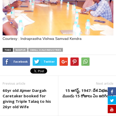
Courtesy : Indraprastha Vishwa Samvad Kendra
TAGS
NAGPUR
SMALL SCALE INDUSTRIES
Facebook
Twitter
Previous article
Next article
60yr old Ajmer Dargah
15 ఆగస్ట్, 1947: దేశ విభజనకు
Caretaker booked for
ముందు 15 రోజులు ఏం జరిగింది?
giving Triple Talaq to his
26yr old Wife