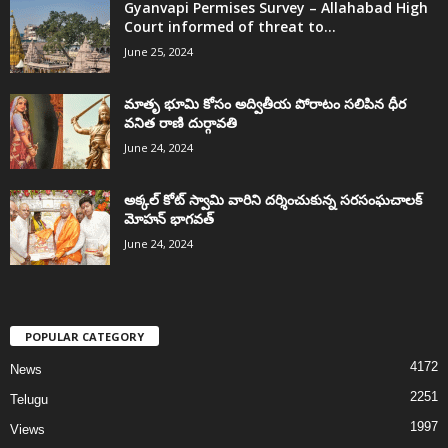
Gyanvapi Permises Survey – Allahabad High
Court informed of threat to...
June 25, 2024
మాతృ భూమి కోసం అద్వితీయ పోరాటం సలిపిన ధీర
వనిత రాణి దుర్గావతి
June 24, 2024
అక్కల్‌ కోట్‌ స్వామి వారిని దర్శించుకున్న సరసంఘచాలక్
మోహన్ భాగవత్
June 24, 2024
POPULAR CATEGORY
4172
News
2251
Telugu
1997
Views