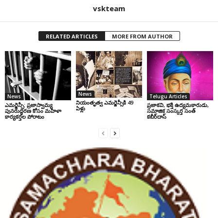
vskteam
RELATED ARTICLES
MORE FROM AUTHOR
News
News
Telugu Articles
నియంతృత్వ ఎమర్జెన్సీకి 49
ఎమర్జెన్సీ: ప్రజాస్వామ్య
ప్రజాకవి, భక్తి ఉద్యమకారుడు,
ఏళ్లు
పునరుద్ధరణ కోసం మహిళా
సమాజిక సంస్కర్త సంత్‌
కార్యకర్తల పోరాటం
కబీర్‌దాస్‌