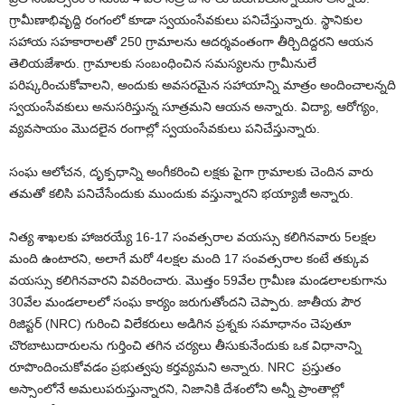
గ్రామీణాభివృద్ది రంగంలో కూడా స్వయంసేవకులు పనిచేస్తున్నారు. స్థానికుల
సహాయ సహకారాలతో 250 గ్రామాలను ఆదర్శవంతంగా తీర్చిదిద్దరని ఆయన
తెలియజేశారు. గ్రామాలకు సంబంధించిన సమస్యలను గ్రామీనులే
పరిష్కరించుకోవాలని, అందుకు అవసరమైన సహాయాన్ని మాత్రం అందించాలన్నది
స్వయంసేవకులు అనుసరిస్తున్న సూత్రమని ఆయన అన్నారు. విద్యా, ఆరోగ్యం,
వ్యవసాయం మొదలైన రంగాల్లో స్వయంసేవకులు పనిచేస్తున్నారు.
సంఘ ఆలోచన, దృక్పధాన్ని అంగీకరించి లక్షకు పైగా గ్రామాలకు చెందిన వారు
తమతో కలిసి పనిచేసేందుకు ముందుకు వస్తున్నారని భయ్యాజీ అన్నారు.
నిత్య శాఖలకు హాజరయ్యే 16-17 సంవత్సరాల వయస్సు కలిగినవారు 5లక్షల
మంది ఉంటారని, అలాగే మరో 4లక్షల మంది 17 సంవత్సరాల కంటే తక్కువ
వయస్సు కలిగినవారని వివరించారు. మొత్తం 59వేల గ్రామీణ మండలాలకుగాను
30వేల మండలాలలో సంఘ కార్యం జరుగుతోందని చెప్పారు. జాతీయ పౌర
రిజిస్టర్ (NRC) గురించి విలేకరులు అడిగిన ప్రశ్నకు సమాధానం చెపుతూ
చొరబాటుదారులను గుర్తించి తగిన చర్యలు తీసుకునేందుకు ఒక విధానాన్ని
రూపొందించుకోవడం ప్రభుత్వపు కర్తవ్యమని అన్నారు. NRC ప్రస్తుతం
అస్సాంలోనే అమలుపరుస్తున్నారని, నిజానికి దేశంలోని అన్నీ ప్రాంతాల్లో