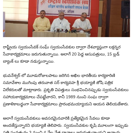
రాష్ట్రీయ స్వయంసేవక్ సంఘ్ స్వయంసేవకుల ద్వారా దేశవ్యాప్తంగా లక్షన్నర
సేవాకార్యక్రమాలు జరుగుతున్నాయి. అలాగే 20 పెద్ద ఆసుపత్రులు, 15 బ్లడ్
బ్యాంక్ లు కూడా నడుస్తున్నాయి.
భువనేశ్వర్ లో మూడురోజులపాటు జరిగిన అఖిల భారతీయ కార్యకారిణి
సమావేశాల ముగింపు తరువాత సర్ కార్యవహ శ్రీ భయ్యాజీ జోషి పత్రిక
విలేకరులతో మాట్లాడారు. ప్రకృతి విపత్తులు సంభవించినప్పుడు స్వయంసేవకులు
సహాయకార్యక్రమాలు చేపట్టేవారని, కానీ 1989 నుంచి సంఘ ద్వారా
ప్రణాళికాబద్ధంగా సేవాకార్యక్రమాలు ప్రారంభమయ్యాయని ఆయన తెలియజేశారు.
అలాగే స్వయంసేవకులు అవసరమైనవారికి ప్రత్యేకమైన సేవలు కూడా
అందజేస్తున్నారని భయ్యాజీ తెలిపారు. స్వయంసేవకుల కృషి మూలంగా ఇప్పుడు
ప్రతి సంవత్సరం 3 నుంచి 4 వేల నేత్ర దానాలు జరుగుతున్నాయని అన్నారు.