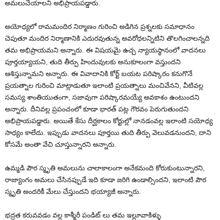
అమలుచేయాలని అభిప్రాయపడ్డారు.
అయోధ్యలో రామమందిర నిర్మాణం గురించి అడిగిన ప్రశ్నలకు సమాధానం
చెపుతూ మందిర నిర్మాణానికి ఎదురవుతున్న అవరోధలన్నిటిని తొలగించాలన్నది
తమ అభిప్రాయమని అన్నారు. ఈ విషయమై ఉచ్చ న్యాయస్థానంలో వాదనలు
పూర్తయ్యాయని, తుది తీర్పు హిందువులకు అనుకూలంగా వస్తుందని
ఆశిస్తున్నామని అన్నారు. ఈ వివాదానికి కోర్ట్ బయట పరిష్కారం కనుగొనే
ప్రయత్నాల గురించి మాట్లాడుతూ ఇలాంటి ప్రయత్నాలు మంచివేనని, వీటివల్ల
సమస్య శాంతియుతంగా, సజావుగా పరిష్కారమయ్యే అవకాశం ఉంటుందని
అన్నారు. దీనివల్ల ప్రపంచంలో కూడా భారత్ పట్ల గౌరవం పెరుగుతుందని
అభిప్రాయపడ్డారు. అయితే కేసు దీర్ఘకాలం కోర్టుల్లో నానడంవల్ల ఇలాంటి సయోధ్య
సాధ్యం కాలేదు. ఇప్పుడు వాదనలు పూర్తయి తుది తీర్పు వెలువడనుందని, దాని
కోసమే అంతా వేచి చూస్తున్నారని అన్నారు.
ఉమ్మడి పౌర స్మృతి అమలును చాలాకాలంగా అనేకమంది కోరుకుంటున్నారని,
రాజ్యాంగం అమలు చేసినప్పుడే ఇది కూడా జరిగి ఉండాల్సిందని, ఇలాంటి పౌర
స్మృతి అందరికీ మేలు చేస్తుందని భయ్యాజీ అన్నారు.
భద్రత కరువవడం వల్ల కాశ్మీరీ పండిట్ లు తమ ఇల్లూవాకిళ్ళు