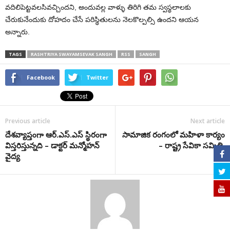
వదిలిపెట్టవలసివచ్చిందని, అందువల్ల వాళ్ళు తిరిగి తమ స్వస్థలాలకు
చేరుకునేందుకు దోహదం చేసే పరిస్థితులను నెలకొల్పల్సి ఉందని ఆయన
అన్నారు.
TAGS
RASHTRIYA SWAYAMSEVAK SANGH
RSS
SANGH
Facebook
Twitter
Previous article
Next article
దేశవ్యాప్తంగా ఆర్‌.ఎస్‌.ఎస్ స్థిరంగా
సామాజిక రంగంలో మహిళా కార్యం
విస్తరిస్తున్నది – డాక్టర్ మన్మోహన్
– రాష్ట్ర సేవికా సమితి
వైద్య