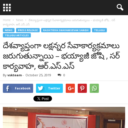
Home
News
దేశవ్యాప్తంగా లక్షన్నర సేవాకార్యక్రమాలు జరుగుతున్నాయి – భయ్యాజీ జోషి , సర్
కార్యవాహ, ఆర్.ఎస్.ఎస్
NEWS
PRESS RELEASE
RASHTRIYA SWAYAMSEVAK SANGH
TELUGU
TELUGU ARTICLES
దేశవ్యాప్తంగా లక్షన్నర సేవాకార్యక్రమాలు
జరుగుతున్నాయి – భయ్యాజీ జోషి , సర్
కార్యవాహ, ఆర్.ఎస్.ఎస్
By
vskteam
-
October 25, 2019
0
Facebook
Twitter