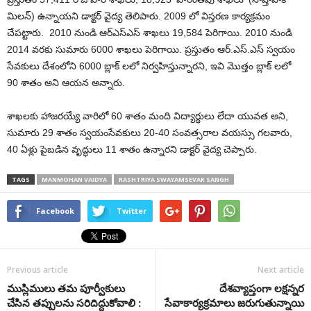
మిలన్) ఉన్నాయని డాక్టర్ వైద్య తెలిపారు. 2009 లో విస్తరణ కార్యక్రమం
చేపట్టారు. 2010 నుండి ఆర్ఎస్ఎస్ శాఖలు 19,584 పెరిగాయి. 2010 నుండి
2014 వరకు సుమారు 6000 శాఖలు పెరిగాయి. ప్రస్తుతం ఆర్‌.ఎస్‌.ఎస్ స్వయం
సేవకులు దేశంలోని 6000 బ్లాక్ లలో నిర్వహిస్తున్నారని, ఇవి మొత్తం బ్లాక్ లలో
90 శాతం అని ఆయన అన్నారు.
శాఖలకు హాజరయ్యే వారిలో 60 శాతం మంది విద్యార్థులు లేదా యువత అని,
సుమారు 29 శాతం స్వయంసేవకులు 20-40 సంవత్సరాల వయస్సు గలవారు,
40 ఏళ్లు పైబడిన వృద్ధులు 11 శాతం ఉన్నారని డాక్టర్ వైద్య చెప్పారు.
TAGS
MANMOHAN VAIDYA
RASHTRIYA SWAYAMSEVAK SANGH
Facebook
Twitter
Previous article
Next article
ముస్లిములు తమ పూర్వీకులు
దేశవ్యాప్తంగా లక్షన్నర
చేసిన తప్పులను సరిదిద్దుకోవాలి :
సేవాకార్యక్రమాలు జరుగుతున్నాయి