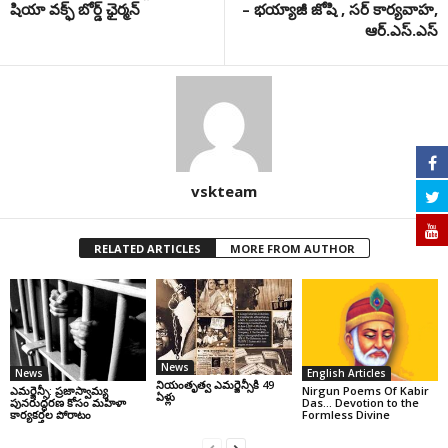
షియా వక్ఫ్ బోర్డ్ ఛైర్మన్
– భయ్యాజీ జోషి , సర్ కార్యవాహ,
ఆర్.ఎస్.ఎస్
vskteam
RELATED ARTICLES
MORE FROM AUTHOR
News
News
English Articles
నియంతృత్వ ఎమర్జెన్సీకి 49
ఎమర్జెన్సీ: ప్రజాస్వామ్య
Nirgun Poems Of Kabir
ఏళ్లు
పునరుద్ధరణ కోసం మహిళా
Das… Devotion to the
కార్యకర్తల పోరాటం
Formless Divine