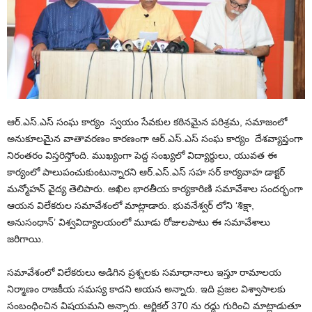
ఆర్‌.ఎస్‌.ఎస్ సంఘ కార్యం స్వయం సేవకుల కఠినమైన పరిశ్రమ, సమాజంలో
అనుకూలమైన వాతావరణం కారణంగా ఆర్‌.ఎస్‌.ఎస్ సంఘ కార్యం దేశవ్యాప్తంగా
నిరంతరం విస్తరిస్తోంది. ముఖ్యంగా పెద్ద సంఖ్యలో విద్యార్థులు, యువత ఈ
కార్యంలో పాలుపంచుకుంటున్నారని ఆర్‌.ఎస్‌.ఎస్ సహ సర్ కార్యవాహ డాక్టర్
మన్మోహన్ వైద్య తెలిపారు. అఖిల భారతీయ కార్యకారిణి సమావేశాల సందర్భంగా
ఆయన విలేకరుల సమావేశంలో మాట్లాడారు. భువనేశ్వర్ లోని ‘శిక్షా,
అనుసంధాన్’ విశ్వవిద్యాలయంలో మూడు రోజులపాటు ఈ సమావేశాలు
జరిగాయి.
సమావేశంలో విలేకరులు అడిగిన ప్రశ్నలకు సమాధానాలు ఇస్తూ రామాలయ
నిర్మాణం రాజకీయ సమస్య కాదని ఆయన అన్నారు. ఇది ప్రజల విశ్వాసాలకు
సంబంధించిన విషయమని అన్నారు. ఆర్టికల్ 370 ను రద్దు గురించి మాట్లాడుతూ