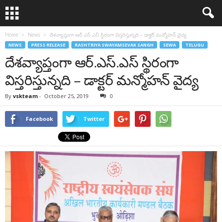
Home
News
దేశవ్యాప్తంగా ఆర్‌.ఎస్‌.ఎస్ స్థిరంగా విస్తరిస్తున్నది – డాక్టర్ మన్మోహన్ వైద్య
NEWS
PRESS RELEASE
RASHTRIYA SWAYAMSEVAK SANGH
SEWA
TELUGU
దేశవ్యాప్తంగా ఆర్‌.ఎస్‌.ఎస్ స్థిరంగా
విస్తరిస్తున్నది – డాక్టర్ మన్మోహన్ వైద్య
By
vskteam
-
October 25, 2019
0
Facebook
Twitter