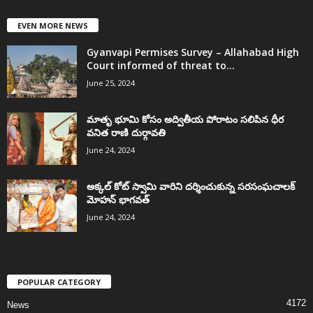
EVEN MORE NEWS
Gyanvapi Permises Survey – Allahabad High
Court informed of threat to...
June 25, 2024
మాతృ భూమి కోసం అద్వితీయ పోరాటం సలిపిన ధీర
వనిత రాణి దుర్గావతి
June 24, 2024
అక్కల్‌ కోట్‌ స్వామి వారిని దర్శించుకున్న సరసంఘచాలక్
మోహన్ భాగవత్
June 24, 2024
POPULAR CATEGORY
4172
News