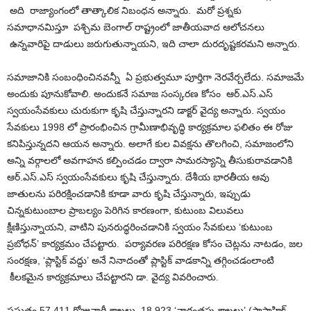
అది రాజ్యాంగంలో తాత్కాలిక నిబంధన అన్నారు. మరో ప్రశ్నకు
సమాధానమిస్తూ పశ్చిమ బెంగాల్ రాష్ట్రంలో జాతీయవాద ఆలోచనలు
ఉన్నవారిపై దాడులు జరుగుతున్నాయని, ఇది చాలా దురదృష్టకరమని అన్నారు.
సమాజానికి సంబంధించినవన్నీ ఏ ప్రభుత్వమూ పూర్తిగా నెరవేర్చలేదు. సమాజమే
అందుకు పూనుకోవాలి. అందుకనే సమాజ సంస్కరణ కోసం ఆర్‌.ఎస్‌.ఎస్
స్వయంసేవకులు చురుకుగా కృషి చేస్తున్నారని డాక్టర్ వైద్య అన్నారు. స్వయం
సేవకులు 1998 లో ప్రారంభించిన గ్రామీణాభివృద్ధి కార్యక్రమాల ఫలితం ఈ రోజు
కనిపిస్తున్నదని ఆయన అన్నారు. అలాగే కుల వివక్షను తొలగించి, సమాజంలోని
అన్ని వర్గాలలో అవగాహన కల్పించడం ద్వారా సామరస్యాన్ని తీసుకురావడానికి
ఆర్‌.ఎస్‌.ఎస్ స్వయంసేవకులు కృషి చేస్తున్నారు. దేశీయ భారతీయ ఆవు
జాతులను పరిరక్షించడానికి కూడా వారు కృషి చేస్తున్నారు, ఇప్పుడు
చిన్నకుటుంబాల ప్రాబల్యం పెరిగిన కారణంగా, కుటుంబ విలువలు
క్షీణిస్తున్నాయని, వాటిని పునరుద్ధరించడానికి స్వయం సేవకులు ‘కుటుంబ
ప్రబోధన్’ కార్యక్రమం చేపట్టారు. పర్యావరణ పరిరక్షణ కోసం చెట్లను నాటడం, జల
సంరక్షణ, ‘ప్లాస్టిక్ వద్దు’ అనే నినాదంతో ప్లాస్టిక్ వాడకాన్ని తగ్గించడంలాంటి
కీలకమైన కార్యక్రమాలు చేపట్టారని డా. వైద్య వివరించారు.
ప్రస్తుతం 57,411 రోజువారీ శాఖలు, 18,923 ‘వారంతపు శాఖలు’ (సాప్తాహిక్