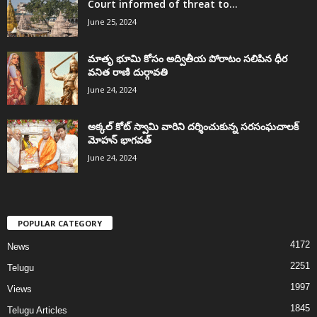
Court informed of threat to...
June 25, 2024
మాతృ భూమి కోసం అద్వితీయ పోరాటం సలిపిన ధీర
వనిత రాణి దుర్గావతి
June 24, 2024
అక్కల్‌ కోట్‌ స్వామి వారిని దర్శించుకున్న సరసంఘచాలక్
మోహన్ భాగవత్
June 24, 2024
POPULAR CATEGORY
4172
News
2251
Telugu
1997
Views
1845
Telugu Articles