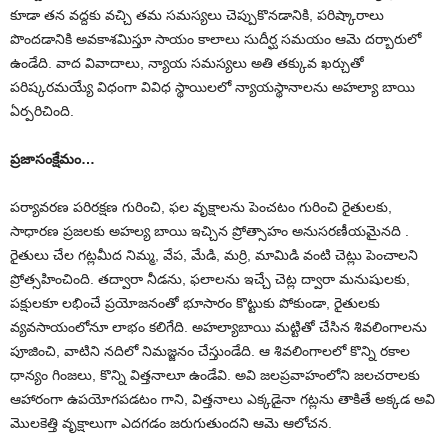
కూడా తన వద్దకు వచ్చి తమ సమస్యలు చెప్పుకొనడానికి, పరిష్కారాలు
పొందడానికి అవకాశమిస్తూ సాయం కాలాలు సుదీర్ఘ సమయం ఆమె దర్బారులో
ఉండేది. వాద వివాదాలు, న్యాయ సమస్యలు అతి తక్కువ ఖర్చుతో
పరిష్కరమయ్యే విధంగా వివిధ స్థాయిలలో న్యాయస్థానాలను అహల్యా బాయి
ఏర్పరిచింది.
ప్రజాసంక్షేమం…
పర్యావరణ పరిరక్షణ గురించి, ఫల వృక్షాలను పెంచటం గురించి రైతులకు,
సాధారణ ప్రజలకు అహల్య బాయి ఇచ్చిన ప్రోత్సాహం అనుసరణీయమైనది .
రైతులు చేల గట్లమీద నిమ్మ, వేప, మేడి, మర్రి, మామిడి వంటి చెట్లు పెంచాలని
ప్రోత్సహించింది. తద్వారా నీడను, ఫలాలను ఇచ్చే చెట్ల ద్వారా మనుషులకు,
పక్షులకూ లభించే ప్రయోజనంతో భూసారం కొట్టుకు పోకుండా, రైతులకు
వ్యవసాయంలోనూ లాభం కలిగేది. అహల్యాబాయి మట్టితో చేసిన శివలింగాలను
పూజించి, వాటిని నదిలో నిమజ్జనం చేస్తుండేది. ఆ శివలింగాలలో కొన్ని రకాల
ధాన్యం గింజలు, కొన్ని విత్తనాలూ ఉండేవి. అవి జలప్రవాహంలోని జలచరాలకు
ఆహారంగా ఉపయోగపడటం గాని, విత్తనాలు ఎక్కడైనా గట్లను తాకితే అక్కడ అవి
మొలకెత్తి వృక్షాలుగా ఎదగడం జరుగుతుందని ఆమె ఆలోచన.