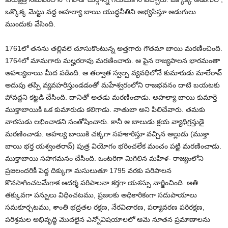
ఒక్కొక్క మెట్టు వద్ద అహల్యా బాయి యుద్ధనీతిని అభ్యసిస్తూ అడుగులు
ముందుకు వేసింది.
1761లో తనను తల్లివలె చూసుకొంటున్న అత్తగారు గౌతమా బాయి మరణించింది.
1764లో మామగారు మల్హరరావు మరణించారు. ఆ పైన రాజ్యపాలన భారమంతా
అహల్యబాయి మీద పడింది. ఆ తర్వాత స్వల్ప వ్యవధిలోనే కుమారుడు మాలేరావ్
అదుపు తప్పి వ్యవహరిస్తుండడంతో మహేశ్వరంలోని రాజభవనం దాటి బయటకు
పోవద్దని కట్టడి చేసింది. దానితో అతడు మరణించాడు. అహల్యా బాయి కుమార్తె
ముక్తాబాయికి ఒక కుమారుడు కలిగాడు. నాతుబా అని పిలిచేవారు. తమకు
వారసుడు లభించాడని సంతోషించారు. కానీ ఆ బాలుడు క్షయ వ్యాధిగ్రస్తుడై
మరణించాడు. అహల్య బాయికి చక్కగా సహకారిస్తూ వచ్చిన అల్లుడు (ముక్తా
బాయి భర్త యశ్వంతరావ్) పుత్ర వియోగం భరించలేక మంచం పట్టి మరణించాడు.
ముక్తాబాయి సహగమనం చేసింది. ఒంటరిగా మిగిలిన మహిళ- రాజ్యంలోని
ప్రజలందరికీ పెద్ద దిక్కుగా మసులుతూ 1795 వరకు పరిపాలన
కొనసాగించటమేగాక ఆదర్శ పరిపాలనా కర్తగా యశస్సు నార్జించింది. అతి
తక్కువగా పన్నులు విధించటము, ప్రజలకు అధికారికంగా సదుపాయాలు
సమకూర్చటము, శాంతి భద్రతల రక్షణ, నేరవిచారణ, పర్యావరణ పరిరక్షణ,
పరిశ్రమల అభివృద్ధి మొదలైన ఎన్నోవిషయాలలో ఆమె నూతన ప్రమాణాలను