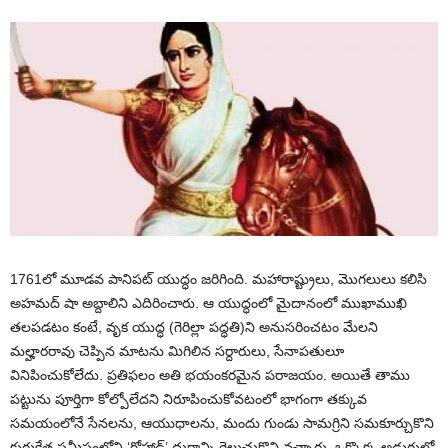
1761లో మూడవ పానిపట్ యుద్ధం జరిగింది. మహారాష్ట్రులు, మొగలులు కలిసి
అహమద్ షా అబ్దాలిని ఎదిరించారు. ఆ యుద్ధంలో మైదానంలో ముఖాముఖి
తలపడటం కంటే, వృక యుద్ధ (గెరిల్లా పద్ధతి)ని అనుసరించటం మేలని
మల్హారరావు చెప్పిన మాటను మిగిలిన సర్దారులు, సేనాపతులూ
వినిపించుకోలేదు. ప్రతిఫలం అతి భయంకరమైన పరాజయం. అయితే తాము
పట్టును పూర్తిగా కోల్పోలేదని నిరూపించుకోవటంలో భాగంగా తక్కువ
సమయంలోనే సేనలను, ఆయుధాలను, మందు గుండు సామగ్రిని సమకూర్చుకొని
కురుక్షేత్ర సమీపంలోని ‘గోహాడ్’ దుర్గాన్ని గెలుచుకొని వచ్చారు. ఒక్కొక్క అడుగులో,