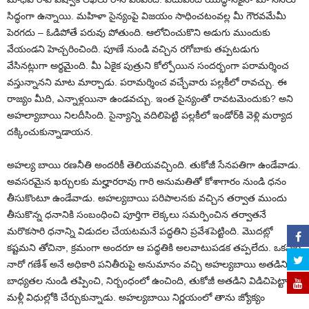
సిద్ధంగా ఉన్నాయి. మహిళా సైన్యంపై విజయం సాధించటంవల్ల మీ గౌరవమేమీ
పెరగదు – ఓడిపోతే పరువు పోతుంది. ఆలోచించుకొని అడుగు ముందుకు
వేయండని హెచ్చరించింది. పూణే నుండి వచ్చిన రగోబాకు తప్పటడుగు
వేసినట్లుగా అర్థమైంది. మీ ఏకైక పుత్రుని కోల్పోయిన సందర్భంగా పరామర్శించ
వస్తున్నానని మాట మార్చాడు. పరామర్శించ వచ్చేవారు పల్లకీలో రావచ్చు. ఈ
రాజ్యం మీది, ఎన్నాళ్లయినా ఉండవచ్చు. ఇంత సైన్యంతో రావటమెందుకు? అని
అహల్యాబాయి నిలదీసింది. సైన్యాన్ని వదిలిపెట్టి పల్లకీలో ఇండోర్‌కి వెళ్లి మర్యాద
దక్కించుకున్నాడాయన.
అహల్య బాయి రణనీతి అందరికీ తెలియవచ్చింది. తుకోజీ సేనపతిగా ఉండేవాడు.
అవసరమైన ఖర్చులకు మల్హారరావు గారి అనుమతితో కోశాగారం నుండి ధనం
తీసుకొంటూ ఉండేవాడు. అహల్యబాయి పరిపాలనకు వచ్చిన తర్వాత ముందు
తీసుకొన్న ధనానికి సంబంధించి పూర్తిగా లెక్కలు సమర్పించిన తర్వాతనే
మరొకసారి ధనాన్ని విడుదల చేయటమనే పద్ధతిని ప్రవేశపెట్టింది. మొదట్లో
కష్టమని తోచినా, క్రమంగా అందరూ ఆ పద్థతికి అలవాటుపడక తప్పలేదు. ఒకసారి
నారో గణేశ్ అనే అధికారి పనితీరుపై అనుమానం వచ్చి అహల్యబాయి అతడిని
బాధ్యతల నుండి తప్పించి, నిర్బంధంలో ఉంచింది, తుకోజీ అతడిని విడిచిపెట్టాడు.
మళ్లీ విధుల్లోకి చేర్చుకున్నాడు. అహల్యబాయి నిర్ణయంలో తాను జ్యోక్యం