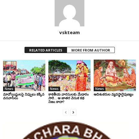
vskteam
RELATED ARTICLES
MORE FROM AUTHOR
News
News
News
మావోయిస్టులపై నిప్పులు కక్కిన
కాకతీయ వారసులకు మేడారం
ఆదిశంకరుల వ్యవస్థానైపుణ్యం
వనవాసీలు
సారె… ఆ జాతర వెనుక కథ
నిజం కాదా?