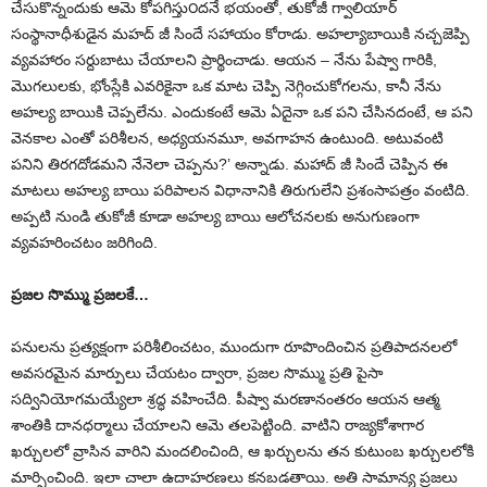
చేసుకొన్నందుకు ఆమె కోపగిస్తు౦దనే భయంతో, తుకోజీ గ్వాలియార్
సంస్థానాధీశుడైన మహద్ జీ సిందే సహాయం కోరాడు. అహల్యాబాయికి నచ్చజెప్పి
వ్యవహారం సర్దుబాటు చేయాలని ప్రార్థించాడు. ఆయన – నేను పేష్వా గారికి,
మొగలులకు, భోంస్లేకి ఎవరికైనా ఒక మాట చెప్పి నెగ్గించుకోగలను, కానీ నేను
అహల్య బాయికి చెప్పలేను. ఎందుకంటే ఆమె ఏదైనా ఒక పని చేసినదంటే, ఆ పని
వెనకాల ఎంతో పరిశీలన, అధ్యయనమూ, అవగాహన ఉంటుంది. అటువంటి
పనిని తిరగదోడమని నేనెలా చెప్పను?’ అన్నాడు. మహాద్ జీ సిందే చెప్పిన ఈ
మాటలు అహల్య బాయి పరిపాలన విధానానికి తిరుగులేని ప్రశంసాపత్రం వంటిది.
అప్పటి నుండి తుకోజీ కూడా అహల్య బాయి ఆలోచనలకు అనుగుణంగా
వ్యవహరించటం జరిగింది.
ప్రజల సొమ్ము ప్రజలకే…
పనులను ప్రత్యక్షంగా పరిశీలించటం, ముందుగా రూపొందించిన ప్రతిపాదనలలో
అవసరమైన మార్పులు చేయటం ద్వారా, ప్రజల సొమ్ము ప్రతి పైసా
సద్వినియోగమయ్యేలా శ్రద్ధ వహించేది. పీష్వా మరణానంతరం ఆయన ఆత్మ
శాంతికి దానధర్మాలు చేయాలని ఆమె తలపెట్టింది. వాటిని రాజ్యకోశాగార
ఖర్చులలో వ్రాసిన వారిని మందలించింది, ఆ ఖర్చులను తన కుటుంబ ఖర్చులలోకి
మార్పించింది. ఇలా చాలా ఉదాహరణలు కనబడతాయి. అతి సామాన్య ప్రజలు