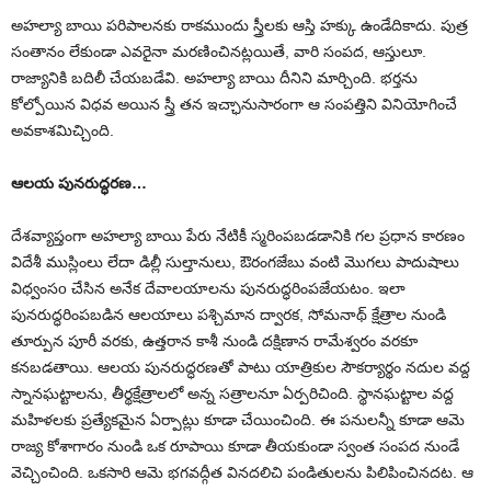
అహల్యా బాయి పరిపాలనకు రాకముందు స్త్రీలకు ఆస్తి హక్కు ఉండేదికాదు. పుత్ర
సంతానం లేకుండా ఎవరైనా మరణించినట్లయితే, వారి సంపద, ఆస్తులూ.
రాజ్యానికి బదిలీ చేయబడేవి. అహల్యా బాయి దీనిని మార్చింది. భర్తను
కోల్పోయిన విధవ అయిన స్త్రీ తన ఇచ్ఛానుసారంగా ఆ సంపత్తిని వినియోగించే
అవకాశమిచ్చింది.
ఆలయ పునరుద్ధరణ…
దేశవ్యాప్తంగా అహల్యా బాయి పేరు నేటికీ స్మరింపబడడానికి గల ప్రధాన కారణం
విదేశీ ముస్లింలు లేదా డిల్లీ సుల్తానులు, ఔరంగజేబు వంటి మొగలు పాదుషాలు
విధ్వంసo చేసిన అనేక దేవాలయాలను పునరుద్ధరింపజేయటం. ఇలా
పునరుద్ధరింపబడిన ఆలయాలు పశ్చిమాన ద్వారక, సోమనాథ్ క్షేత్రాల నుండి
తూర్పున పూరీ వరకు, ఉత్తరాన కాశీ నుండి దక్షిణాన రామేశ్వరం వరకూ
కనబడతాయి. ఆలయ పునరుద్ధరణతో పాటు యాత్రికుల సౌకర్యార్థం నదుల వద్ద
స్నానఘట్టాలను, తీర్థక్షేత్రాలలో అన్న సత్రాలనూ ఏర్పరిచింది. స్థానఘట్టాల వద్ద
మహిళలకు ప్రత్యేకమైన ఏర్పాట్లు కూడా చేయించింది. ఈ పనులన్నీ కూడా ఆమె
రాజ్య కోశాగారం నుండి ఒక రూపాయి కూడా తీయకుండా స్వంత సంపద నుండే
వెచ్చించింది. ఒకసారి ఆమె భగవద్గీత వినదలిచి పండితులను పిలిపించినదట. ఆ