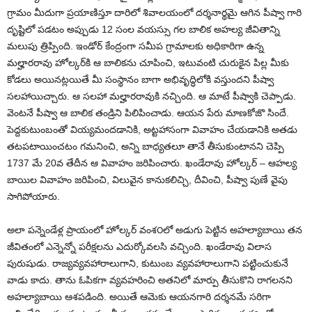
గ్రామం మీదుగా ప్రయాణిస్తూ దారిలో శివాలయంలో దర్శనార్థమై ఆగిన పీష్వా గారి
దృష్టిలో పడటం అప్పుడు 12 సంల వయస్సు గల బాలిక అహల్య జీవితాన్ని
మలుపు త్రిప్పింది. ఇండోర్ కేంద్రంగా సమీప గ్రామాలకు అధికారిగా ఉన్న
మల్హారరావు హోల్కర్‌కి ఆ బాలికను చూపించి, ఇటువంటి చురుకైన పిల్ల మీకు
కోడలు అయినట్లయితే మీ సంస్థానం బాగా అభివృద్ధిలోకి వస్తుందని పీష్వా
సలహాయిచ్చారు. ఆ సలహా మల్హారరావుకి నచ్చింది. ఆ మాటే పీష్వాకి చెప్పాడు.
వెంటనే పీష్వా ఆ బాలిక తండ్రిని పిలిపించాడు. ఆయన పేరు మాణకోజొ సిందే.
పెద్దకుటుంబంతో వియ్యమందడానికి, అట్టహాసంగా వివాహం చేయడానికి అతడు
తటపటాయించటం గమనించి, అన్ని బాధ్యతలూ తానే తీసుకుంటానని చెప్పి
1737 మే 20వ తేదీన ఆ వివాహం జరిపించారు. ఖండేరావు హోల్కర్ – ఆహల్య
బాయిల వివాహం జరిపించి, విలువైన కానుకలిచ్చి, దీవించి, పీష్వా పుణే వైపు
సాగిపోయారు.
అలా పన్నెండేళ్ల ప్రాయంలో హోల్కర్ వంశ౦లో అడుగు పెట్టిన అహల్యాబాయి తన
జీవితంలో ఎన్నెన్నో పరీక్షలను ఎదుర్కోవలసి వచ్చింది. ఖండేరావు విలాస
పురుషుడు. రాజ్యవ్యవహారాలుగాని, కుటుంబ వ్యవహారాలుగాని పట్టించుకునే
వాడు కాదు. తాను ఓపికగా వ్యవహరించి అతనిలో మార్పు తీసుకొని రాగలనని
అహల్యాబాయి ఆశపడింది. అయితే ఆమెకు ఆయనగారి దర్శనమే సరిగా