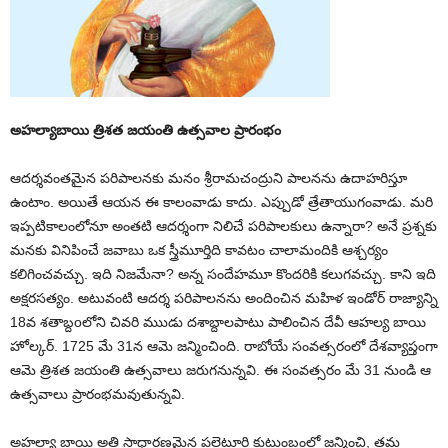
అహల్యాబాయి త్రిశత జయంతి ఉత్సవాల ప్రారంభం
ఆదర్శవంతమైన పరిపాలనకు మనం శ్రీరామచంద్రుని పాలనను ఉదాహరిస్తూ
ఉంటాం. అయితే ఆయన ఈ కాలంవాడు కాదు. ఎప్పుడో త్రేతాయుగంవాడు. మరి
ఇప్పటికాలంలోనూ అంతటి ఆదర్శంగా నిలిచే పరిపాలకులు ఉన్నారా? అనే ప్రశ్నకు
మనకు వినిపించే జవాబు ఒక స్త్రీమూర్తిది కావటం చాలామందికి ఆశ్చర్యం
కలిగించవచ్చు. ఇది నిజమేనా? అన్న సందేహమూ కొందరికి కలుగవచ్చు. కాని ఇది
అక్షరసత్యం. అటువంటి ఆదర్శ పరిపాలనను అందించిన మహిళ ఇండోర్ రాజ్యాన్ని
18వ శతాబ్దoలోని చివరి ముుడు దశాబ్దాలపాటు పాలించిన దేవీ ఆహల్య బాయి
హోల్కర్. 1725 మే 31న ఆమె జన్మించింది. రాబోయే సంవత్సరంలో దేశవ్యాప్తంగా
ఆమె త్రిశత జయంతి ఉత్సవాలు జరుగనున్నవి. ఈ సంవత్సరం మే 31 నుండి ఆ
ఉత్సవాలు ప్రారంభమవుతున్నవి.
అహల్యా బాయి అతి సాధారణమైన పల్లెటూరి కుటుంబంలో జన్మించి, తమ