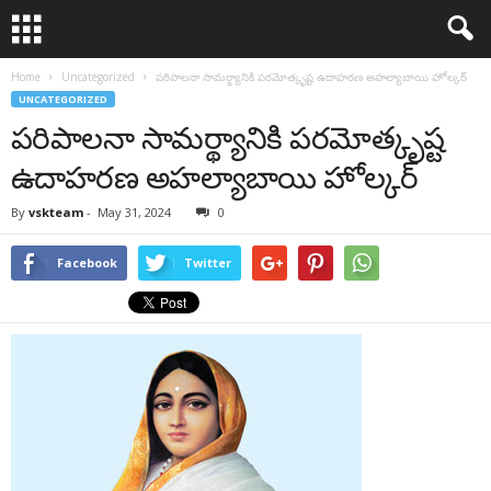
Home
Uncategorized
పరిపాలనా సామర్థ్యానికి పరమోత్కృష్ట ఉదాహరణ అహల్యాబాయి హోల్కర్
UNCATEGORIZED
పరిపాలనా సామర్థ్యానికి పరమోత్కృష్ట
ఉదాహరణ అహల్యాబాయి హోల్కర్
By
vskteam
-
May 31, 2024
0
Facebook
Twitter