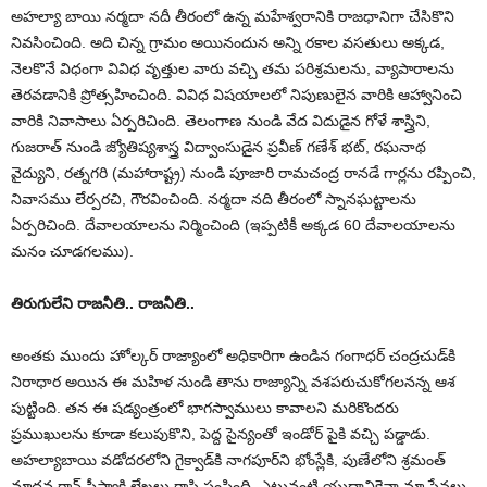
అహల్యా బాయి నర్మదా నదీ తీరంలో ఉన్న మహేశ్వరానికి రాజధానిగా చేసికొని
నివసించింది. అది చిన్న గ్రామం అయినందున అన్ని రకాల వసతులు అక్కడ,
నెలకొనే విధంగా వివిధ వృత్తుల వారు వచ్చి తమ పరిశ్రమలను, వ్యాపారాలను
తెరవడానికి ప్రోత్సహించింది. వివిధ విషయాలలో నిపుణులైన వారికి ఆహ్వానించి
వారికి నివాసాలు ఏర్పరిచింది. తెలంగాణ నుండి వేద విదుడైన గోళే శాస్త్రిని,
గుజరాత్ నుండి జ్యోతిష్యశాస్త్ర విద్వాంసుడైన ప్రవీణ్ గణేశ్ భట్, రఘనాథ
వైద్యుని, రత్నగరి (మహారాష్ట్ర) నుండి పూజారి రామచంద్ర రానడే గార్లను రప్పించి,
నివాసము లేర్పరచి, గౌరవించింది. నర్మదా నది తీరంలో స్నానఘట్టాలను
ఏర్పరిచింది. దేవాలయాలను నిర్మించింది (ఇప్పటికీ అక్కడ 60 దేవాలయాలను
మనం చూడగలము).
తిరుగులేని రాజనీతి.. రాజనీతి..
అంతకు ముందు హోల్కర్ రాజ్యాంలో అధికారిగా ఉండిన గంగాధర్ చంద్రచుడ్‌కి
నిరాధార అయిన ఈ మహిళ నుండి తాను రాజ్యాన్ని వశపరుచుకోగలనన్న ఆశ
పుట్టింది. తన ఈ షడ్యంత్రంలో భాగస్వాములు కావాలని మరికొందరు
ప్రముఖులను కూడా కలుపుకొని, పెద్ద సైన్యంతో ఇండోర్ పైకి వచ్చి పడ్డాడు.
అహల్యాబాయి వడోదరలోని గైక్వాడ్‌కి నాగపూర్‌ని భోంస్లేకి, పుణేలోని శ్రమంత్
మాధవ రావ్ పీష్వాకి లేఖలు రాసి పంపింది. ఎటువంటి యుద్ధానికైనా మా సేనలు