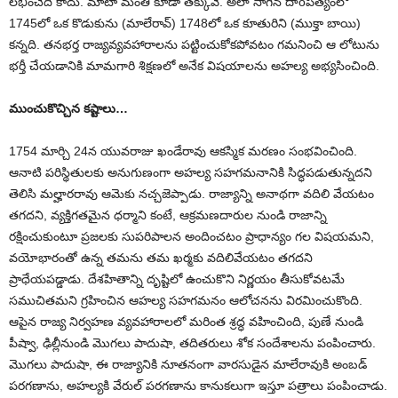
లభించేది కాదు. మాటా మంతీ కూడా తక్కువే. అలా సాగిన దాoపత్యంలో
1745లో ఒక కొడుకును (మాలేరావ్) 1748లో ఒక కూతురిని (ముక్తా బాయి)
కన్నది. తనభర్త రాజ్యవ్యవహారాలను పట్టించుకోకపోవటం గమనించి ఆ లోటును
భర్తీ చేయడానికి మామగారి శిక్షణలో అనేక విషయాలను అహల్య అభ్యసించింది.
ముంచుకొచ్చిన కష్టాలు…
1754 మార్చి 24న యువరాజు ఖండేరావు ఆకస్మిక మరణం సంభవించింది.
ఆనాటి పరిస్థితులకు అనుగుణంగా అహల్య సహగమనానికి సిద్ధపడుతున్నదని
తెలిసి మల్హారరావు ఆమెకు నచ్చజెప్పాడు. రాజ్యాన్ని అనాథగా వదిలి వేయటం
తగదని, వ్యక్తిగతమైన ధర్మాని కంటే, ఆక్రమణదారుల నుండి రాజాన్ని
రక్షించుకుంటూ ప్రజలకు సుపరిపాలన అందించటం ప్రాధాన్యం గల విషయమని,
వయోభారంతో ఉన్న తమను తమ ఖర్మకు వదిలివేయటం తగదని
ప్రాధేయపడ్డాడు. దేశహితాన్ని దృష్టిలో ఉంచుకొని నిర్ణయం తీసుకోవటమే
సముచితమని గ్రహించిన ఆహల్య సహగమనం ఆలోచనను విరమించుకొంది.
ఆపైన రాజ్య నిర్వహణ వ్యవహారాలలో మరింత శ్రద్ధ వహించింది, పుణే నుండి
పీష్వా, ఢిల్లీనుండి మొగలు పాదుషా, తదితరులు శోక సందేశాలను పంపించారు.
మొగలు పాదుషా, ఈ రాజ్యానికి నూతనంగా వారసుడైన మాలేరావుకి అంబడ్
పరగణాను, అహల్యకి వేరుల్ పరగణాను కానుకలుగా ఇస్తూ పత్రాలు పంపించాడు.