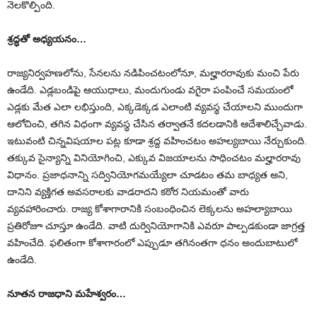
నెలకొల్పింది.
శ్రద్ధతో అధ్యయనం…
రాజ్యనిర్వహణలోను, సేనలను నడిపించటంలోనూ, మల్హారరావుకు మంచి పేరు
ఉండేది. ఎడ్లబండిపై ఆయుధాలు, మందుగుండు వగైరా పంపించే సమయంలో
ఎడ్లకు మేత ఎలా లభిస్తుంది, ఎక్కడెక్కడ ఎలాంటి వ్యవస్థ చేయాలని ముందుగా
ఆలోచించి, తగిన విధంగా వ్యవస్థ చేసిన తర్వాతనే కదలడానికి ఆదేశాలిచ్చేవాడు.
ఇటువంటి చిన్నవిషయాల పట్ల కూడా శ్రద్ద వహించటం అహల్యబాయి నేర్చుకుంది.
తక్కువ సైన్యాన్ని వినియోగించి, ఎక్కువ విజయాలను సాధించటం మల్హారరావు
విధానం. ప్రజాధనాన్ని సద్వినియోగమయ్యేలా చూడటం తమ బాధ్యత అని,
దానిని వ్యక్తిగత అవసరాలకు వాడరాదని కఠోర నియమంతో వారు
వ్యవహారించారు. రాజ్య కోశాగారానికి సంబంధించిన లెక్కలను అహల్యాబాయి
ప్రతిరోజూ చూస్తూ ఉండేది. వాటి దుర్వినియోగానికి ఎవరూ పాల్పడకుండా జాగ్రత్త
వహించేది. ఫలితంగా కోశాగారంలో ఎప్పుడూ తగినంతగా ధనం అందుబాటులో
ఉండేది.
నూతన రాజధాని మహేశ్వరం…