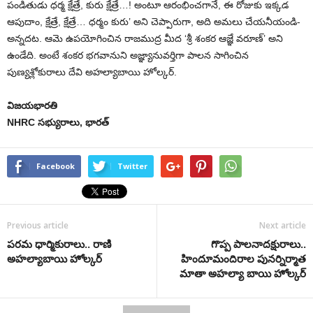
పండితుడు ధర్మ క్షేత్రే, కురు క్షేత్రే…! అంటూ ఆరంభించగానే, ఈ రోజుకు ఇక్కడ
ఆపుదాం, క్షేత్రే, క్షేత్రే… ధర్మం కురు’ అని చెప్పారుగా, అది అమలు చేయనీయండి-
అన్నదట. ఆమె ఉపయోగించిన రాజముద్ర మీద ‘శ్రీ శంకర ఆజ్ఞే వరూణ్’ అని
ఉండేది. అంటే శంకర భగవానుని అజ్ఞ్యానువర్తిగా పాలన సాగించిన
పుణ్యశ్లోకురాలు దేవి అహల్యాబాయి హోల్కర్.
విజయభారతి
NHRC సభ్యురాలు, భారత్
Facebook
Twitter
Previous article
Next article
పరమ ధార్మికురాలు.. రాణి
గొప్ప పాలనాదక్షురాలు..
అహల్యాబాయి హోల్కర్
హిందూమందిరాల పునర్నిర్మాత
మాతా అహల్యా బాయి హోల్కర్