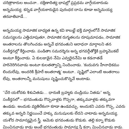
చరిత్రాకారుల అంచనా.. దక్షిణాదిత్య భాషల్లో ప్రప్రథమ వాగ్గేయకారుడు
అన్నమయ్య. కన్నడ వాగ్గేయకారుడైన పురంధర దాసు కూడా అన్నమయ్య
తరవాతివాడే…
అన్నమయ్య సామాజిక బాధ్యత ఉన్న కవి కాబట్టే భక్తి మార్గంలోనే సామాజిక
సమస్యలను ఎత్తిచూపుతూ, సామాజిక రుగ్మతలను రూపుమాపడం, సామాజిక
అంతరాలను తొలగించడం అన్నవే భగవంతుని ఆరాధనా మార్గాలని తన
సంకీర్తనల్లో కీర్తించాడు. పండితాః సమదర్శినః అన్న భగవద్గీతోక్తికి బ్రహ్మమొకటే
అంటూ కీర్తించాడు. ఏ కులజుడైన నేమి ఎవ్వరైననేమి ఆ కడనాతడే
హరినెరిగినవాడు అంటూ కులతత్వాన్ని నిందించాడు. ‘కందువగు హీనాధికము
లిందులేవు, అందరికి శ్రీహరే అంతరాత్మ’ అంటూ.. సృష్టిలో ఎలాంటి అంతరాలు
లేవు, అంతరాలన్నీ మనుషులు సృష్టించుకొన్నవే అంటాడు.
‘‘చేరి యశోదకు శిశువితడు… ధారుణి బ్రహ్మకు దండ్రియు నితడు’’ అన్న
సంకీర్తనలో – భగవంతుడు గొప్పవాళ్లకు గొప్పగా, తక్కువవాళ్లకు తక్కువగా
ఉండడు. అందుకు వ్యతిరేకంగా కూడా ఉండవచ్చు. అందుకని ఎవరు గొప్ప, ఎవరు
తక్కువ అన్నది నిర్ణయించే హక్కు మనుషులకు లేదని చాటాడు అన్నమయ్య.
యశోద సామాన్యమైన స్త్రీ. ఆమెకు భగవంతుడు కొడుకు. తల్లి కన్నా కొడుకు
మించినవాడు కాడు అంటే భగవంతుడు సామాన్య స్త్రీ కన్నా మించినవాడు కాడు.