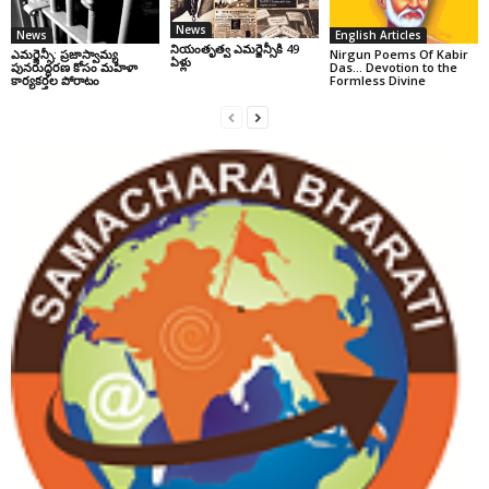
News
News
English Articles
నియంతృత్వ ఎమర్జెన్సీకి 49
ఎమర్జెన్సీ: ప్రజాస్వామ్య
Nirgun Poems Of Kabir
ఏళ్లు
పునరుద్ధరణ కోసం మహిళా
Das… Devotion to the
కార్యకర్తల పోరాటం
Formless Divine