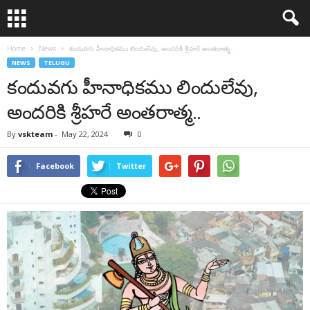
Home
News
కందువగు హీనాధికము లిందులేవు, అందరికి శ్రీహరే అంతరాత్మ..
NEWS
TELUGU
కందువగు హీనాధికము లిందులేవు,
అందరికి శ్రీహరే అంతరాత్మ..
By
vskteam
-
May 22, 2024
0
Facebook
Twitter