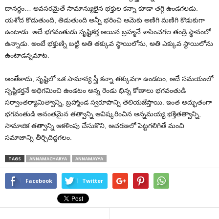
దానర్థం… అవసరమైతే సామాన్యులైన భక్తుల కన్నా కూడా తగ్గి ఉండగలడు.
యశోద కొడుతుంది, తిడుతుంది అన్నీ భరించి ఆమెకు అణిగి మణిగి కొడుకుగా
ఉంటాడు. అదే భగవంతుడు సృష్టికర్త అయిన బ్రహ్మనే శాసించగల తండ్రి స్థానంలో
ఉన్నాడు. అంటే భక్తుణ్ని బట్టి అతి తక్కువ స్థాయిలోను, అతి ఎక్కువ స్థాయిలోను
ఉంటాడన్నమాట.
అంతేకాదు, సృష్టిలో ఒక సామాన్య స్త్రీ కన్నా తక్కువగా ఉండటం, అదే సమయంలో
సృష్టికర్తనే అధిగమించి ఉండటం అన్న రెండు భిన్న కోణాలు భగవంతుడి
సర్వాంతర్యామిత్వాన్ని, బ్రహ్మాండ స్వరూపాన్ని తెలియజేస్తాయి. ఇంత అద్భుతంగా
భగవంతుడి అనంతమైన తత్వాన్ని ఆవిష్కరించిన అన్నమయ్య భక్తితత్వాన్ని,
సామాజిక తత్వాన్ని ఆకళింపు చేసుకొని, ఆచరణలో పెట్టగలిగితే మంచి
సమాజాన్ని తీర్చిదిద్దగలం.
TAGS
ANNAMACHARYA
ANNAMAYYA
Facebook
Twitter