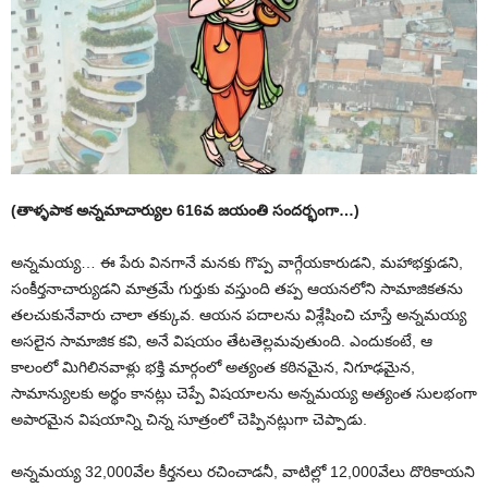
(తాళ్ళపాక అన్నమాచార్యుల 616వ జయంతి సందర్భంగా…)
అన్నమయ్య… ఈ పేరు వినగానే మనకు గొప్ప వాగ్గేయకారుడని, మహాభక్తుడని,
సంకీర్తనాచార్యుడని మాత్రమే గుర్తుకు వస్తుంది తప్ప ఆయనలోని సామాజికతను
తలచుకునేవారు చాలా తక్కువ. ఆయన పదాలను విశ్లేషించి చూస్తే అన్నమయ్య
అసలైన సామాజిక కవి, అనే విషయం తేటతెల్లమవుతుంది. ఎందుకంటే, ఆ
కాలంలో మిగిలినవాళ్లు భక్తి మార్గంలో అత్యంత కఠినమైన, నిగూఢమైన,
సామాన్యులకు అర్థం కానట్లు చెప్పే విషయాలను అన్నమయ్య అత్యంత సులభంగా
అపారమైన విషయాన్ని చిన్న సూత్రంలో చెప్పినట్లుగా చెప్పాడు.
అన్నమయ్య 32,000వేల కీర్తనలు రచించాడనీ, వాటిల్లో 12,000వేలు దొరికాయని