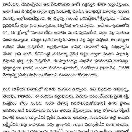
పాటించిన, దేవనంప్రియః అని పేరుపొందిన అశోక చక్రవర్తిని కూడా గుర్తుచేస్తుంది.
అలాగే ఇది భగవద్గీత ద్వారా కృష్ణ పరమాత్మ చూపిన ఆధ్యాత్మిక మార్గాన్ని గురించి
మనల్ని ఆలోచింపచేస్తుంది. ఈ చక్రాన్ని గురించే భగవద్గీతలో శ్రీకృష్ణుడు – ఏవం
ప్రవర్తితమ్‌ చక్రం’ (3వ అధ్యాయం, 16శ్లోకం) అని చెప్పాడు. అదే అధ్యాయంలోని
14, 15 శ్లోకాల్లో ”మానవశరీరం ఆహారం నుండి పుడుతోంది. వర్షం వల్ల పంటలు
పండుతున్నాయి. యజ్ఞం (వైదిక కార్యకలాపాలు) వల్ల వర్షం వస్తోంది. ఈ యజ్ఞాల
గురించి వేదం చెపుతోంది. అక్షర(నాశనం కానిది) రూపంలో ఉన్న పరబ్రహ్మమే
వేదం” అని ఉంది. దీనినిబట్టి పరమాత్మ వైదిక కర్మల ద్వారా మనకు సాక్షాత్క
రిస్తాడని ధర్మ చక్రం చెపుతోంది. ఈ స్వాతంత్య్ర శుభవేళ భగవంతుని దయవల్ల
ధర్మబద్ధంగా (అరం) ఉంటూ సంపదలు(పొరుల్‌), సంతోషాలు (ఇంబమ్‌), చివరికి
మోక్షాన్ని (వీడు) సాధించు కోవాలని మనమంతా కోరుకుందాం.
మన జాతీయ పతాకంలో మూడు రంగులు ఉన్నాయి. అవి ముదురు ఆకుపచ్చ,
తెలుపు, కాషాయం. ఈ రంగులు శత్రువులను, చెడును జయించేందుకు సైనిక శక్తి,
సంక్షేమం కోసం సంపద, సరిగా దేశాన్ని పరిపాలించుకోవడానికి తగిన జ్ఞానం
అవసరం అనే విషయాలను మనకు తెలియ జేస్తున్నాయి. అన్ని లోకాలను రక్షించే
పరాశక్తి అయిన దుర్గాదేవికి ప్రతీక ముదురు ఆకుపచ్చ. సంపదలకు తల్లి అయిన
లక్ష్మీదేవికి గుర్తు కాషాయం. సర్వ జ్ఞానానికి నెలవైన సరస్వతీదేవి రంగు తెలుపు.
ఇలా ముగ్గురు మహాశక్తులను గుర్తుచేసే మూడు రంగులే మన జాతీయ పతాకంలో