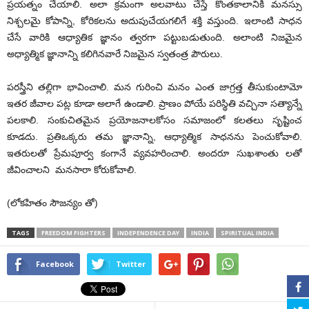
ప్రయత్నం చేయాలి. అలా క్రమంగా అలవాటు చేస్తే కొంతకాలానికి మనస్సు
నిశ్చలమై కోపాన్ని, కోరికలను అదుపుచేయగలిగే శక్తి వస్తుంది. ఇలాంటి సాధన
చేసే వారికి ఆధ్యాతిక జ్ఞానం త్వరగా పట్టుబడుతుంది. అలాంటి నిజమైన
అధ్యాత్మిక జ్ఞానాన్ని కలిగినవారే నిజమైన స్వతంత్ర పౌరులు.
పరస్త్రీని తల్లిగా భావించాలి. మన గురించి మనం ఎంత జాగ్రత్త తీసుకుంటామో
ఇతర జీవాల పట్ల కూడా అలాగే ఉండాలి. ప్రాణం పోయే పరిస్థితి వచ్చినా సత్యాన్నే
పలకాలి. సంకుచితమైన ప్రయోజనాలకోసం సమాజంలో కలతలు సృష్టించ
కూడదు. ప్రతిఒక్కరు తమ జ్ఞానాన్ని, ఆధ్యాత్మిక సాధనను పెంచుకోవాలి.
ఇతరులతో ప్రేమపూర్వ కంగానే వ్యవహరించాలి. అందరూ సుఖశాంతు లతో
జీవించాలని మనసారా కోరుకోవాలి.
(లోకహితం సౌజన్యం తో)
TAGS
FREEDOM FIGHTERS
INDEPENDENCE DAY
INDIA
SPIRITUAL INDIA
Facebook
Twitter