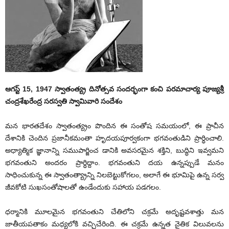
ఆగస్ట్‌ 15, 1947 స్వాతంత్య్ర దినోత్సవ సందర్భంగా కంచి పరమాచార్య పూజ్యశ్రీ
చంద్రశేఖరేంద్ర సరస్వతి స్వామివారి సందేశం
మన భారతదేశం స్వాతంత్య్రం పొందిన ఈ సంతోష సమయంలో, ఈ ప్రాచీన
దేశానికి చెందిన ప్రజానీకమంతా హృదయపూర్వకంగా భగవంతుడిని ప్రార్ధించాలి.
అధ్యాత్మిక జ్ఞానాన్ని సముపార్జించ డానికి అవసరమైన శక్తిని, బుద్ధిని ఇవ్వమని
భగవంతుని అందరం ప్రార్ధిద్దాం. భగవంతుని దయ ఉన్నప్పుడే మనం
సాధించుకున్న ఈ స్వాతంత్య్రాన్ని నిలబెట్టుకోగలం, అలాగే ఈ భూమిపై ఉన్న సర్వ
జీవకోటి సుఖసంతోషాలతో ఉండేందుకు సహాయ పడగలం.
ధర్మానికి మూలమైన భగవంతుని చేతిలోని చక్రమే అదృష్టవశాత్తు మన
జాతీయపతాకం మధ్యలోకి వచ్చిచేరింది. ఈ చక్రమే ఉన్నత నైతిక విలువలను