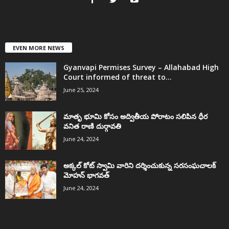
EVEN MORE NEWS
Gyanvapi Permises Survey – Allahabad High
Court informed of threat to...
June 25, 2024
మాతృ భూమి కోసం అద్వితీయ పోరాటం సలిపిన ధీర
వనిత రాణి దుర్గావతి
June 24, 2024
అక్కల్‌ కోట్‌ స్వామి వారిని దర్శించుకున్న సరసంఘచాలక్
మోహన్ భాగవత్
June 24, 2024