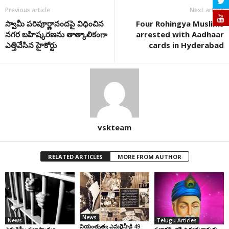
Previous article
Next article
స్వామీ పరిపూర్ణానందపై విధించిన
Four Rohingya Muslims
నగర బహిష్కరణను తాత్కాలికంగా
arrested with Aadhaar
ఎత్తివేసిన హైకోర్టు
cards in Hyderabad
vskteam
RELATED ARTICLES
MORE FROM AUTHOR
News
News
Telugu Articles
నియంతృత్వ ఎమర్జెన్సీకి 49