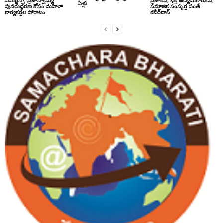
ఎమర్జెన్సీ: ప్రజాస్వామ్య
ప్రజాకవి, భక్తి ఉద్యమకారుడు,
ఏళ్లు
పునరుద్ధరణ కోసం మహిళా
సమాజిక సంస్కర్త సంత్‌
కార్యకర్తల పోరాటం
కబీర్‌దాస్‌