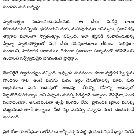
ఉండడం మన అదృష్టం.
స్వాతంత్య్రం సంపాందించుకునేందుకు ఈ దేశం సుదీర్ఘ కాలం
పోరాడవలసివచ్చింది. భగవంతుని దయ, మహాపురుషుల ఆశీస్సులు, ప్రజానీకపు
త్యాగాల మూలంగా స్వాతంత్య్రం వచ్చింది. ఇలా కష్టపడి సంపాదించుకున్న
స్వేచ్చా స్వాతంత్య్రాలతో మన దేశం కరువుకాటకాలు లేకుండా సుభిక్షంగా
ఉండాలని, సామాజిక అలజడులు లేకుండా ప్రజలంతా సద్భావంతో కలిసిమెలసి
ఉండాలని సర్వేశ్వరుడైన భగవంతుని ప్రార్ధిద్దాం.
దేశానికైతే స్వాతంత్య్రం వచ్చింది. ఇప్పుడు మనమంతా కూడా వ్యక్తిగత స్వేచ్ఛను
పొందగల గాలి. అంటే మనను మనం అర్ధం చేసుకోవాలన్న మాట. మన
ఇంద్రియాలు మన అదుపులో ఉండవు. కోరికల్ని, కోపాన్ని అదుపులో
పెట్టుకోలేకపోతున్నాం. అవి ఎప్పుడు మనల్ని పీడిస్తూనే ఉన్నాయి. దేనినైనా, ఎంత
సంపాదించినా, అనుభవించినా తృప్తి కలగడం లేదు. ప్రాపంచిక కష్టాలు మనల్ని
చుట్టుముడుతూనే ఉన్నాయి. వీటి వల్ల మనస్సు ఎప్పుడు కలత చెందుతూనే
ఉంటుంది.
ప్రతి రోజు కొంతసేపైనా ఆలోచనలు అన్నీ పక్కన పెట్టి భగవంతునిపైనే ధ్యాస నిలిపే