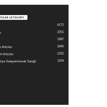
PULAR CATEGORY
4172
2251
u
1997
s
1845
 Articles
1252
h Articles
1104
riya Swayamsevak Sangh