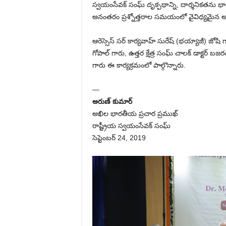
స్వయంసేవక్ సంఘ్ దృక్పథాన్ని, దార్శనికతను భార
అనంతరం ప్రశ్నోత్తరాల సమయంలో వైవిధ్యమైన అంశ
ఆరెస్సెస్ సర్ కార్యవాహ్ సురేష్ (భయ్యాజీ) జోషి గా
గోపాల్ గారు, ఉత్తర క్షేత్ర సంఘ్ చాలక్ డాక్టర్ 
గారు ఈ కార్యక్రమంలో పాల్గొన్నారు.
—
అరుణ్ కుమార్
అఖిల భారతీయ ప్రచార ప్రముఖ్
రాష్ట్రీయ స్వయంసేవక్ సంఘ్
సెప్టెంబర్ 24, 2019