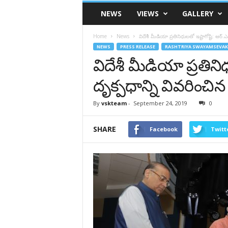
VSK
NEWS
VIEWS
GALLERY
Telangana
Home
News
విదేశీ మీడియా ప్రతినిధులతో ఇష్టాగోష్టి: ఆర
NEWS
PRESS RELEASE
RASHTRIYA SWAYAMSEVAK
విదేశీ మీడియా ప్రతినిధ
దృక్పధాన్ని వివరించ
By
vskteam
-
September 24, 2019
0
SHARE
Facebook
Twitt