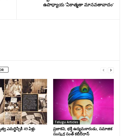
ఉపాధ్యాయ ‘ఏకాత్మతా మానవతావాదం’
OR
Telugu Articles
వ ఎమర్జెన్సీకి 49 ఏళ్లు
ప్రజాకవి, భక్తి ఉద్యమకారుడు, సమాజిక
సంస్కర్త సంత్‌ కబీర్‌దాస్‌