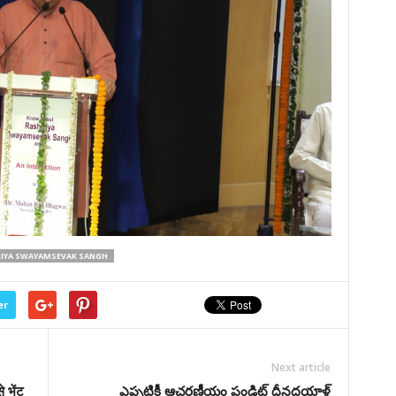
IYA SWAYAMSEVAK SANGH
er
Next article
 भेंट
ఎప్పటికీ ఆచరణీయం పండిట్ దీనదయాళ్