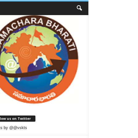
low us on Twitter
ts by @@vskts