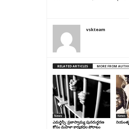
vskteam
RELATED ARTICLES
MORE FROM AUTH
News
News
ఎమర్జెన్సీ: ప్రజాస్వామ్య పునరుద్ధరణ
నియంతృత్
కోసం మహిళా కార్యకర్తల పోరాటం