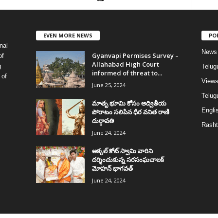
EVEN MORE NEWS
PO
nal
News
Gyanvapi Permises Survey –
of
Allahabad High Court
g
Telug
informed of threat to...
 of
View
June 25, 2024
Telugu
మాతృ భూమి కోసం అద్వితీయ
Englis
పోరాటం సలిపిన ధీర వనిత రాణి
దుర్గావతి
Rasht
June 24, 2024
అక్కల్‌ కోట్‌ స్వామి వారిని
దర్శించుకున్న సరసంఘచాలక్
మోహన్ భాగవత్
June 24, 2024