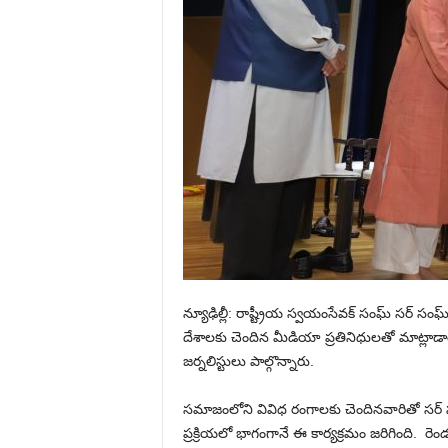
న్యూఢిల్లీ: రాష్ట్రీయ స్వయంసేవక్ సంఘ్ సర్ సం
దేశాలకు చెందిన మీడియా ప్రతినిధులతో మాట్లాడా
జర్నలిస్టులు పాల్గొన్నారు.
సమాజంలోని వివిధ రంగాలకు చెందినవారితో సర్ 
ప్రక్రియలో భాగంగానే ఈ కార్యక్రమం జరిగింది. రె