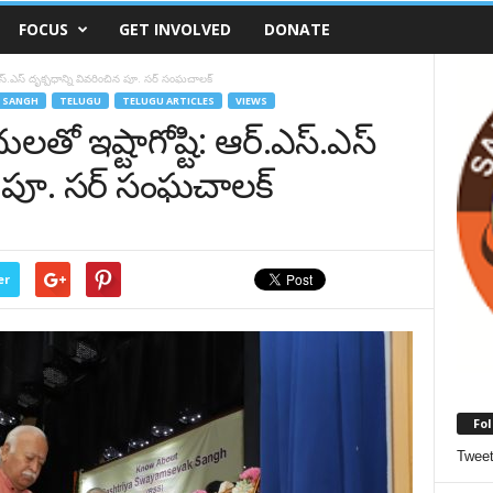
FOCUS
GET INVOLVED
DONATE
్.ఎస్.ఎస్ దృక్పధాన్ని వివరించిన పూ. సర్ సంఘచాలక్
 SANGH
TELUGU
TELUGU ARTICLES
VIEWS
ులతో ఇష్టాగోష్టి: ఆర్.ఎస్.ఎస్
ిన పూ. సర్ సంఘచాలక్
er
Fol
Twee