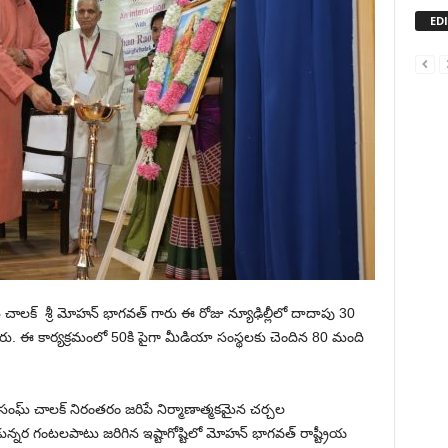
ED
ఘ్ చాలక్ శ్రీ మోహన్ భాగవత్ గారు ఈ రోజు న్యూఢిల్లీలో దాదాపు 30
రు. ఈ కార్యక్రమంలో 50కి పైగా మీడియా సంస్థలకు చెందిన 80 మంది
సంఘ్ చాలక్ నిరంతరం జరిపే నిర్మాణాత్మకమైన చర్చల
ండున్నర గంటలపాటు జరిగిన ఇష్టాగోష్టిలో మోహన్ భాగవత్ రాష్ట్రీయ