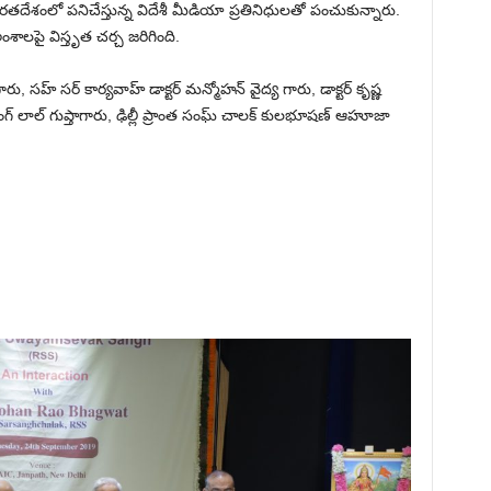
తదేశంలో పనిచేస్తున్న విదేశీ మీడియా ప్రతినిధులతో పంచుకున్నారు.
ాలపై విస్తృత చర్చ జరిగింది.
రు, సహ్ సర్ కార్యవాహ్ డాక్టర్ మన్మోహన్ వైద్య గారు, డాక్టర్ కృష్ణ
బజరంగ్ లాల్ గుప్తాగారు, ఢిల్లీ ప్రాంత సంఘ్ చాలక్ కులభూషణ్ ఆహూజా