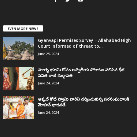
EVEN MORE NEWS
Gyanvapi Permises Survey – Allahabad High
Court informed of threat to...
June 25, 2024
మాతృ భూమి కోసం అద్వితీయ పోరాటం సలిపిన ధీర
వనిత రాణి దుర్గావతి
June 24, 2024
అక్కల్‌ కోట్‌ స్వామి వారిని దర్శించుకున్న సరసంఘచాలక్
మోహన్ భాగవత్
June 24, 2024