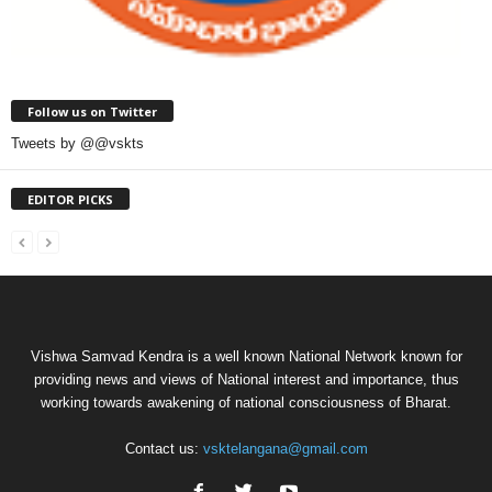
Follow us on Twitter
Tweets by @@vskts
EDITOR PICKS
Vishwa Samvad Kendra is a well known National Network known for
providing news and views of National interest and importance, thus
working towards awakening of national consciousness of Bharat.
Contact us:
vsktelangana@gmail.com