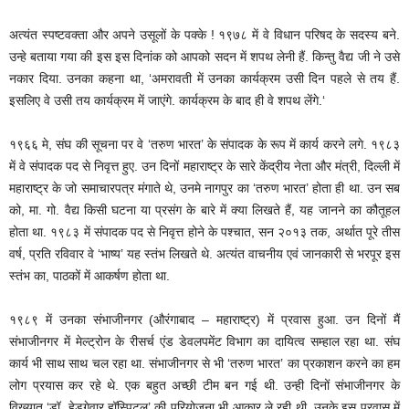
अत्यंत स्पष्टवक्ता और अपने उसूलों के पक्के ! १९७८ में वे विधान परिषद के सदस्य बने.
उन्हे बताया गया की इस इस दिनांक को आपको सदन में शपथ लेनी हैं. किन्तु वैद्य जी ने उसे
नकार दिया. उनका कहना था, ‘अमरावती में उनका कार्यक्रम उसी दिन पहले से तय हैं.
इसलिए वे उसी तय कार्यक्रम में जाएंगे. कार्यक्रम के बाद ही वे शपथ लेंगे.‘
१९६६ मे, संघ की सूचना पर वे ‘तरुण भारत’ के संपादक के रूप में कार्य करने लगे. १९८३
में वे संपादक पद से निवृत्त हुए. उन दिनों महाराष्ट्र के सारे केंद्रीय नेता और मंत्री, दिल्ली में
महाराष्ट्र के जो समाचारपत्र मंगाते थे, उनमे नागपुर का ‘तरुण भारत’ होता ही था. उन सब
को, मा. गो. वैद्य किसी घटना या प्रसंग के बारे में क्या लिखते हैं, यह जानने का कौतूहल
होता था. १९८३ में संपादक पद से निवृत्त होने के पश्चात, सन २०१३ तक, अर्थात पूरे तीस
वर्ष, प्रति रविवार वे ‘भाष्य’ यह स्तंभ लिखते थे. अत्यंत वाचनीय एवं जानकारी से भरपूर इस
स्तंभ का, पाठकों में आकर्षण होता था.
१९८९ में उनका संभाजीनगर (औरंगाबाद – महाराष्ट्र) में प्रवास हुआ. उन दिनों मैं
संभाजीनगर में मेल्ट्रोन के रीसर्च एंड डेवलपमेंट विभाग का दायित्व सम्हाल रहा था. संघ
कार्य भी साथ साथ चल रहा था. संभाजीनगर से भी ‘तरुण भारत’ का प्रकाशन करने का हम
लोग प्रयास कर रहे थे. एक बहुत अच्छी टीम बन गई थी. उन्ही दिनों संभाजीनगर के
विख्यात ‘डॉ. हेडगेवार हॉस्पिटल’ की परियोजना भी आकार ले रही थी. उनके इस प्रवास में