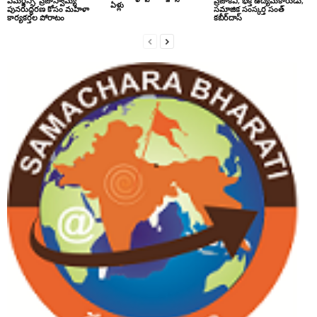
ఎమర్జెన్సీ: ప్రజాస్వామ్య
ప్రజాకవి, భక్తి ఉద్యమకారుడు,
ఏళ్లు
పునరుద్ధరణ కోసం మహిళా
సమాజిక సంస్కర్త సంత్‌
కార్యకర్తల పోరాటం
కబీర్‌దాస్‌