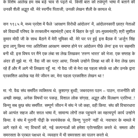
के विशेष आलेख हम सब बड़े चाव से पढ़ते थे. किसी बात को तर्कपूर्ण भाषा में बताने की
उनकी शैली अद्भुत थी. मेरे स्वर्गीय पिताजी, उनकी लेखन शैली के कायल थे.
सन १९८५ मे, मध्य प्रदेश में फैले ‘आरक्षण विरोधी आंदोलन’ में, आंदोलनकारी छात्र नेताओं
को विद्यार्थी परिषद के तत्कालीन महामंत्री (बाद में बिहार के पूर्व उप-मुख्यमंत्री) श्री सुशील
कुमार मोदी जी के साथ बैठाने में मेरी भूमिका थी. मेरे घर पर हुई इस बैठक में ‘अर्जुन सिंह
द्वारा लागू किया गया अतिरिक्त आरक्षण समाप्त होने पर आंदोलन पीछे लेना’ इस पर सहमति
बनी थी. इस विषय पर मैंने एक लंबा सा लेख लिखकर ‘तरुण भारत’ को भेजा. एक सप्ताह के
अंदर ही मुझे मा. गो. वैद्य जी का पत्र आया, जिसमे उन्होने लिखा था की वे मेरा लेख छाप
रहे हैं और मैं आगे भी लिखता रहूँ. मा. गो वैद्य जी से मेरा वह पहला संपर्क था और उनके द्वारा
प्रकाशित आलेख यह मेरे जीवन का, मेरा पहला प्रकाशित लेखन था !
मा. गो. वैद्य संघ समर्पित व्यक्तित्व थे. कुशाग्र बुध्दी, जबरदस्त पठन – पाठन, राजनीति की
अच्छी समझ, अनेक विषयों पर पकड़, विशाल लोक संग्रह, अद्भुत और विलक्षण प्रतिभा..!
किन्तु सब कुछ संघ समर्पित. सम्पूर्ण जीवन में संघ ने जो कहा, वही किया. संघ की विचारधारा
को अत्यंत सहज और सरल भाषा में, सामान्य लोगों तक पहुचाने का महत्वपूर्ण कार्य उन्होने
किया. वे संघ में पुरानी पीढ़ी के स्वयंसेवक थे, किन्तु ‘पुराने’ नहीं थे. नवाचार के मामले में
आगे रहते थे. नए विचारों को, नई कल्पनाओं को हमेशा प्रोत्साहित करते थे. समता और
समरसता के प्रबल पक्षधर थे. व्यवहार में भी समरसता का पालन करते थे.