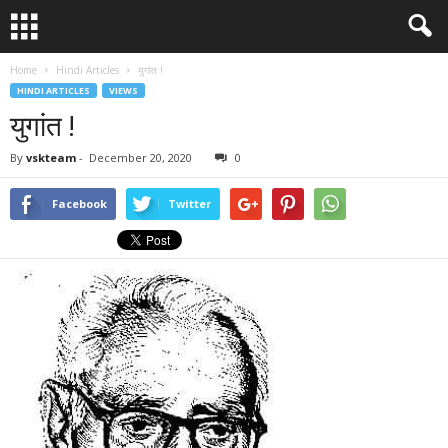
Home
Hindi Articles
युगांत !
HINDI ARTICLES
VIEWS
युगांत !
By
vskteam
-
December 20, 2020
0
Facebook
Twitter