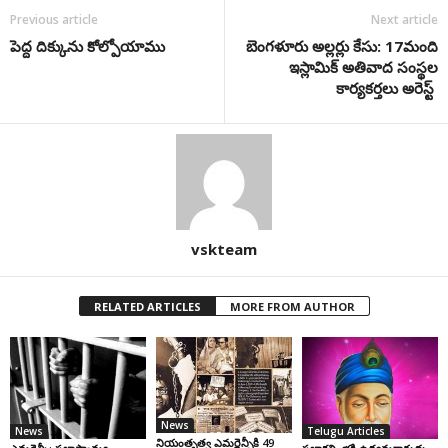
Previous article
Next article
పెద్ద దిక్కును కోల్పోయాము
బెంగళూరు అల్లర్లు కేసు: 17మంది
ఇస్లామిక్ అతివాద సంస్థల
కార్యకర్తలు అరెస్ట్
vskteam
RELATED ARTICLES
MORE FROM AUTHOR
News
News
Telugu Articles
నియంతృత్వ ఎమర్జెన్సీకి 49