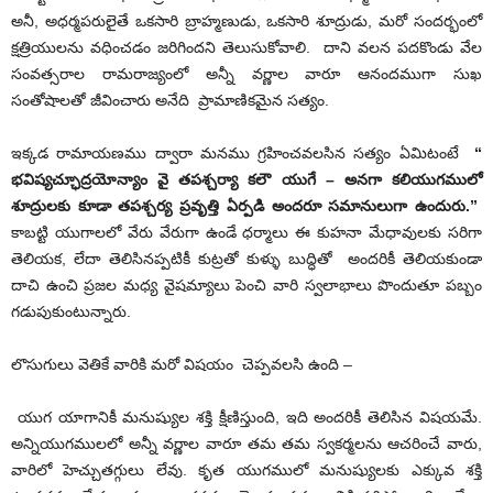
అనీ, అధర్మపరులైతే ఒకసారి బ్రాహ్మణుడు, ఒకసారి శూద్రుడు, మరో సందర్భంలో
క్షత్రియులను వధించడం జరిగిందని తెలుసుకోవాలి. దాని వలన పదకొండు వేల
సంవత్సరాల రామరాజ్యంలో అన్నీ వర్ణాల వారూ ఆనందముగా సుఖ
సంతోషాలతో జీవించారు అనేది ప్రామాణికమైన సత్యం.
ఇక్కడ రామాయణము ద్వారా మనము గ్రహించవలసిన సత్యం ఏమిటంటే
“
భవిష్యచ్ఛూద్రయోన్యాం వై తపశ్చర్యా కలౌ యుగే
–
అనగా కలియుగములో
శూద్రులకు కూడా తపశ్చర్య ప్రవృత్తి ఏర్పడి అందరూ సమానులుగా ఉందురు.
”
కాబట్టి యుగాలలో వేరు వేరుగా ఉండే ధర్మాలు ఈ కుహనా మేధావులకు సరిగా
తెలియక, లేదా తెలిసినప్పటికీ కుట్రతో కుళ్ళు బుద్ధితో అందరికీ తెలియకుండా
దాచి ఉంచి ప్రజల మధ్య వైషమ్యాలు పెంచి వారి స్వలాభాలు పొందుతూ పబ్బం
గడుపుకుంటున్నారు.
లొసుగులు వెతికే వారికి మరో విషయం చెప్పవలసి ఉంది –
యుగ యాగానికీ మనుష్యుల శక్తి క్షీణిస్తుంది, ఇది అందరికీ తెలిసిన విషయమే.
అన్నియుగములలో అన్నీ వర్ణాల వారూ తమ తమ స్వకర్మలను ఆచరించే వారు,
వారిలో హెచ్చుతగ్గులు లేవు. కృత యుగములో మనుష్యులకు ఎక్కువ శక్తి