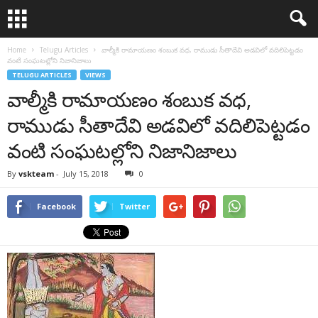
Home
Telugu Articles
వాల్మీకి రామాయణం శంబుక వధ, రాముడు సీతాదేవి అడవిలో వదిలిపెట్టడం
వంటి సంఘటల్లోని నిజానిజాలు
TELUGU ARTICLES
VIEWS
వాల్మీకి రామాయణం శంబుక వధ,
రాముడు సీతాదేవి అడవిలో వదిలిపెట్టడం
వంటి సంఘటల్లోని నిజానిజాలు
By
vskteam
-
July 15, 2018
0
Facebook
Twitter