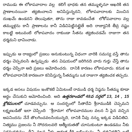
రాముడు ఈ లోకాపవాదాల వల్ల కలిగే భాధకు తన తమ్ముళ్ళనూ ఆఖరికి తన
ప్రాణాలనయినా త్యజించాలని అనిపిస్తున్నదని, లోకాపవాదాలకు మించిన
దుఃఖమే ఉండదని తెలుపుతూ, తాను రాజు కావడంచేత లోకోపవాదాల వల్ల
తమ్ముళ్లను కానీ ప్రాణాలను కానీ విడిచిపెట్టినట్లైతే అది రాజ్యానికి తీవ్ర నష్టం
కాబట్టి అటువంటి లోకాపవాదం రాకుండా సీతను త్యజించడమే రాజుగా తన
ధర్మమని భావించాడు.
ఇప్పుడు ఆ రాజ్యంలో ప్రజలు అనుకుంటున్న విధంగా వారికి సమస్య వస్తే తాను
ధర్మం చెప్పవలసి ఉన్నప్పుడు తన విషయంలో జరిగినది వారు గుర్తు చేస్తే తాను
ధర్మం చెప్పినా అది ప్రజలు ఆమోదించరు. దానికి కారణం లోకాపవాదు. కనుక ఆ
లోకాపవాదానికి కారణంగా కనిపిస్తున్న సీతమ్మను ఒక రాజుగా త్యజించక తప్పదు.
ఇక్కడ అసలు విషయం ఇంకొకటి ఏమిటంటే రాముడి ధర్మ నిష్ఠను సీతమ్మ కూడా
అర్ధం చేసుకుని ఆమోదించింది. అది
ఉత్తరకాండలో 48వ సర్గలో 13
,
14
,
15
శ్లోకములలో
చూడవచ్చును. ఆ సందర్భంలో సీతాదేవి శ్రీరాముడికి చెప్పమని
లక్ష్మణుడితో ఇలా చెప్పింది “శ్రీరామా! లోకాపవాదముల వలన నీ పైన వచ్చిన
అపనిందను నేనే తొలగించవలసియున్నది, దానికి నీవు నన్ను ఇక్కడ విడిచితివి.
నిత్యము ప్రజలను నీ సోదరులవలె ఆత్మీయతతో చూసుకుంటూ ఉండడము నీకు
పరమధర్మము. దీని వలన నీకు శాశ్వత కీర్తి లభించును. నీ ధర్మనిరతిని బట్టి