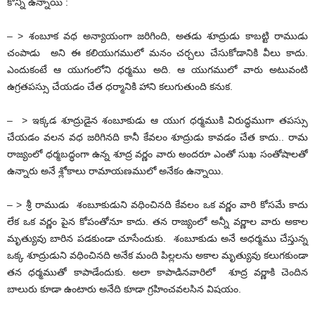
కొన్ని ఉన్నాయి :
– > శంబూక వధ అన్యాయంగా జరిగింది, అతడు శూద్రుడు కాబట్టి రాముడు
చంపాడు అని ఈ కలియుగములో మనం చర్చలు చేసుకోడానికి వీలు కాదు.
ఎందుకంటే ఆ యుగంలోని ధర్మము అది. ఆ యుగములో వారు అటువంటి
ఉగ్రతపస్సు చేయడం చేత ధర్మానికి హాని కలుగుతుంది కనుక.
– > ఇక్కడ శూద్రుడైన శంబూకుడు ఆ యుగ ధర్మముకి విరుద్ధముగా తపస్సు
చేయడం వలన వధ జరిగినది కానీ కేవలం శూద్రుడు కావడం చేత కాదు.. రామ
రాజ్యంలో ధర్మబద్ధంగా ఉన్న శూద్ర వర్ణం వారు అందరూ ఎంతో సుఖ సంతోషాలతో
ఉన్నారు అనే శ్లోకాలు రామాయణములో అనేకం ఉన్నాయి.
– > శ్రీ రాముడు శంబూకుడుని వధించినది కేవలం ఒక వర్ణం వారి కోసమే కాదు
లేక ఒక వర్ణం పైన కోపంతోనూ కాదు. తన రాజ్యంలో అన్నీ వర్ణాల వారు అకాల
మృత్యువు బారిన పడకుండా చూసేందుకు. శంబూకుడు అనే అధర్మము చేస్తున్న
ఒక్క శూద్రుడుని వధించినది అనేక మంది పిల్లలను అకాల మృత్యువు కలుగకుండా
తన ధర్మముతో కాపాడేందుకు. అలా కాపాడినవారిలో శూద్ర వర్ణాకి చెందిన
బాలురు కూడా ఉంటారు అనేది కూడా గ్రహించవలసిన విషయం.