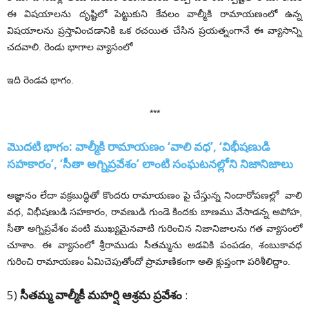
ఈ విషయాలను దృష్టిలో పెట్టుకుని కేవలం వాల్మీకి రామాయణంలో ఉన్న
విషయాలను ప్రస్తావించడానికి ఒక రచయిత చేసిన ప్రయత్నంగానే ఈ వ్యాసాన్ని
చదవాలి. రెండు భాగాల వ్యాసంలో
ఇది రెండవ భాగం.
***
మొదటి భాగం: వాల్మీకి రామాయణం ‘వాలి వధ’, ‘విభీషణుడి
సహకారం’, ‘సీతా అగ్నిప్రవేశం’ లాంటి సంఘటనల్లోని నిజానిజాలు
అజ్ఞానం లేదా వక్రబుద్ధితో కొందరు రామాయణం పై చేస్తున్న నిందారోపణల్లో వాలి
వధ, విభీషణుడి సహకారం, రావణుడి గుండె కిందకు బాణము వేసాడన్న అపోహ,
సీతా అగ్నిప్రవేశం వంటి ముఖ్యమైనవాటి గురించిన నిజానిజాలను గత వ్యాసంలో
చూశాం. ఈ వ్యాసంలో శ్రీరాముడు సీతమ్మను అడవికి పంపడం, శంబుకావధ
గురించి రామాయణం ఏమిచెపుతోందో ప్రామాణికంగా అతి క్లుప్తంగా పరిశీలిద్దాం.
5)
సీతమ్మ వాల్మీకీ మహర్షి ఆశ్రమ ప్రవేశం
: