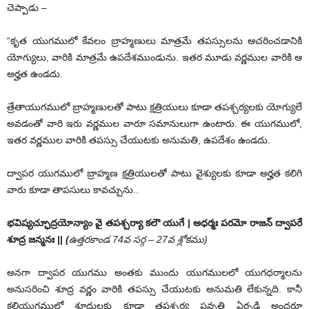
చెప్పాడు –
“కృత యుగములో కేవలం బ్రాహ్మణులు మాత్రమే తపస్సులను ఆచరించడానికి
యోగ్యులు, వారికి మాత్రమే ఉపదేశముండును. ఇతర మూడు వర్ణముల వారికి ఆ
అర్హత ఉండదు.
త్రేతాయుగములో బ్రాహ్మణులతో పాటు క్షత్రియులు కూడా తపశ్చర్యలకు యోగ్యులే
అవడంతో వారి ఇరు వర్ణముల వారూ సమానులుగా ఉంటారు. ఈ యుగములో,
ఇతర వర్ణముల వారికి తపస్సు చేయుటకు అనుమతి, ఉపదేశం ఉండదు.
ద్వాపర యుగములో బ్రాహ్మణ క్షత్రియులతో పాటు వైశ్యులకు కూడా అర్హత కలిగి
వారు కూడా తాపసులు కావచ్చును..
భవిష్యచ్ఛూద్రయోన్యాం వై తపశ్చర్యా కలౌ యుగే
|
అధర్మః పరమో రాజన్ ద్వాపరే
శూద్ర జన్మనః
||
(
ఉత్తరకాండ 74వ సర్గ
–
27వ శ్లోకము)
అనగా ద్వాపర యుగము అంతకు ముందు యుగములలో యుగధర్మాలను
అనుసరించి శూద్ర వర్ణం వారికి తపస్సు చేయుటకు అనుమతి లేకున్నది. కానీ
కలియుగములో శూద్రులకు కూడా తపశ్చర్య ప్రవృత్తి ఏర్పడి అందరూ