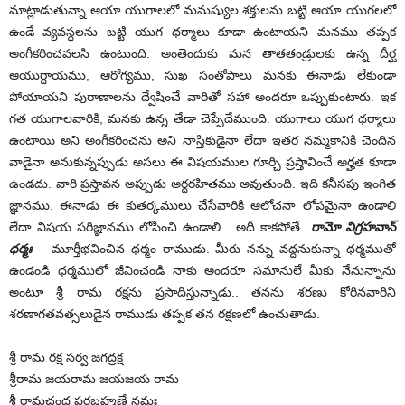
మాట్లాడుతున్నా ఆయా యుగాలలో మనుష్యుల శక్తులను బట్టి ఆయా యుగలలో
ఉండే వ్యవస్థలను బట్టి యుగ ధర్మాలు కూడా ఉంటాయని మనము తప్పక
అంగీకరించవలసి ఉంటుంది. అంతెందుకు మన తాతతండ్రులకు ఉన్న దీర్ఘ
ఆయుర్దాయము, ఆరోగ్యము, సుఖ సంతోషాలు మనకు ఈనాడు లేకుండా
పోయాయని పురాణాలను ద్వేషించే వారితో సహా అందరూ ఒప్పుకుంటారు. ఇక
గత యుగాలవారికి, మనకు ఉన్న తేడా చెప్పేదేముంది. యుగాలు యుగ ధర్మాలు
ఉంటాయి అని అంగీకరించను అని నాస్తికుడైనా లేదా ఇతర నమ్మకానికి చెందిన
వాడైనా అనుకున్నప్పుడు అసలు ఈ విషయముల గూర్చి ప్రస్తావించే అర్హత కూడా
ఉండదు. వారి ప్రస్తావన అప్పుడు అర్ధరహితము అవుతుంది. ఇది కనీసపు ఇంగిత
జ్ఞానము. ఈనాడు ఈ కుతర్కములు చేసేవారికి ఆలోచనా లోపమైనా ఉండాలి
లేదా విషయ పరిజ్ఞానము లోపించి ఉండాలి . అదీ కాకపోతే
రామో విగ్రహవాన్
ధర్మః
– మూర్తీభవించిన ధర్మం రాముడు. మీరు నన్ను వద్దనుకున్నా ధర్మముతో
ఉండండి ధర్మములో జీవించండి నాకు అందరూ సమానులే మీకు నేనున్నాను
అంటూ శ్రీ రామ రక్షను ప్రసాదిస్తున్నాడు.. తనను శరణు కోరినవారిని
శరణాగతవత్సలుడైన రాముడు తప్పక తన రక్షణలో ఉంచుతాడు.
శ్రీ రామ రక్ష సర్వ జగద్రక్ష
శ్రీరామ జయరామ జయజయ రామ
శ్రీ రామచంద్ర పరబ్రహ్మణే నమః