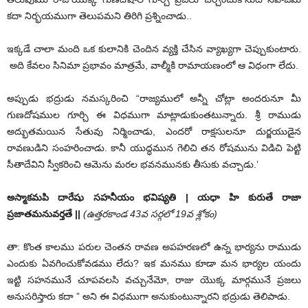
కదా నిర్భయముగా తెలుపమని తిరిగి ప్రశ్నించాడు..
ఇక్కడే చాలా మంది ఒక కులానికి చెందిన వ్యక్తి చేసిన వ్యాఖ్యగా చెప్పుకుంటారు.
అది కేవలం సినిమా ప్రభావం మాత్రమే, వాల్మీకి రామాయణంలో ఆ విధంగా లేదు.
అప్పుడు భద్రుడు నమస్కరించి “రాజ్యములో అన్నీ చోట్లా అందరునూ మీ
గుణదోషముల గూర్చి ఈ విధముగా మాట్లాడుకుంతటున్నారు. శ్రీ రాముడు
అద్భుతమయిన సేతువు నిర్మించాడు, ఎందరో రాక్షసులనూ దుర్జయుడైన
రావణుడిని సంహరించాడు. కానీ యుద్ధమున గెలిచి తన రోషమును విడిచి పెట్టి
సీతాదేవిని స్వీకరించి ఆమెను మరల భవనమునకు తీసుకు వచ్చాడు.’
అస్మాకమపి దారేషు సహనీయం భవిష్యతి
|
యధా హి కురుతే రాజా
ప్రజాతమనువర్తతే
||
(
ఉత్తరకాండ 43వ సర్గలో 19వ శ్లోకం)
తా: కొంత కాలము పరుల చెంతన రావణ అపహరణలో ఉన్న భార్యను రాముడు
ఎందుకు ఏవగించుకోవడము లేదు? ఇక మనము కూడా మన భార్యల యందు
ఇట్టి సహనమునే చూపవలసి వచ్చునేమో, రాజు యొక్క మార్గమునే ప్రజలు
అనుసరిస్తారు కదా ” అని ఈ విధముగా అనుకుంటున్నారని భద్రుడు తెలిపాడు.