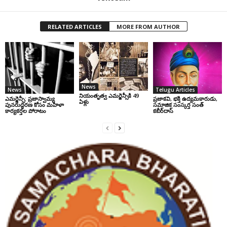
RELATED ARTICLES
MORE FROM AUTHOR
News
News
Telugu Articles
నియంతృత్వ ఎమర్జెన్సీకి 49
ఎమర్జెన్సీ: ప్రజాస్వామ్య
ప్రజాకవి, భక్తి ఉద్యమకారుడు,
ఏళ్లు
పునరుద్ధరణ కోసం మహిళా
సమాజిక సంస్కర్త సంత్‌
కార్యకర్తల పోరాటం
కబీర్‌దాస్‌