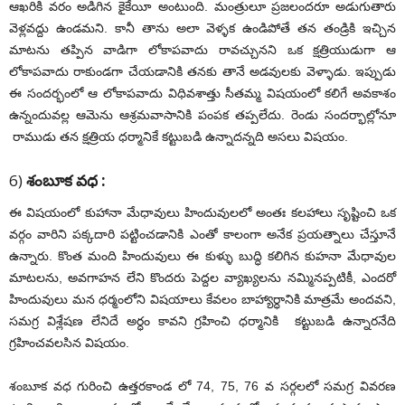
ఆఖరికి వరం అడిగిన కైకేయీ అంటుంది. మంత్రులూ ప్రజలందరూ అడుగుతారు
వెళ్లవద్దు ఉండమని. కానీ తాను అలా వెళ్ళక ఉండిపోతే తన తండ్రికి ఇచ్చిన
మాటను తప్పిన వాడిగా లోకాపవాదు రావచ్చునని ఒక క్షత్రియుడుగా ఆ
లోకాపవాదు రాకుండగా చేయడానికి తనకు తానే అడవులకు వెళ్ళాడు. ఇప్పుడు
ఈ సందర్భంలో ఆ లోకాపవాదు విధివశాత్తు సీతమ్మ విషయంలో కలిగే అవకాశం
ఉన్నందువల్ల ఆమెను ఆశ్రమవాసానికి పంపక తప్పలేదు. రెండు సందర్భాల్లోనూ
రాముడు తన క్షత్రియ ధర్మానికే కట్టుబడి ఉన్నాదన్నది అసలు విషయం.
6)
శంబూక వధ :
ఈ విషయంలో కుహానా మేధావులు హిందువులలో అంతః కలహాలు సృష్టించి ఒక
వర్గం వారిని పక్కదారి పట్టించడానికి ఎంతో కాలంగా అనేక ప్రయత్నాలు చేస్తూనే
ఉన్నారు. కొంత మంది హిందువులు ఈ కుళ్ళు బుద్ధి కలిగిన కుహనా మేధావుల
మాటలను, అవగాహన లేని కొందరు పెద్దల వ్యాఖ్యలను నమ్మినప్పటికీ, ఎందరో
హిందువులు మన ధర్మంలోని విషయాలు కేవలం బాహ్యార్ధానికి మాత్రమే అందవని,
సమగ్ర విశ్లేషణ లేనిదే అర్ధం కావని గ్రహించి ధర్మానికి కట్టుబడి ఉన్నారనేది
గ్రహించవలసిన విషయం.
శంబూక వధ గురించి ఉత్తరకాండ లో 74, 75, 76 వ సర్గలలో సమగ్ర వివరణ