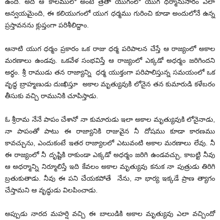
ఉంది. అది ఆ కాలములో అంటే త్రేతా యుగంలో యుగ ధర్మానుసారం ఎలా
అన్వయమైంది, ఈ కలియుగంలో యుగ ధర్మము గురించి కూడా అందులోనే ఉన్న
ప్రస్తావనను క్లుప్తంగా పరిశీలిద్దాం.
ఆనాటి యుగ ధర్మం ప్రకారం ఒక రాజు ధర్మ పరిపాలన చేస్తే ఆ రాజ్యంలో అకాల
మరణాలు ఉండవు. ఒకవేళ సంభవిస్తే ఆ రాజ్యంలో ఎక్కడో అధర్మం జరిగిందని
అర్ధం. శ్రీ రాముడు తన రాజ్యాన్ని ధర్మ యుక్తంగా పరిపాలిస్తున్న సమయంలో ఒక
వృద్ధ బ్రాహ్మణుడు దుఃఖిస్తూ అకాల మృత్యువుకి లోనైన తన కుమారుడి కళేబరం
తీసుకు వచ్చి రామునికి చూపిస్తాడు.
ఓ శ్రీరామ నేనే పాపం చేశానో నా కుమారుడు ఇలా అకాల మృత్యువుకి లోనైనాడు,
నా పాపంతో పాటు ఈ రాజ్యానికి రాజువైన నీ దోషము కూడా కారణము
కావచ్చును, ఎందుకంటే ఇతర రాజ్యాలలో ఎటువంటి అకాల మరణాలు లేవు. నీ
ఈ రాజ్యంలో నీ దృష్టికి రాకుండా ఎక్కడో అధర్మం జరిగి ఉండవచ్చు, కాబట్టి నీవు
ఆ అధర్మాన్ని నిర్మూలిస్తే ఇది కేవలం అకాల మృత్యువు కనుక నా పుత్రుడు తిరిగి
బ్రతుకుతాడు. నీవు ఈ పని చేయకపోతే నేను, నా భార్య ఇక్కడే ప్రాణ త్యాగం
చేస్తామని ఆ వృద్ధుడు విలపించాడు.
అప్పుడు నారద మహర్షి వచ్చి ఈ బాలుడికి అకాల మృత్యువు ఎలా వచ్చిందో