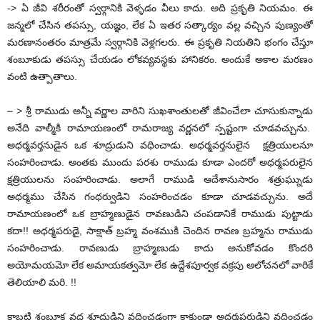
-> ఏ జీవి శరీరంతో స్వర్గానికి వెళ్ళడం వీలు కాదు. అది ప్రకృతి నియమం. ఈ
జన్మలో చేసిన తపస్సు, యజ్ఞం, లేక ఏ ఇతర సత్కార్యం వల్ల వచ్చిన పుణ్యంతో
మరణానంతరం మాత్రమే స్వర్గానికి వెళ్లగలరు. ఈ ప్రకృతి నియతిని భంగం చేస్తూ
శంబూకుడు తపస్సు చేయడం లోకవ్యవస్థకు హానికరం. అందుకే అకాల మరణం
వంటి ఉత్పాతాలు.
– > శ్రీ రాముడు అన్నీ వర్ణాల వారిని సుఖశాంతులతో జీవించేలా చూసుకున్నాడు
అనేది వాల్మీకి రామాయణంలో రామరాజ్య వర్ణనలో స్పష్టంగా చూడవచ్చును.
అధర్మవర్తనుడైన ఒక శూద్రుడుని వధించాడు. అధర్మవర్తనులైన క్షత్రియులనూ
సంహరించాడు. అంతకు ముందు పరశు రాముడు కూడా ఎందరో అధర్మపరులైన
క్షత్రియులను సంహరించాడు. అలాగే రాముడి ఆదేశానుసారం శత్రుఘ్నుడు
అధర్మము చేసిన గంధర్వుడిని సంహరించడం కూడా చూడవచ్చును. అదే
రామాయణంలో ఒక బ్రాహ్మణుడైన రావణుడిని చంపడానికే రాముడు పుట్టాడు
కదా!! అధర్మపరుడై, సాక్షాత్ బ్రహ్మ వంశముకి చెందిన రావణ బ్రహ్మను రాముడు
సంహరించాడు. రావణుడు బ్రాహ్మణుడు కాదు అనుకోవడం కొందరి
అయోమయమో లేక అమాయకత్వమో లేక ఉద్దేశపూర్వక వక్రపు ఆలోచనలో వారికే
తెలియాలి మరి. !!
కాబట్టి శంబూక వధ శూద్రుడిని వధించడంగా కాకుండా అధర్మపరుడిని వధించడం