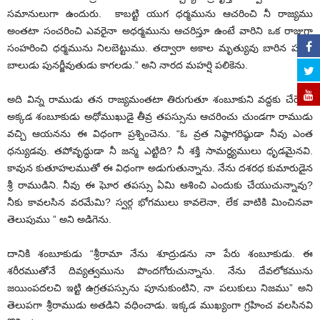
సమానులుగా ఉందురు. కాబట్టి యుగ ధర్మమును ఆచరించి నీ రాజ్యము
అంతటా సంచరించి ఎవరైనా అధర్మమును ఆచరిస్తూ ఉంటే వారిని ఒక రాజుగా
సంహరించి ధర్మమును నిలబెట్టుము. తద్వారా అకాల మృత్యువు బారిన పడిన
బాలుడు పునర్జీవుతుడు కాగలడు.” అని నారద మహర్షి పలికెను.
అది విన్న రాముడు తన రాజ్యమంతటా తిరుగుతూ శంబూకుని వద్దకు చేరెను.
అక్కడ శంబూకుడు అధోముఖుడై తీవ్ర తపస్సును ఆచరించు చుండగా రాముడు
వచ్చి ఆయనను ఈ విధంగా ప్రశ్నించెను. “ఓ వ్రత నిష్ఠాగరిష్ఠుడా నీవు ఎంత
ధన్యుడవు. తపోవృద్ధుడా నీ జన్మ ఎట్టిది? నీ శక్తి సామర్ధ్యములు ధృడమైనవి.
కావున కుతూహలముతో ఈ విధంగా అడుగుతున్నాను. నేను దశరధ కుమారుడైన
శ్రీ రాముడిని. నీవు ఈ ఘోర తపస్సు ఏమి ఆశించి ఎందుకు చేయుచున్నావు?
నీకు కావలసిన వరమేమి? స్వర్గ భోగములు కావలెనా, లేక వాటికి మించినవా
తెలుపుము ” అని అడిగెను.
దానికి శంబూకుడు “శ్రీరామా నేను శూద్రుడను నా పేరు శంబూకుడు. ఈ
శరీరముతోనే దివ్యత్వమును పొందగోరుచున్నాను. నేను దేవలోకమును
జయింపదలచి ఇట్టి ఉగ్రతపస్సును పూనుకుంటిని, నా పలుకులు నిజము” అని
తెలుపగా శ్రీరాముడు అతడిని వధించాడు. ఇక్కడ ముఖ్యంగా గ్రహించ వలసినవి