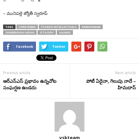
– మునిపల్లె జ్యోతీ స్వరూప్
TAGS
LORD RAMA
PSUEDO INTELLECTUALS
RAMAYANAM
SHAMBHUKA VADHA
SITA DEVI
VALMIKI
Facebook
Twitter
Previous article
Next article
ఆర్‌ఎస్‌ఎస్‌ ప్రభావం ఉన్నచోట
పోటీ ఏదైనా, గెలుపు నాదే –
సంఘర్షణ ఉండదు
హిమదాస్‌
vskteam