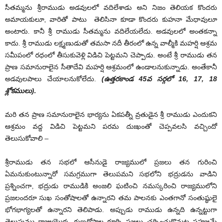
సీతమ్మను శ్రీరాముడు అడవులలో వదిలేశాడు అని నిజం తెలియక కొందరు
అమాయకులూ, వారితో పాటు తెలిసినా కూడా కొందరు కుహనా మేధావులూ
అంటారు. కానీ శ్రీ రాముడు సీతమ్మను వదిలేయలేదు. అడవులలో అంతకన్నా
కాదు. శ్రీ రాముడు లక్ష్మణుడుతో తమసా నదీ తీరంలో ఉన్న వాల్మీకి మహర్షి ఆశ్రమ
సమీపంలో రధంలో తీసుకువెళ్లి విడిచి పెట్టమని చెప్పాడు. అంటే శ్రీ రాముడు తన
ప్రాణ సమానురాలైన సీతాదేవి మహర్షి ఆశ్రమంలో ఉండాలనుకున్నాడు. అంతేకానీ
అడవులపాలు చేయాలనుకోలేదు.
(ఉత్తరకాండ 45వ సర్గలో 16
,
17
,
18
శ్లోకములు).
మరి తన ప్రాణ సమానురాలైన భార్యను ఏకపత్నీ వ్రతుడైన శ్రీ రాముడు ఎందుకని
ఆశ్రమం వద్ద విడిచి పెట్టమని పరమ దుఃఖంతో చెప్పవలసి వచ్చిందో
తెలుసుకోవాలి –
శ్రీరాముడు తన సభలో ఆసీనుడై రాజ్యములో ప్రజలు తన గురించి
ఏమనుకుంటున్నారో సమగ్రముగా తెలుపమని సభలోని భద్రుడను వాడిని
ప్రశ్నించగా, భద్రుడు రాముడికి అంజలి ఘటించి నమస్కరించి రాజ్యములోని
ప్రజలందరూ సుఖ సంతోషాలతో ఉన్నారని తమ పాలనకు ఎంతగానో సంతుష్థులై
భోగభాగ్యలతో ఉన్నారని తెలిపాడు. అప్పుడు రాముడు ఉన్నది ఉన్నట్టుగా
తెలుపుము రాజుయొక్క గుణదోషాల గూర్చి ప్రజలు చర్చించుకొనుట సహజమే