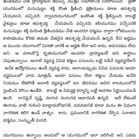
ఉండడము చేత బ్రాహ్మణుల తపస్సు మొత్తం సమాజానికి సరిపోయింది. త్రేతా
యుగములో మనుష్యుల శక్తి కొంత క్షీణించి క్షత్రియులు కూడా తపశ్చర్య
చేయవలసి వచ్చినది. ద్వాపరయుగములో ఇంకొంత శక్తి క్షీణిస్తుంది కాబట్టి
వైశ్యులు కూడా తపశ్చర్య చేయవలసి వచ్చినది, కలియుగము వచ్చేసరికి
మనుష్యుల శక్తి మరింత క్షీణించడము చేత అందరూ ధర్మము ద్వారా లోకములను
కాపాడటము కొరకు తమకు చేతనైన తపశ్చర్య చేయవలసి ఉన్నది. దీని అర్ధము
ఆ ముందు యుగాలలో మిగతా వారికి ఆ అర్హత లేదా అని కాదు, అవసరము లేదు
అని. ఆ మాటకొస్తే కృతయుగంలో అందరూ బ్రాహ్మణులే అని శాస్త్రాలు
చెపుతున్నాయి. ఆనాటి వ్యవస్థ వివిధ కర్మలు పనులను బట్టి నడిచే వ్యవస్థలేకానీ
అనేక ఉద్యోగములు ఉండే వ్యవస్థ కాదు. అలాంటప్పుడు వివిధ పనులకు ఆయా
వర్ణములలో వారు మాత్రమే ఆయా పనులు లేదా కర్మలు చేయడం అనేది
నియమం లేకపోతే ఆనాటి వ్యవస్థలలో జన జీవనము అచిర కాలములలోనే
స్తంభించి పోయి ఉండేది.. కాబట్టి ఆ విధ్యుక్త ధర్మాన్ని బట్టి ఆచరణ నిర్ణయింపబడి
ఉంది. దానిపైనే సృష్టి, మానవ మనుగడ ఆధారపడి ఉన్నది. అదే లేకుంటే
ఈనాడు వాటి గురించి మాట్లాడుకోడానికి, చదవడానికి కూడా మనం ఈ విధంగా
నాగరికత కలిగి ఉండే వాళ్ళం కాదు. ప్రపంచానికి నాగరికత నేర్పిన సనాతన
ధర్మము, సంస్కృతీ మనది.
యుగములు ఉన్నాయి అందులో ఆ యుగములో ఇలా జరిగింది అని ఎవరు