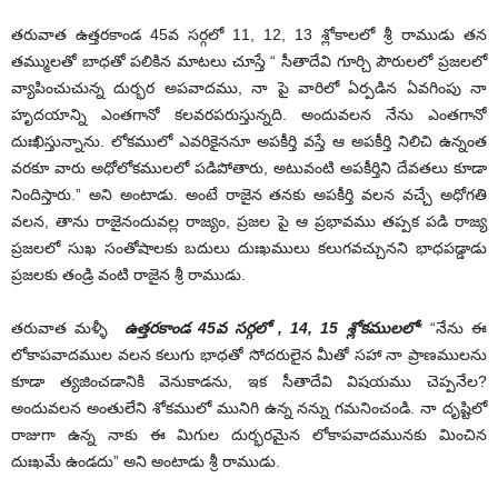
తరువాత ఉత్తరకాండ 45వ సర్గలో 11, 12, 13 శ్లోకాలలో శ్రీ రాముడు తన
తమ్ములతో బాధతో పలికిన మాటలు చూస్తే “ సీతాదేవి గూర్చి పౌరులలో ప్రజలలో
వ్యాపించుచున్న దుర్భర అపవాదము, నా పై వారిలో ఏర్పడిన ఏవగింపు నా
హృదయాన్ని ఎంతగానో కలవరపరుస్తున్నది. అందువలన నేను ఎంతగానో
దుఃఖిస్తున్నాను. లోకములో ఎవరికైననూ అపకీర్తి వస్తే ఆ అపకీర్తి నిలిచి ఉన్నంత
వరకూ వారు అధోలోకములలో పడిపోతారు, అటువంటి అపకీర్తిని దేవతలు కూడా
నిందిస్తారు.” అని అంటాడు. అంటే రాజైన తనకు అపకీర్తి వలన వచ్చే అధోగతి
వలన, తాను రాజైనందువల్ల రాజ్యం, ప్రజల పై ఆ ప్రభావము తప్పక పడి రాజ్య
ప్రజలలో సుఖ సంతోషాలకు బదులు దుఃఖములు కలుగవచ్చునని భాధపడ్డాడు
ప్రజలకు తండ్రి వంటి రాజైన శ్రీ రాముడు.
తరువాత మళ్ళీ
ఉత్తరకాండ 45వ సర్గలో
,
14
,
15 శ్లోకములలో
* “నేను ఈ
లోకాపవాదముల వలన కలుగు భాధతో సోదరులైన మీతో సహా నా ప్రాణములను
కూడా త్యజించడానికి వెనుకాడను, ఇక సీతాదేవి విషయము చెప్పనేల?
అందువలన అంతులేని శోకములో మునిగి ఉన్న నన్ను గమనించండి. నా దృష్టిలో
రాజుగా ఉన్న నాకు ఈ మిగుల దుర్భరమైన లోకాపవాదమునకు మించిన
దుఃఖమే ఉండదు” అని అంటాడు శ్రీ రాముడు.