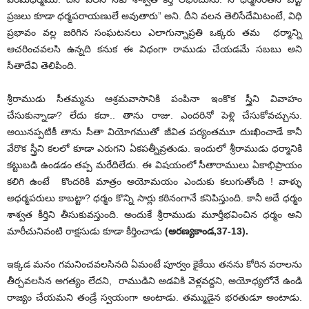
ప్రజలు కూడా ధర్మపరాయణులే అవుతారు” అని. దీని వలన తెలిసేదేమిటంటే, విధి
ప్రభావం వల్ల జరిగిన సంఘటనలు ఎలాగున్నాప్రతి ఒక్కరు తమ ధర్మాన్ని
ఆచరించవలసి ఉన్నది కనుక ఈ విధంగా రాముడు చేయడమే సబబు అని
సీతాదేవి తెలిపింది.
శ్రీరాముడు సీతమ్మను ఆశ్రమవాసానికి పంపినా ఇంకొక స్త్రీని వివాహం
చేసుకున్నాడా? లేదు కదా.. తాను రాజు. ఎందరినో పెళ్లి చేసుకోవచ్చును.
అయినప్పటికీ తాను సీతా వియోగముతో జీవిత పర్యంతమూ దుఃఖించాడే కానీ
వేరొక స్త్రీని కలలో కూడా ఎరుగని ఏకపత్నీవ్రతుడు. ఇందులో శ్రీరాముడు ధర్మానికి
కట్టుబడి ఉండడం తప్ప మరేదిలేదు. ఈ విషయంలో సీతారాములు ఏకాభిప్రాయం
కలిగి ఉంటే కొందరికి మాత్రం అయోమయం ఎందుకు కలుగుతోంది ! వాళ్ళు
అధర్మపరులు కాబట్టా? ధర్మం కొన్ని సార్లు కఠినంగానే కనిపిస్తుంది. కానీ అదే ధర్మం
శాశ్వత కీర్తిని తీసుకువస్తుంది. అందుకే శ్రీరాముడు మూర్తీభవించిన ధర్మం అని
మారీచునివంటి రాక్షసుడు కూడా కీర్తించాడు
(అరణ్యకాండ
,37-13).
ఇక్కడ మనం గమనించవలసినది ఏమంటే పూర్వం కైకేయి తనను కోరిన వరాలను
తీర్చవలసిన అగత్యం లేదని, రాముడిని అడవికి వెళ్లవద్దని, అయోధ్యలోనే ఉండి
రాజ్యం చేయమని తండ్రే స్వయంగా అంటాడు. తమ్ముడైన భరతుడూ అంటాడు.