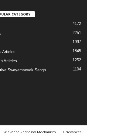
PULAR CATEGORY
4172
2251
u
1997
s
1845
 Articles
1252
h Articles
1104
riya Swayamsevak Sangh
Grievance Redressal Mechanism
Grievances