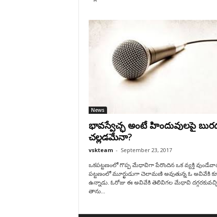
News
భావస్వేచ్ఛ అంటే హిందువులపై బుర
చల్లడమేనా?
vskteam
-
September 23, 2017
ఒకపట్టణంలో గొప్ప మేధావిగా పేరొందిన ఒక వ్యక్తి వుండేవా
పట్టణంలో మూర్ఖుడుగా చెలామణి అవుతున్న ఓ అవివేకి క
ఉన్నాడు. ఓరోజు ఈ అవివేకి తెలివిగల మేధావి దగ్గరకువచ్చి
తాను...