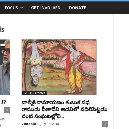
FOCUS
GET INVOLVED
DONATE
ls
Telugu Articles
…!?
వాల్మీకి రామాయణం శంబుక వధ,
రాముడు సీతాదేవి అడవిలో వదిలిపెట్టడం
0
వంటి సంఘటల్లోని...
ంది.
vskteam
-
July 15, 2018
0
ి