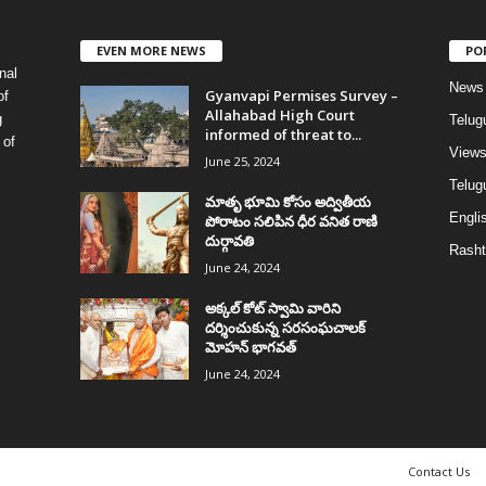
EVEN MORE NEWS
PO
nal
News
Gyanvapi Permises Survey –
of
Allahabad High Court
g
Telug
informed of threat to...
 of
View
June 25, 2024
Telugu
మాతృ భూమి కోసం అద్వితీయ
Englis
పోరాటం సలిపిన ధీర వనిత రాణి
దుర్గావతి
Rasht
June 24, 2024
అక్కల్‌ కోట్‌ స్వామి వారిని
దర్శించుకున్న సరసంఘచాలక్
మోహన్ భాగవత్
June 24, 2024
Contact Us