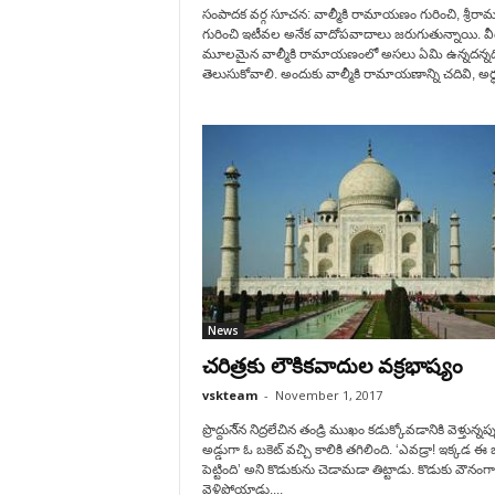
సంపాదక వర్గ సూచన: వాల్మీకి రామాయణం గురించి, శ్రీరామ
గురించి ఇటీవల అనేక వాదోపవాదాలు జరుగుతున్నాయి. వీటిన
మూలమైన వాల్మీకి రామాయణంలో అసలు ఏమి ఉన్నదన్నద
తెలుసుకోవాలి. అందుకు వాల్మీకి రామాయణాన్ని చదివి, అర్ధ
News
చరిత్రకు లౌకికవాదుల వక్రభాష్యం
vskteam
-
November 1, 2017
ప్రొద్దునే్న నిద్రలేచిన తండ్రి ముఖం కడుక్కోవడానికి వెళ్తున్నప
అడ్డుగా ఓ బకెట్ వచ్చి కాలికి తగిలింది. ‘ఎవడ్రా! ఇక్కడ ఈ 
పెట్టింది’ అని కొడుకును చెడామడా తిట్టాడు. కొడుకు వౌనంగా
వెళ్లిపోయాడు....