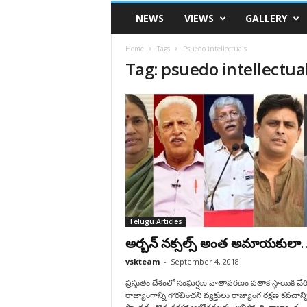
VSK
NEWS
VIEWS
GALLERY
Telangana
Home
Tags
Psuedo intellectuals
Tag: psuedo intellectua
Telugu Articles
అర్బన్ నక్సల్స్ అంత అమాయకులా
vskteam
-
September 4, 2018
ప్రస్తుతం దేశంలో సంఘర్షణ వాతావరణం పతాక స్థాయికి చేరి
రాజ్యాంగాన్ని గౌరవించని వ్యక్తులు రాజ్యాంగ రక్షణ కవచాన్న