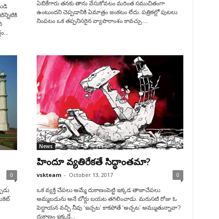
ఏబికేగారు తనకు తాను వేసుకోవటం మరింత సముచితంగా
ుడి
ఉంటుందని చెప్పడానికి ఏమాత్రం జంకటం లేదు. పత్రికల్లో పుటలు
్నిటికి
నింపటం ఒక తప్పనిసరైన వ్యాపారాంశం కావచ్చు....
ి
ం...
News
హిందూ వ్యతిరేకతే సిద్ధాంతమా?
0
vskteam
-
October 13, 2017
0
్పుడు
ఒక వ్యక్తి చేపలు అమ్మే దుకాణంపెట్టి ఇక్కడ తాజాచేపలు
బకెట్
అమ్మబడును అనే బోర్డు బయట తగిలించాడు. మరుసటి రోజు ఓ
పెద్దాయన వచ్చి నీవు ‘ఇచ్చట’ కాకపోతే ‘అచ్చట’ అమ్ముతున్నావా?
దుకాణం ఇక్కడే...