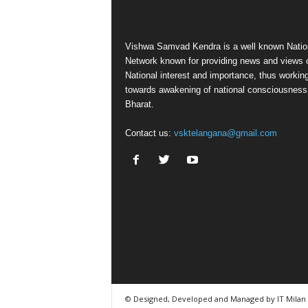
Vishwa Samvad Kendra is a well known Natio
Network known for providing news and views 
National interest and importance, thus workin
towards awakening of national consciousness
Bharat.
Contact us:
vsktelangana@gmail.com
© Designed, Developed and Managed by IT Milan