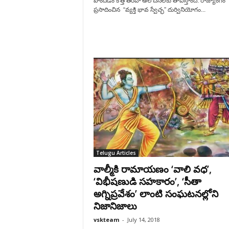
పొందడం కొత్త తరహా ఆలోచనలకు తావిస్తోంది. రాజ్యాంగం
ప్రసాదించిన “వ్యక్తి భావ స్వేచ్ఛ” దుర్వినియోగం...
Telugu Articles
వాల్మీకి రామాయణం ‘వాలి వధ’,
‘విభీషణుడి సహకారం’, ‘సీతా
అగ్నిప్రవేశం’ లాంటి సంఘటనల్లోని
నిజానిజాలు
vskteam
-
July 14, 2018