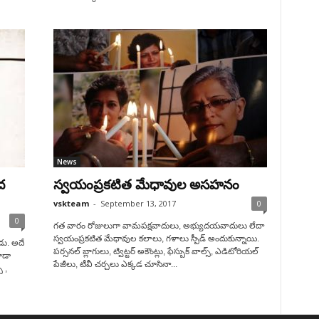
News
ద
స్వయంప్రకటిత మేధావుల అసహనం
vskteam
-
September 13, 2017
0
0
గత వారం రోజులుగా వామపక్షవాదులు, అభ్యుదయవాదులు లేదా
స్వయంప్రకటిత మేధావుల కలాలు, గళాలు స్పీడ్ అందుకున్నాయి.
డు. అదే
పర్సనల్ బ్లాగులు, ట్విట్టర్ అకౌంట్లు, ఫేస్బుక్ వాల్స్, ఎడిటోరియల్
ూడా
పేజీలు, టీవీ చర్చలు ఎక్కడ చూసినా...
 ,