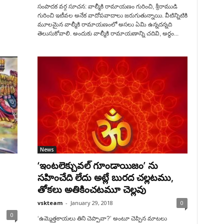
సంపాదక వర్గ సూచన: వాల్మీకి రామాయణం గురించి, శ్రీరాముడి
గురించి ఇటీవల అనేక వాదోపవాదాలు జరుగుతున్నాయి. వీటిన్నిటికి
మూలమైన వాల్మీకి రామాయణంలో అసలు ఏమి ఉన్నదన్నది
తెలుసుకోవాలి. అందుకు వాల్మీకి రామాయణాన్ని చదివి, అర్ధం...
News
‘ఇంటలెక్చువల్‌ గూండాయిజం’ ను
సహించేది లేదు అట్లే బురద చల్లటము,
తోకలు అతికించటమూ చెల్లవు
vskteam
-
January 29, 2018
0
0
‘ఉమ్మెత్తకాయలు తిని చెప్పావా?’ అంటూ చెప్పిన మాటలు