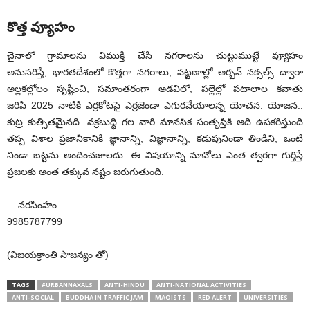
కొత్త వ్యూహం
చైనాలో గ్రామాలను విముక్తి చేసి నగరాలను చుట్టుముట్టే వ్యూహం
అనుసరిస్తే, భారతదేశంలో కొత్తగా నగరాలు, పట్టణాల్లో అర్బన్ నక్సల్స్ ద్వారా
అల్లకల్లోలం సృష్టించి, సమాంతరంగా అడవిలో, పల్లెల్లో పటాలాల కవాతు
జరిపి 2025 నాటికి ఎర్రకోటపై ఎర్రజెండా ఎగురవేయాలన్న యోచన. యోజన..
కుట్ర కుత్సితమైనది. వక్రబుద్ధి గల వారి మానసిక సంతృప్తికి అది ఉపకరిస్తుంది
తప్ప విశాల ప్రజానీకానికి జ్ఞానాన్ని, విజ్ఞానాన్ని, కడుపునిండా తిండిని, ఒంటి
నిండా బట్టను అందించజాలదు. ఈ విషయాన్ని మావోలు ఎంత త్వరగా గుర్తిస్తే
ప్రజలకు అంత తక్కువ నష్టం జరుగుతుంది.
– నరసింహం
9985787799
(విజయక్రాంతి సౌజన్యం తో)
TAGS
#URBANNAXALS
ANTI-HINDU
ANTI-NATIONAL ACTIVITIES
ANTI-SOCIAL
BUDDHA IN TRAFFIC JAM
MAOISTS
RED ALERT
UNIVERSITIES