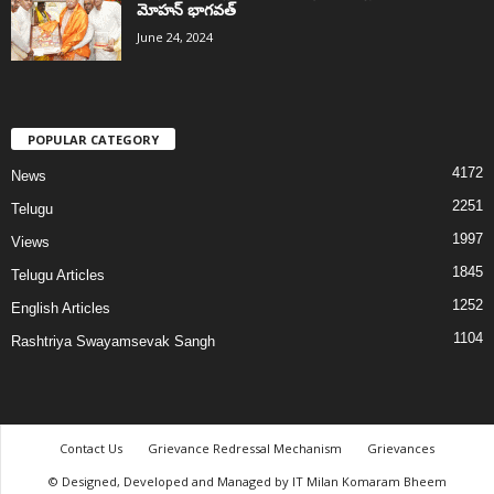
మోహన్ భాగవత్
June 24, 2024
POPULAR CATEGORY
4172
News
2251
Telugu
1997
Views
1845
Telugu Articles
1252
English Articles
1104
Rashtriya Swayamsevak Sangh
Contact Us
Grievance Redressal Mechanism
Grievances
© Designed, Developed and Managed by IT Milan Komaram Bheem