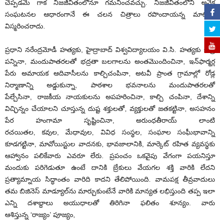
చెప్పడమే గాక నిజజీవితంలోనూ గమనించవచ్చు. నిజజీవితంలోని అనేక
సంఘటనల ఆధారంగానే ఈ చలన చిత్రాలు రపొందాయన్న మాటను
విస్మరించరాదు.
ప్రధాని నరేంద్రమోడీ హత్యకు, హైద్రాబాద్ విశ్వవిద్యాలయం వి.సి. హత్యకు కుట్ర
పన్నినా, మందుపాతరలతో భద్రతా బలగాలను అంతమొందించినా, ఇన్‌ఫార్మర్ల
పేరు అమాయక ఆదివాసీలను కాల్చిచంపినా, అటవీ ప్రాంత గ్రామాల్లో రోడ్ల
నిర్మాణాన్ని అడ్డుకున్నా, పాఠశాల భవనాలను మందుపాతరలతో
పేల్చేసినా, రాజకీయ నాయకులను అపహరించినా, కాల్చి చంపినా, దేశాన్ని
విచ్ఛిన్నం చేయాలని చూస్తున్న దుష్ట శక్తులతో, వ్యక్తులతో జతకట్టినా, అసహనం
పేర హంగామా సృష్టించినా, అరుంధతీరాయ్ లాంటి
రచయితల, కవుల, మేధావుల, వివిధ సంస్థల, సంఘాల సంఘీభావాన్ని
కూడగట్టినా, మావోయిస్టుల వాదనకు, భావజాలానికి, మార్కెట్ రహిత వ్యవస్థకు
ఆహ్వానం పలికేవారు ఎవరూ లేరు. ప్రపంచం ఒకవైపు వేగంగా పయనిస్తూ
మందుకు పరిగెడుతూ ఉంటే దానికి బ్రేకులు వేయగల శక్తి వారికి లేదని
ప్రత్యామ్నాయ సిద్ధాంతం వారిది కాదని తేలిపోయింది. వామపక్ష తీవ్రవాదులు
తమ బిజినెస్ మాడ్యూల్‌ను మార్చుకుంటేనే వారికి మాన్యత లభిస్తుంది తప్ప ఇలా
ఎన్ని దశాబ్దాలు అయుధాలతో తిరిగినా ఫలితం శూన్యం. వారు
ఆశిస్తున్న ‘రాజ్యం’ పూజ్యం,