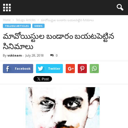
Home
Telugu Articles
మావోయిస్టుల బండారం బయటపెట్టిన సినిమాలు
TELUGU ARTICLES
VIEWS
మావోయిస్టుల బండారం బయటపెట్టిన
సినిమాలు
By
vskteam
-
July 28, 2018
0
Facebook
Twitter