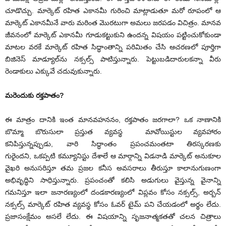
చూడొచ్చు. మార్కెట్ రహిత ఎకానమీ గురించి మాట్లాడుతూ మరో రూపంలో ఆ
మార్కెట్ ఎకానమీనే వారు మరింత మొరటుగా అమలు జరపడం విచిత్రం. మానవ
జీవనంలో మార్కెట్ ఎకానమీ గూడుకట్టుకుని ఉందన్న విషయం పట్టించుకోకుండా
మాటల వరకే మార్కెట్ రహిత సిద్ధాంతాన్ని పరిమితం చేసి ఆచరణలో పూర్తిగా
బిజినెస్ మాడ్యూల్‌ను నక్సల్స్ పాటిస్తున్నారు. పెట్టుబడిదారులకన్నా వీరు
రెండాకులు ఎక్కువే చదువుకున్నారు.
మరెందుకు రక్తపాతం?
ఈ మాత్రం దానికి ఇంత మానవహననం, రక్తపాతం జరగాలా? ఒక నాణానికి
బొమ్మా బొరుసులా ప్రస్తుత వ్యవస్థ మావోయిస్టుల వ్యవహారం
కనిపిస్తున్నప్పుడు, వారి సిద్ధాంతం ప్రపంచమంతటా తిరస్కరణకు
గురైందని, ఒకప్పటి కమ్యూనిస్టు దేశాలే ఆ మార్గాన్ని విడనాడి మార్కెట్ అనుకూల
వైఖరి అనుసరిస్తూ తమ ప్రజల కనీస అవసరాలు తీరుస్తూ కాలానుగుణంగా
అభివృద్ధిని సాధిస్తున్నారు. ప్రపంచంతో కలిసి అడుగులు వైస్తున్న వైనాన్ని
గమనిస్తూ ఇలా జనారణ్యంలో దండకారణ్యంలో విప్లవం కోసం నక్సల్స్, అర్బన్
నక్సల్స్ మార్కెట్ రహిత వ్యవస్థ కోసం ఓవర్ టైమ్ పని చేయడంలో అర్థం లేదు.
ప్రజాసంక్షేమం అసలే లేదు. ఈ విషయాన్ని సృజనాత్మకతతో చలన చిత్రాలు