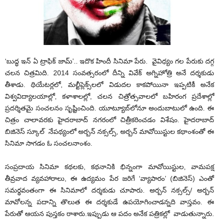
‘బుద్ధ ఇన్ ఏ ట్రాఫిక్ జామ్’.. ఇదొక హిందీ సినిమా పేరు. వైవిధ్యం గల పేరుకు దగ్గ
చలన చిత్రమిది. 2014 సంవత్సరంలో దీన్ని వివేక్ అగ్నిహోత్రి అనే దర్శకుడు
తీశాడు. థియేటర్లలో, మల్టీప్లెక్స్‌లలో విడుదల కాకపోయినా ఇప్పటికీ అనేక
విశ్వవిద్యాలయాల్లో, కళాశాలల్లో, చలన చిత్రోత్సవాలలో బహిరంగ ప్రదేశాల్లో
ప్రదర్శితమై సంచలనం సృష్టించింది. యూట్యూబ్‌లోనూ అందుబాటులో ఉంది. ఈ
చిత్రం చాలావరకు హైదరాబాద్ నగరంలో చిత్రీకరించడం విశేషం. హైదరాబాద్
బిజినెస్ స్కూల్ నేపథ్యంలో అర్బన్ నక్సల్స్, అర్బన్ మావోయిస్టుల కథాంశంతో ఈ
సినిమా సాగడం ఓ సంచలనాంశం.
సంప్రదాయ సినిమా కథలకు, కథనానికి భిన్నంగా మావోయిస్టుల, వామపక్ష
తీవ్రవాద వ్యవహారాలు, ఈ ఉద్యమం పేర జరిగే ‘వ్యాపారం’ (బిజినెస్) ఎంతో
సమర్థవంతంగా ఈ సినిమాలో దర్శకుడు చూపారు. అర్బన్ నక్సల్స్/ అర్బన్
మావోలన్న పదాన్ని తొలుత ఈ దర్శకుడే ఉపయోగించాడన్నది వాస్తవం. ఈ
పేరుతో ఆయన పుస్తకం రాశారు.ఇప్పుడు ఆ పదం అనేక పత్రికల్లో వాడుతున్నారు.