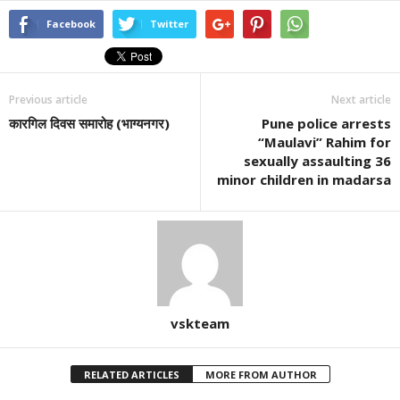
Facebook
Twitter
Previous article
Next article
कारगिल दिवस समारोह (भाग्यनगर)
Pune police arrests
“Maulavi” Rahim for
sexually assaulting 36
minor children in madarsa
vskteam
RELATED ARTICLES
MORE FROM AUTHOR