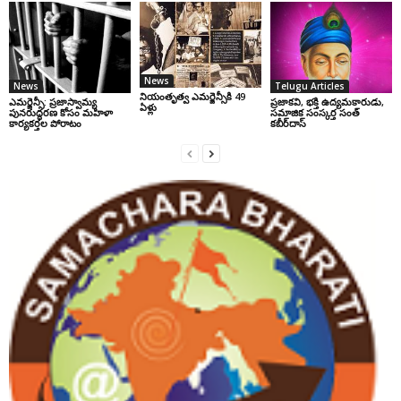
News
News
Telugu Articles
నియంతృత్వ ఎమర్జెన్సీకి 49
ఎమర్జెన్సీ: ప్రజాస్వామ్య
ప్రజాకవి, భక్తి ఉద్యమకారుడు,
ఏళ్లు
పునరుద్ధరణ కోసం మహిళా
సమాజిక సంస్కర్త సంత్‌
కార్యకర్తల పోరాటం
కబీర్‌దాస్‌