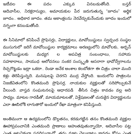
ఇటీవల ఈ పదం ఎక్కువ వినబడుతోంది. బస్తర్
ఆదివాసీల, నిరక్షరాస్యుల, అమాయకుల పేర జరుగుతున్న “జూదం” అర్థిక
జూదం.. అధికార జూదం. తమ ఆకాంక్షలను నెరవేర్చుకునేందుకు జూదం ఇందులో
నగ్నంగా కనబడుతోంది.
ఈ సినిమాలో కనిపించే ప్రొఫెసర్లు, విద్యార్థులు, మావోయిస్టులు స్వచ్ఛంద సంస్థల
ముసుగులో జరిగే మావోయిస్టుల కార్యక్రమాలు అరణ్యంలోని మావోలకు, అర్బన్
మావోయిస్టులకు మధ్యగ ల అపవిత్ర సంబంధాలు, సహాయ
సహకారాలు, సాయుధ ఆలోచనలు సంకర సంస్కృతి ఆసరాగా భావోద్వేగాలను
రెచ్చగొట్టడం ఇట్లా ఒకటా.. రెండా అనేక అంశాల కలబోతగా ఈ చిత్రం చాలా మంది
కళ్లు తెరిపిస్తున్నది. మనషులపై చెరగని ముద్ర వేస్తోంది. ఇందులోని పాత్రలను
నిజజీవితంలోని కొంతమంది ప్రొఫెసర్ల, నాయకుల వ్యక్తులతో సరిపోల్చుకునే
వీలుంది. వాస్తవ సంఘటనలపై ఆధారపడి తీసిన చిత్రం కావడం వల్ల అది
సాధ్యం. మాటల గారడీతో, మాయమాటలతో, విశ్లేషణలతో చురుకైన విద్యార్థులను
ఎలా ఊబిలోకి లాగుతారో ఇందులో రేఖా మాత్రంగా కనిపిస్తుంది.
అంతిమంగా ఆ ఉద్యమంలోని డొల్లతనం, కరడుగట్టిన తనం కొంతమంది వ్యక్తుల
ఊహాప్రపంచానికి ఎంతమంది ప్రాణాలు ఆహుతవుతున్నాయో, ఆదివాసీల పట్ల
ఎంత ఆటవికంగా ప్రవరిస్తున్నారో, తమ మాట చెల్లుబాటు కావడం కోసం ఎంత