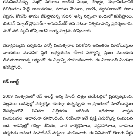
గమనించవచ్చు. మెట్రో నగరాలు అందిచే సుఖం, సౌఖ్యం, మేధావితనానికి
గిలిగింతలు పెట్టే వాతావరణం, మాటల మేటలు, గారడీ, వ్యవహరాంతో పాటు
విప్లవం కోసమే తాము జీవిస్తామన్న ‘నటన’ అన్నీ నగ్నంగా ఇందులో కనిపిస్తాయి.
బిజినెస్ స్కూల్ ప్రొఫెసర్‌గా అనుపమ్‌కేర్ తన నటనా విశ్వరూపాన్ని ప్రదర్శించారు.
మరో నటి పల్లవీ జోషి అతని భార్య పాత్రను పోషించారు.
విద్యాధికుడైన దర్శకుడు ఎన్నో సంవత్సరాల పరిశోధన అనంతరం మావోయిస్టుల
నాయకుల మానసిక స్థితి అధ్యయనం చేశాక సత్యాన్ని ప్రజల ముందుకు
తీసుకురావాలన్న లక్ష్యంతో ఈ చిత్రాన్ని రూపొందించారు. ఈ నిజాయితీ నిండుగా
కనిపిస్తోంది.
రెడ్ అలర్ట్
2009 సంత్సరంలో రెడ్ అలర్ట్ అన్న హిందీ చిత్రం థియేటర్లలో ప్రదర్శితమైంది.
నల్లమల అడవుల్లో నక్సలైట్లు చురుగ్గా ఉన్నప్పుడు ఆ ప్రాంతంలో మావోయిస్టుల
నేపథ్యంలోనే సినిమా చిత్రీకరణ జరిగింది. ఇదికూడా వాస్తవ
సంఘటనల ఆధారంగా రూపొందింది. నరసింహా అనే వ్యక్తి ఎదుర్కొన్న సంఘటన
ఇది. అడవుల్లో గెరిల్లా జీవితం, వారి కార్యక్రమాలు, వ్యవహారాలు, దాడులు
దర్శకుడు అనంత మహదేవన్ నగ్నంగా చూపించారు. ఈ సినిమాలో తెలుగు పేర్లు