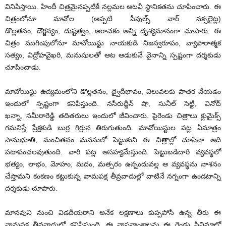
వినిపిస్తాయి. హిందీ చిత్రమైనప్పటికీ నల్లమల అటవీ స్థానికతను చూపించారు. ఈ
చిత్రంలోనూ మావోల (అప్పటి పీపుల్స్ వార్ నక్సలైట్ల)
డొల్లతనం, దౌర్జన్యం, దుష్టత్వం, అరాచకం అన్ని దృశ్యమానంగా చూపారు. ఈ
చిత్రం ముగింపులోనూ మావోయిస్టు నాయకుడి నిజస్వరూపం, వ్యాపారాత్మక
సత్యం, విద్రోహవైఖరి, మనుషులతో ఆట ఆడుకునే వైనాన్ని స్పష్టంగా దర్శకుడు
చూపించాడు.
మావోయిస్టు ఉద్యమంలోని డొల్లతనం, ద్వైదీభావం, విలువలకు పాతర వేయడం
ఇందులో స్పష్టంగా కనిపిస్తుంది. నసీరుద్దీన్ షా, సునీల్ సెట్టి, వినోద్
ఖన్నా, సమీరారెడ్డి తదితరులు ఇందులో జీవించారు. పైరెండు చిత్రాలు క్లుమైక్స్
గమనిస్తే ప్రేక్షకుడి బుర్ర గిర్రున తిరుగుతుంది. మావోయిస్టుల పట్ల ఏమాత్రం
సానుభూతి, మంచితనం మనసులో పెట్టుకుని ఈ చిత్రాల్లో చూసినా అది
పటాపంచలవుతుంది. వారి పట్ల అసహ్యమేస్తుంది. పెట్టుబడిదారి వ్యవస్థలో
భత్యం, లాభం, మోహం, మదం, మత్సరం ఉన్నందువల్ల ఆ వ్యవస్థను నాశనం
చేస్తామని కంకణం కట్టుకున్న వామపక్ష తీవ్రవాదుల్లో వాటినే నగ్నంగా ఉండటాన్ని
దర్శకుడు చూపారు.
మానవుని నుంచి విడదీయరాని అనేక లక్షణాలు కుప్పపోసి ఉన్న తీరు ఈ
వామపక్ష తీవ్రవాదుల్లో కనిపిస్తుంది. ఈ వాస్తవాంశాలను ఈ రెండు సినిమాల్లో