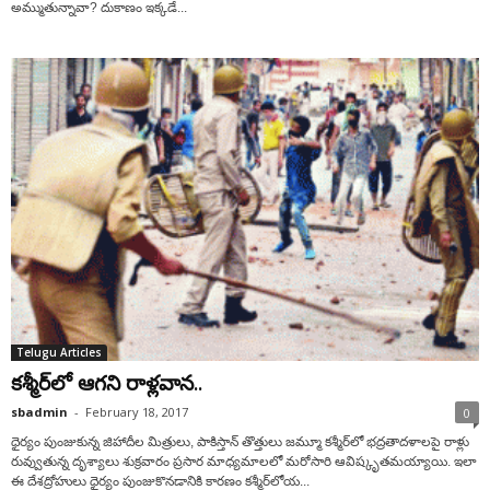
అమ్ముతున్నావా? దుకాణం ఇక్కడే...
Telugu Articles
కశ్మీర్‌లో ఆగని రాళ్లవాన..
sbadmin
-
February 18, 2017
0
ధైర్యం పుంజుకున్న జిహాదీల మిత్రులు, పాకిస్తాన్ తొత్తులు జమ్మూ కశ్మీర్‌లో భద్రతాదళాలపై రాళ్లు
రువ్వుతున్న దృశ్యాలు శుక్రవారం ప్రసార మాధ్యమాలలో మరోసారి ఆవిష్కృతమయ్యాయి. ఇలా
ఈ దేశద్రోహులు ధైర్యం పుంజుకొనడానికి కారణం కశ్మీర్‌లోయ...