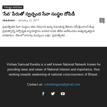
Telugu Articles
‘సేవ’ పేరుతో స్వచ్ఛంద సేవా సంస్థల దోపిడీ
sbadmin
-
January 12, 2017
0
ప్రభుత్వేతర సేవా సంస్థలు తమ నిధులను ఖర్చు పెడుతున్న తీరును సమీక్షించాలని కేంద్ర
ప్రభుత్వాన్ని సర్వోన్నత న్యాయస్థానం జనవరి పదవ తేదీన ఆదేశించడం అత్యద్భుతమైన
పరిణామం. దేశంలో దాదాపు ముప్పయి లక్షల ‘ప్రభుత్వేతర...
Vishwa Samvad Kendra is a well known National Network known for
providing news and views of National interest and importance, thus
working towards awakening of national consciousness of Bharat.
Contact us:
vsktelangana@gmail.com