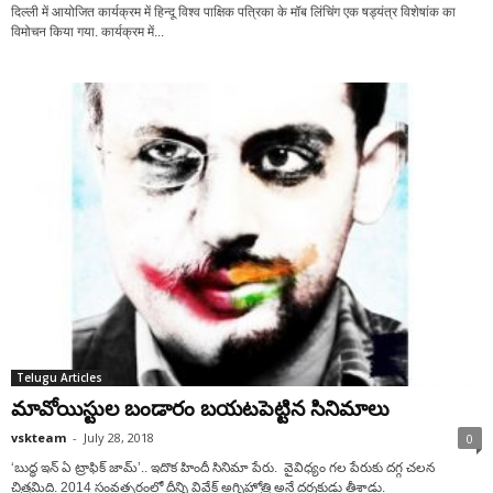
दिल्ली में आयोजित कार्यक्रम में हिन्दू विश्व पाक्षिक पत्रिका के मॉब लिंचिंग एक षड्यंत्र विशेषांक का
विमोचन किया गया. कार्यक्रम में...
Telugu Articles
మావోయిస్టుల బండారం బయటపెట్టిన సినిమాలు
vskteam
-
July 28, 2018
0
‘బుద్ధ ఇన్ ఏ ట్రాఫిక్ జామ్’.. ఇదొక హిందీ సినిమా పేరు. వైవిధ్యం గల పేరుకు దగ్గ చలన
చిత్రమిది. 2014 సంవత్సరంలో దీన్ని వివేక్ అగ్నిహోత్రి అనే దర్శకుడు తీశాడు.