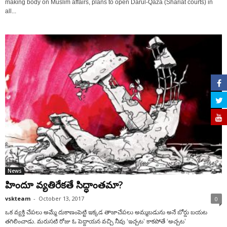
making body on Muslim affairs, plans to open Darul-Qaza (Shariat courts) in
all...
News
హిందూ వ్యతిరేకతే సిద్ధాంతమా?
vskteam
-
October 13, 2017
0
ఒక వ్యక్తి చేపలు అమ్మే దుకాణంపెట్టి ఇక్కడ తాజాచేపలు అమ్మబడును అనే బోర్డు బయట
తగిలించాడు. మరుసటి రోజు ఓ పెద్దాయన వచ్చి నీవు ‘ఇచ్చట’ కాకపోతే ‘అచ్చట’