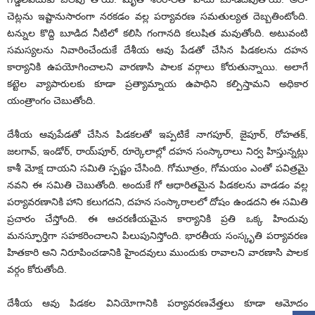
చెట్లను ఇష్టానుసారంగా నరకడం వల్ల పర్యావరణ సమతుల్యత దెబ్బతింటోంది.
టన్నుల కొద్ది బూడిద నీటిలో కలిసి గంగానది కలుషిత మవుతోంది. అటువంటి
సమస్యలను నివారించేందుకే దేశీయ ఆవు పేడతో చేసిన పిడకలను దహన
కార్యానికి ఉపయోగించాలని వారణాసి పాలక వర్గాలు కోరుతున్నాయి. అలాగే
కట్టెల వ్యాపారులకు కూడా ప్రత్యామ్నాయ ఉపాధిని కల్పిస్తామని అధికార
యంత్రాంగం చెబుతోంది.
దేశీయ ఆవుపేడతో చేసిన పిడకలతో ఇప్పటికే నాగపూర్‌, జైపూర్‌, రోహతక్‌,
జలగావ్‌, ఇండోర్‌, రాయ్‌పూర్‌, రూర్కెలాల్లో దహన సంస్కారాలు నిర్వ హిస్తున్నట్లు
కాశీ మోక్ష దాయని సమితి స్పష్టం చేసింది. గోమూత్రం, గోమయం ఎంతో పవిత్రమై
నవని ఈ సమితి చెబుతోంది. అందుకే గో ఆధారితమైన పిడకలను వాడడం వల్ల
పర్యావరణానికి హాని కలుగదని, దహన సంస్కారాలలో దోషం ఉండదని ఈ సమితి
ప్రచారం చేస్తోంది. ఈ ఆచరణీయమైన కార్యానికి ప్రతి ఒక్క హిందువు
మనస్ఫూర్తిగా సహకరించాలని పిలుపునిస్తోంది. భారతీయ సంస్కృతి పర్యావరణ
హితకారి అని నిరూపించడానికి హైందవులు ముందుకు రావాలని వారణాసి పాలక
వర్గం కోరుతోంది.
దేశీయ ఆవు పిడకల వినియోగానికి పర్యావరణవేత్తలు కూడా ఆమోదం