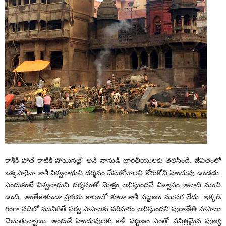
కాశీకి పోతే కాటికి పోయినట్టే’ అనే నానుడి భారతీయులకు తెలిసిందే. జీవితంలో
ఒక్కసారైనా కాశీ విశ్వనాథుని దర్శనం చేసుకోవాలని కోరుకోని హిందువు ఉండడు.
ఎందుకంటే విశ్వనాథుని దర్శనంతో మోక్షం లభిస్తుందనే విశ్వాసం అనాది నుంచి
ఉంది. అంతేకాకుండా ప్రళయ కాలంలో కూడా కాశీ పట్టణం మునగ లేదు. ఇక్కడి
గంగా నదిలో మునిగితే సర్వ పాపాలకు పరిహారం లభిస్తుందని పురాణేతి హాసాలు
చెబుతున్నాయి. అందుకే హిందువులకు కాశీ పట్టణం ఎంతో పవిత్రమైన పుణ్య