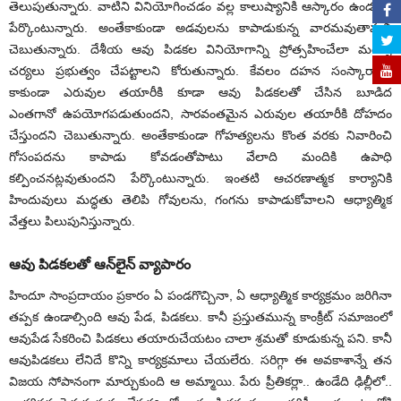
తెలుపుతున్నారు. వాటిని వినియోగించడం వల్ల కాలుష్యానికి ఆస్కారం ఉండదని
పేర్కొంటున్నారు. అంతేకాకుండా అడవులను కాపాడుకున్న వారమవుతామని
చెబుతున్నారు. దేశీయ ఆవు పిడకల వినియోగాన్ని ప్రోత్సహించేలా మరిన్ని
చర్యలు ప్రభుత్వం చేపట్టాలని కోరుతున్నారు. కేవలం దహన సంస్కారాలకే
కాకుండా ఎరువుల తయారీకి కూడా ఆవు పిడకలతో చేసిన బూడిద
ఎంతగానో ఉపయోగపడుతుందని, సారవంతమైన ఎరువుల తయారీకి దోహదం
చేస్తుందని చెబుతున్నారు. అంతేకాకుండా గోహత్యలను కొంత వరకు నివారించి
గోసంపదను కాపాడు కోవడంతోపాటు వేలాది మందికి ఉపాధి
కల్పించనట్లవుతుందని పేర్కొంటున్నారు. ఇంతటి ఆచరణాత్మక కార్యానికి
హిందువులు మద్ధతు తెలిపి గోవులను, గంగను కాపాడుకోవాలని ఆధ్యాత్మిక
వేత్తలు పిలుపునిస్తున్నారు.
ఆవు పిడకలతో ఆన్‌లైన్‌ వ్యాపారం
హిందూ సాంప్రదాయం ప్రకారం ఏ పండగొచ్చినా, ఏ ఆధ్యాత్మిక కార్యక్రమం జరిగినా
తప్పక ఉండాల్సింది ఆవు పేడ, పిడకలు. కానీ ప్రస్తుతమున్న కాంక్రీట్‌ సమాజంలో
ఆవుపేడ సేకరించి పిడకలు తయారుచేయటం చాలా శ్రమతో కూడుకున్న పని. కానీ
ఆవుపిడకలు లేనిదే కొన్ని కార్యక్రమాలు చేయలేరు. సరిగ్గా ఈ అవకాశాన్నే తన
విజయ సోపానంగా మార్చుకుంది ఆ అమ్మాయి. పేరు ప్రీతికర్లా.. ఉండేది ఢిల్లీలో..