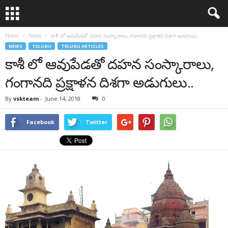
Home
News
కాశీ లో ఆవుపేడతో దహన సంస్కారాలు, గంగానది ప్రక్షాళన దిశగా అడుగులు..
NEWS
TELUGU
TELUGU ARTICLES
కాశీ లో ఆవుపేడతో దహన సంస్కారాలు,
గంగానది ప్రక్షాళన దిశగా అడుగులు..
By
vskteam
-
June 14, 2018
0
Facebook
Twitter