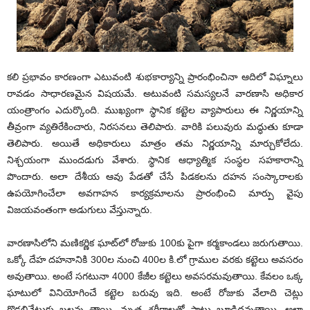
కలి ప్రభావం కారణంగా ఎటువంటి శుభకార్యాన్ని ప్రారంభించినా ఆదిలో విఘ్నాలు
రావడం సాధారణమైన విషయమే. అటువంటి సమస్యలనే వారణాసి అధికార
యంత్రాంగం ఎదుర్కొంది. ముఖ్యంగా స్థానిక కట్టెల వ్యాపారులు ఈ నిర్ణయాన్ని
తీవ్రంగా వ్యతిరేకించారు, నిరసనలు తెలిపారు. వారికి పలువురు మద్ధుతు కూడా
తెలిపారు. అయితే అధికారులు మాత్రం తమ నిర్ణయాన్ని మార్చుకోలేదు.
నిశ్చయంగా ముందడుగు వేశారు. స్థానిక ఆధ్యాత్మిక సంస్థల సహకారాన్ని
పొందారు. అలా దేశీయ ఆవు పేడతో చేసే పిడకలను దహన సంస్కారాలకు
ఉపయోగించేలా అవగాహన కార్యక్రమాలను ప్రారంభించి మార్పు వైపు
విజయవంతంగా అడుగులు వేస్తున్నారు.
వారణాసిలోని మణికర్ణిక ఘాట్‌లో రోజుకు 100కు పైగా కర్మకాండలు జరుగుతాయి.
ఒక్కో దేహ దహనానికి 300ల నుంచి 400ల కి.లో గ్రాముల వరకు కట్టెలు అవసరం
అవుతాయి. అంటే సగటునా 4000 కేజీల కట్టెలు అవసరమవుతాయి. కేవలం ఒక్క
ఘాటులో వినియోగించే కట్టెల బరువు ఇది. అంటే రోజుకు వేలాది చెట్లు
గొడ్డలివేటుకు బలవు తాయి. మృత శరీరాలతో పాటు బూడిదవుతాయి. అలా