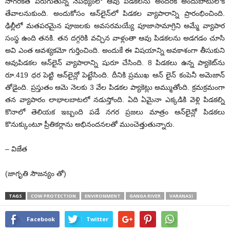
నాగరికత పెరుగుతున్న నేపథ్యంలో ఆవు పిడకలను అందరికీ అందుబాటులోకి
తేవాలనుకుంది. అందుకోసం ఆన్‌లైన్‌లో పిడకల వ్యాపారాన్ని ప్రారంభించింది.
ఢిల్లీలో మతపరమైన పూజలకు అవసరమయ్యే పూజాసామాగ్రిని అమ్మే వ్యాపార
సంస్థ ఉంది తనకి. తన దగ్గరికి వచ్చిన వాళ్లంతా ఆవు పిడకలను అడగడం చూసి
అవి ఎంత ఆవశ్యకమో గుర్తించింది. అందుకే ఈ విషయాన్ని అవకాశంగా తీసుకుని
ఆవుపిడకల ఆన్‌లైన్‌ వ్యాపారాన్ని షురూ చేసింది. 8 పిడకలు ఉన్న ప్యాకెట్‌ను
రూ.419 ధర పెట్టి ఆన్‌లైన్లో పెట్టేసింది. దీనికి ప్రముఖ ఆన్‌ లైన్‌ కంపెనీ అమెజాన్‌
తోడైంది. ప్రస్తుతం ఆమె నెలకు 3 వేల పిడకల ప్యాకెట్లు అమ్ముతోంది. క్రమక్రమంగా
తన వ్యాపారం లాభాలబాటలో నడుస్తోంది. ఏది ఏమైనా ఎక్కడికి వెళ్లి పిడకల్ని
కొనాలో తెలియక ఇబ్బంది పడే నగర ప్రజలు మాత్రం ఆన్‌లైన్లో పిడకలు
కొనుక్కుంటూ ప్రీతికర్లాను అభినందనలతో ముంచెత్తుతున్నారు.
– విజేత
(జాగృతి సౌజన్యం తో)
TAGS
COW PROTECTION
ENVIRONMENT
GANGA RIVER
VARANASI
Facebook
Twitter