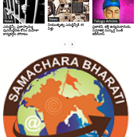
News
News
Telugu Articles
నియంతృత్వ ఎమర్జెన్సీకి 49
ఎమర్జెన్సీ: ప్రజాస్వామ్య
ప్రజాకవి, భక్తి ఉద్యమకారుడు,
ఏళ్లు
పునరుద్ధరణ కోసం మహిళా
సమాజిక సంస్కర్త సంత్‌
కార్యకర్తల పోరాటం
కబీర్‌దాస్‌