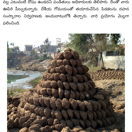
వల్ల ఎటువంటి దోషం ఉండదని పండితులు అధికారులకు తెలిపారు. దీంతో వారు
ఊపిరి పీల్చుకున్నారు. దేశీయ గోమయంతో తయారుచేసిన పిడకలను దహన
సంస్కారాల నిర్వహణకు అందుబాటులోకి తెచ్చారు. వారి ప్రయోగం మెల్లగా
ఫలించింది.