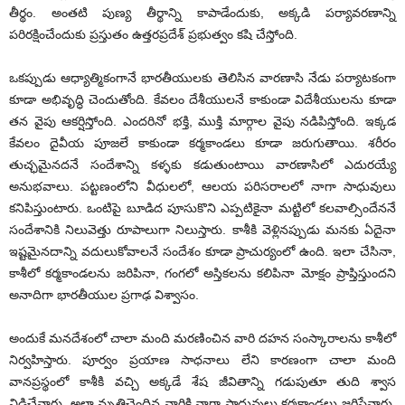
తీర్థం. అంతటి పుణ్య తీర్థాన్ని కాపాడేందుకు, అక్కడి పర్యావరణాన్ని
పరిరక్షించేందుకు ప్రస్తుతం ఉత్తరప్రదేశ్‌ ప్రభుత్వం కషి చేస్తోంది.
ఒకప్పుడు ఆధ్యాత్మికంగానే భారతీయులకు తెలిసిన వారణాసి నేడు పర్యాటకంగా
కూడా అభివృద్ధి చెందుతోంది. కేవలం దేశీయులనే కాకుండా విదేశీయులను కూడా
తన వైపు ఆకర్షిస్తోంది. ఎందరినో భక్తి, ముక్తి మార్గాల వైపు నడిపిస్తోంది. ఇక్కడ
కేవలం దైవీయ పూజలే కాకుండా కర్మకాండలు కూడా జరుగుతాయి. శరీరం
తుచ్ఛమైనదనే సందేశాన్ని కళ్ళకు కడుతుంటాయి వారణాసిలో ఎదురయ్యే
అనుభవాలు. పట్టణంలోని వీధులలో, ఆలయ పరిసరాలలో నాగా సాధువులు
కనిపిస్తుంటారు. ఒంటిపై బూడిద పూసుకొని ఎప్పటికైనా మట్టిలో కలవాల్సిందేననే
సందేశానికి నిలువెత్తు రూపాలుగా నిలుస్తారు. కాశీకి వెళ్లినప్పుడు మనకు ఏదైనా
ఇష్టమైనదాన్ని వదులుకోవాలనే సందేశం కూడా ప్రాచుర్యంలో ఉంది. ఇలా చేసినా,
కాశీలో కర్మకాండలను జరిపినా, గంగలో అస్తికలను కలిపినా మోక్షం ప్రాప్తిస్తుందని
అనాదిగా భారతీయుల ప్రగాఢ విశ్వాసం.
అందుకే మనదేశంలో చాలా మంది మరణించిన వారి దహన సంస్కారాలను కాశీలో
నిర్వహిస్తారు. పూర్వం ప్రయాణ సాధనాలు లేని కారణంగా చాలా మంది
వానప్రస్థంలో కాశీకి వచ్చి అక్కడే శేష జీవితాన్ని గడుపుతూ తుది శ్వాస
విడిచేవారు. అలా మృతిచెందిన వారికి నాగా సాధువులు కర్మకాండలు జరిపేవారు.