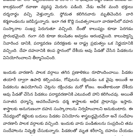
కాలక్రమంలో రవాణా వ్యవస్థ మెరుగు పడింది. నేడు అనేక మంది భక్తులు
దర్శనార్థం వచ్చి వెళ్తున్నారు. స్థోమత కలిగినవారు మృతిచెందిన వారి
కర్మకాండలను జరిపిస్తున్నారు. ఇలా గత కొద్ది సంవత్సరాలుగా వారణాసిలో దహన
సంస్కారాల సంఖ్య పెరుగుతూ వచ్చింది. దీంతో కాలుష్యం కూడా పెరగడం
ప్రారంభమైంది. గంగా నది కూడా కలుషితం అవ్వడం ఆరంభమైంది. కాలుష్యాన్ని
నివారించ డానికి, పర్యావరణ పరిరక్షణకు ఆ రాష్ట్ర ప్రభుత్వం ఒక నిర్ణయానికి
వచ్చింది. దేహ దహనానికి కలప స్థానంలో దేశీయ ఆవు పేడతో చేసిన పిడకలను
వినియోగించాలని తీర్మానించింది.
ఇందుకు వారణాసి పాలక వర్గాలు తగిన ప్రణాళికలు రూపొందించాయి. పిడకల
తయారీ ద్వారా ఉపాధి కల్పించడం, గోవులను రక్షించడం ఒక వైపు అయితే ఆ
పిడకలను ఉపయోగించి చెట్లను రక్షించడం మరో కోణం. అంతేకాకుండా దేశీయ
ఆవు పేడతో చేసిన పిడకలు పర్యావరణానికి ఎటువంటి హాని కలిగించవు. అయితే
సనాతన ధర్మాన్ని ఆచరించేవారు ధర్మ శాస్త్రాలకు అధిక ప్రాధాన్యం ఇస్తారు.
శాస్త్రాలకు అనుగుణంగా దహన సంస్కారాలను నిర్వహించాలని అనుకుంటారు. ఈ
నేపథ్యంలో కట్టెలకు బదులు పిడకల వినియోగం శాస్త్రబద్ధమైనదేనా అనే సందేహం
వారణాసి పాలక వర్గాలకు వచ్చింది. ఇందుకు వారు పండితులను సంప్రదించి తమ
సందేహాలను నివృత్తి చేసుకున్నారు. పిడకలతో మృత శరీరాన్ని దహనం చేయడం