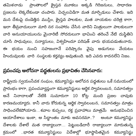
తమిళనాడు ప్రాంతాలలో క్రైస్తవ మూకలు అక్కడి గిరిజనులు, సాధారణ
ప్రజలను లెక్కలేకుండా చంపారు. విచ్చలవిడిగా మత మార్పిడులు చేశారు. ఇది
మన దేశంపై దండెత్తిన ముస్లిం, క్రైస్తవ పాలకుల, మత నాయకుల చరిత్ర కాగా,
ఇలా తీవ్రవాదులుగా మారి నర సంహారం చేసిన వారిని మిత్రులుగా పాలకులుగా
వారి అనుయాయులను మైనారిటీ సోదరులుగా భావించి తరించే నేటి దుస్థితిని
చూసి సాధువులు, సన్యాసులు, విశ్వహిందూ పరిషత్ వారు భయపడుతునారు.
ఈ భయం నుంచి సహజంగానే పరిష్కారం వైపు అడుగులు వేయటం
హిందువులకు వారి సంస్థలకు కర్తవ్యం అవుతుంది. ఇది ఎవరు కాదనలేని నిజం.
ప్రపంచపు ఆలోచనా పద్ధతులను ప్రభావితం చేసినవారు:
రాష్ట్రీయ స్వయంసేవక సంఘం, కమ్యూనిస్టు ఆలోచన పద్ధతులు ఒకే సమయంలో
ప్రారంభం కాగా, ప్రపంచవ్యాప్తంగా కమ్యూనిస్టులు ఆర్థిక స్వావలంబన, సమానత్వం
అనే నినాదాలతో నేటికి సుమారుగా 10 కోట్ల మంది ప్రజల చావుకు
కారణమయ్యారు. కానీ వారు కోరుకున్న ఆర్థిక స్వావలంబన, సమానత్వం మాత్రం
సాధించలేకపోయారు…శవాల కుప్పలు, రక్త ప్రవాహాలు మాత్రమే అనుభవించిన
ఆయాదేశాలు ఇంకా, ఆ సిద్ధాంతం మాకు అవసరమా..? అంటూ కమ్యూనిస్టు
దేశాలకు దేశాలే మత రాజ్యాలుగా… పెట్టుబడిదారీ రాజ్యాలుగా మారుతున్న
క్రమంలో ..భారత కమ్యూనిస్టులు విదేశాల్లో భూస్థాపితమైన కమ్యూనిస్టు