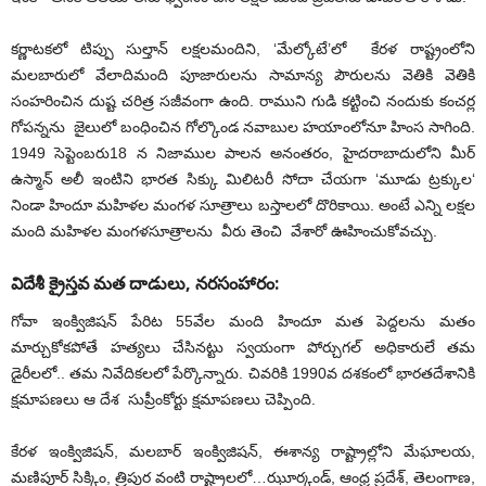
కర్ణాటకలో టిప్పు సుల్తాన్ లక్షలమందిని, ‘మేల్కోటే’లో కేరళ రాష్ట్రంలోని
మలబారులో వేలాదిమంది పూజారులను సామాన్య పౌరులను వెతికి వెతికి
సంహరించిన దుష్ట చరిత్ర సజీవంగా ఉంది. రాముని గుడి కట్టించి నందుకు కంచర్ల
గోపన్నను జైలులో బంధించిన గోల్కొండ నవాబుల హయాంలోనూ హింస సాగింది.
1949 సెప్టెంబరు18 న నిజాముల పాలన అనంతరం, హైదరాబాదులోని మీర్
ఉస్మాన్ అలీ ఇంటిని భారత సిక్కు మిలిటరీ సోదా చేయగా ‘మూడు ట్రక్కుల‘
నిండా హిందూ మహిళల మంగళ సూత్రాలు బస్తాలలో దొరికాయి. అంటే ఎన్ని లక్షల
మంది మహిళల మంగళసూత్రాలను వీరు తెంచి వేశారో ఊహించుకోవచ్చు.
విదేశీ క్రైస్తవ మత దాడులు, నరసంహారం:
గోవా ఇంక్విజిషన్ పేరిట 55వేల మంది హిందూ మత పెద్దలను మతం
మార్చుకోకపోతే హత్యలు చేసినట్టు స్వయంగా పోర్చుగల్ అధికారులే తమ
డైరీలలో.. తమ నివేదికలలో పేర్కొన్నారు. చివరికి 1990వ దశకంలో భారతదేశానికి
క్షమాపణలు ఆ దేశ సుప్రీంకోర్టు క్షమాపణలు చెప్పింది.
కేరళ ఇంక్విజిషన్, మలబార్ ఇంక్విజిషన్, ఈశాన్య రాష్ట్రాల్లోని మేఘాలయ,
మణిపూర్ సిక్కిం, త్రిపుర వంటి రాష్ట్రాలలో…ఝూర్కండ్, ఆంధ్ర ప్రదేశ్, తెలంగాణ,