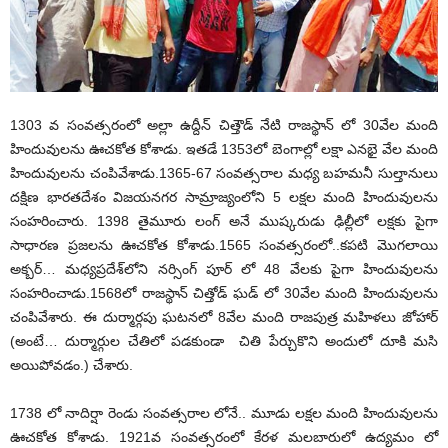
1303 వ సంవత్సరంలో అల్లా ఉద్దీన్ చిత్తౌడ్ నేటి రాజస్థాన్ లో 30వేల మంది
హిందువులను ఊచకోత కోశాడు. ఇతడే 1353లో బెంగాల్లో లక్షా ఎనభై వేల మంది
హిందువులను చంపివేశాడు.1365-67 సంవత్సరాల మధ్య బహమనీ సుల్తానులు
దక్షిణ భారతదేశం విజయనగర సామ్రాజ్యంలోని 5 లక్షల మంది హిందువులను
సంహరించారు. 1398 తైమూరు లంగ్ అనే ముష్కరుడు ఢిల్లీలో లక్షకు పైగా
సాధారణ ప్రజలను ఊచకోత కోశాడు.1565 సంవత్సరంలో..కపటి మొగలాయి
అక్బర్… మధ్యప్రదేశ్‌లోని నర్సింగ్ పూర్ లో 48 వేలకు పైగా హిందువులను
సంహరించాడు.1568లో రాజస్థాన్ చిత్తోడ్ ఘడ్ లో 30వేల మంది హిందువులను
చంపివేశారు. ఈ దుర్మార్గపు ఘటనలో 8వేల మంది రాజపుత్ర మహిళలు జోహార్
(అంటే… దుర్మార్గుల చేతిలో పడకుండా చితి పేర్చుకొని అందులో దూకి మసి
అయిపోవడం.) చేశారు.
1738 లో నాదిర్షా రెండు సంవత్సరాల లోనే.. మూడు లక్షల మంది హిందువులను
ఊచకోత కోశాడు. 1921వ సంవత్సరంలో కేరళ మలబారులో ఉద్యమం లో