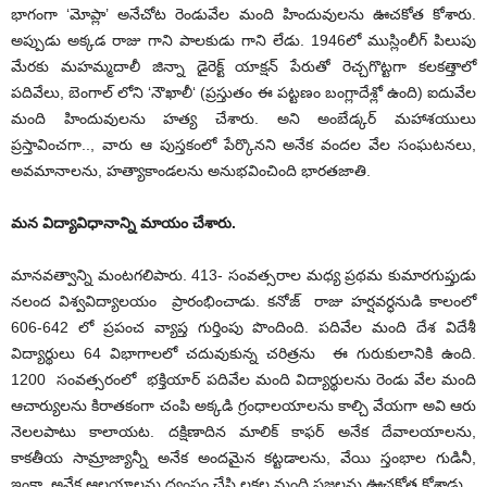
భాగంగా ‘మోప్లా’ అనేచోట రెండువేల మంది హిందువులను ఊచకోత కోశారు.
అప్పుడు అక్కడ రాజు గాని పాలకుడు గాని లేడు. 1946లో ముస్లింలీగ్ పిలుపు
మేరకు మహమ్మదాలీ జిన్నా డైరెక్ట్ యాక్షన్ పేరుతో రెచ్చగొట్టగా కలకత్తాలో
పదివేలు, బెంగాల్ లోని ‘నౌఖాలీ‘ (ప్రస్తుతం ఈ పట్టణం బంగ్లాదేశ్లో ఉంది) ఐదువేల
మంది హిందువులను హత్య చేశారు. అని అంబేడ్కర్ మహాశయులు
ప్రస్తావించగా.., వారు ఆ పుస్తకంలో పేర్కొనని అనేక వందల వేల సంఘటనలు,
అవమానాలను, హత్యాకాండలను అనుభవించింది భారతజాతి.
మన విద్యావిధానాన్ని మాయం చేశారు.
మానవత్వాన్ని మంటగలిపారు. 413- సంవత్సరాల మధ్య ప్రథమ కుమారగుప్తుడు
నలంద విశ్వవిద్యాలయం ప్రారంభించాడు. కనోజ్ రాజు హర్షవర్ధనుడి కాలంలో
606-642 లో ప్రపంచ వ్యాప్త గుర్తింపు పొందింది. పదివేల మంది దేశ విదేశీ
విద్యార్థులు 64 విభాగాలలో చదువుకున్న చరిత్రను ఈ గురుకులానికి ఉంది.
1200 సంవత్సరంలో భక్తియార్ పదివేల మంది విద్యార్థులను రెండు వేల మంది
ఆచార్యులను కిరాతకంగా చంపి అక్కడి గ్రంధాలయాలను కాల్చి వేయగా అవి ఆరు
నెలలపాటు కాలాయట. దక్షిణాదిన మాలిక్ కాఫర్ అనేక దేవాలయాలను,
కాకతీయ సామ్రాజ్యాన్నీ అనేక అందమైన కట్టడాలను, వేయి స్తంభాల గుడినీ,
ఇంకా అనేక ఆలయాలను ధ్వంసం చేసి లక్షల మంది ప్రజలను ఊచకోత కోశాడు.