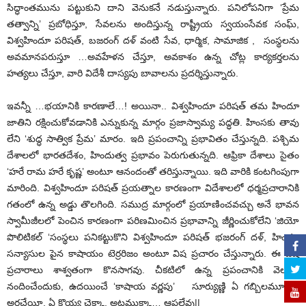
సిద్ధాంతమును పట్టుకుని దాని వెనుకనే నడుస్తున్నారు. పనిలోపనిగా ‘ప్రేమ
తత్వాన్ని’ ప్రబోధిస్తూ, సేవలను అందిస్తున్న రాష్ట్రీయ స్వయంసేవక సంఘ్,
విశ్వహిందూ పరిషత్, బజరంగ్ దళ్ వంటి సేవ, ధార్మిక, సామాజిక , సంస్థలను
అవమానపరుస్తూ …అవహేళన చేస్తూ, అవకాశం ఉన్న చోట్ల కార్యకర్తలను
హత్యలు చేస్తూ, వారి విదేశీ దాస్యపు బావాలను ప్రదర్శిస్తున్నారు.
ఇవన్నీ …భయానికి కారణాలే…! అయినా.. విశ్వహిందూ పరిషత్ తమ హిందూ
జాతిని రక్షించుకోవడానికి ఎన్నుకున్న మార్గం ప్రజాస్వామ్య పద్ధతి. హింసకు తావు
లేని ‘శుద్ధ సాత్విక ప్రేమ’ మారం. ఇది ప్రపంచాన్ని ప్రభావితం చేస్తున్నది. పశ్చిమ
దేశాలలో భారతదేశం, హిందుత్వ ప్రభావం పెరుగుతున్నది. ఆఫ్రికా దేశాలు సైతం
‘హరే రామ హరే కృష్ణ’ అంటూ ఆనందంతో తరిస్తున్నాయి. ఇది వారికి కంటగింపుగా
మారింది. విశ్వహిందూ పరిషత్ ప్రయత్నాల కారణంగా విదేశాలలో ధర్మప్రచారానికి
గతంలో ఉన్న అడ్డు తొలగింది. సముద్ర మార్గంలో ప్రయాణించవచ్చు అనే భావన
స్వామీజీలలో పెంచిన కారణంగా పరిణమించిన ప్రభావాన్ని జీర్ణించుకోలేని ‘జియో
పొలిటికల్ ‘సంస్థలు పనికట్టుకొని విశ్వహిందూ పరిషత్ భజరంగ్ దళ్, హిందూ
సన్యాసుల పైన కాషాయం టెర్రరిజం అంటూ విష ప్రచారం చేస్తున్నారు. ఈ విష
ప్రచారాలు శాశ్వతంగా కొనసాగవు. చీకటిలో ఉన్న ప్రపంచానికి వెలుగు
నందించేందుకు, ఉదయించే ‘కాషాయ వర్ణపు’ సూర్యుణ్ణి ఏ గబ్బిలమూ, ఏ
అరచేయీ, ఏ కొయ్య చెక్కా, అట్టముక్కా… ఆపలేవు||