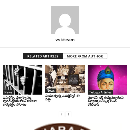
vskteam
RELATED ARTICLES
MORE FROM AUTHOR
News
News
Telugu Articles
నియంతృత్వ ఎమర్జెన్సీకి 49
ఎమర్జెన్సీ: ప్రజాస్వామ్య
ప్రజాకవి, భక్తి ఉద్యమకారుడు,
ఏళ్లు
పునరుద్ధరణ కోసం మహిళా
సమాజిక సంస్కర్త సంత్‌
కార్యకర్తల పోరాటం
కబీర్‌దాస్‌