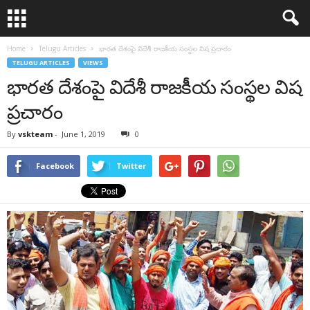
Home
Telugu Articles
భారత దేశంపై విదేశీ రాజకీయ సంస్థల విష ప్రచారం
TELUGU ARTICLES
VIEWS
భారత దేశంపై విదేశీ రాజకీయ సంస్థల విష
ప్రచారం
By
vskteam
-
June 1, 2019
0
Facebook
Twitter