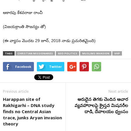
ఆకారపు కేశవరాజు రాంచీ
(విజయక్రాంతి సౌజన్యం తో)
(ఈ వ్యాసం మొదట 29 జూన్, 2018 నాడు ప్రచురితమైంది)
TAGS
CHRISTIAN MISSIONARIES
GEO POLITICS
MUSLIMS INVASION
VHP
Facebook
Twitter
Previous article
Next article
Harappan site of
అరుదైన తెగకు చెందిన ఆచార
Rakhigarhi – DNA study
వ్యవహారాలపై క్రైస్తవ మిషనరీల
finds no Central Asian
దాడి, దేవాలయం ధ్వంసం
trace, junks Aryan invasion
theory