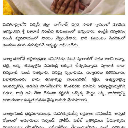
మహారాష్ట్రలోని పర్బనీ జిల్లా నాగ్‌నాథ్‌ దగ్గర సావళి గ్రామంలో 1925వ
ఆగష్టు30న శ్రీ పూలాజీ నిరుపేద కుటుంబంలో జన్మించారు. తండ్రికి చిన్నతనం
నుండి వ్యవసాయంలో సాయం చేస్తుండేవారు. వారి కుటుంబం పేదరికంలో
ఉండటం వలన చదువుకునే అదృష్టం లభించలేదు.
బాల్య దశలోనే తల్లితండ్రులు చనిపోవడం వలన పూలాజీతో పాటు అతని అన్నా,
చెల్లి, అక్క, తమ్ముళ్లను పినతండ్రి అక్కున చేర్చుకున్నాడు. పూలాజీ బాబా
చిన్ననాటి నుండి సత్యవాది, వినమ్ర స్వభావుడు, ధర్మాచరణ కలిగినవారు.
వివాహానంతరం వారు తనకాళ్ళపై నిలబడగలిగే శక్తిని, ఆత్మస్థైర్యాన్ని
అలవర్చుకొని, అడవిని సాగుచేసుకొని కొంతవరకు భూమిని అభివృద్ధిపర్చుకొని
పగలు, రాత్రి అని తేడా లేకుండా కష్టపడి ఒక్కొక్క మెట్టు ఎక్కి, దారిద్యాన్ని
దాటుకుంటూ ఉన్నత జీవనం వైపు అడుగు వేయసాగారు.
బాల్యంనుండి ధర్మపరాయణుడై, మహాత్ముడయ్యే లక్షణాలు కనిపించేవి. అప్పటి
రోజులలో అధికారులు, సర్పంచ్‌, పోలీస్‌, పటేల్‌ ఇత్యాదులు పేదవాళ్ళను
గిరిజనులను దోచుకోవడం, వెట్టిచాకిరీలు చేయించుకోవడం వంటి చర్యలకు