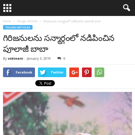
Home
Telugu Articles
గిరిజనులను సన్మార్గంలో నడిపించిన పూలాజీ బాబా
TELUGU ARTICLES
గిరిజనులను సన్మార్గంలో నడిపించిన
పూలాజీ బాబా
By
vskteam
-
January 3, 2019
0
Facebook
Twitter