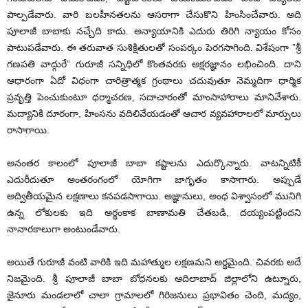
పాల్పడేవారు. వారి బలహీనతలను ఆసరాగా చేసుకొని హింసించేవారు. అది
పూలాజీ బాబాకు నచ్చేది కాదు. అన్యాయానికి ఎదురు తిరిగి న్యాయం కోసం
పాటుపడేవారు. ఈ తరువాత సుశిక్షితులతో సంపర్కం పెరగసాగింది. విశేషంగా ”శ్రీ
గణపతి వాద్గురే” గురూజీ సన్నిధిలో కొంతవరకు అక్షరజ్ఞానం లభించింది. దాని
ఆధారంగా ఏదో విధంగా చారిత్రాత్మక గ్రంథాలు చదువుతూ నెమ్మదిగా ధార్మిక
ప్రవృత్తి పెంచుకుంటూ ధర్మాచరణ, సదాచారంతో మాంసాహారాలు మానివేశారు.
మద్యానికి దూరంగా, హింసను వదిలివేయడంతో ఆచార వ్యవహారాలలో మార్పులు
రాసాగాయి.
అనంతర కాలంలో పూలాజీ బాబా కష్టాలను ఎదుర్కొన్నారు. వాటన్నిటికీ
ఎదురీదుతూ అంతరంగంలో యోగిగా జాగృతం కాసాగారు. అప్పుడే
అద్వితీయమైన లక్షణాలు కనపడసాగాయి. అజ్ఞానులు, అంధ విశ్వాసంలో మునిగి
ఉన్న లోకులకు ఇది అర్థంకాక బాణామతి చేతబడి, దయ్యంపట్టిందని
నానారకాలుగా అంటుండేవారు.
అయితే గురూజీ వంటి వారికి ఇది మహాత్ముల లక్షణమని అర్థమైంది. చివరకు అదే
నిజమైంది. శ్రీ పూలాజీ బాబా బోధనలకు ఆదిలాబాద్‌ జిల్లాలోని ఉట్నూరు,
జైనూరు మండలాలో చాలా గ్రామాలలో గిరిజనులు ప్రభావితం చెంది, మద్యం,