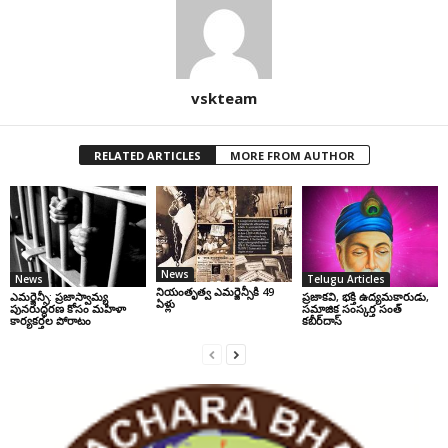
vskteam
RELATED ARTICLES
MORE FROM AUTHOR
News
News
Telugu Articles
నియంతృత్వ ఎమర్జెన్సీకి 49
ఎమర్జెన్సీ: ప్రజాస్వామ్య
ప్రజాకవి, భక్తి ఉద్యమకారుడు,
ఏళ్లు
పునరుద్ధరణ కోసం మహిళా
సమాజిక సంస్కర్త సంత్‌
కార్యకర్తల పోరాటం
కబీర్‌దాస్‌