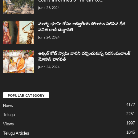
June 25, 2024
మాతృ భూమి కోసం అద్వితీయ పోరాటం సలిపిన ధీర
వనిత రాణి దుర్గావతి
June 24, 2024
అక్కల్‌ కోట్‌ స్వామి వారిని దర్శించుకున్న సరసంఘచాలక్
మోహన్ భాగవత్
June 24, 2024
POPULAR CATEGORY
4172
News
2251
Telugu
1997
Views
1845
Telugu Articles