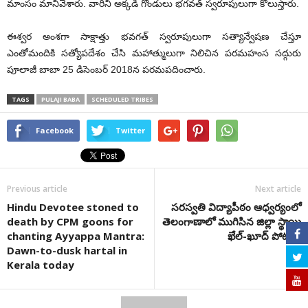
మాంసం మానివేశారు. వారిని అక్కడి గోండులు భగవత్‌ స్వరూపులుగా కొలుస్తారు.
ఈశ్వర అంశగా సాక్షాత్తు భవగత్‌ స్వరూపులుగా సత్యాన్వేషణ చేస్తూ
ఎంతోమందికి సత్యోపదేశం చేసి మహాత్ములుగా నిలిచిన పరమహంస సద్గురు
పూలాజీ బాబా 25 డిసెంబర్ 2018న పరమపదించారు.
TAGS
PULAJI BABA
SCHEDULED TRIBES
Facebook
Twitter
Previous article
Next article
Hindu Devotee stoned to
సరస్వతి విద్యాపీఠం ఆధ్వర్యంలో
death by CPM goons for
తెలంగాణాలో ముగిసిన జిల్లా స్థాయి
chanting Ayyappa Mantra:
ఖేల్-ఖూద్ పోటీలు
Dawn-to-dusk hartal in
Kerala today