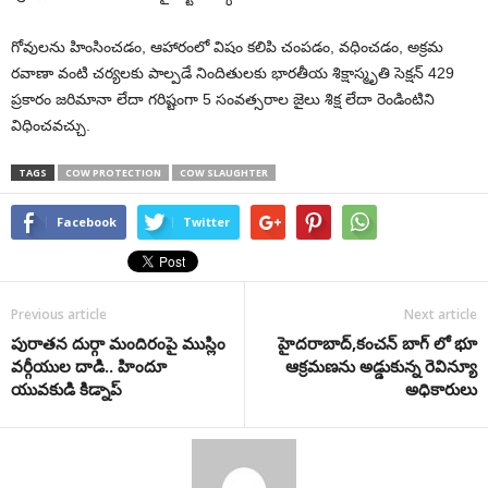
గోవులను హింసించడం, ఆహారంలో విషం కలిపి చంపడం, వధించడం, అక్రమ
రవాణా వంటి చర్యలకు పాల్పడే నిందితులకు భారతీయ శిక్షాస్మృతి సెక్షన్ 429
ప్రకారం జరిమానా లేదా గరిష్టంగా 5 సంవత్సరాల జైలు శిక్ష లేదా రెండింటిని
విధించవచ్చు.
TAGS
COW PROTECTION
COW SLAUGHTER
Facebook
Twitter
Previous article
Next article
పురాతన దుర్గా మందిరంపై ముస్లిం
హైదరాబాద్,కంచన్ బాగ్ లో భూ
వర్గీయుల దాడి.. హిందూ
ఆక్రమణను అడ్డుకున్న రెవిన్యూ
యువకుడి కిడ్నాప్
అధికారులు