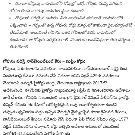
రవాణా చేస్తున్న వాహనంలోని గోవుల్లో ఒక్కో గోవుకు మధ్య సగటున
కనీసం రెండు చదరపు అడుగుల స్థలం ఉండాలి.
గోవులకు సరియైన ఆహరం, నీరు అందించిన తరువాతే వాహనంలోకి
ఎక్కించాలి. – గర్భంతో ఉన్న గోవును రోడ్డు మార్గంలో కాకుండా రైలుమార్గంలోనే
చేరవేయాలి. అటువంటి గోవును ఇతర గోవులతో కలిపి వాహనంలో
ఉంచరాదు. ఆ గోవుకు సరియైన గాలి, వెలుతురు అందేవిధంగా తగు చర్యలు
తీసుకోవాలి.
గోవును వధిస్తే నాన్‌బెయిల్‌బుల్ కేసు – సుప్రీం కోర్టు:
గోవులు, పశుగణాలను వధించినా, గాయపరిచినా నాన్‌బెయిలబుల్ సెక్షన్ల కింద
నిందితులపై కేసులు నమోదు చేసే విధంగా ఐపిసి సెక్షన్ 429కు సవరణలు
చేయాలని ఉమ్మడి హైకోర్టు ఆంధ్ర, తెలంగాణ రాష్ట్రాలను 2017లో
ఆదేశించింది. ఈ మేరకు హైకోర్టు న్యాయమూర్తి జస్టిస్ బి శివశంకరరావు ఆదేశాలు
జారీ చేశారు. గోవధకు సంబంధించి దాఖలైన క్రిమినల్ రివిజన్ పిటిషన్‌ను హైకోర్టు
డిస్మిస్ చేసింది. ఈ కేసులో ఆరోగ్యకరమైన ఆవు అనారోగ్యకరంగా ఉందని
తప్పుడు ధృవీకరణ పత్రం ఇచ్చిన వెటర్నరీ వైద్యులపైన కూడా క్రిమినల్ కేసులు,
నాన్‌బెయిలబుల్ కేసులు నమోదు చేసే విధంగా ఏపి గోవధ నిషేధం చట్టం 1977
సెక్షన్ 10నిబంధను చేర్చాలని కోర్టు ఇచ్చిన ఆదేశాల అమలులో ఎటువంటి
పురోగతి కనపడడంలేదని హైకోర్టు పేర్కొంది.