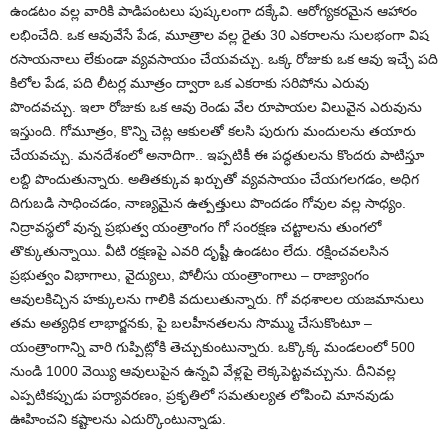
ఉండటం వల్ల వారికి పాడిపంటలు పుష్కలంగా దక్కేవి. ఆరోగ్యకరమైన ఆహారం
లభించేది. ఒక ఆవువేసే పేడ, మూత్రాల వల్ల రైతు 30 ఎకరాలను సులభంగా విష
రసాయనాలు లేకుండా వ్యవసాయం చేయవచ్చు. ఒక్క రోజుకు ఒక ఆవు ఇచ్చే పది
కిలోల పేడ, పది లీటర్ల మూత్రం ద్వారా ఒక ఎకరాకు సరిపోను ఎరువు
పొందవచ్చు. ఇలా రోజుకు ఒక ఆవు రెండు వేల రూపాయల విలువైన ఎరువును
ఇస్తుంది. గోమూత్రం, కొన్ని చెట్ల ఆకులతో కలసి పురుగు మందులను తయారు
చేయవచ్చు. మనదేశంలో అనాదిగా.. ఇప్పటికీ ఈ పద్ధతులను కొందరు పాటిస్తూ
లబ్ది పొందుతున్నారు. అతితక్కువ ఖర్చుతో వ్యవసాయం చేయగలగడం, అధిగ
దిగుబడి సాధించడం, నాణ్యమైన ఉత్పత్తులు పొందడం గోవుల వల్ల సాధ్యం.
నిద్రావస్థలో వున్న ప్రభుత్వ యంత్రాంగం గో సంరక్షణ చట్టాలను తుంగలో
తొక్కుతున్నాయి. వీటి రక్షణపై ఎవరి దృష్టీ ఉండటం లేదు. రక్షించవలసిన
ప్రభుత్వం విభాగాలు, వైద్యులు, పోలీసు యంత్రాంగాలు – రాజ్యాంగం
ఆవులకిచ్చిన హక్కులను గాలికి వదులుతున్నారు. గో వధశాలల యజమానులు
తమ అత్యధిక లాభార్జనకు, పై బలహీనతలను సొమ్ము చేసుకొంటూ –
యంత్రాంగాన్ని వారి గుప్పిట్లోకి తెచ్చుకుంటున్నారు. ఒక్కొక్క మండలంలో 500
నుండి 1000 వెయ్యి ఆవులుపైన ఉన్నవి వేళ్లపై లెక్కపెట్టవచ్చును. దీనివల్ల
ఎప్పటికప్పుడు పర్యావరణం, ప్రకృతిలో సమతుల్యత లోపించి మానవుడు
ఊహించని కష్టాలను ఎదుర్కొంటున్నాడు.