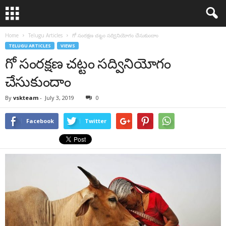
Home
Telugu Articles
గో సంరక్షణ చట్టం సద్వినియోగం చేసుకుందాం
TELUGU ARTICLES
VIEWS
గో సంరక్షణ చట్టం సద్వినియోగం
చేసుకుందాం
By
vskteam
-
July 3, 2019
0
Facebook
Twitter