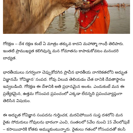
గోరక్షణ – దేశ రక్షణ కంటే ఏ మాత్రం తక్కువ కాదని మహాత్మా గాంధీ తెలిపారు.
ఇంతటి ప్రాముఖ్యత కలిగివున్న మన గోమాతను కాపాడుకోవటం మనందరి
బాధ్యత.
భారతీయులు సగర్వంగా చెప్పుకోదగిన ప్రాచీన భారతీయ నాగరికతలోని అద్భుత
విజ్ఞానమే ‘గోవిజ్ఞాన’ సంపద. గోవు విలువ తెలియడం చేత దానికి దేవతాస్థానం
ఇవ్వబడింది. గోరక్షణ ఈ దేశానికి అతి ప్రధానమైన అంశం. ఎందుకంటే మన ఈ
ప్రత్యేకమైన, ఉత్తమ గోసంపద ప్రపంచంలో ఎక్కడా లేదన్నది ప్రపంచవ్యాప్తంగా
తెలిసిన విషయం.
ఈ అద్భుత గోవిజ్ఞాన సంపదను గుర్తించక, మరచిపోయిన సుప్త దశలోని మన
రైతు సోదురులు గోవులను భారంగా ఎంచి, సంతలలో 5వేల నుంచి 15 వేలలోపుకే
– కసాయివారికి కోతకు అమ్ముకుంటున్నారు. రైతులు గతంలో గోసంపదతో కలసి