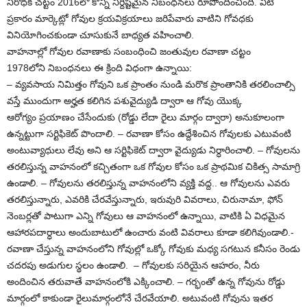
నిరోధక చట్టం 2016లో కొన్ని నిర్దిష్టమైన నిబంధనలు రూపొందించింది. వీటి
ప్రకారం మార్కెట్లో గోవుల క్రయవిక్రయాలు జరిపేవారు వాటిని గోవధకు
వినియోగించకుండా చూసుకునే బాధ్యత వహించాలి.
వాహనాల్లో గోవుల రవాణాకు సంబంధించి జంతువుల రవాణా చట్టం
1978లోని నిబంధనలు ఈ క్రింది విధంగా ఉన్నాయి:
– వ్యవసాయ నిమిత్తం గోవుని ఒక ప్రాంతం నుండి మరొక ప్రాంతానికి తరలించాల్సి
వస్తే ముందుగా అర్హత కలిగిన పశువైద్యుడి ద్వారా ఆ గోవు యొక్క
ఆరోగ్యం ప్రయాణం చేసేందుకు (రోడ్డు లేదా రైలు మార్గం ద్వారా) అనుకూలంగా
ఉన్నట్టుగా సర్టిఫికెట్ పొందాలి. – రవాణా కోసం ఉద్దేశించిన గోవులకు ఎటువంటి
అంటువ్యాధులు లేవు అని ఆ సర్టిఫికెట్ ద్వారా వైద్యుడు నిర్ధారించాలి. – గోవులను
తరలిస్తున్న వాహనంలో కచ్చితంగా ఒక గోవుల కోసం ఒక ప్రాథమిక చికిత్స సామాగ్రి
ఉండాలి. – గోవులను తరలిస్తున్న వాహనంలోని వ్యక్తి వద్ద.. ఆ గోవులను ఎవరు
తరలిస్తున్నారు, ఎవరికి చేరవేస్తున్నారు, ఇరువురి వివరాలు, చిరునామా, ఫోన్
నెంబర్లతో పాటుగా ఎన్ని గోవులు ఆ వాహనంలో ఉన్నాయి, వాటికి ఏ విధమైన
ఆహారపదార్ధాలు అందుబాటులో ఉంచారు వంటి వివరాలు కూడా కలిగివుండాలి.-
రవాణా చేస్తున్న వాహనంలోని గోవుల్లో ఒక్కో గోవుకు మధ్య సగటున కనీసం రెండు
చదరపు అడుగుల స్థలం ఉండాలి. – గోవులకు సరియైన ఆహరం, నీరు
అందించిన తరువాతే వాహనంలోకి ఎక్కించాలి. – గర్భంతో ఉన్న గోవును రోడ్డు
మార్గంలో కాకుండా రైలుమార్గంలోనే చేరవేయాలి. అటువంటి గోవును ఇతర