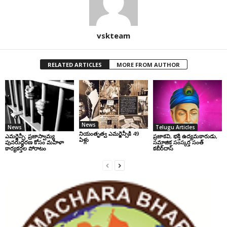
vskteam
RELATED ARTICLES
MORE FROM AUTHOR
News
News
Telugu Articles
నియంతృత్వ ఎమర్జెన్సీకి 49
ఎమర్జెన్సీ: ప్రజాస్వామ్య
ప్రజాకవి, భక్తి ఉద్యమకారుడు,
ఏళ్లు
పునరుద్ధరణ కోసం మహిళా
సమాజిక సంస్కర్త సంత్‌
కార్యకర్తల పోరాటం
కబీర్‌దాస్‌