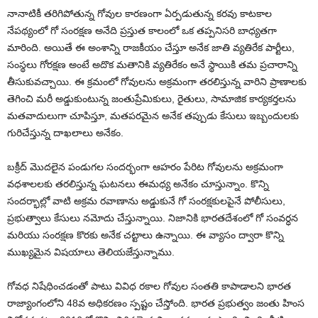
నానాటికీ తరిగిపోతున్న గోవుల కారణంగా ఏర్పడుతున్న కరవు కాటకాల
నేపథ్యంలో గో సంరక్షణ అనేది ప్రస్తుత కాలంలో ఒక తప్పనిసరి బాధ్యతగా
మారింది. అయితే ఈ అంశాన్ని రాజకీయం చేస్తూ అనేక జాతి వ్యతిరేక పార్టీలు,
సంస్థలు గోరక్షణ అంటే అదొక మతానికి వ్యతిరేకం అనే స్థాయికి తమ ప్రచారాన్ని
తీసుకువచ్చాయి. ఈ క్రమంలో గోవులను అక్రమంగా తరలిస్తున్న వారిని ప్రాణాలకు
తెగించి మరీ అడ్డుకుంటున్న జంతుప్రేమికులు, రైతులు, సామాజిక కార్యకర్తలను
మతవాదులుగా చూపిస్తూ, మతపరమైన అనేక తప్పుడు కేసులు ఇబ్బందులకు
గురిచేస్తున్న దాఖలాలు అనేకం.
బక్రీద్ మొదలైన పండుగల సందర్భంగా ఆహరం పేరిట గోవులను అక్రమంగా
వధశాలలకు తరలిస్తున్న ఘటనలు ఈమధ్య అనేకం చూస్తున్నాం. కొన్ని
సందర్భాల్లో వాటి అక్రమ రవాణాను అడ్డుకునే గో సంరక్షకులపైనే పోలీసులు,
ప్రభుత్వాలు కేసులు నమోదు చేస్తున్నాయి. నిజానికి భారతదేశంలో గో సంవర్ధన
మరియు సంరక్షణ కొరకు అనేక చట్టాలు ఉన్నాయి. ఈ వ్యాసం ద్వారా కొన్ని
ముఖ్యమైన విషయాలు తెలియజేస్తున్నాము.
గోవధ నిషేధించడంతో పాటు వివిధ రకాల గోవుల సంతతి కాపాడాలని భారత
రాజ్యాంగంలోని 48వ అధికరణం స్పష్టం చేస్తోంది. భారత ప్రభుత్వం జంతు హింస