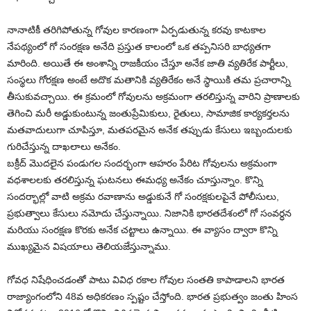
నానాటికీ తరిగిపోతున్న గోవుల కారణంగా ఏర్పడుతున్న కరవు కాటకాల
నేపథ్యంలో గో సంరక్షణ అనేది ప్రస్తుత కాలంలో ఒక తప్పనిసరి బాధ్యతగా
మారింది. అయితే ఈ అంశాన్ని రాజకీయం చేస్తూ అనేక జాతి వ్యతిరేక పార్టీలు,
సంస్థలు గోరక్షణ అంటే అదొక మతానికి వ్యతిరేకం అనే స్థాయికి తమ ప్రచారాన్ని
తీసుకువచ్చాయి. ఈ క్రమంలో గోవులను అక్రమంగా తరలిస్తున్న వారిని ప్రాణాలకు
తెగించి మరీ అడ్డుకుంటున్న జంతుప్రేమికులు, రైతులు, సామాజిక కార్యకర్తలను
మతవాదులుగా చూపిస్తూ, మతపరమైన అనేక తప్పుడు కేసులు ఇబ్బందులకు
గురిచేస్తున్న దాఖలాలు అనేకం.
బక్రీద్ మొదలైన పండుగల సందర్భంగా ఆహరం పేరిట గోవులను అక్రమంగా
వధశాలలకు తరలిస్తున్న ఘటనలు ఈమధ్య అనేకం చూస్తున్నాం. కొన్ని
సందర్భాల్లో వాటి అక్రమ రవాణాను అడ్డుకునే గో సంరక్షకులపైనే పోలీసులు,
ప్రభుత్వాలు కేసులు నమోదు చేస్తున్నాయి. నిజానికి భారతదేశంలో గో సంవర్ధన
మరియు సంరక్షణ కొరకు అనేక చట్టాలు ఉన్నాయి. ఈ వ్యాసం ద్వారా కొన్ని
ముఖ్యమైన విషయాలు తెలియజేస్తున్నాము.
గోవధ నిషేధించడంతో పాటు వివిధ రకాల గోవుల సంతతి కాపాడాలని భారత
రాజ్యాంగంలోని 48వ అధికరణం స్పష్టం చేస్తోంది. భారత ప్రభుత్వం జంతు హింస