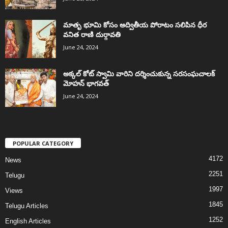
మాతృ భూమి కోసం అద్వితీయ పోరాటం సలిపిన ధీర
వనిత రాణి దుర్గావతి
June 24, 2024
అక్కల్‌ కోట్‌ స్వామి వారిని దర్శించుకున్న సరసంఘచాలక్
మోహన్ భాగవత్
June 24, 2024
POPULAR CATEGORY
4172
News
2251
Telugu
1997
Views
1845
Telugu Articles
1252
English Articles