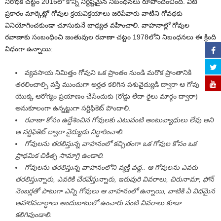
నిరోధక చట్టం 2016లో కొన్ని నిర్దిష్టమైన నిబంధనలు రూపొందించింది. వీటి
ప్రకారం మార్కెట్లో గోవుల క్రయవిక్రయాలు జరిపేవారు వాటిని గోవధకు
వినియోగించకుండా చూసుకునే బాధ్యత వహించాలి. వాహనాల్లో గోవుల
రవాణాకు సంబంధించి జంతువుల రవాణా చట్టం 1978లోని నిబంధనలు ఈ క్రింది
విధంగా ఉన్నాయి:
వ్యవసాయ నిమిత్తం గోవుని ఒక ప్రాంతం నుండి మరొక ప్రాంతానికి
తరలించాల్సి వస్తే ముందుగా అర్హత కలిగిన పశువైద్యుడి ద్వారా ఆ గోవు
యొక్క ఆరోగ్యం ప్రయాణం చేసేందుకు (రోడ్డు లేదా రైలు మార్గం ద్వారా)
అనుకూలంగా ఉన్నట్టుగా సర్టిఫికెట్ పొందాలి.
రవాణా కోసం ఉద్దేశించిన గోవులకు ఎటువంటి అంటువ్యాధులు లేవు అని
ఆ సర్టిఫికెట్ ద్వారా వైద్యుడు నిర్ధారించాలి.
గోవులను తరలిస్తున్న వాహనంలో కచ్చితంగా ఒక గోవుల కోసం ఒక
ప్రాథమిక చికిత్స సామాగ్రి ఉండాలి.
గోవులను తరలిస్తున్న వాహనంలోని వ్యక్తి వద్ద.. ఆ గోవులను ఎవరు
తరలిస్తున్నారు, ఎవరికి చేరవేస్తున్నారు, ఇరువురి వివరాలు, చిరునామా, ఫోన్
నెంబర్లతో పాటుగా ఎన్ని గోవులు ఆ వాహనంలో ఉన్నాయి, వాటికి ఏ విధమైన
ఆహారపదార్ధాలు అందుబాటులో ఉంచారు వంటి వివరాలు కూడా
కలిగివుండాలి.