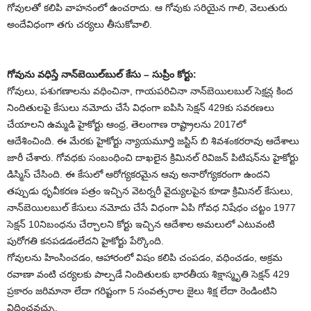
గోవులతో కలిపి వాహనంలో ఉంచరాదు. ఆ గోవుకు సరియైన గాలి, వెలుతురు
అందేవిధంగా తగు చర్యలు తీసుకోవాలి.
గోవును వధిస్తే నాన్‌బెయిల్‌బుల్ కేసు – సుప్రీం కోర్టు:
గోవులు, పశుగణాలను వధించినా, గాయపరిచినా నాన్‌బెయిలబుల్ సెక్షన్ల కింద
నిందితులపై కేసులు నమోదు చేసే విధంగా ఐపిసి సెక్షన్ 429కు సవరణలు
చేయాలని ఉమ్మడి హైకోర్టు ఆంధ్ర, తెలంగాణ రాష్ట్రాలను 2017లో
ఆదేశించింది. ఈ మేరకు హైకోర్టు న్యాయమూర్తి జస్టిస్ బి శివశంకరరావు ఆదేశాలు
జారీ చేశారు. గోవధకు సంబంధించి దాఖలైన క్రిమినల్ రివిజన్ పిటిషన్‌ను హైకోర్టు
డిస్మిస్ చేసింది. ఈ కేసులో ఆరోగ్యకరమైన ఆవు అనారోగ్యకరంగా ఉందని
తప్పుడు ధృవీకరణ పత్రం ఇచ్చిన వెటర్నరీ వైద్యులపైన కూడా క్రిమినల్ కేసులు,
నాన్‌బెయిలబుల్ కేసులు నమోదు చేసే విధంగా ఏపి గోవధ నిషేధం చట్టం 1977
సెక్షన్ 10నిబంధను చేర్చాలని కోర్టు ఇచ్చిన ఆదేశాల అమలులో ఎటువంటి
పురోగతి కనపడడంలేదని హైకోర్టు పేర్కొంది.
గోవులను హింసించడం, ఆహారంలో విషం కలిపి చంపడం, వధించడం, అక్రమ
రవాణా వంటి చర్యలకు పాల్పడే నిందితులకు భారతీయ శిక్షాస్మృతి సెక్షన్ 429
ప్రకారం జరిమానా లేదా గరిష్టంగా 5 సంవత్సరాల జైలు శిక్ష లేదా రెండింటిని
విధించవచ్చు.