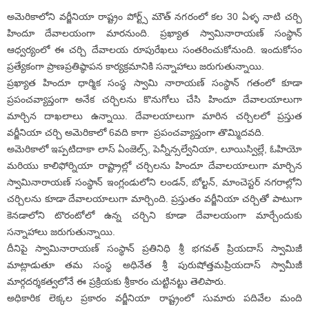
అమెరికాలోని వర్జీనియా రాష్ట్రం పోర్ట్స్ మౌత్ నగరంలో కల 30 ఏళ్ళ నాటి చర్చి
హిందూ దేవాలయంగా మారనుంది. ప్రఖ్యాత స్వామినారాయణ్ సంస్థాన్
ఆధ్వర్యంలో ఈ చర్చి దేవాలయ రూపురేఖలు సంతరించుకోనుంది. ఇందుకోసం
ప్రత్యేకంగా ప్రాణప్రతిష్ఠాపన కార్యక్రమానికి సన్నాహాలు జరుగుతున్నాయి.
ప్రఖ్యాత హిందూ ధార్మిక సంస్థ స్వామి నారాయణ్ సంస్థాన్ గతంలో కూడా
ప్రపంచవ్యాప్తంగా అనేక చర్చిలను కొనుగోలు చేసి హిందూ దేవాలయాలుగా
మార్చిన దాఖలాలు ఉన్నాయి. దేవాలయాలుగా మారిన చర్చిలలో ప్రస్తుత
వర్జీనియా చర్చి అమెరికాలో 6వది కాగా ప్రపంచవ్యాప్తంగా తొమ్మిదవది.
అమెరికాలో ఇప్పటిదాకా లాస్ ఏంజెల్స్, పెన్నీన్సల్వేనియా, లూయిస్విల్లే, ఓహియో
మరియు కాలిఫోర్నియా రాష్ట్రాల్లో చర్చిలను హిందూ దేవాలయాలుగా మార్చిన
స్వామినారాయణ్ సంస్థాన్ ఇంగ్లండులోని లండన్, బోల్టన్, మాంచెస్టర్ నగరాల్లోని
చర్చిలను కూడా దేవాలయాలుగా మార్చింది. ప్రస్తుతం వర్జీనియా చర్చితో పాటుగా
కెనడాలోని టొరంటోలో ఉన్న చర్చిని కూడా దేవాలయంగా మార్చేందుకు
సన్నాహాలు జరుగుతున్నాయి.
దీనిపై స్వామినారాయణ్ సంస్థాన్ ప్రతినిధి శ్రీ భగవత్ ప్రియదాస్ స్వామిజీ
మాట్లాడుతూ తమ సంస్థ అధినేత శ్రీ పురుషోత్తమప్రియదాస్ స్వామీజీ
మార్గదర్శకత్వలోనే ఈ ప్రక్రియకు శ్రీకారం చుట్టినట్టు తెలిపారు.
అధికారిక లెక్కల ప్రకారం వర్జీనియా రాష్ట్రంలో సుమారు పదివేల మంది