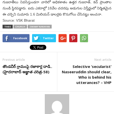
గుజరాతీలు నివసిస్తుండగా వారిలో అధికశాతం ఉత్తర గుజరాత్, కచ్ ప్రాంతాల
నుండి స్థిరపడ్డారు. ఐదు ఎకరాల్లో 18వేల చదరపు అడుగుల విస్తీర్ణంలో నిర్మితమైన
ఈ చర్చిని సుమారు 1.6 మిలియన్ డాలర్లకు కొనుగోలు చేసినట్టు అంచనా.
Source: VSK Bharat
TAGS
CHURCH
SWAMY NARAYAN
Facebook
Twitter
Previous article
Next article
తొండచీర్ గ్రామంపై రజాకార్ల దాడి..
Selective ‘secularist’
(హైదరాబాద్ అజ్ఞాత చరిత్ర-58)
Naseeruddin should clear,
Who is behind his
utterances? – VHP