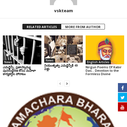
vskteam
RELATED ARTICLES
MORE FROM AUTHOR
News
News
English Articles
నియంతృత్వ ఎమర్జెన్సీకి 49
ఎమర్జెన్సీ: ప్రజాస్వామ్య
Nirgun Poems Of Kabir
ఏళ్లు
పునరుద్ధరణ కోసం మహిళా
Das… Devotion to the
కార్యకర్తల పోరాటం
Formless Divine