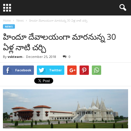
Home
News
హిందూ దేవాలయంగా మారనున్న 30 ఏళ్ల నాటి చర్చి
NEWS
హిందూ దేవాలయంగా మారనున్న 30
ఏళ్ల నాటి చర్చి
By
vskteam
-
December 25, 2018
0
Facebook
Twitter