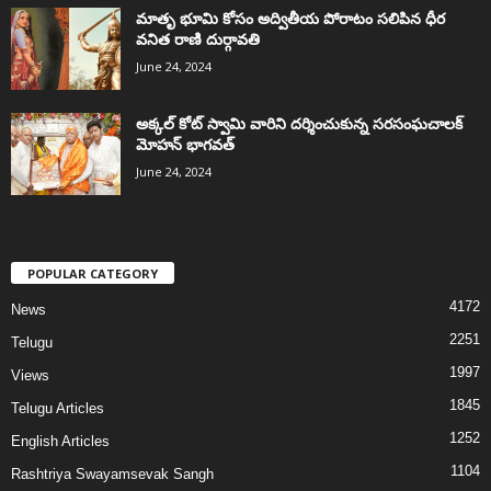
మాతృ భూమి కోసం అద్వితీయ పోరాటం సలిపిన ధీర
వనిత రాణి దుర్గావతి
June 24, 2024
అక్కల్‌ కోట్‌ స్వామి వారిని దర్శించుకున్న సరసంఘచాలక్
మోహన్ భాగవత్
June 24, 2024
POPULAR CATEGORY
4172
News
2251
Telugu
1997
Views
1845
Telugu Articles
1252
English Articles
1104
Rashtriya Swayamsevak Sangh