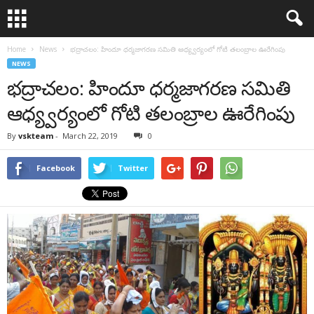
Home
News
భద్రాచలం: హిందూ ధర్మజాగరణ సమితి ఆధ్య్వర్యంలో గోటి తలంబ్రాల ఊరేగింపు
NEWS
భద్రాచలం: హిందూ ధర్మజాగరణ సమితి
ఆధ్య్వర్యంలో గోటి తలంబ్రాల ఊరేగింపు
By
vskteam
-
March 22, 2019
0
Facebook
Twitter