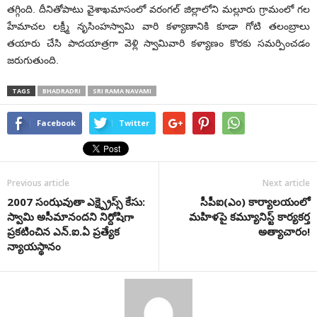
తగ్గింది. దీనితోపాటు వైశాఖమాసంలో వరంగల్ జిల్లాలోని మల్లూరు గ్రామంలో గల
హేమాచల లక్ష్మీ నృసింహస్వామి వారి కళ్యాణానికి కూడా గోటి తలంబ్రాలు
తయారు చేసి పాదయాత్రగా వెళ్లి స్వామివారి కళ్యాణం కొరకు సమర్పించడం
జరుగుతుంది.
TAGS
BHADRADRI
SRI RAMA NAVAMI
Facebook
Twitter
Previous article
Next article
2007 సంఝవుతా ఎక్ష్ప్రెస్స్ కేసు:
సీపీఐ(ఎం) కార్యాలయంలో
స్వామి అసీమానందని నిర్దోషిగా
మహిళపై కమ్యూనిస్ట్ కార్యకర్త
ప్రకటించిన ఎన్.ఐ.ఏ ప్రత్యేక
అత్యాచారం!
న్యాయస్థానం