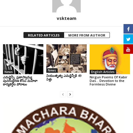
vskteam
RELATED ARTICLES
MORE FROM AUTHOR
News
News
English Articles
నియంతృత్వ ఎమర్జెన్సీకి 49
ఎమర్జెన్సీ: ప్రజాస్వామ్య
Nirgun Poems Of Kabir
ఏళ్లు
పునరుద్ధరణ కోసం మహిళా
Das… Devotion to the
కార్యకర్తల పోరాటం
Formless Divine