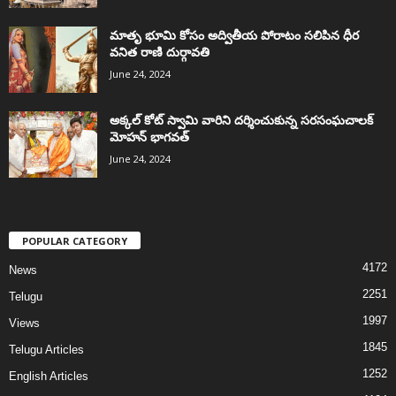
మాతృ భూమి కోసం అద్వితీయ పోరాటం సలిపిన ధీర
వనిత రాణి దుర్గావతి
June 24, 2024
అక్కల్‌ కోట్‌ స్వామి వారిని దర్శించుకున్న సరసంఘచాలక్
మోహన్ భాగవత్
June 24, 2024
POPULAR CATEGORY
4172
News
2251
Telugu
1997
Views
1845
Telugu Articles
1252
English Articles