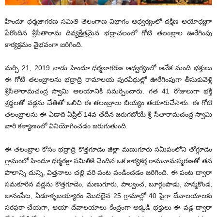
హిందూ ధర్మజాగరణ సమితి తెలంగాణ విభాగం ఆధ్వర్యంలో దక్షిణ అయోధ్యగా
పేరొందిన శ్రీసీతారామ దివ్యక్షేత్రమైన భద్రాచలంలో గోటి తలంబ్రాల ఊరేగింపు
కార్యక్రమం వైభవంగా జరిగింది.
మర్చి 21, 2019 నాడు హిందూ ధర్మజాగరణ ఆధ్వర్యంలో అనేక మంది భక్తులు
ఈ గోటి తలంబ్రాలను భద్రాద్రి రామాలయ పురవీధుల్లో ఊరేగింపుగా తీసుకువెళ్లి
శ్రీసీతారామచంద్ర స్వామి ఆలయానికి సమర్పించారు. గత 41 రోజులుగా భక్తి
శ్రద్ధలతో వడ్లను చేతితో ఒలిచి ఈ తలంబ్రాలు బియ్యం తయారుచేసారు. ఈ గోటి
తలంబ్రాలను ఈ ఏడాది ఏప్రిల్ 14వ తేదీన జరుగబోయే శ్రీ సీతారామచంద్ర స్వామి
వారి కళ్యాణంలో వినియోగించడం జరుగుతుంది.
ఈ తలంబ్రాల కోసం భద్రాద్రి కొత్తగూడెం జిల్లా మణుగూరు సమీపంలోని తోగ్గూడెం
గ్రామంలో హిందూ ధర్మరక్షా సమితికి చెందిన ఒక కార్యకర్త రామనామస్మరణతో తన
పొలాన్ని దున్ని, విత్తనాలు చల్లి వరి పంట పండించడం జరిగింది. ఈ పంట ద్వారా
సమకూరిన వడ్లను కొత్తగూడెం, మణుగూరు, పాల్వంచ, బూర్గంపాడు, హన్మకొండ,
జానంపేట, ఏడూళ్ళబయ్యారం మొదలైన 25 గ్రామాల్లో 40 పైగా దేవాలయాలకు
సరఫరా చేయగా, ఆయా దేవాలయాలు కేంద్రంగా అక్కడి భక్తులు ఈ వడ్ల ద్వారా