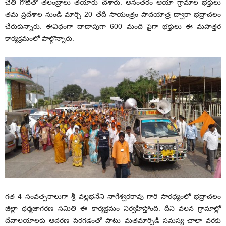
చేతి గోటితో తలంబ్రాలు తయారు చేశారు. అనంతరం ఆయా గ్రామాల భక్తులు
తమ ప్రదేశాల నుండి మార్చి 20 తేదీ సాయంత్రం పాదయాత్ర ద్వారా భద్రాచలం
చేరుకున్నారు. ఈవిధంగా దాదాపుగా 600 మంది పైగా భక్తులు ఈ మహత్తర
కార్యక్రమంలో పాల్గొన్నారు.
గత 4 సంవత్సరాలుగా శ్రీ వల్లభనేని నాగేశ్వరరావు గారి సారథ్యంలో భద్రాచలం
జిల్లా ధర్మజాగరణ సమితి ఈ కార్యక్రమం నిర్వహిస్తోంది. దీని వలన గ్రామాల్లో
దేవాలయాలకు ఆదరణ పెరగడంతో పాటు మతమార్పిడి సమస్య చాలా వరకు