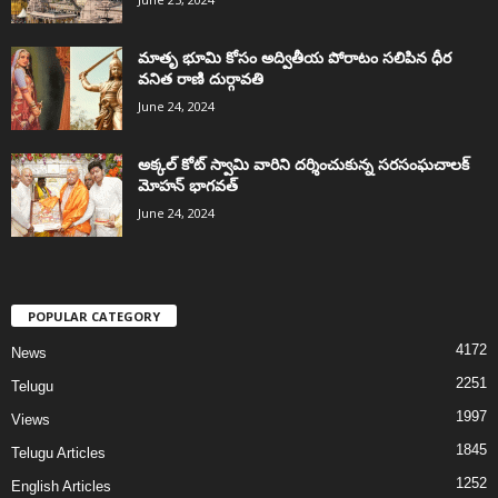
మాతృ భూమి కోసం అద్వితీయ పోరాటం సలిపిన ధీర
వనిత రాణి దుర్గావతి
June 24, 2024
అక్కల్‌ కోట్‌ స్వామి వారిని దర్శించుకున్న సరసంఘచాలక్
మోహన్ భాగవత్
June 24, 2024
POPULAR CATEGORY
4172
News
2251
Telugu
1997
Views
1845
Telugu Articles
1252
English Articles