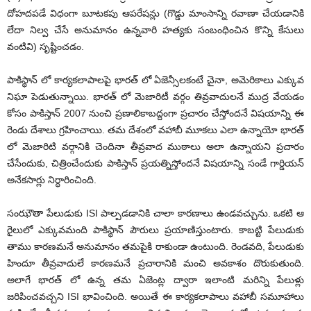
దోహదపడే విధంగా బూటకపు ఆపరేషన్లు (గొడ్డు మాంసాన్ని రవాణా చేయడానికి
లేదా నిల్వ చేసే అనుమానం ఉన్నవారి హత్యకు సంబంధించిన కొన్ని కేసులు
వంటివి) సృష్టించడం.
పాకిస్థాన్ లో కార్యకలాపాలపై భారత్ లో ఏజెన్సీలకంటే చైనా, అమెరికాలు ఎక్కువ
నిఘా పెడుతున్నాయి. భారత్ లో మెజారిటీ వర్గం తివ్రవాదులనే ముద్ర వేయడం
కోసం పాకిస్తాన్ 2007 నుంచి ప్రణాలికాబద్దంగా ప్రచారం చేస్తోందనే విషయాన్ని ఈ
రెండు దేశాలు గ్రహించాయి. తమ దేశంలో వహాబీ మూకలు ఎలా ఉన్నాయో భారత్
లో మెజారిటి వర్గానికి చెందినా తీవ్రవాద ముఠాలు అలా ఉన్నాయని ప్రచారం
చేసేందుకు, చిత్రించేందుకు పాకిస్తాన్ ప్రయత్నిస్తోందనే విషయాన్ని సండే గార్డియన్
అనేకసార్లు నిర్ధారించింది.
సంఝౌతా పేలుడుకు ISI పాల్పడడానికి చాలా కారణాలు ఉండవచ్చును. ఒకటి ఆ
రైలులో ఎక్కువమంది పాకిస్థాన్ పౌరులు ప్రయాణిస్తుంటారు. కాబట్టి పేలుడుకు
తాము కారణమనే అనుమానం తమపైకి రాకుండా ఉంటుంది. రెండవది, పేలుడుకు
హిందూ తీవ్రవాదులే కారణమనే ప్రచారానికి మంచి అవకాశం దొరుకుతుంది.
అలాగే భారత్ లో ఉన్న తమ ఏజెంట్ల ద్వారా ఇలాంటి మరిన్ని పేలుళ్లు
జరిపించవచ్చని ISI భావించింది. అయితే ఈ కార్యకలాపాలు వహాబీ సమూహాలు