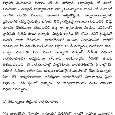
వర్గానికి చెందినవని ప్రచారం చేసింది. పాకిస్తాన్, ఆఫ్ఘానిస్తాన్ లో వహాబీ
సమూహాలు ఎలాగైతే హత్యాకాండకు పాల్పడుతున్నాయో భారత్ లో మెజారిటి
వర్గానికి చెందిన ముఠాలు అలాంటి ఆకృత్యాలకు పాల్పడుతున్నాయని
ప్రపంచానికి చెప్పే ప్రయత్నం చేసింది. కొన్ని చర్చిలపై దాడులు చేయడానికి, గొడ్డు
మాంసం దొంగరవాణా చేయడానికి తప్ప ఈ ఉగ్రవాదులు ఎందుకు పనికిరారని
వ్లాదిమిర్ పుతిన్ కూడా అన్నారు. వీళ్ళకు తాము ISI కోసం పనిచేస్తున్నమనే
సంగతి కూడా తెలియదు. భారతదేశంలో ఐఎస్ఐ నియమించిన వారిలో
ఆరవవంతు హిందూ లేక ముస్లిమేతర వర్గాల నుండి వచ్చారని, మరో ఐదు శాతం
ముస్లిం సామాజిక వర్గం నుండి ఉన్నారని పాకిస్తాన్ ప్రేరేపిత ఉగ్రవాద
కార్యకలాపాలను అధ్యయనం చేసేవారు అంటున్నారు. వీరంతా తమకు
తెలియకుండానే ISI కార్యకలాపాల్లో పాల్గొంటారు. భారతదేశంలోని నగరాల్లో ISI
ఎజెంట్ మరియు అధికారులు భాద్యతాయుతమైన పదవులలో కొందరు ఉన్నారు.
వీరు ISI కార్యకలాపాలకు తగినట్లుగా భారతదేశంలో విధానాలను సైతం
ప్రభావితం చేసే స్థితిలో ఉన్నారు. ఈ కార్యకలాపాలను రెండు రకాలుగా
విభజించవచ్చును :
ఎ) దేశవ్యాప్తంగా ఉగ్రవాద కార్యకలాపాలు
(బి) భారతదేశం “హిందూ ఉగ్రవాదం” పిడికిలిలో ఉందనే ఐఎస్ఐ ప్రచారానికి