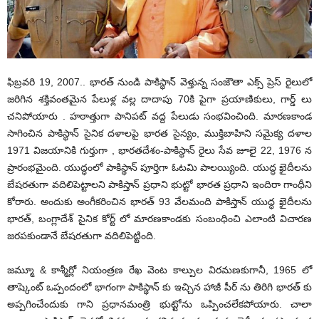
ఫిబ్రవరి 19, 2007.. భారత్ నుండి పాకిస్థాన్ వెళ్తున్న సంజౌతా ఎక్స్ ప్రెస్ రైలులో
జరిగిన శక్తివంతమైన పేలుళ్ల వల్ల దాదాపు 70కి పైగా ప్రయాణికులు, గార్డ్ లు
చనిపోయారు . హఠాత్తుగా పానిపట్ వద్ద పేలుడు సంభవించింది. మారణకాండ
సాగించిన పాకిస్థాన్ సైనిక దళాలపై భారత సైన్యం, ముక్తిబాహిని సమైక్య దళాల
1971 విజయానికి గుర్తుగా , భారతదేశం-పాకిస్థాన్ రైలు సేవ జూలై 22, 1976 న
ప్రారంభమైంది. యుద్ధంలో పాకిస్థాన్ పూర్తిగా ఓటమి పాలయ్యింది. యుద్ధ ఖైదీలను
బేషరతుగా వదిలిపెట్టాలని పాకిస్తాన్ ప్రధాని భుట్టో భారత ప్రధాని ఇందిరా గాంధీని
కోరారు. అందుకు అంగీకరించిన భారత్ 93 వేలమంది పాకిస్తాన్ యుద్ధ ఖైదీలను
భారత్, బంగ్లాదేశ్ సైనిక కోర్ట్ లో మారణకాండకు సంబంధించి ఎలాంటి విచారణ
జరపకుండానే బేషరతుగా వదిలిపెట్టింది.
జమ్మూ & కాశ్మీర్లో నియంత్రణ రేఖ వెంట కాల్పుల విరమణకుగానీ, 1965 లో
తాష్కెంట్ ఒప్పందంలో భాగంగా పాకిస్థాన్ కు ఇచ్చిన హాజీ పీర్ ను తిరిగి భారత్ కు
అప్పగించేందుకు గాని ప్రధానమంత్రి భుట్టోను ఒప్పించలేకపోయారు. చాలా