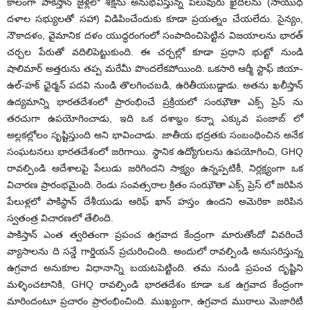
కాలంగా పాకిస్తాన్ జైళ్లలో శిక్షను అనుభవిస్తున్న పలువురు ఖైదీలను (సాయుధ
దళాల సభ్యులతో సహా) విడిపించేందుకు కూడా ప్రయత్నం చేయలేదు. సైన్యం,
నౌకాదళం, వైమానిక దళం యుద్ధరంగంలో సంపాదించిపెట్టిన విజయాలను భారత్
చర్చల పేరుతో వదిలిపెట్టుకుంది. ఈ చర్చల్లో కూడా ప్రధాని భుట్టో నుండి
షాలిమార్ అత్తరును తప్ప మరేమీ పొందలేకపోయింది. ఒకసారి ఆర్మీ స్టాఫ్ జియా-
ఉల్-హక్ ఛైర్మన్ పదవి నుండి తొలగించబడి, ఉరితీయబడ్డాడు. అతను ఖలీస్తాన్
ఉద్యమాన్ని భారతదేశంలో ప్రారంభించే ప్రక్రియలో సంఝౌతా ఎక్స్ ప్రెస్ ను
తరచుగా ఉపయోగించాడు, ఇది ఒక దశాబ్దం కన్నా ఎక్కువ పంజాబ్ లో
అల్లకల్లోలం సృష్టిస్తుంది అని భావించాడు. జాతీయ భద్రతకు సంబంధించిన అనేక
సంఘటనలు భారతదేశంలో జరిగాయి. స్థానిక ఉద్యోగులను ఉపయోగించి, GHQ
రావల్పిండి ఆదేశాలపై పేలుడు జరిగిందని సాక్ష్యం ఉన్నప్పటికీ, నిర్లక్ష్యంగా ఒక
విచారణ ప్రారంభమైంది. రెండు సంవత్సరాల క్రితం సంఝౌతా ఎక్స్ ప్రెస్ లో జరిపిన
పేలుళ్లలో పాకిస్థాన్ దేశీయుడు ఆరిఫ్ ఖాన్ హస్తం ఉందని అమెరికా జరిపిన
స్వతంత్ర విచారణలో తేలింది.
పాకిస్తాన్ ఎంత త్వరితంగా ప్రపంచ ఉగ్రవాద కేంద్రంగా మారుతోందో వివరించే
వ్యాసాలను ది సన్డే గార్డియన్ ప్రచురించింది. అందులో రావల్పిండి అనుసరిస్తున్న
ఉగ్రవాద అనుకూల విధానాన్ని బయటపెట్టింది. తమ నుండి ప్రపంచ దృష్టిని
మళ్ళించటానికి, GHQ రావల్పిండి భారతదేశం కూడా ఒక ఉగ్రవాద కేంద్రంగా
మారిందంటూ ప్రచారం ప్రారంభించింది. ముఖ్యంగా, ఉగ్రవాద ముఠాలు మెజారిటీ