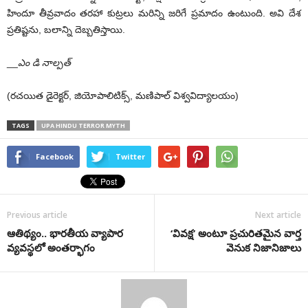
హిందూ తీవ్రవాదం తరహా కుట్రలు మరిన్ని జరిగే ప్రమాదం ఉంటుంది. అవి దేశ
ప్రతిష్టను, బలాన్ని దెబ్బతిస్తాయి.
__
ఎం డి నాల్పత్
(రచయిత డైరెక్టర్, జియోపాలిటిక్స్, మణిపాల్ విశ్వవిద్యాలయం)
TAGS
UPA HINDU TERROR MYTH
Facebook
Twitter
Previous article
Next article
ఆతిథ్యం.. భారతీయ వ్యాపార
‘వివక్ష’ అంటూ ప్రచురితమైన వార్త
వ్యవస్థలో అంతర్భాగం
వెనుక నిజానిజాలు