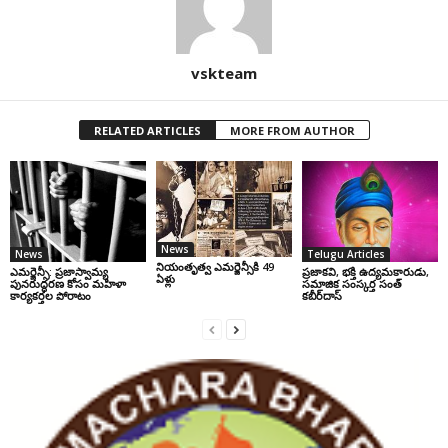
vskteam
RELATED ARTICLES
MORE FROM AUTHOR
News
News
Telugu Articles
నియంతృత్వ ఎమర్జెన్సీకి 49
ఎమర్జెన్సీ: ప్రజాస్వామ్య
ప్రజాకవి, భక్తి ఉద్యమకారుడు,
ఏళ్లు
పునరుద్ధరణ కోసం మహిళా
సమాజిక సంస్కర్త సంత్‌
కార్యకర్తల పోరాటం
కబీర్‌దాస్‌