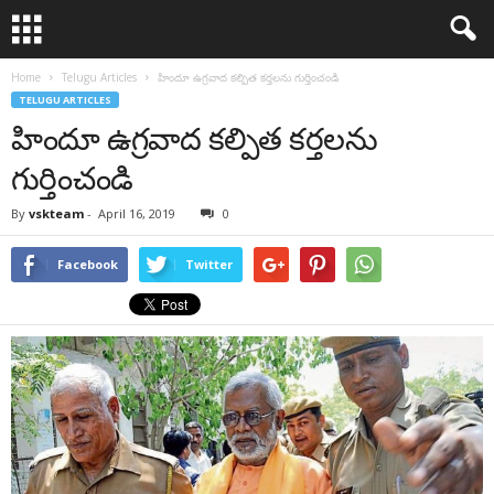
Home
Telugu Articles
హిందూ ఉగ్రవాద కల్పిత కర్తలను గుర్తించండి
TELUGU ARTICLES
హిందూ ఉగ్రవాద కల్పిత కర్తలను
గుర్తించండి
By
vskteam
-
April 16, 2019
0
Facebook
Twitter