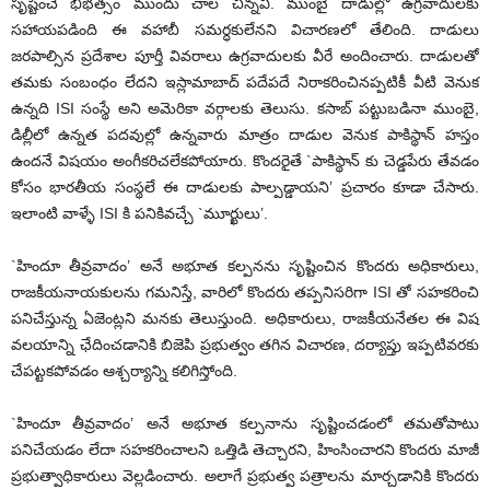
సృష్టించే భీభత్సం ముందు చాల చిన్నవి. ముంబై దాడుల్లో ఉగ్రవాదులకు
సహాయపడింది ఈ వహాబీ సమర్ధకులేనని విచారణలో తేలింది. దాడులు
జరపాల్సిన ప్రదేశాల పూర్తీ వివరాలు ఉగ్రవాదులకు వీరే అందించారు. దాడులతో
తమకు సంబంధం లేదని ఇస్లామాబాద్ పదేపదే నిరాకరించినప్పటికీ వీటి వెనుక
ఉన్నది ISI సంస్థే అని అమెరికా వర్గాలకు తెలుసు. కసాబ్ పట్టుబడినా ముంబై,
డిల్లీలో ఉన్నత పదవుల్లో ఉన్నవారు మాత్రం దాడుల వెనుక పాకిస్థాన్ హస్తం
ఉందనే విషయం అంగీకరిచలేకపోయారు. కొందరైతే `పాకిస్థాన్ కు చెడ్డపేరు తేవడం
కోసం భారతీయ సంస్థలే ఈ దాడులకు పాల్పడ్డాయని’ ప్రచారం కూడా చేసారు.
ఇలాంటి వాళ్ళే ISI కి పనికివచ్చే `మూర్ఖులు’.
`హిందూ తీవ్రవాదం’ అనే అభూత కల్పనను సృష్టించిన కొందరు అధికారులు,
రాజకీయనాయకులను గమనిస్తే, వారిలో కొందరు తప్పనిసరిగా ISI తో సహకరించి
పనిచేస్తున్న ఏజెంట్లని మనకు తెలుస్తుంది. అధికారులు, రాజకీయనేతల ఈ విష
వలయాన్ని ఛేదించడానికి బిజెపి ప్రభుత్వం తగిన విచారణ, దర్యాప్తు ఇప్పటివరకు
చేపట్టకపోవడం ఆశ్చర్యాన్ని కలిగిస్తోంది.
`హిందూ తీవ్రవాదం’ అనే అభూత కల్పనాను సృష్టించడంలో తమతోపాటు
పనిచేయడం లేదా సహకరించాలని ఒత్తిడి తెచ్చారని, హింసించారని కొందరు మాజీ
ప్రభుత్వాధికారులు వెల్లడించారు. అలాగే ప్రభుత్వ పత్రాలను మార్చడానికి కొందరు