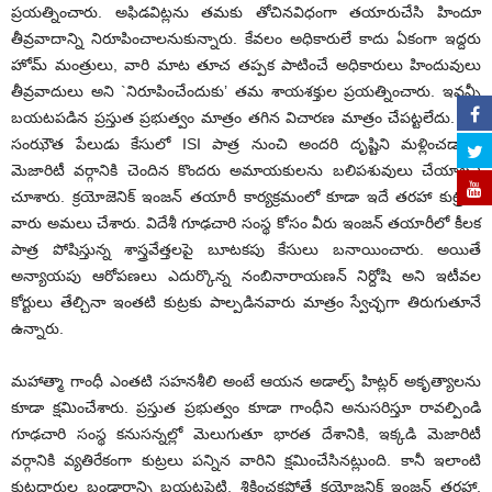
ప్రయత్నించారు. అఫిడవిట్లను తమకు తోచినవిధంగా తయారుచేసి హిందూ
తీవ్రవాదాన్ని నిరూపించాలనుకున్నారు. కేవలం అధికారులే కాదు ఏకంగా ఇద్దరు
హోమ్ మంత్రులు, వారి మాట తూచ తప్పక పాటించే అధికారులు హిందువులు
తీవ్రవాదులు అని `నిరూపించేందుకు’ తమ శాయశక్తుల ప్రయత్నించారు. ఇవన్నీ
బయటపడిన ప్రస్తుత ప్రభుత్వం మాత్రం తగిన విచారణ మాత్రం చేపట్టలేదు. వీరే
సంఝౌత పేలుడు కేసులో ISI పాత్ర నుంచి అందరి దృష్టిని మళ్లించడానికి
మెజారిటీ వర్గానికి చెందిన కొందరు అమాయకులను బలిపశువులు చేయాలని
చూశారు. క్రయోజెనిక్ ఇంజన్ తయారీ కార్యక్రమంలో కూడా ఇదే తరహా కుట్రను
వారు అమలు చేశారు. విదేశీ గూఢచారి సంస్థ కోసం వీరు ఇంజన్ తయారీలో కీలక
పాత్ర పోషిస్తున్న శాస్త్రవేత్తలపై బూటకపు కేసులు బనాయించారు. అయితే
అన్యాయపు ఆరోపణలు ఎదుర్కొన్న నంబినారాయణన్ నిర్దోషి అని ఇటీవల
కోర్టులు తేల్చినా ఇంతటి కుట్రకు పాల్పడినవారు మాత్రం స్వేచ్ఛగా తిరుగుతూనే
ఉన్నారు.
మహాత్మా గాంధీ ఎంతటి సహనశీలి అంటే ఆయన అడాల్ఫ్ హిట్లర్ అకృత్యాలను
కూడా క్షమించేశారు. ప్రస్తుత ప్రభుత్వం కూడా గాంధీని అనుసరిస్తూ రావల్పిండి
గూఢచారి సంస్థ కనుసన్నల్లో మెలుగుతూ భారత దేశానికి, ఇక్కడి మెజారిటీ
వర్గానికి వ్యతిరేకంగా కుట్రలు పన్నిన వారిని క్షమించేసినట్లుంది. కానీ ఇలాంటి
కుట్రదారుల బండారాన్ని బయటపెట్టి, శిక్షించకపోతే క్రయోజనిక్ ఇంజన్ తరహా,