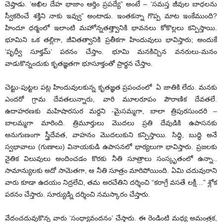
చెప్తాడు. ‘అఖిల దేహ భాజాం ఆర్తిం ప్రపద్యే” అంటే – ‘సమస్త జీవుల బాధలను
స్వీకరించే శక్తిని నాకు ఇవ్వు” అంటాడు. ఇంతకన్నా గొప్ప మాట ఇంకేముంది?
హిందూ ధర్మంలో ఇలాంటి మహోన్నతత్త్వానికి భావనలు కోకొల్లలు కన్పిస్తాయి.
భూమిని ఒక తల్లిగా, జీవితత్వానికి ప్రతీకగా హిందువులు భావిస్తారు; అందుకే
‘పృధ్వీ సూక్తమ్’ పఠనం చేస్తాం. భూమి మనకిచ్చిన వనరులు-మనం
వాడుకొన్నందుకు కృతజ్ఞతగా భూసూక్తంతో ప్రార్థన చేస్తాం.
చెట్టు-పుట్టల పట్ల హిందువులకున్న కృతజ్ఞత ప్రపంచంలో ఏ జాతికి లేదు. మనకు
ఎందరో గ్రామ దేవతలున్నారు, వారి మూలరూపం పౌరాణిక దేవతలే.
ఉదాహరణకు మహిషారసుర మర్దని -మైసమ్మగా, బాలా త్రిపురసుందరి –
బాలమ్మగా మారింది. త్రిమూర్తులు మొదలు ప్రతి దేవుడికి ఉపాసనకు
అనుగుణంగా స్త్రీదేవత, వాహనం మొదలుకుని కన్పిస్తాయి. సిద్ధి, బుద్ధి అనే
స్వభావాలు (గుణాలు) వినాయకుడి ఉపాసనలో భార్యలుగా భావిస్తారు. ప్రజలకు
నైతిక విలువులు అందించడం కొరకు నీతి సూత్రాలు సంస్కృతంలో ఉన్నా..
సామాన్యులకు అదో సామెతగా, ఆ నీతి సూత్రం మారిపోయింది. ఏమి చదువురాని
వారు కూడా ఉదయం నిద్రలేచి, తమ అరచేతిని దర్శించి “కరాగ్రే వసతే లక్షీ…” శ్లోక
పఠనం చేస్తారు. సూర్యుడ్ని దర్శించి నమస్కారం చేస్తారు.
వేదంచదువుకొన్న వారు ‘సంధ్యావందనం’ చేస్తారు. ఈ రెండింటి మధ్య అమంత్రక,