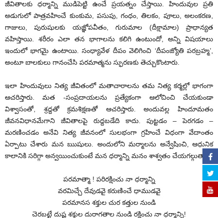
జీవితాలకు ధర్మాన్ని ముడిపెట్టి ఉంచే ప్రయత్నం చేస్తాయి. హిందువుల ప్రతి
అడుగులో పాత్రవహించే కుంకుమ, పసుపు, గంధం, తిలకం, పూలు, అలంకరణ,
గాజులు, పురుషులకు యజ్ఞోపవీతం, గురుమాల (దీక్షామాల) ప్రాధాన్యత
వహిస్తాయి. శరీరం ఎలా తన భాగాలను కలిగి ఉంటుందో, అన్ని విషయాలు
ఇందులో భాగమై ఉంటాయి. సంధ్యావేళ దీపం వెలిగించి ‘దీపంజ్యోతి పరబ్రహ్మ’,
అంటూ బాలకులు గానంచేసి పరమాత్మను స్ఫురణకు తెచ్చుకొంటారు.
ఇలా హిందువులు నిత్య జీవితంలో మతాచారాలను తమ నిత్య కర్మల్లో భాగంగా
ఆచరిస్తారు. మత -సంప్రదాయలను ప్రత్యేకంగా ఆలోచించి చేయకుండా
విశ్వాసంతో, శ్రద్దతో క్రమశిక్షణతో ఆచరిస్తారు. అందువల్ల హిందూమతం
జీవనవిధానమేగాని జీవితాలపై రుద్దబడేది కాదు. పుట్టడం – పెరగడం –
మరణించడం అనేవి నిత్య జీవనంలో సులభంగా గ్రహించే విధంగా వేదాంతం
ఏర్పాటు చేశారు మన ఋషులు. అందులోని మర్మాలను అన్వేషించి, ఆధునిక
కాలానికి సరిగ్గా అన్వయించుకుంటే మన ధర్మాన్ని మనం శాశ్వతం చేయగల్గుతాం.
పరమాత్మా ! పరిరక్షించు నా ధర్మాన్ని
వరమిచ్చే దేవుడవై కరుణించే ధాముడవై
పరమానస శక్తుల చుర కత్తుల నుండి
చెరబట్టే దుష్ట శక్తుల దురాగతాల నుండి రక్షించు నా ధర్మాన్ని!