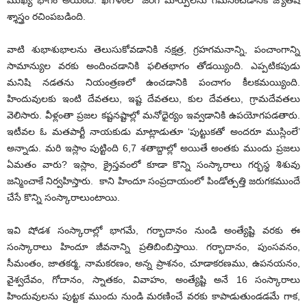
ముఖ్య భాగం అయింది. ఖగోళంలో జరిగే మార్పులను గమనించడానికి జ్యోతిష
శ్శాస్త్రం రచింపబడింది.
వాటి శుభాశుభాలను తెలుసుకోవడానికి నక్షత్ర, గ్రహగమనాన్ని, పంచాంగాన్ని
సామాన్యుల వరకు అందించడానికి ఫలితభాగం తోడయ్యింది. ఎప్పటికపుడు
మనిషి నడతను నియంత్రణలో ఉంచడానికి పంచాగం కీలకమయ్యింది.
హిందువులకు ఇంటి దేవతలు, ఇష్ట దేవతలు, కుల దేవతలు, గ్రామదేవతలు
వెలిసారు. వీళ్లంతా ప్రజల కష్టనష్టాల్లో మనోధైర్యం ఇవ్వడానికి ఉపయోగపడతారు.
ఇటీవల ఓ మతపార్టీ నాయకుడు మాట్లాడుతూ ‘పుట్టుకతో అందరూ ముస్లింలే’
అన్నాడు. మరి ఇస్లాం పుట్టింది 6,7 శతాబ్దాల్లో అయితే అంతకు ముందు ప్రజలు
ఏమతం వారు? ఇస్లాం, క్రైస్తవంలో కూడా కొన్ని సంస్కారాలు గర్భస్థ శిశువు
జన్మించాకే నిర్వహిస్తారు. కాని హిందూ సంప్రదాయంలో పిండోత్పత్తి జరుగకముందే
చేసే కొన్ని సంస్కారాలుంటాయి.
ఇవి షోడశ సంస్కారాల్లో భాగమే, గర్భాదానం నుండి అంత్యేష్టి వరకు ఈ
సంస్కారాలు హిందూ జీవనాన్ని ప్రతిబింబిస్తాయి. గర్భాదానం, పుంసవనం,
సీమంతం, జాతకర్మ, నామకరణం, అన్న ప్రాశనం, చూడాకరణము, ఉపనయనం,
వైశ్వదేవం, గోదానం, స్నాతకం, వివాహం, అంత్యేష్టి అనే 16 సంస్కారాలు
హిందువులను పుట్టక ముందు నుండి మరణించే వరకు కాపాడుతుండడమే గాక,