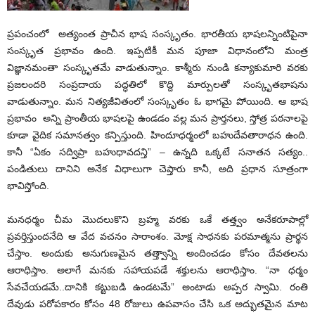
ప్రపంచంలో అత్యంంత ప్రాచీన భాష సంస్కృతం. భారతీయ భాషలన్నింటిపైనా
సంస్కృత ప్రభావం ఉంది. ఇప్పటికీ మన పూజా విధానంలోని మంత్ర
విజ్ఞానమంతా సంస్కృతమే వాడుతున్నాం. కాశ్మీరు నుండి కన్యాకుమారి వరకు
ప్రజలందరి సంప్రదాయ పద్ధతిలో కొద్ది మార్పులతో సంస్కృతభాషను
వాడుతున్నాం. మన నిత్యజీవితంలో సంస్కృతం ఓ భాగమై పోయింది. ఆ భాష
ప్రభావం అన్ని ప్రాంతీయ భాషలపై ఉండడం వల్ల మన ప్రార్తనలు, స్తోత్ర పఠనాలపై
కూడా వైదిక సమానత్వం కన్పిస్తుంది. హిందూధర్మంలో బహుదేవతారాధన ఉంది.
కానీ “ఏకం సద్విప్రా బహుధావదన్తి” – ఉన్నది ఒక్కటే సనాతన సత్యం..
పండితులు దానిని అనేక విధాలుగా చెప్తారు కానీ, అది ప్రధాన సూత్రంగా
భావిస్తోంది.
మనధర్మం చీమ మొదలుకొని బ్రహ్మ వరకు ఒకే తత్త్వం అనేకరూపాల్లో
ప్రవర్తిస్తుందనేది ఆ వేద వచనం సారాంశం. మోక్ష సాధనకు పరమాత్మను ప్రార్థన
చేస్తాం. అందుకు అనుగుణమైన తత్త్వాన్ని అందించడం కోసం దేవతలను
ఆరాధిస్తాం. అలాగే మనకు సహాయపడే శక్తులను ఆరాధిస్తాం. “నా ధర్మం
సేవచేయడమే..దానికి కట్టుబడి ఉండటమే” అంటాడు అప్పర స్వామి. రంతి
దేవుడు పరోపకారం కోసం 48 రోజులు ఉపవాసం చేసి ఒక అద్భుతమైన మాట