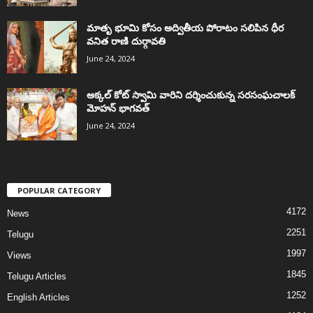
మాతృ భూమి కోసం అద్వితీయ పోరాటం సలిపిన ధీర
వనిత రాణి దుర్గావతి
June 24, 2024
అక్కల్‌ కోట్‌ స్వామి వారిని దర్శించుకున్న సరసంఘచాలక్
మోహన్ భాగవత్
June 24, 2024
POPULAR CATEGORY
4172
News
2251
Telugu
1997
Views
1845
Telugu Articles
1252
English Articles