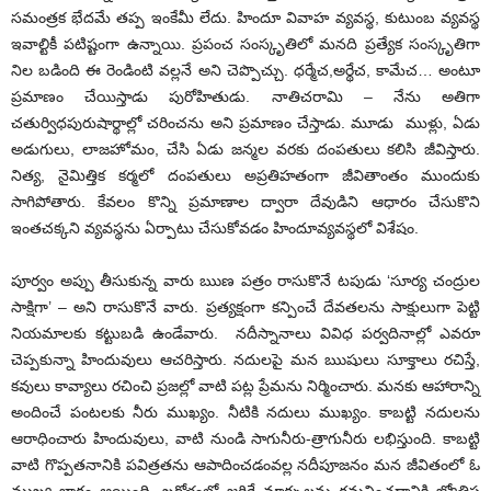
సమంత్రక భేదమే తప్ప ఇంకేమీ లేదు. హిందూ వివాహ వ్యవస్థ, కుటుంబ వ్యవస్థ
ఇవాల్టికీ పటిష్టంగా ఉన్నాయి. ప్రపంచ సంస్కృతిలో మనది ప్రత్యేక సంస్కృతిగా
నిల బడింది ఈ రెండింటి వల్లనే అని చెప్పొచ్చు. ధర్మేచ,అర్థేచ, కామేచ… అంటూ
ప్రమాణం చేయిస్తాడు పురోహితుడు. నాతిచరామి – నేను అతిగా
చతుర్విధపురుషార్థాల్లో చరించను అని ప్రమాణం చేస్తాడు. మూడు ముళ్లు, ఏడు
అడుగులు, లాజహోమం, చేసి ఏడు జన్మల వరకు దంపతులు కలిసి జీవిస్తారు.
నిత్య, నైమిత్తిక కర్మలో దంపతులు అప్రతిహతంగా జీవితాంతం ముందుకు
సాగిపోతారు. కేవలం కొన్ని ప్రమాణాల ద్వారా దేవుడిని ఆధారం చేసుకొని
ఇంతచక్కని వ్యవస్థను ఏర్పాటు చేసుకోవడం హిందూవ్యవస్థలో విశేషం.
పూర్వం అప్పు తీసుకున్న వారు ఋణ పత్రం రాసుకొనే టపుడు ‘సూర్య చంద్రుల
సాక్షిగా’ – అని రాసుకొనే వారు. ప్రత్యక్షంగా కన్పించే దేవతలను సాక్షులుగా పెట్టి
నియమాలకు కట్టుబడి ఉండేవారు. నదీస్నానాలు వివిధ పర్వదినాల్లో ఎవరూ
చెప్పకున్నా హిందువులు ఆచరిస్తారు. నదులపై మన ఋషులు సూక్తాలు రచిస్తే,
కవులు కావ్యాలు రచించి ప్రజల్లో వాటి పట్ల ప్రేమను నిర్మించారు. మనకు ఆహారాన్ని
అందించే పంటలకు నీరు ముఖ్యం. నీటికి నదులు ముఖ్యం. కాబట్టి నదులను
ఆరాధించారు హిందువులు, వాటి నుండి సాగునీరు-త్రాగునీరు లభిస్తుంది. కాబట్టి
వాటి గొప్పతనానికి పవిత్రతను ఆపాదించడంవల్ల నదీపూజనం మన జీవితంలో ఓ