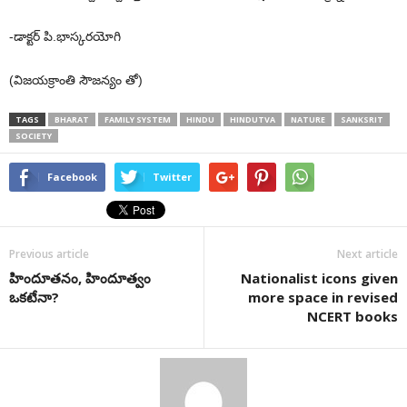
-డాక్టర్ పి.భాస్కరయోగి
(విజయక్రాంతి సౌజన్యం తో)
TAGS
BHARAT
FAMILY SYSTEM
HINDU
HINDUTVA
NATURE
SANKSRIT
SOCIETY
Facebook
Twitter
Previous article
Next article
హిందూతనం, హిందూత్వం
Nationalist icons given
ఒకటేనా?
more space in revised
NCERT books