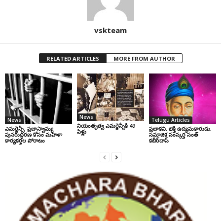
vskteam
RELATED ARTICLES
MORE FROM AUTHOR
News
News
Telugu Articles
నియంతృత్వ ఎమర్జెన్సీకి 49
ఎమర్జెన్సీ: ప్రజాస్వామ్య
ప్రజాకవి, భక్తి ఉద్యమకారుడు,
ఏళ్లు
పునరుద్ధరణ కోసం మహిళా
సమాజిక సంస్కర్త సంత్‌
కార్యకర్తల పోరాటం
కబీర్‌దాస్‌