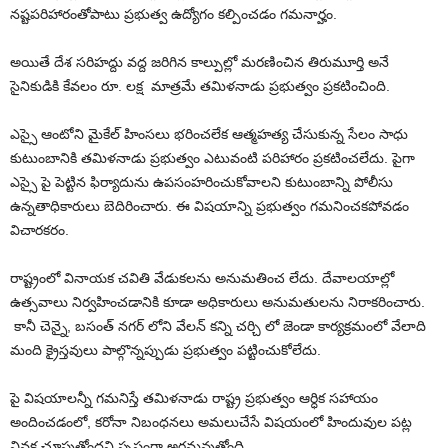
నష్టపరిహారంతోపాటు ప్రభుత్వ ఉద్యోగం కల్పించడం గమనార్హం.
అయితే దేశ సరిహద్దు వద్ద జరిగిన కాల్పుల్లో మరణించిన తిరుమూర్తి అనే
సైనికుడికి కేవలం రూ. లక్ష మాత్రమే తమిళనాడు ప్రభుత్వం ప్రకటించింది.
ఎస్సై ఆంటోని మైకేల్ హింసలు భరించలేక ఆత్మహత్య చేసుకున్న సేలం సాధు
కుటుంబానికి తమిళనాడు ప్రభుత్వం ఎటువంటి పరిహారం ప్రకటించలేదు. పైగా
ఎస్సై పై పెట్టిన ఫిర్యాదును ఉపసంహరించుకోవాలని కుటుంబాన్ని పోలీసు
ఉన్నతాధికారులు బెదిరించారు. ఈ విషయాన్ని ప్రభుత్వం గమనించకపోవడం
విచారకరం.
రాష్ట్రంలో వినాయక చవితి వేడుకలను అనుమతించ లేదు. దేవాలయాల్లో
ఉత్సవాలు నిర్వహించడానికి కూడా అధికారులు అనుమతులను నిరాకరించారు.
కానీ చెన్నై, బసంత్ నగర్ లోని వేలన్ కన్ని చర్చి లో జెండా కార్యక్రమంలో వేలాది
మంది క్రైస్తవులు పాల్గొన్నప్పుడు ప్రభుత్వం పట్టించుకోలేదు.
పై విషయాలన్నీ గమనిస్తే తమిళనాడు రాష్ట్ర ప్రభుత్వం ఆర్ధిక సహాయం
అందించడంలో, కరోనా నిబంధనలు అమలుచేసే విషయంలో హిందువుల పట్ల
వివక్ష చూపుతోందని స్పష్టంగా అర్థమవుతోంది.