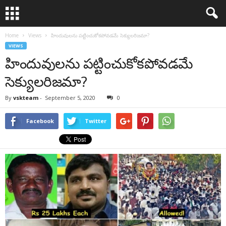
Home
Views
హిందువులను పట్టించుకోకపోవడమే సెక్యులరిజమా?
VIEWS
హిందువులను పట్టించుకోకపోవడమే
సెక్యులరిజమా?
By
vskteam
-
September 5, 2020
0
Facebook
Twitter