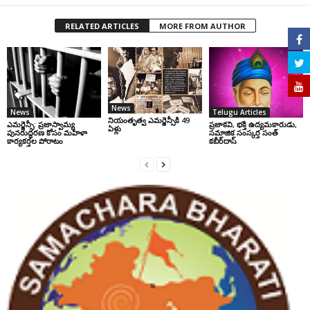
RELATED ARTICLES
MORE FROM AUTHOR
News
News
Telugu Articles
నియంతృత్వ ఎమర్జెన్సీకి 49
ఎమర్జెన్సీ: ప్రజాస్వామ్య
ప్రజాకవి, భక్తి ఉద్యమకారుడు,
ఏళ్లు
పునరుద్ధరణ కోసం మహిళా
సమాజిక సంస్కర్త సంత్‌
కార్యకర్తల పోరాటం
కబీర్‌దాస్‌