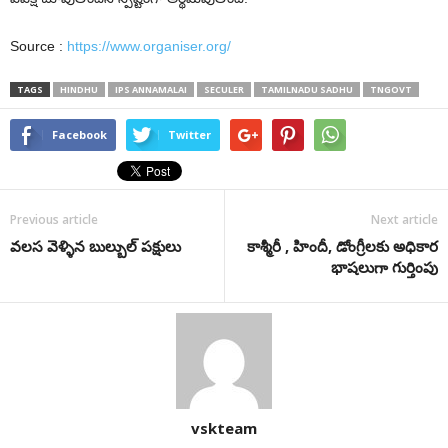
Source :
https://www.organiser.org/
TAGS
HINDHU
IPS ANNAMALAI
SECULER
TAMILNADU SADHU
TNGOVT
Facebook
Twitter
Previous article
Next article
వలస వెళ్ళిన బుల్బుల్ పక్షులు
కాశ్మీరీ , హిందీ, డోంగ్రీలకు అధికార
భాషలుగా గుర్తింపు
vskteam