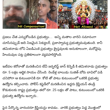
ప్రజలు చేత ఎన్నుకోబడిన ప్రభుత్వం… అన్ని మతాల వారిని సమానంగా
చూసినప్పుడే అది నిజమైన సెక్యులర్, ప్రజాస్వామ్య ప్రభుత్వమవుతుంది. కానీ
తమిళనాడు లోని ఏఐడిఎంకె ప్రభుత్వం క్రైస్తవులకు అనుకూలంగా, మరోవైపు
హిందువుల పట్ల ప్రతికూలంగా వ్యవహరిస్తోంది.
ఇటీవల కరోనాతో మరణించిన టీవీ జర్నలిస్ట్ జాన్ కెన్నెడీ కి తమిళనాడు ప్రభుత్వం
రూ. 5 లక్షల ఆర్థిక సాయం చేసింది. రెండేళ్ల బాలుడు సుజిత్ బోరు బావిలో పడి
చనిపోగా ఆ కుటుంబానికి రూ. కోటి తో పాటు కుటుంబంలో ఒకరికి ప్రభుత్వ
ఉద్యోగం కల్పించారు. పోలీస్ కస్టడీలో మరణించిన ఇద్దరు క్రిస్టియన్ తండ్రి
కొడుకులకు రాష్ట్ర ప్రభుత్వం తలో రూ. 25 లక్షల తో పాటు, కుటుంబంలో ఒకరికి
ప్రభుత్వ ఉద్యోగం ఇచ్చారు..
పైన పేర్కొన్న వారందరూ క్రిస్టియన్లు కావడం.. వారికి ప్రభుత్వం పెద్ద మొత్తంలో