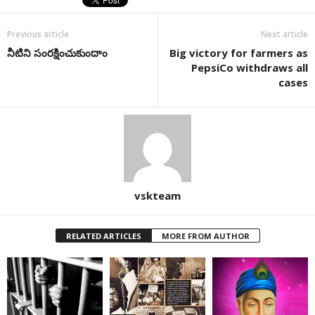
Previous article
Next article
నీటిని సంరక్షించుకుందాం
Big victory for farmers as
PepsiCo withdraws all
cases
vskteam
RELATED ARTICLES
MORE FROM AUTHOR