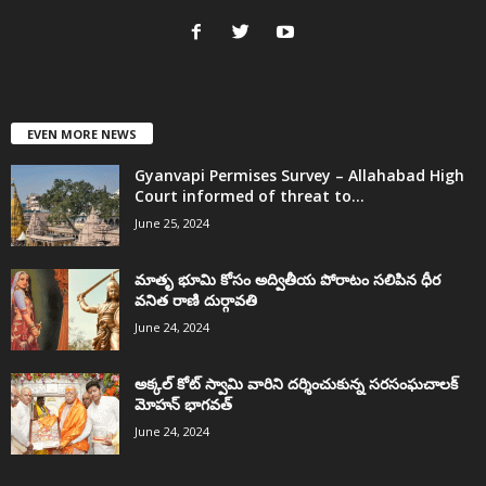
EVEN MORE NEWS
Gyanvapi Permises Survey – Allahabad High
Court informed of threat to...
June 25, 2024
మాతృ భూమి కోసం అద్వితీయ పోరాటం సలిపిన ధీర
వనిత రాణి దుర్గావతి
June 24, 2024
అక్కల్‌ కోట్‌ స్వామి వారిని దర్శించుకున్న సరసంఘచాలక్
మోహన్ భాగవత్
June 24, 2024