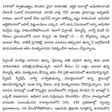
1949లో స్వాతంత్య్రం పొందిన చైనా సామాజిక, ఆర్థిక రంగాల్లో అమెరికాలాంటి
దేశాలకే సవాల్ విసరసాగింది. దానికి వాళ్ల ‘చీనీ’ భాషకు ప్రాధాన్యం ఇవ్వడమే
కారణం. అలాగే జపాన్ దేశం జపనీస్ ద్వారా హాలీవ్పు పట్టు సాధించింది. అమెరికా
ఆర్థికరంగంలో జపాన్ పెట్టుబడులు ఎక్కువ. కానీ భాష విషయంలో జప్పా అమెరికా
ఇంగ్లీషు పట్టు సాధించలేకపోయింది. అలాగే ఫిన్లాండ్, డెన్మార్క్, నార్వే వంటి 26
దేశాలు ప్రపంచంలోనే చాలా చిన్నవి. ఈ దేశాల్లో 15 – 30 కోట్లకన్నా ఎక్కువ
జనాభా లేదు. వాటికి సైనికశక్తి, మానవ వనరులు తక్కువగా ఉన్నా ఏ అగ్రదేశానికీ
భయపడకుండా తమ మాతృభాషను పకడ్బందీగా అమలు చేస్తున్నాయి.
ఫిన్లాండ్ వందేళ్లు బానిసగా ఉన్నా, బ్రిటన్కు అతి దగ్గరగా ఉన్నా తమ భాషా
సాధికారతను పరిరక్షించుకొంటున్నది. అలాగే కేవలం 22 లక్షల జనాభా ఉన్న
డెన్మార్క్ తమ మాతృభాష డేనిష్ను తమ దేశ ప్రతి అవసరంలో ఉపయోగిస్తున్నది.
స్వీడన్ స్వీడిష్, నార్వే నార్వేజియన్ను విద్యారంగంలో అన్ని స్థాయిల్లో
ఉపయోగిస్తున్నది. ఇంత చిన్న దేశాలు వాళ్ల మాతృభాషను గౌరవిస్తున్నాయి. మరి
మానవ వనరుల్లో ఎంతో గొప్పదైన మనదేశంలోని గుర్తింపు పొందిన 25 భాషల్లో ఏ
ఒక్కటీ రాజభాషగా, అధికార భాష గుర్తింపును పొందలేదు. కనీసం రాజ్యాంగంలో
భాషలకు సంబంధించిన రాజ్యాంగంలోని 345, 348 ప్రకరణాల్లో ద్వంద్వ
ప్రమాణాలను సరి చేసుకోలేకపోయాం. ఆఖరుకు త్రిభాషా సూత్రాన్ని కాపాడుకొని