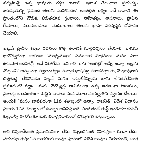
వధ్యశిలపై ఉన్న భాషలకు రక్షణ కావాలి. ఇవాళ తెలంగాణ ప్రభుత్వం
జరుపుతున్న “ప్రపంచ తెలుగు మహాసభల” అంతర్గత లక్ష్యం ఇదే కావాలి. ఈ
ప్రాంతంలోని వౌఖిక, లిఖితరూప గ్రంథాలు, సాహిత్యం, శాసనాలు, ప్రాచీన
గేయాలు, పలుకుబడులు, నుడికారాలు తెలుగు భాషా పరిపుష్టికి దోహదం
చేయాలి.
ఇక్కడి ప్రాచీన కవుల రచనలు కొత్త తరానికి మార్గదర్శనం చేయాలి. భాషను
భావోద్వేగంగా కాకుండా ‘మాధ్యమంగా’ సమాచార సాధనంగా మనం ఎలా
ఉపయోగించవచ్చో అనే పరిశోధన జరగాలి. కాని “అంగట్లో అన్నీ ఉన్నా అల్లుని
నోట్ల శని” అన్నట్లుగా స్వాతంత్య్రం వచ్చాక భాషపట్ల పాలకవర్గాలకు, మేధావులకు
చిత్తశుద్ధి లేకపోవడం వల్లనే మనం ఇప్పటికిప్పుడు బాగు చేసుకోలేనంత
ప్రమాదంలో పడ్డాం. మనం వెయ్యేళ్లు బానిసలుగా ఉన్న కారణంగా పాలకులు,
ప్రజలపై బలవంతంగా రుద్దిన భాషలు మన మూల సంస్కృతిని ధ్వంసం చేశాయి.
అందుకే “మనం భాషపరంగా 11వ శతాబ్దంలో ఉన్నా, రాజనీతి, విదేశ విధానం
ప్రకారం 17వ శతాబ్దం”లో ఉన్నాం అనిపిస్తుంది. ఎందుకంటే ఈస్ట్ ఇండియా కంపెనీ
కుట్రలన్నీ ఈ రోజుకూ మన విద్యావిధానంలో చొచ్చుకొని వస్తున్నాయి.
అది కన్పించేటంత ప్రమాదకరంగా లేదు. కన్పించనంత రహస్యంగా కూడా లేదు.
ప్రభుత్వం గుర్తించిన భారతీయ భాషల స్థానంలో విదేశీ భాషలు చేరుతుంటే, ఆంగ్ల