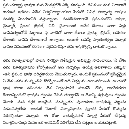
ప్రపంచవ్యాప్త భాషగా మన మెదళ్లలోకి ఎక్కి కూర్చుంది. దీనికంతా మన విధానాలే
కారణం! ఇటీవల విదేశ విశ్వవిద్యాలయాల పేరుతో వివిధ పాశ్చాత్య భాషలు
మనల్ని మింగడానికి వస్తున్నాయి. మనదేశంలాగానే ప్రపంచంలోని ఆఫ్రికా,
మైన్మార్, శ్రీలంక, బ్రెజిల్, చిలీ, చైనాలాంటి అనేక దేశాలు చాలా ఏళ్లు
బానిసత్వంలోనే మగ్గాయి. పై వాటిలో చాలా దేశాలు ఫ్రాన్సు, బ్రిటన్, అమెరికా
దేశాలకు బానిస దేశాలుగానే ఉన్నాయి. అయితే అవన్నీ స్వాతంత్య్రం వచ్చాక
భాషల విషయంలో కఠినంగా వ్యవహరిస్తూ తమ అస్తిత్వాన్ని చాటుకొన్నాయి.
తమ మాతృభాషల్లో పాలన సాగిస్తూ విశేషమైన అభివృద్ధి సాధించాయి. ‘ఏ దేశం
తమ మాతృభాషను కోల్పోతుందో అది విచ్ఛిన్నం అయ్యే అవకాశాలు ఎక్కువ’
-అని ప్రపంచ భాషా చరిత్రకారులు చెబుతున్నారు. అందుకే ప్రపంచంలో ప్రసిద్ధమైన
ఏ దేశం తమ సంస్కృతిని కోల్పోయిందో అది విధ్వంసం అయిపోయింది. అందులో
భాష కూడా నశించడం దేశ విధ్వంసానికి సూచనే. గొప్ప నాగరికతగల
దేశాలన్నింటిలో భాషను ధ్వంసం చేసిన తర్వాతనే ఆ దేశాన్ని శత్రువులు ధ్వంసం
చేశారు. మన దగ్గర బలమైన ‘సంస్కృతం’ పునాదులు భాషకున్న పట్టును
సడలనివ్వలేదు. అందుకే ‘మెకాలే’ విద్యావిధానం ప్రక్షాళన పేరుతో కొమ్మను
నరుక్కొంటూ వచ్చాడు. ఈ రోజు ఇంటర్నేషనల్ స్కూళ్ల పేరుతో చేస్తున్న
విద్యావిధానంపై మనం ఒక అకడమిక్ పరిశోధన చేసి కుట్రలు బయటపెట్టాలి.