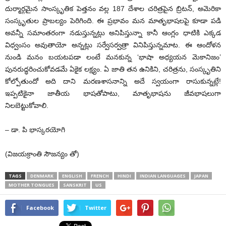
దుర్మార్గమైన సాంస్కృతిక పెత్తనం వల్ల 187 దేశాల చరిత్రపైన బ్రిటన్, అమెరికా
సంస్కృతుల ప్రాబల్యం పెరిగింది. ఈ ప్రభావం మన మాతృభాషలపై కూడా పడి
అవన్నీ సమాంతరంగా నడుస్తున్నట్లు అనిపిస్తున్నా కానీ ఆంగ్లం ధాటికి ఎక్కడ
విధ్వంసం అవుతాయో అన్నట్లు సర్వేసర్వత్రా వినిపిస్తున్నమాట. ఈ ఆందోళన
నుండి మనం బయటపడా లంటే మనకున్న ‘భాషా అధ్యయన మెకానిజం’
పునరుద్ధరించుకోవడమే ఏకైక లక్ష్యం. ఏ జాతి తన ఉనికిని, చరిత్రను, సంస్కృతిని
కోల్పోతుందో అది దాని మరణశాసనాన్ని అదే స్వయంగా రాసుకున్నట్లే!
ఇప్పటికైనా జాతీయ భాషతోపాటు, మాతృభాషను జీవభాషలుగా
నిలబెట్టుకోవాలి.
– డా. పి భాస్కరయోగి
(విజయక్రాంతి సౌజన్యం తో)
TAGS
DENMARK
ENGLISH
FRENCH
HINDI
INDIAN LANGUAGES
JAPAN
MOTHER TONGUES
SANSKRIT
US
Facebook
Twitter