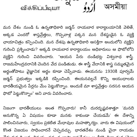
మన దేశం నుండి ఓ ఉన్నతాధికారి జర్మన్ రాయబార కార్యాలయానికి వెళితే,
అక్కడ ఎందరో శాస్తవ్రేత్తలు, గొప్పవాళ్ల పక్కన మన దేశస్థుడైన ఓ వ్యక్తి
ఛాయాచిత్రం కన్పించింది. మన దేశపు ఉన్నతాధికారి ఆసక్తిగా అందులోని వ్యక్తిని
గురించి ప్రశ్నించాడు? అక్కడి రాయబార కార్యాలయం అధికారులు ఆ ఫొటోలోని
వ్యక్తిని గురించి వివరించారు. “ఆయన పేరు దండిభట్ల విశ్వనాథ శాస్త్రీ.
రాజమహేంద్రవరానికి చెందిన వేద పండితుడు. ఈ శాస్త్రీ వేదానికి శాస్త్ర సమ్మతమైన
అర్థంతోపాటు వైజ్ఞానిక అర్థం కూడా చెప్పేవాడు. ఈయనను 1930కి పూర్వమే
జర్మన్ ప్రభుత్వం ఇక్కడికి రప్పించింది. ఈయనవల్లనే కొన్ని ఆయుధాలకు
భారతీయమైన పేర్లను మేం పెట్టుకొన్నాం. అందుకే మా శాస్తవ్రేత్తల సరసన ఆయన
ఫొటో పెట్టుకొన్నాం” అని వారు వివరించారు.
నిజంగా భారతీయులు అంత గొప్పవారు! కానీ దురదృష్టవశాత్తూ ‘మనది
అనుకొన్న ఏ విషయం కూడా మనకు కాకుండా చేయడమే’ ఈ దేశాన్ని
పాలించినవారు, స్వయం ప్రకటిత మేధావుల మహత్కార్యం. వారు ఈ విషయంలో
కొంత విజయం సాధించారనే చెప్పవచ్చు. భారతదేశం నుండి చైనా రాయడం