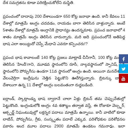
దేశ సమగ్రతను కూడా పరిరక్షించుకోలేని దుస్థితి.
ప్రపంచంలో దాదాపు 200 దేశాలుండగా 650 కోట్ల జనాభా ఉంది. కానీ కేవలం 11
దేశాల్లో మాత్రమే ఆంగ్లం చదవడం, రాయడం బాగా తెలిసిన వాళ్లున్నారు. అంటే
5శాతం దేశాల్లో మాత్రమే ఆంగ్లానికి ప్రాధాన్యం ఉందన్నమాట. ప్రపంచ జనాభాలో 4
శాతం మాత్రమే ఆంగ్లం తెలిసిన వారున్నారు. మరి అది ప్రపంచంలోనే అతిపెద్ద
భాష ఎలా అయ్యిందో చెప్పే మేధావి ఎవరూ కన్పించరు!?
ప్రపంచ భాష కావాలంటే 140 కోట్ల ప్రజలు మాట్లాడే చీనీగానీ, 100 కోట్ల మందికి
తెలిసిన ‘హిందీ’గాని, మూడవ స్థానంలోని రూసీ, నాల్గవస్థానంలో స్పానిష్, 5వ
స్థానంలోని పోర్చుగీసు ఉండగా 11వ స్థానంలో ఆంగ్లం ఉంది. అయినా మనదేశంలో
వేలంవెర్రిగా ఇంగ్లీషును నెత్తిన పెట్టుకొని ఊరేగిస్తున్నారు. బ్రిటన్కు బానిస
దేశాలుగా ఉన్న 11 దేశాల్లో ఆంగ్లం బలవంతంగా రుద్దబడింది.
ఐర్లాండ్, స్కాట్లాండ్ను భాష ద్వారానే చాలా ఏళ్లు బ్రిటన్ తమ చెప్పుచేతుల్లో
పెట్టుకొంది. ఇంగ్లండులోకి ఆంగ్లం 4వ శతాబ్దం తర్వాత వస్తే, ఈ రోజుకూ వెబ్స్టర్,
ఆక్స్ఫర్డ్ నిఘంటువుల్లో లక్షన్నర పదాలు మాత్రమే ఉన్నాయి. కానీ వాటిలో కూడా
లాటిన్, పోర్చుగీసు, గ్రీకు, సంస్కృతం పదాలే ఎక్కువ. పరిశోధకుల పరిశోధనల
ప్రకారం ఆంగ్ల మూల పదాలు 2900 మాత్రమే ఉండటం గమనార్హం. ఇలా