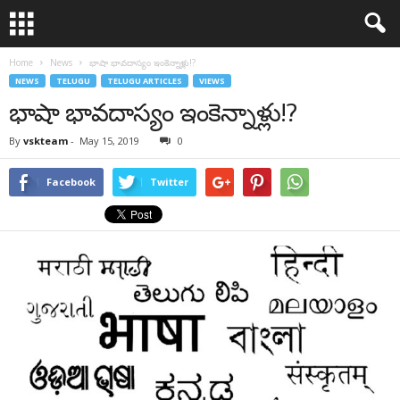
Home
News
భాషా భావదాస్యం ఇంకెన్నాళ్లు!?
NEWS
TELUGU
TELUGU ARTICLES
VIEWS
భాషా భావదాస్యం ఇంకెన్నాళ్లు!?
By
vskteam
-
May 15, 2019
0
Facebook
Twitter