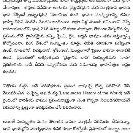
నేర్చుకున్నది అన్న విషయం ప్రపంచ భాషా శాస్తవ్రేత్తలు అంగీకరించినా మన ‘చైనా
మేధావులు’, భక్తులు ససేమిరా అంటారు. వైజ్ఞానికమైన మన సూత్రరూప భాషకు
భాష నేర్పించే అద్భుతమైన ‘మెకానిజం’ ఉంది. భాషగా సంస్కృతాన్ని, లిపిగా
బ్రాహ్మీ లిపిని మనమే మొదట అందించాం. లక్షల ఏళ్ల ముందు రచించారని చెప్పే
రామాయణంలోని భాష 21వ శతాబ్దంలో కూడా మార్పులు లేకుండా నేర్చుకోవచ్చు.
ప్రపంచంలోనే ప్రాచీనమైన డచ్చి, ఫ్రెంచి, గ్రీస్, జర్మన్ భాషలు తమ అస్తిత్వాన్ని
కోల్పోయినా, మన దేశంలో సంస్కృతం మాత్రం లిఖిత రూపకంగా పటిష్టంగా
ఉంటే, పూజలోనో, పద్యంగానో, శ్లోకంగానో, మంత్రంగానో ‘ప్రజల భాష’గా ఈనాటికీ
ఉంది. ప్రపంచంలో అత్యంతమైన ‘వైజ్ఞానిక భాష’ సంస్కృతమని ‘నాసా’
ప్రకటించింది. కానీ దీనిని ఒప్పుకోవడం మన పిడివాదపు భాషావేత్తలు ఇష్టం
ఉండదు.
‘నికోలస్ ఓస్లర్’ అనే పరిశోధకుడు ప్రపంచ భాషలపై గొప్ప పరిశోధన చేసి
వెలువరించిన ‘ఎంపైర్స్ ఆఫ్ ది వర్డ్’(Languages History of the World) అనే
గ్రంథంలో భారతీయ భాషలు ప్రపంచవ్యాప్తంగా ఎంత గొప్పగా నిలబడగలిగాయనే
విషయాన్ని క్షుణ్ణంగా అధ్యయనం చేసి వివరించారు.
అయితే సంస్కృతం మనం పౌరాణిక భాషగా మాత్రమే పరిమితం చేసుకున్నా,
దాని ఛాయల్లోని మాతృభాషల ఉనికి కూడా కోల్పోయే ప్రమాదంలో ఉన్నాం. అలా