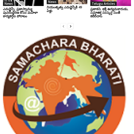
News
News
Telugu Articles
నియంతృత్వ ఎమర్జెన్సీకి 49
ఎమర్జెన్సీ: ప్రజాస్వామ్య
ప్రజాకవి, భక్తి ఉద్యమకారుడు,
ఏళ్లు
పునరుద్ధరణ కోసం మహిళా
సమాజిక సంస్కర్త సంత్‌
కార్యకర్తల పోరాటం
కబీర్‌దాస్‌