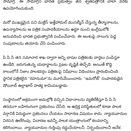
సామాగ్రి. ఈ సామాగ్రిని భారత ప్రభుత్వం తన శ్వేతపత్రానికి చాలా వరకు
ఉపయోగించుకుంది.
మరో ముఖ్యమైన పని మజ్లీస్ ఇత్తేహాదుల్ ముసల్మీన్ చేస్తున్న తీర్మానాలను,
ఉపన్యాసాలను ఆ పత్రిక సంపాదకీయాలను ఉర్దూ నుంచి ఇంగ్లీషులోకి
అనువదించి భారత ప్రభుత్వానికి పంపించేవారు. ఈ అంశంపై నాలుగు పెద్ద
సంపుటాలను తయారు చేసి పంపించారు.
పి.పి.సి తన సమాచార శాఖ ద్వారా అన్ని భాషల పత్రికలకు వార్తలు పంపిస్తూ
ఉండేది. జరుగుతున్న యథార్థాలను ప్రజల దృష్టికి తెచ్చేది. అయితే కొద్ది
కాలంలోనే నిజాం పాలకవర్గం పత్రికలపై నిషేధాలు విధించటం ప్రారంభించింది.
స్థానిక పత్రికలైన “రహనుమా”ను మూసివేయించారు. “ఇమరోజ్‌” సంపాదకుడైన
షోయీబ్ ఉల్లాఖాన్ హత్య కావింపబడ్డాడు.
సంస్థానంలో అక్రమంగా అమల్లోకి వచ్చిన విధానాలను వ్యతిరేకిస్తూ పి.పి.సి
తరచుగా బహిరంగంగా ప్రకటనలు చేసేది. ఆ ఉద్రిక్త పరిస్థితులలో కూడా పాలక
వర్గానికి విరుద్ధంగా ప్రకటనలు చేయటం సాధారణ విషయం కాదు. న్యాయవాదుల
నిరసన ఊరేగింపు, విచారణ ఇవన్నీ పాలక యంత్రాంగంలో కలవరాన్ని
కలిగించాయి. న్యాయవాదుల గుర్తింపు రద్దుచేయాలనీ, నిర్బంధించాలనీ అనేక