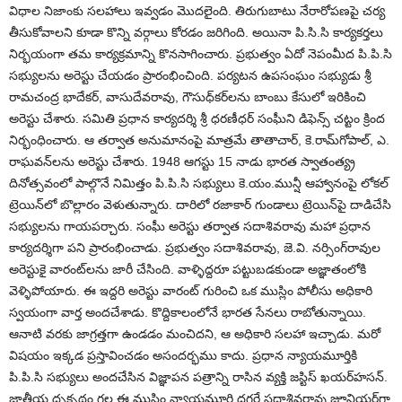
విధాల నిజాంకు సలహాలు ఇవ్వడం మొదలైంది. తిరుగుబాటు నేరారోపణపై చర్య
తీసుకోవాలని కూడా కొన్ని వర్గాలు కోరడం జరిగింది. అయినా పి.సి.సి కార్యకర్తలు
నిర్భయంగా తమ కార్యక్రమాన్ని కొనసాగించారు. ప్రభుత్వం ఏదో నెపంమీద పి.పి.సి
సభ్యులను అరెస్టు చేయడం ప్రారంభించింది. పర్యటన ఉపసంఘం సభ్యుడు శ్రీ
రామచంద్ర భాదేకర్, వాసుదేవరావు, గౌసుధ్‌కర్‌లను బాంబు కేసులో ఇరికించి
అరెస్టు చేశారు. సమితి ప్రధాన కార్యదర్శి శ్రీ ధరణీధర్ సంఘీని డిఫెన్స్ చట్టం క్రింద
నిర్భంధించారు. ఆ తర్వాత అనుమానంపై మాత్రమే తాతాచార్, కె.రామ్‌గోపాల్, ఎ.
రాఘవన్‌లను అరెస్టు చేశారు. 1948 ఆగస్టు 15 నాడు భారత స్వాతంత్య్ర
దినోత్సవంలో పాల్గొనే నిమిత్తం పి.పి.సి సభ్యులు కె.యం.మున్షీ ఆహ్వానంపై లోకల్
ట్రెయిన్‌లో బొల్లారం వెళుతున్నారు. దారిలో రజాకార్ గుండాలు ట్రెయిన్‌పై దాడిచేసి
సభ్యులను గాయపర్చారు. సంఘీ అరెస్టు తర్వాత సదాశివరావు మహా ప్రధాన
కార్యదర్శిగా పని ప్రారంభించాడు. ప్రభుత్వం సదాశివరావు, జె.వి. నర్సింగ్‌రావుల
అరెస్టుకై వారంట్‌లను జారీ చేసింది. వాళ్ళిద్దరూ పట్టుబడకుండా అజ్ఞాతంలోకి
వెళ్ళిపోయారు. ఈ ఇద్దరి అరెస్టు వారంట్ గురించి ఒక ముస్లిం పోలీసు అధికారి
స్వయంగా వార్త అందచేశాడు. కొద్దికాలంలోనే భారత సేనలు రాబోతున్నాయి.
ఆనాటి వరకు జాగ్రత్తగా ఉండడం మంచిదని, ఆ అధికారి సలహా ఇచ్చాడు. మరో
విషయం ఇక్కడ ప్రస్తావించడం అసందర్భము కాదు. ప్రధాన న్యాయమూర్తికి
పి.పి.సి సభ్యులు అందచేసిన విజ్ఞాపన పత్రాన్ని రాసిన వ్యక్తి జస్టిస్ ఖయర్‌హసన్.
జాతీయ దృక్పథం గల ఈ ముస్లిం న్యాయమూర్తి దగ్గరే సదాశివరావు జూనియర్‌గా