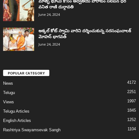
మాతృ భూమి కోసం అద్వితీయ పోరాటం సలిపిన ధీర
వనిత రాణి దుర్గావతి
June 24, 2024
అక్కల్‌ కోట్‌ స్వామి వారిని దర్శించుకున్న సరసంఘచాలక్
మోహన్ భాగవత్
June 24, 2024
POPULAR CATEGORY
4172
News
2251
Telugu
1997
Views
1845
Telugu Articles
1252
English Articles
1104
Rashtriya Swayamsevak Sangh