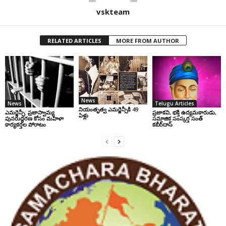
vskteam
RELATED ARTICLES
MORE FROM AUTHOR
News
News
Telugu Articles
నియంతృత్వ ఎమర్జెన్సీకి 49
ఎమర్జెన్సీ: ప్రజాస్వామ్య
ప్రజాకవి, భక్తి ఉద్యమకారుడు,
ఏళ్లు
పునరుద్ధరణ కోసం మహిళా
సమాజిక సంస్కర్త సంత్‌
కార్యకర్తల పోరాటం
కబీర్‌దాస్‌