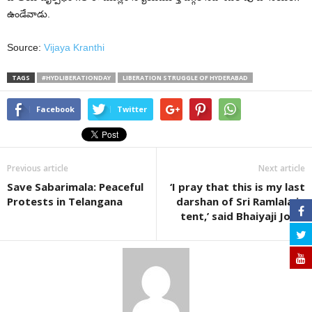
ఉండేవాడు.
Source:
Vijaya Kranthi
TAGS
#HYDLIBERATIONDAY
LIBERATION STRUGGLE OF HYDERABAD
Facebook
Twitter
Previous article
Next article
Save Sabarimala: Peaceful
‘I pray that this is my last
Protests in Telangana
darshan of Sri Ramlala in
tent,’ said Bhaiyaji Joshi