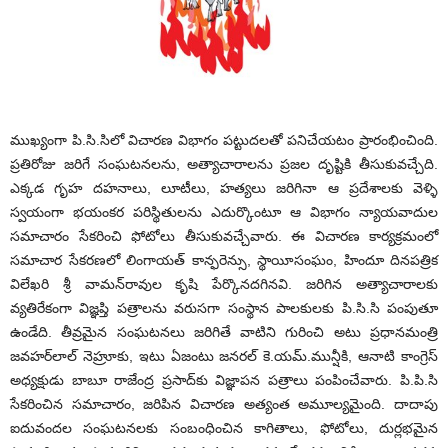
ముఖ్యంగా పి.సి.సిలో విచారణ విభాగం పట్టుదలతో పనిచేయటం ప్రారంభించింది.
ప్రతిరోజు జరిగే సంఘటనలను, అత్యాచారాలను ప్రజల దృష్టికి తీసుకువచ్చేది.
ఎక్కడ గృహ దహనాలు, లూటీలు, హత్యలు జరిగినా ఆ ప్రదేశాలకు వెళ్ళి
స్వయంగా భయంకర పరిస్థితులను ఎదుర్కొంటూ ఆ విభాగం న్యాయవాదుల
సమాచారం సేకరించి ఫోటోలు తీసుకువచ్చేవారు. ఈ విచారణ కార్యక్రమంలో
సమాచార సేకరణలో లింగాయత్ కాన్ఫరెన్సు, స్థాయీసంఘం, హిందూ దినపత్రిక
విలేఖరి శ్రీ వామన్‌రావుల కృషి పేర్కొనదగినవి. జరిగిన అత్యాచారాలకు
వ్యతిరేకంగా విజ్ఞప్తి పత్రాలను వరుసగా సంస్థాన పాలకులకు పి.సి.సి పంపుతూ
ఉండేది. తీవ్రమైన సంఘటనలు జరిగితే వాటిని గురించి అటు ప్రధానమంత్రి
జవహర్‌లాల్ నెహ్రూకు, ఇటు ఏజంటు జనరల్ కె.యమ్.మున్షీకి, ఆనాటి కాంగ్రెస్
అధ్యక్షుడు బాబూ రాజేంద్ర ప్రసాద్‌కు విజ్ఞాపన పత్రాలు పంపించేవారు. పి.పి.సి
సేకరించిన సమాచారం, జరిపిన విచారణ అత్యంత అమూల్యమైంది. దాదాపు
ఐదువందల సంఘటనలకు సంబంధించిన కాగితాలు, ఫోటోలు, దుర్లభమైన