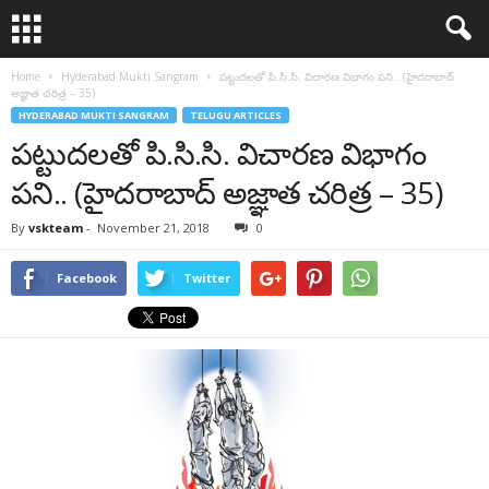
Home
Hyderabad Mukti Sangram
పట్టుదలతో పి.సి.సి. విచారణ విభాగం పని.. (హైదరాబాద్
అజ్ఞాత చరిత్ర – 35)
HYDERABAD MUKTI SANGRAM
TELUGU ARTICLES
పట్టుదలతో పి.సి.సి. విచారణ విభాగం
పని.. (హైదరాబాద్ అజ్ఞాత చరిత్ర – 35)
By
vskteam
-
November 21, 2018
0
Facebook
Twitter