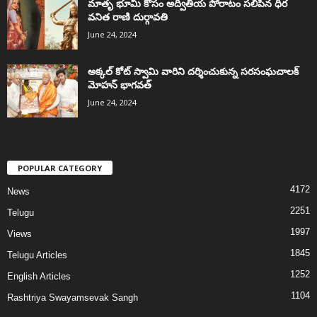
మాతృ భూమి కోసం అద్వితీయ పోరాటం సలిపిన ధీర
వనిత రాణి దుర్గావతి
June 24, 2024
అక్కల్‌ కోట్‌ స్వామి వారిని దర్శించుకున్న సరసంఘచాలక్
మోహన్ భాగవత్
June 24, 2024
POPULAR CATEGORY
4172
News
2251
Telugu
1997
Views
1845
Telugu Articles
1252
English Articles
1104
Rashtriya Swayamsevak Sangh