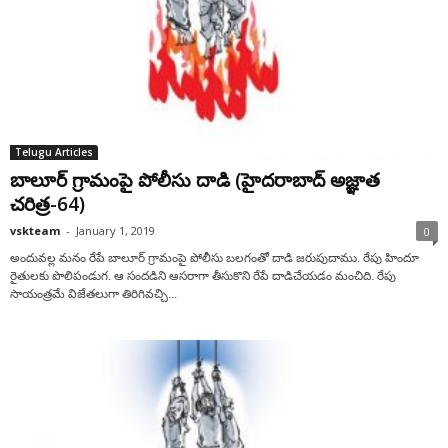
Telugu Articles
బాలూర్ గ్రామంపై పోలీసు దాడి (హైదరాబాద్ అజ్ఞాత
చరిత్ర-64)
vskteam
-
January 1, 2019
0
అందువల్ల మనం రేపే బాలూర్ గ్రామంపై పోలీసు బలగంతో దాడి జరుపుదాము. రేపు హిందూ
రైతులకు పొలిపండుగ. ఆ సందడిని ఆసరాగా తీసుకొని రేపే దాడిచేయడం మంచిది. రేపు
సాయంత్రమే విజేతలుగా తిరిగివచ్చి...