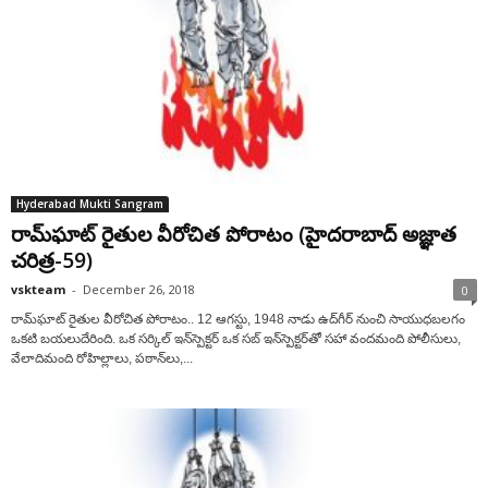
Hyderabad Mukti Sangram
రామ్‌ఘాట్ రైతుల వీరోచిత పోరాటం (హైదరాబాద్ అజ్ఞాత
చరిత్ర-59)
vskteam
-
December 26, 2018
0
రామ్‌ఘాట్ రైతుల వీరోచిత పోరాటం.. 12 ఆగస్టు, 1948 నాడు ఉద్‌గీర్ నుంచి సాయుధబలగం
ఒకటి బయలుదేరింది. ఒక సర్కిల్ ఇన్‌స్పెక్టర్ ఒక సబ్ ఇన్‌స్పెక్టర్‌తో సహా వందమంది పోలీసులు,
వేలాదిమంది రోహిల్లాలు, పఠాన్‌లు,...