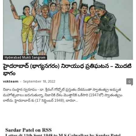
Hyderabad Mukti Sangram
హైద‌రాబాద్ (భాగ్య‌న‌గ‌రం) నిరాయుధ ప్ర‌తిఘ‌ట‌న – మొద‌టి
భాగం
vskteam
-
September 18, 2022
0
నిజాం సంస్థాన స్వరూపం - డా. శ్రీరంగ్ గోడ్బోలే ప్రస్తుతం దేశమంతా స్వాతంత్య్ర అమృత
మహోత్సవాలు జరుగుతున్నా, నిజానికి దేశం మొత్తానికి ఒకేసారి (1947లో) స్వాతంత్య్రం
రాలేదు. హైదరాబాద్ కు (17 సెప్టెంబర్ 1948), దాదరా...