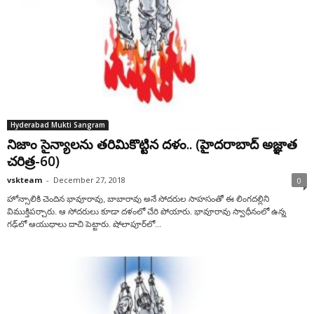
Hyderabad Mukti Sangram
నిజాం సైన్యాలను తరిమికొట్టిన దళం.. (హైదరాబాద్ అజ్ఞాత
చరిత్ర-60)
vskteam
-
December 27, 2018
0
హోన్సాలికి చెందిన భావూరావు, బాబారావు అనే సోదరుల సాహసంతో ఈ లింగదల్లిని
విముక్తిపర్చారు. ఆ సోదరులు కూడా దళంలో చేరి పోయారు. భావూరావు స్వాధీనంలో ఉన్న
గఢ్‌లో ఆయుధాలు దాచి పెట్టారు. షోలాపూర్‌లో...