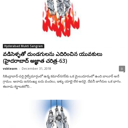
Hyderabad Mukti Sangram
వడిసెళ్ళతో దుండగులను ఎదిరించిన యువకులు
(హైదరాబాద్ అజ్ఞాత చరిత్ర-63)
vskteam
-
December 31, 2018
0
సికింద్రాబాద్-పర్లి రైల్వేమార్గంలో ఉన్న కమాల్‌నగర్‌కు ఒక మైలుదూరంలో ఉంది బాలూర్ అనే
గ్రామం. ఆనాడు జనసంఖ్య ఐదు వందలు, ఇళ్ళు యాభై లేక అరవై. దేవనీ జాగీరుల ఒక భాగం.
ఈనాడు కర్ణాటకలోని...