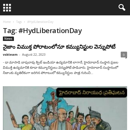
Home
Tags
#HydLiberationDay
Tag: #HydLiberationDay
News
నైజాం విముక్త పోరాటంలోనూ కమ్యునిస్టుల‌ వెన్నుపోటే
vskteam
-
August 22, 2023
0
- డా.మాసాడి బాపురావు క్విట్ ఇండియా ఉద్యమానికి లాగానే, హైదరాబాద్ సంస్థాన ప్రజల
విముక్తి ఉద్యమానికి కూడా కమ్యూనిస్టులు వెన్నుపోటే పొడిచారు. హైదరాబాద్ సంస్థానంలో
నిజాంకు వ్యతిరేకంగా జరిగిన పోరాటంలో కమ్యునిస్టుల పాత్ర గురించి...