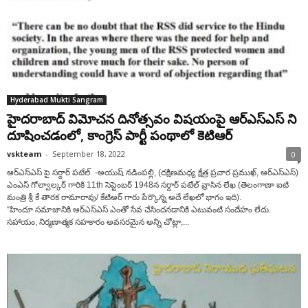
Hyderabad Mukti Sangram
హైదరాబాద్ విమోచన దినోత్సవం విషయంపై ఆర్ఎస్ఎస్ ని
దూషించడంలో, కాంగ్రెస్ పార్టీ పంథాలో కెటిఆర్
vskteam
-
September 18, 2022
0
ఆర్ఎస్ఎస్ పై సర్దార్ పటేల్ -అయుష్ నడింపల్లి, (దక్షిణమధ్య క్షేత్ర ప్రచార ప్రముఖ్, ఆర్ఎస్ఎస్)
ఎంఎస్ గోల్వాల్కర్ గారికి 11th సెప్టెంబర్ 1948న సర్దార్ పటేల్ వ్రాసిన లేఖ (తెలంగాణా ఐటి
మంత్రి శ్రీ కే తారక రామారావు/ కేటిఅర్ గారు పేర్కొన్న అదే లేఖలో భాగం ఇది).
“హిందూ సమాజానికి ఆర్ఎస్ఎస్ ఎంతో సేవ చేసిందనడానికి ఎటువంటి సందేహం లేదు.
సహాయం, నిర్మణాత్మక సహకారం అవసరమైన అన్ని చోట్లా,...