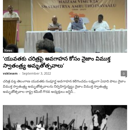
News
‘యువతకు చరిత్రపై అవగాహన కోసం నైజాం విముక్త
స్వాతంత్ర్య అమృతోత్సవాలు’
vskteam
-
September 3, 2022
0
చరిత్ర పట్ల తెలంగాణ యువతకు సంపూర్ణ అవగాహన కలిగించడం లక్ష్యంగా ఏడాది పాటు నైజాం
విముక్త స్వాతంత్ర్య అమృతోత్సవాలను నిర్వహిస్తున్నట్టు నైజాం విముక్త స్వాతంత్ర్య
అమృతోత్సవాల రాష్ట్ర కమిటీ గౌరవ అధ్యక్షులు జస్టిస్...