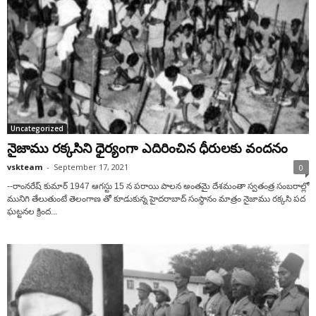
Uncategorized
నైజాము రక్కసిని ధైర్యంగా ఎదిరించిన ధీరులకు వందనం
vskteam
-
September 17, 2021
0
--రాంనరేష్ కుమార్ 1947 ఆగస్టు 15 న పరాయి పాలన అంతమై దేశమంతా స్వతంత్ర సంబరాల్లో
మునిగి తేలుతుంటే తెలంగాణ తో కూడుకున్న హైదరాబాద్ సంస్థానం మాత్రం నైజాము రక్కసి పద
ఘట్టనల క్రింద...