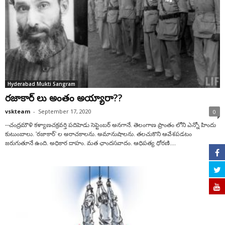
Hyderabad Mukti Sangram
రజాకార్ లు అంతం అయ్యారా??
vskteam
-
September 17, 2020
0
--చంద్రమౌళి కళ్యాణచక్రవర్తి పదిహెడు సెప్టెంబర్ అనగానే. తెలంగాణ ప్రాంతం లోని ఎన్నో హిందు
కుటుంబాలు. 'రజాకార్' ల అరాచకాలను. అమానుషాలను. తలచుకొని ఆవేశపడటం
జరుగుతూనే ఉంది. అధికార దాహం. మత ఛాందసవాదం. ఆధిపత్య ధోరణి....