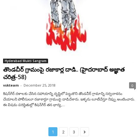
Hyderabad Mukti Sangram
తొండచీర్ గ్రామంపై రజాకార్ల దాడి.. (హైదరాబాద్ అజ్ఞాత
చరిత్ర-58)
vskteam
-
December 25, 2018
0
కిషన్‌గీర్ దళాలకు చేసిన సహాయాన్ని దృష్టిలో పెట్టుకొని తొండచీర్ గ్రామాన్ని సర్వనాశనం
చేయాలని పోలీసులూ రజాకార్లూ గ్రామంపై దాడిచేశారు. ఇళ్ళను లూటీచేస్తూ నిప్పు అంటించారు.
ఈ విషమ పరిస్థితుల్లో కిషన్‌గీర్ తన భార్య,...
1
2
3