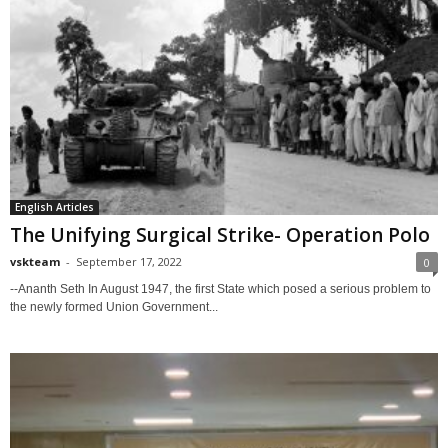
English Articles
The Unifying Surgical Strike- Operation Polo
vskteam
-
September 17, 2022
0
--Ananth Seth In August 1947, the first State which posed a serious problem to
the newly formed Union Government...