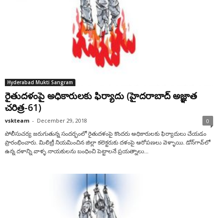
Hyderabad Mukti Sangram
రైతుదళంపై అధికారులకు ఫిర్యాదు (హైదరాబాద్ అజ్ఞాత
చరిత్ర-61)
vskteam
-
December 29, 2018
0
పోలీసుచర్య జరుగుతున్న సందర్భంలో రైతుదళంపై కొందరు అధికారులకు ఫిర్యాదులు చేయడం
ప్రారంభించారు. మిలిట్రీ నియమించిన జిల్లా కలెక్టరుకు దళంపై ఆరోపణలు వెళ్ళాయి. డోన్‌గావ్‌లో
ఉన్న దళాన్ని వాళ్ళ నాయకులను బంధించి పెట్టాలనే ప్రయత్నాలు...