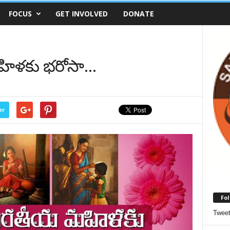
FOCUS
GET INVOLVED
DONATE
హిళకు భరోసా…
er
Fol
Twee