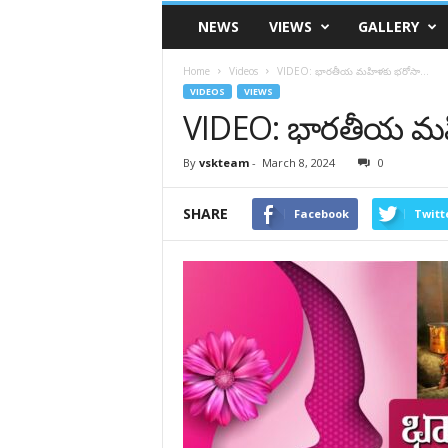
VSK
NEWS
VIEWS
GALLERY
Telangana
Home
Videos
VIDEO: భారతీయ మహిళకు భరోసా…
VIDEOS
VIEWS
VIDEO: భారతీయ మ
By
vskteam
-
March 8, 2024
0
SHARE
Facebook
Twitt