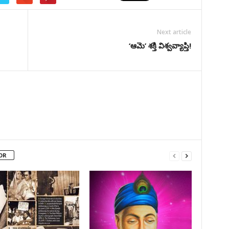
Next article
‘ఆమె’ శక్తి విశ్వవ్యాప్తి!
OR