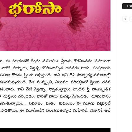
ED
ఈ మూడింటికి కేంద్రం మహిళలు. స్త్రీలను గౌరవించడం సహజంగా
ా వారికి హక్కులు, స్వేచ్ఛ కలిగించాల్సిన అవసరం రాదు. సంప్రదాయ
జ గౌరవం స్త్రీలకు లభిస్తుంది. కానీ ఇవి లేని పాశ్చాత్య సమాజాల్లో
 అవసరమవుతుంది. దేశ సంస్కృతి, విలువల పరిరక్షణలో స్త్రీలకు తగిన
ు. కానీ నేటి స్వేచ్ఛా, స్వాతంత్ర్యాలు పొందిన స్త్రీ సాంస్కృతిక
రిలా దుస్తులు ధరించడం, వారితో పాటు మద్యం సేవించడం, ధూమపానం
అవుతున్నాయి. . సమాజం, మతం, కుటుంబం ఈ మూడు వ్య‌వ‌స్థ‌లే
ాపాడ‌తాయి. ఈ మూడింటిని నిల‌బెడుతున్నది మ‌హిళ‌లే. నిజానికి అవే