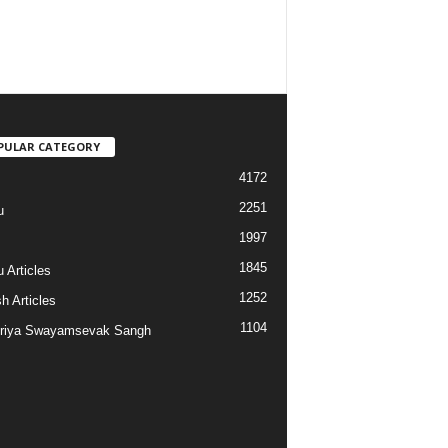
PULAR CATEGORY
4172
2251
u
1997
s
1845
 Articles
1252
h Articles
1104
riya Swayamsevak Sangh