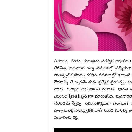
సమాజం, మతం, కుటుంబం పరస్పర ఆధారితాలు. 
తెలిసిన, అలవాటు ఉన్న సమాజాల్లో ప్రత్యేకంగ
సాంస్కృతిక జీవనం కలిగిన సమాజాల్లో ఇలాంటి సహ
గౌరవాన్ని తెచ్చుకునేందుకు ప్రత్యేక ప్రయత్నం
గౌరవం మర్యాద లభించాలని మహాకవి భారతి ఆశించార
విలువల క్షీణతకి ప్రతీకగా మారుతోంది. మగవా
చేయడమే స్వేచ్ఛ, సమానత్యాలుగా చెలామణీ 
పాశ్చామత్య సాంస్కృతిక దాడి నుంచి మ‌న‌ల్ని క
మ‌హిళ‌ల‌కు ర‌క్ష‌.