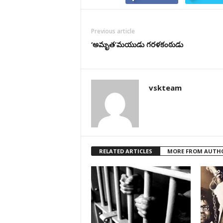
Previous article
‘అమృత’మయుడు గరళకంఠుడు
vskteam
RELATED ARTICLES
MORE FROM AUTH