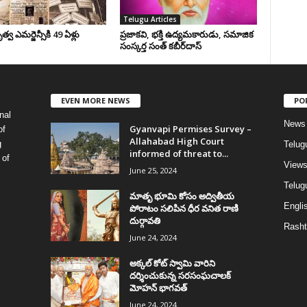
Telugu Articles
వ ఎమర్జెన్సీకి 49 ఏళ్లు
ప్రజాకవి, భక్తి ఉద్యమకారుడు, సమాజిక
సంస్కర్త సంత్‌ కబీర్‌దాస్‌
EVEN MORE NEWS
PO
nal
News
Gyanvapi Permises Survey –
of
Allahabad High Court
g
Telug
informed of threat to...
 of
View
June 25, 2024
Telugu
మాతృ భూమి కోసం అద్వితీయ
Englis
పోరాటం సలిపిన ధీర వనిత రాణి
దుర్గావతి
Rasht
June 24, 2024
అక్కల్‌ కోట్‌ స్వామి వారిని
దర్శించుకున్న సరసంఘచాలక్
మోహన్ భాగవత్
June 24, 2024