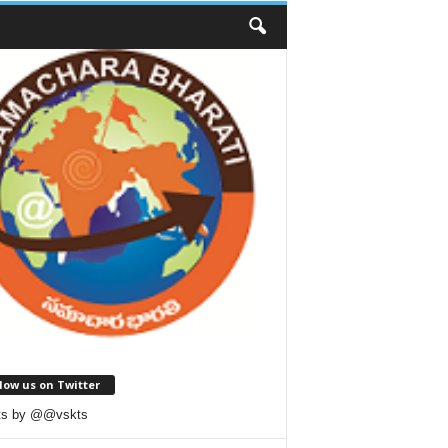
low us on Twitter
ts by @@vskts