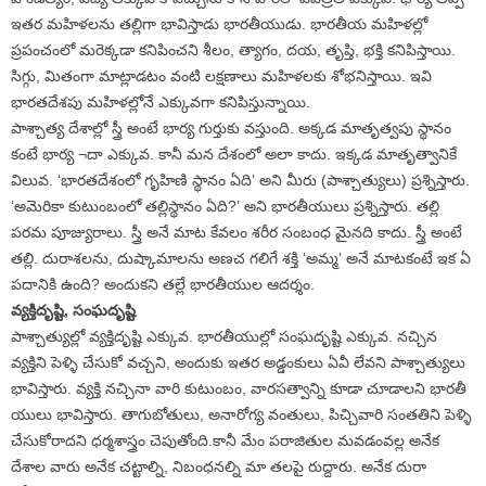
ఇతర మహిళలను తల్లిగా భావిస్తాడు భారతీయుడు. భారతీయ మహిళల్లో
ప్రపంచంలో మరెక్కడా కనిపించని శీలం, త్యాగం, దయ, తృప్తి, భక్తి కనిపిస్తాయి.
సిగ్గు, మితంగా మాట్లాడటం వంటి లక్షణాలు మహిళలకు శోభనిస్తాయి. ఇవి
భారతదేశపు మహిళల్లోనే ఎక్కువగా కనిపిస్తున్నాయి.
పాశ్చాత్య దేశాల్లో స్త్రీ అంటే భార్య గుర్తుకు వస్తుంది. అక్కడ మాతృత్వపు స్థానం
కంటే భార్య ¬దా ఎక్కువ. కానీ మన దేశంలో అలా కాదు. ఇక్కడ మాతృత్వానికే
విలువ. ‘భారతదేశంలో గృహిణి స్థానం ఏది’ అని మీరు (పాశ్చాత్యులు) ప్రశ్నిస్తారు.
‘అమెరికా కుటుంబంలో తల్లిస్థానం ఏది?’ అని భారతీయులు ప్రశ్నిస్తారు. తల్లి
పరమ పూజ్యురాలు. స్త్రీ అనే మాట కేవలం శరీర సంబంధ మైనది కాదు. స్త్రీ అంటే
తల్లి. దురాశలను, దుష్కామాలను అణచ గలిగే శక్తి ‘అమ్మ’ అనే మాటకంటే ఇక ఏ
పదానికి ఉంది? అందుకని తల్లే భారతీయుల ఆదర్శం.
వ్యక్తిదృష్టి, సంఘదృష్టి
పాశ్చాత్యుల్లో వ్యక్తిదృష్టి ఎక్కువ. భారతీయుల్లో సంఘదృష్టి ఎక్కువ. నచ్చిన
వ్యక్తిని పెళ్ళి చేసుకో వచ్చని, అందుకు ఇతర అడ్డంకులు ఏవీ లేవని పాశ్చాత్యులు
భావిస్తారు. వ్యక్తి నచ్చినా వారి కుటుంబం, వారసత్వాన్ని కూడా చూడాలని భారతీ
యులు భావిస్తారు. తాగుబోతులు, అనారోగ్య వంతులు, పిచ్చివారి సంతతిని పెళ్ళి
చేసుకోరాదని ధర్మశాస్త్రం చెపుతోంది.కానీ మేం పరాజితుల మవడంవల్ల అనేక
దేశాల వారు అనేక చట్టాల్ని, నిబంధనల్ని మా తలపై రుద్దారు. అనేక దురా