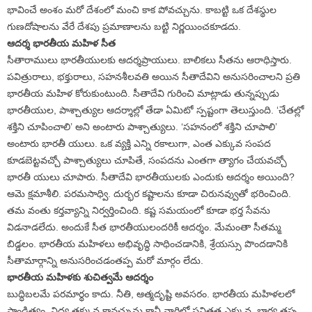
భావించే అంశం మరో దేశంలో మంచి కాక పోవచ్చును. కాబట్టి ఒక దేశస్థుల
గుణదోషాలను వేరే దేశపు ప్రమాణాలను బట్టి నిర్ణయించకూడదు.
ఆదర్శ భారతీయ మహిళ సీత
సీతారాములు భారతీయులకు ఆదర్శప్రాయులు. బాలికలు సీతను ఆరాధిస్తారు.
పవిత్రురాలు, భక్తురాలు, సహనశీలవతి అయిన సీతాదేవిని అనుసరించాలని ప్రతి
భారతీయ మహిళ కోరుకుంటుంది. సీతాదేవి గురించి మాట్లాడు తున్నప్పుడు
భారతీయుల, పాశ్చాత్యుల ఆదర్శాల్లో తేడా ఏమిటో స్పష్టంగా తెలుస్తుంది. ‘చేతల్లో
శక్తిని చూపించాలి’ అని అంటారు పాశ్చాత్యులు. ‘సహనంలో శక్తిని చూపాలి’
అంటారు భారతీ యులు. ఒక వ్యక్తి ఎన్ని రకాలుగా, ఎంత ఎక్కువ సంపద
కూడబెట్టవచ్చో పాశ్చాత్యులు చూపితే, సంపదను ఎంతగా త్యాగం చేయవచ్చో
భారతీ యులు చూపారు. సీతాదేవి భారతీయులకు ఎందుకు ఆదర్శం అయింది?
ఆమె క్షమాశీలి. పరమసాధ్వి. దుర్భర కష్టాలను కూడా చిరునవ్వుతో భరించింది.
తమ వంతు కర్తవ్యాన్ని నిర్వర్తించింది. కష్ట సమయంలో కూడా భర్త సేవను
విడనాడలేదు. అందుకే సీత భారతీయులందరికీ ఆదర్శం. మేమంతా సీతమ్మ
బిడ్డలం. భారతీయ మహిళలు అభివృద్ధి సాధించడానికి, శ్రేయస్సు పొందడానికి
సీతామార్గాన్ని అనుసరించడంతప్ప మరో మార్గం లేదు.
భారతీయ మహిళకు శుచిత్వమే ఆదర్శం
బుద్ధిబలమే పరమార్థం కాదు. నీతి, ఆత్మదృష్టి అవసరం. భారతీయ మహిళలలో
పాండిత్యం, విద్య తక్కువ కావచ్చును కానీ వారిలో పవిత్రత ఎక్కువ. భార్య తప్ప