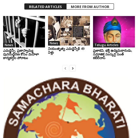
RELATED ARTICLES
MORE FROM AUTHOR
News
News
Telugu Articles
నియంతృత్వ ఎమర్జెన్సీకి 49
ఎమర్జెన్సీ: ప్రజాస్వామ్య
ప్రజాకవి, భక్తి ఉద్యమకారుడు,
ఏళ్లు
పునరుద్ధరణ కోసం మహిళా
సమాజిక సంస్కర్త సంత్‌
కార్యకర్తల పోరాటం
కబీర్‌దాస్‌