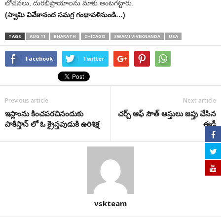
లోచనలు, దురభిప్రాయాలను మాకు అంటగట్టారు.
(స్వామి వివేకానంద సమగ్ర గంథావళినుండి…)
TAGS
AUG 11
BHARATH
CHICAGO
SWAMI VIVEKNANDA
USA
Facebook
Twitter
Previous article
Next article
ఇస్లాంను కించపరచినందుకు
చర్చ్ ఆఫ్ సౌత్ ఆస్తులు జప్తు చేసిన
పాకిస్తాన్ లో ఓ క్రైస్తవుడుకి ఉరిశిక్ష
ఈడీ
vskteam