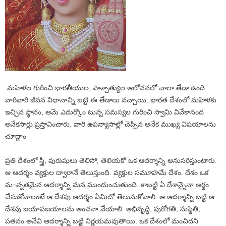
మహిళల గురించి భారతీయుల, పాశ్చాత్యుల ఆలోచనలో చాలా తేడా ఉంది.
వారివారి జీవన విధానాన్ని బట్టి ఈ తేడాలు వచ్చాయి. భారత దేశంలో మహిళకు
ఇచ్చిన స్థానం, ఆమె ఎదుర్కొం టున్న సమస్యల గురించి స్వామి వివేకానంద
అనేకసార్లు ప్రస్తావించారు. వారి ఉపన్యాసాల్లో చెప్పిన అనేక ముఖ్య విషయాలను
చూద్దాం
ప్రతి దేశంలో స్త్రీ, పురుషులు తెలిసో, తెలియకో ఒక ఆదర్శాన్ని అనుసరిస్తుంటారు.
ఆ ఆదర్శం వ్యక్తుల ద్వారానే తెలుస్తుంది. వ్యక్తుల సమూహమే దేశం. దేశం ఒక
మ¬న్నతమైన ఆదర్శాన్ని మన ముందుంచుతుంది. కాబట్టి ఏ దేశాన్నైనా అర్థం
చేసుకోవాలంటే ఆ దేశపు ఆదర్శం ఏమిటో తెలుసుకోవాలి. ఆ ఆదర్శాన్ని బట్టి ఆ
దేశపు జయాపజయాలను అంచనా వేయాలి. అభివృద్ధి, పురోగతి, సుస్థితి,
పతనం అనేవి ఆదర్శాన్ని బట్టి నిర్ణయమవుతాయి. ఒక దేశంలో మంచిదని