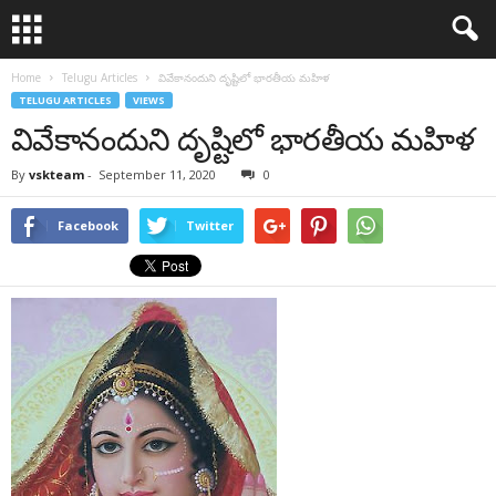
Home
Telugu Articles
వివేకానందుని దృష్టిలో భారతీయ మహిళ
TELUGU ARTICLES
VIEWS
వివేకానందుని దృష్టిలో భారతీయ మహిళ
By
vskteam
-
September 11, 2020
0
Facebook
Twitter