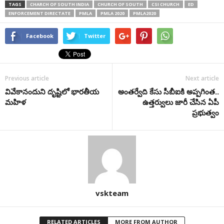
TAGS
CHARCH OF SOUTH INDIA
CHURCH OF SOUTH
CSI CHURCH
ED
ENFORCEMENT DIRECTATE
PMLA
PMLA 2020
PMLA2020
Facebook
Twitter
Previous article
Next article
వివేకానందుని దృష్టిలో భారతీయ
అంతర్వేది కేసు సీబీఐకి అప్పగింత..
మహిళ
ఉత్తర్వులు జారీ చేసిన ఏపీ
ప్రభుత్వం
vskteam
RELATED ARTICLES
MORE FROM AUTHOR