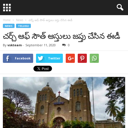
Home
News
చర్చ్ ఆఫ్ సౌత్ ఆస్తులు జప్తు చేసిన ఈడీ
NEWS
TELUGU
చర్చ్ ఆఫ్ సౌత్ ఆస్తులు జప్తు చేసిన ఈడీ
By
vskteam
-
September 11, 2020
0
Facebook
Twitter