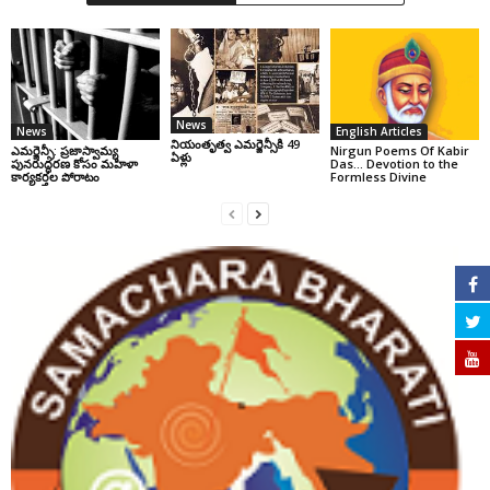
News
News
English Articles
నియంతృత్వ ఎమర్జెన్సీకి 49
ఎమర్జెన్సీ: ప్రజాస్వామ్య
Nirgun Poems Of Kabir
ఏళ్లు
పునరుద్ధరణ కోసం మహిళా
Das… Devotion to the
కార్యకర్తల పోరాటం
Formless Divine