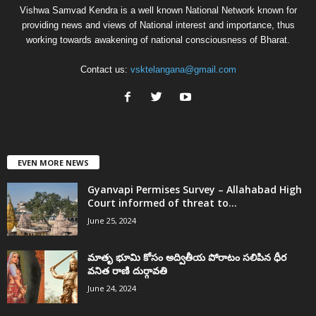
Vishwa Samvad Kendra is a well known National Network known for
providing news and views of National interest and importance, thus
working towards awakening of national consciousness of Bharat.
Contact us:
vsktelangana@gmail.com
EVEN MORE NEWS
Gyanvapi Permises Survey – Allahabad High
Court informed of threat to...
June 25, 2024
మాతృ భూమి కోసం అద్వితీయ పోరాటం సలిపిన ధీర
వనిత రాణి దుర్గావతి
June 24, 2024