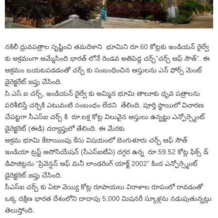
నకిలీ ధ్రువపత్రాల సృష్టించి తమదికాని భూమిని రూ.60 కోట్లకు ఇండియన్ రైల్వే
కు అక్రమంగా అమ్మేసింది భారత్ లోనే రెండవ అతిపెద్ద చర్చ్”చర్చ్ ఆఫ్ సౌత్”. ఈ
అక్రమం బయటపడడంతో చర్చ్ కు సంబంధించిన ఆస్తులను ఎన్ ఫోర్స్ మెంట్
డైరెక్టరేట్ జప్తు చేసింది.
సి.ఎస్.ఐ చర్చ్, ఇండియన్ రైల్వే కు అమ్మిన భూమి తాలూకు ధృవ పత్రాలను
పరిశీలిస్తే చర్చికి ఎటువంటి సంబంధం లేదని తేలింది. పూర్తి స్థాయిలో విచారణ
చేపట్టగా సీఎస్ఐ చర్చ్ కి రూ.లక్ష కోట్ల విలువైన ఆస్తులు ఉన్నట్టు ఎన్ఫోర్స్మెంట్
డైరెక్టరెట్ (ఈడి) దర్యాప్తులో తేలింది. ఈ మేరకు
అక్రమ భూమి కేటాయింపు కేసు విషయంలో బెంగుళూరు చర్చ్ ఆఫ్ సౌత్
ఇండియా ట్రస్ట్ అసోసియేషన్ (సీఎస్ఐటీఏ) దగ్గర ఉన్న రూ.59.52 కోట్ల ఫిక్స్ డ్
డిపాజిట్లను “ప్రివెన్షన్ ఆఫ్ మనీ లాండరింగ్ యాక్ట్ 2002” కింద ఎన్ఫోర్స్మెంట్
డైరెక్టరెట్ జప్తు చేసింది.
సీఎస్ఐ చర్చ్ కు ఏటా వెయ్యి కోట్ల రూపాయలు విరాళాల రూపంలో రావడంతో
ఒక్క దక్షిణ భారత దేశంలోని దాదాపు 5,000 మిషనరీ స్కూళ్లను నడుపుతున్నట్లు
తెలుస్తోంది.