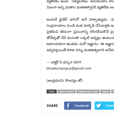
వ్యతిరేకం అంటే- ‘సెక్యులరిజం’ అనుకుంటాం 
నిజంగా అన్ని మతాల మతతత్వానికి వ్యతిరేకం అం
అందుకే మైకేల్ డానినో అనే పాశ్చాత్యుడు-
సంప్రదాయాల నుండి మత మార్పిడి చేసేవాళ్లకు ఇద
ప్రకటించి కఠినంగా ప్రపంచాన్ని లొంగదీసుకొనే 
తోడేళ్ళతో చేరి మనంతా ఒక్కటే అన్నట్లు ఉంటు
అమాయకంగా ఉండడం మరో అజ్ఞానం. ఈ అజ్ఞానం ఎం
ఇవ్వనట్లయితే కూడా నన్ను మతతత్వవాది అనేవరకు వ
— డాక్టర్ పి.భస్కర యోగి ..
bhaskarayogi.p@gmail.com
(ఆంధ్రభూమి సౌజన్యం తో)
TAGS
ANTI-HINDU
HINDU CULTURE
INDIA
SHARE
Facebook
Twitt