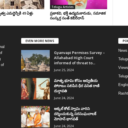
Telugu Articles
వ ఎమర్జెన్సీకి 49 ఏళ్లు
ప్రజాకవి, భక్తి ఉద్యమకారుడు, సమాజిక
సంస్కర్త సంత్‌ కబీర్‌దాస్‌
EVEN MORE NEWS
PO
nal
News
Gyanvapi Permises Survey –
of
Allahabad High Court
g
Telug
informed of threat to...
 of
View
June 25, 2024
Telugu
మాతృ భూమి కోసం అద్వితీయ
Englis
పోరాటం సలిపిన ధీర వనిత రాణి
దుర్గావతి
Rasht
June 24, 2024
అక్కల్‌ కోట్‌ స్వామి వారిని
దర్శించుకున్న సరసంఘచాలక్
మోహన్ భాగవత్
June 24, 2024