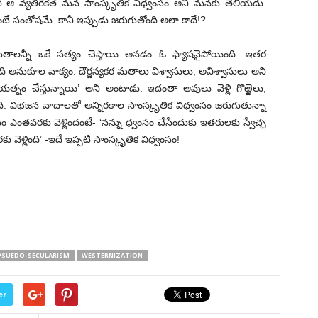
కానీ ఆ వ్యతిరేకత మన సాంస్కృతిక విధ్వంసం అని మనకు తెలియదు.
టే సంతోషమే. కానీ ఇప్పుడు జరుగుతోంది అలా కాదే!?
 ‘మతాలన్నీ ఒకే సత్యం చెప్తాయి అనడం ఓ ఫ్యాషనైపోయింది. ఇతర
ి అనుకూల వాక్యం. దౌర్జన్యకర మతాలు విశ్వాసులు, అవిశ్వాసులు అని
ప్రయత్నం చేస్తున్నాయి’ అని అంటాడు. ఇదంతా ఆవులు వెళ్లి గొఱ్ఱెలు,
ంది. విభజన వాదాలతో అన్నిరకాల సాంస్కృతిక విధ్వంసం జరుగుతున్నా
తవరకు వెళ్లిందంటే- ‘నన్ను ధ్వంసం చేసేందుకు ఇతరులకు స్వేచ్ఛ
ెళ్లింది’ -ఇదే ఇప్పటి సాంస్కృతిక విధ్వంసం!
PSUEDO-SECULARISM
WESTERNIZATION
er