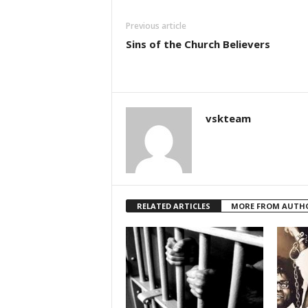
Previous article
Sins of the Church Believers
vskteam
RELATED ARTICLES
MORE FROM AUTH