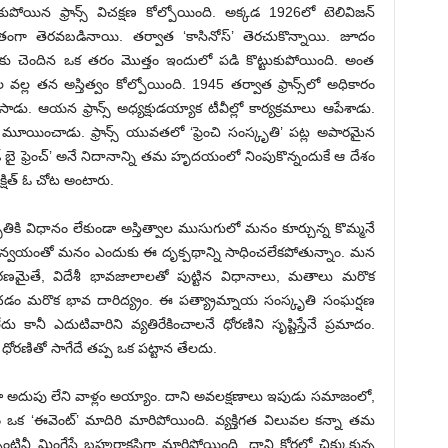
పోయిన ఫ్రాన్స్ విచక్షణ కోల్పోయింది. అక్కడ 1926లో టెలివిజన్
్తృతంగా తెరవబడినాయి. తర్వాత ‘కాసినోస్’ తెరచుకొన్నాయి. జూదం
్స్‌కు చెందిన ఒక తరం మొత్తం ఇందులో పడి కొట్టుకుపోయింది. అంత
వల్ల తన అస్తిత్వం కోల్పోయింది. 1945 తర్వాత ఫ్రాన్స్‌లో అధికారం
సాడు. ఆయన ఫ్రాన్స్ అధ్యక్షుడయ్యాక టీవీల్లో కార్యక్రమాలు ఆపేశాడు.
ర్లు మూయించాడు. ఫ్రాన్స్ యువతలో ‘ఫ్రెంచి సంస్కృతి’ పట్ల అపారమైన
డ్ బై ఫ్రెంచ్’ అనే నిదానాన్ని తమ హృదయంలో నింపుకొన్నందుకే ఆ దేశం
క్షిత్ ఓ చోట అంటారు.
కృతికి విధానం లేకుండా అస్తిత్వాల ముసుగులో మనం కూర్చున్న కొమ్మనే
మన్వయంతో మనం ఎందుకు ఈ దృక్పథాన్ని సాధించలేకపోతున్నాం. మన
ణమైతే, విదేశీ భావజాలాలతో పుట్టిన విధానాలు, మతాలు మరొక
ష్టించడం మరొక భావ దారిద్య్రం. ఈ పత్య్రామ్నాయ సంస్కృతి సంఘర్షణ
 కానీ ఎదుటివారిని వ్యతిరేకించాలనే ధోరణిని సృష్టిస్తేనే ప్రమాదం.
ధోరణితో సాగేదే తప్ప ఒక పట్టాన తేలదు.
డ్డూ అదుపు లేని వాళ్లం అయ్యాం. దాని అవలక్షణాలు ఇపుడు సమాజంలో,
ీయం ఒక ‘ఈవెంట్’ మాదిరి మారిపోయింది. వ్యక్తిగత విలువల కన్నా తమ
ినీ మ్రింగేసే బ్రహ్మరాక్షసిగా మారిపోయింది. దాని కోరల్లో చిక్కుకున్న