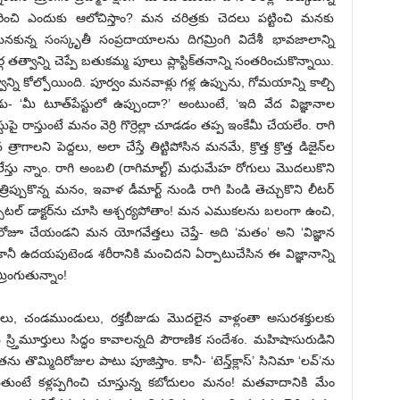
చి ఎందుకు ఆలోచిస్తాం? మన చరిత్రకు చెదలు పట్టించి మనకు
మనకున్న సంస్కృతీ సంప్రదాయాలను దిగమ్రింగి విదేశీ భావజాలాన్ని
గ తత్వాన్ని చెప్పే బతుకమ్మ పూలు ప్లాస్టిక్‌తనాన్ని సంతరించుకొన్నాయి.
ని కోల్పోయింది. పూర్వం మనవాళ్లు గళ్ల ఉప్పును, గోమయాన్ని కాల్చి
ేడు- ‘మీ టూత్‌పేస్టులో ఉప్పుందా?’ అంటుంటే, ‘ఇది వేద విజ్ఞానాల
పై రాస్తుంటే మనం వెర్రి గొర్రెల్లా చూడడం తప్ప ఇంకేమీ చేయలేం. రాగి
రాగాలని పెద్దలు, అలా చేస్తే తిట్టిపోసిన మనమే, క్రొత్త క్రొత్త డిజైన్‌ల
ొట్టలేస్తు న్నాం. రాగి అంబలి (రాగిమాల్ట్) మధుమేహ రోగులు మొదలుకొని
రిప్పుకొన్న మనం, ఇవాళ డీమార్ట్ నుండి రాగి పిండి తెచ్చుకొని లీటర్
హాస్పిటల్ డాక్టర్‌ను చూసి ఆశ్చర్యపోతాం! మన ఎముకలను బలంగా ఉంచి,
 రోజూ చేయండని మన యోగవేత్తలు చెప్తే- అది ‘మతం’ అని ‘విజ్ఞాన
శాం. కానీ ఉదయపుటెండ శరీరానికి మంచిదని ఏర్పాటుచేసిన ఈ విజ్ఞానాన్ని
రింగుతున్నాం!
ు, చండముండులు, రక్తబీజుడు మొదలైన వాళ్లంతా అసురశక్తులకు
స్ర్తిమూర్తులు సిద్ధం కావాలన్నది పౌరాణిక సందేశం. మహిషాసురుడిని
మ్మిదిరోజుల పాటు పూజిస్తాం. కానీ- ‘టెన్త్‌క్లాస్’ సినిమా ‘లవ్’ను
ుతుంటే కళ్లప్పగించి చూస్తున్న కబోదులం మనం! మతవాదానికి మేం