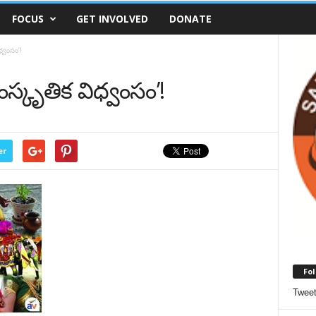
FOCUS
GET INVOLVED
DONATE
ధ్వంసం’!
ంస్కృతిక విధ్వంసం’!
er
Fol
Twee