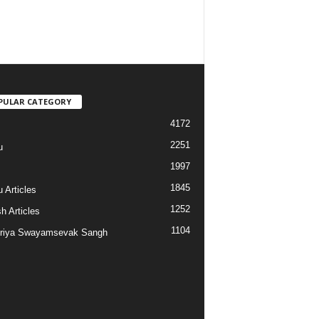
PULAR CATEGORY
4172
2251
u
1997
s
1845
 Articles
1252
h Articles
1104
riya Swayamsevak Sangh