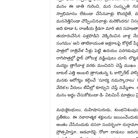
మనం ఈ జాతి గురించి, మన సంస్కృతి గురిం
స్వాభిమానం లేకుండా చేసినవాళ్లు కొందరైతే, 
మననెత్తినిండా చొప్పించినవాళ్లు మరికొందరు! నిసర్
అది కూడా ఓ రాజకీయ క్రీడగా మారి తన సహజత్వాన్
తయారుచేసిన పళ్లపొడిని వెక్కిరించిన వాళ్ల న
సంగమం’ అని తాటికాయంత అక్షరాలపై కోల్గెట్ పేస్టు
పాత్రలో రాత్రివేళ నీళ్లు పెట్టి ఉదయం పరగడుపున త్
రాగిపాత్రల్లో స్టార్ హోటళ్ల వడ్డింపులు చూసి ల
మద్యం త్రాగేవాళ్ల వరకు మంచిదని చెప్తే ముఖం త్
బాటల్ ఎత్తి అంబలి త్రాగుతున్న ఓ కార్పొరేట్ 
మనకు ఆరోగ్యం కల్గించే ‘సూర్య నమస్కారాలు’
వేదిక’ల వీరులు టీవీల్లో కూర్చుని చెప్తే నమ్మే
మనం అర్థం చేసుకోకుండా డి- విటమిన్ మాత్రలు మ్
మధుకైటభులు, మహిషాసురుడు, శుంభనిశుంభుల
ప్రతీకలు. ఈ నకారాత్మక శక్తులను జయించేందుకు 
అంతం చేసినందుకు దసరా సందర్భంగా దుర్గామాతను తొ
ప్రోత్సహిస్తూ, ఆడవారిపై రోజూ దాడులు జరుగ