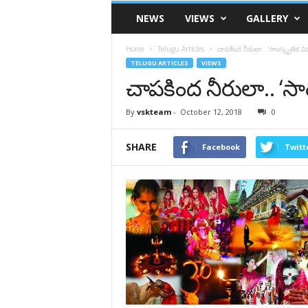
VSK
NEWS
VIEWS
GALLERY
Telangana
Home
Telugu Articles
చాపకింద నీరులా.. ‘సాంస్కృతిక వి
TELUGU ARTICLES
VIEWS
చాపకింద నీరులా.. ‘సా
By
vskteam
-
October 12, 2018
0
SHARE
Facebook
Twitt