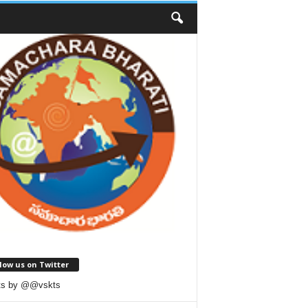
low us on Twitter
ts by @@vskts