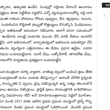
ED
్సాహం, ఉత్సుకత ఉండేవి. సెలవుల్లో పల్లెలకు చేరాలనే ఉబలాటం
వ్యక్తులు కూడా పెట్టేబేడా సర్దుకొని ఎన్నో వ్యయప్రయాసలకోర్చి పల్లె దారి
 అడవంతా గాలించి సోదరులు గోరింట పువ్వులు, బీర, కట్లపూలు, గునుగు,
ము సంపాదించిన కొద్దిపాటి డబ్బుతో కొత్తబట్టలు కొనుక్కొని, పిండివంటలు
 వచ్చిన అతిథులతో ఆనందంగా గడిపేవారు. అలాగే దసరా సమయంలో
ా ఉండేవారు కాబట్టి పండుగకు ముందు వేసే పగటి వేషాలు అందరినీ
పట్టేవి. వారి అభినయంలో, వాక్చాతుర్యంలో ఇతరులను అనుకరిస్తూ చేసే
తలను వ్యంగ్యంగా ఎత్తిచూపటం ఈ వేషాల ప్రధాన ఉద్దేశం. ఎవరూ
ెడును బయటపెట్టేవారు. పఠాన్ వేషం, లత్కోర్‌సాబ్, తాగుబోతు వేషం,
ాజంలోని రుగ్మతలను ప్రత్యక్షంగా బయటపెట్టేవి.
యంత్రంలా మార్చి వ్యాపార, వాణిజ్య చట్రంలో బంధించి క్షణం తీరిక
తో, సంఘర్షణలతో మనం ఎందుకు జీవిస్తున్నాం? ఇలాంటి మౌలిక ప్రశ్నలకు
ాంస్కృతిక వి ధ్వంసం వైపు నడిపిస్తున్నది అన్న సత్యం తెలుసుకొనే
ఉదయం వికసిస్తాయి. ప్లాస్టిక్ పూలు సాయంత్రానికి వాడిపోతాయి’
అన్ని విషయాలను ‘టీవీ’ అనే ‘మాయామంత్రజాలపు’ పెట్టెలో మూసేశాం.
 నుండి 1917 వరకు జరిగిన ప్రథమ ప్రపంచ యుద్ధంలో ఫ్రాన్స్ గొప్ప
ో దారుణంగా రెండవ ప్రపంచ యుద్ధంలో ఓడిపోయింది. మొదటి ప్రపంచ