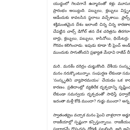
యుద్ధంలో గెలవగానే ఉన్మాదంతో కళ్లు మూసుకు
ప్రారంభం అయ్యింది. పబ్బులు, క్లబ్బులు విస
ఆడేందుకు కావలసిన స్థలాలు వచ్చేశాయి. ఫ్రాన
శక్తిమంతమైన దేశం ఇలాంటి చిన్న చిన్న కారణాల 
చేపట్టిన చాల్స్ డిగోల్ తన దేశ చరిత్రను తిరగరా
బార్లు, క్లబ్బులు, పబ్బులు, కాసినోలు, థియేట
గౌరవం కలిగించాడు. ఇపుడు కూడా ‘బీ ఫ్రెంచ్ అం
ముందుకు సాగుతోందని ప్రఖ్యాత మేధావి రాజీవ్ దీ
మరి.. మనకేం దరిద్రం చుట్టుకొంది. దేశీయ సంస్
మనం నరుక్కొంటున్నాం. సంఘర్షణ లేకుండా స
‘సంస్కృతిని వ్యాపారమయం’ చేయడం ఒక కార
కారణం. ప్రతిదాంట్లో వ్యతిరేక దృక్పథాన్ని సృ
లేకుండా సమన్వయ దృక్పథంతో సాధిస్తే ఫర్వాలేదు
ఇదంతా మళ్లీ కోడి ముందా? గుడ్డు ముందా? అన్న 
స్వాతంత్య్రం వచ్చాక మనం ఫ్రెంచి వాళ్లలాగా అ
రాజకీయాల్లో స్పష్టంగా కన్పిస్తున్నాయి. రాజక
స్వలాభమే గొప్పదన్న ధోరణి ప్రబలింది. అది అన్నింట