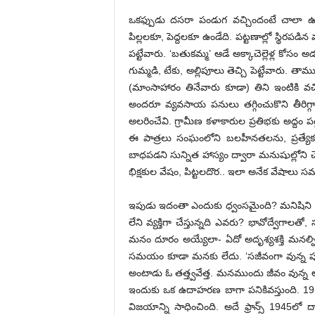
ఒకఫ్పుడు దసరా పండుగ వచ్చిందంటే చాలా ఉత
పిల్లలకూ, పెద్దలకూ ఉండేది. పట్టణాల్లో స్థిరపడిన 
పట్టేవారు. ‘బతుకమ్మ’ ఆడే అక్కాచెల్లెళ్ల కోసం
గుమ్మడి, టేకు, అల్లిపూలు తెచ్చి పెట్టేవారు. తా
(మాంసాహారం తినేవారు కూడా) తిని ఇంటికి
అందరూ వ్యవసాయ పనులు తగ్గించుకొని తీరిగ్గ
అలరించేవి. గ్రామీణ కళాకారుల ప్రతిభకు అద్దం 
ఈ పాత్రలు సంఘంలోని బలహీనతలను, ప్రత్యేక
బాధపడని సున్నిత హాస్యం ద్వారా మనుషుల్లోని చ
భిక్షకుల వేషం, పిట్టలదొర.. ఇలా అనేక వేషాలు సమ
ఇపుడు ఇదంతా ఎందుకు ధ్వంసమైంది? మనిషిని ఒక 
లేని వ్యక్తిగా చేస్తున్నది ఎవరు? భావోద్వేగాల
మనం దూరం అయ్యేలా- ఏదో అదృశ్యశక్తి మనల్ని స
సమయం కూడా మనకు లేదు. ‘సజీవంగా వున్న పూలు 
అంటాడు ఓ తత్త్వవేత్త. మనముందు జీవం వున్న 
ఇందుకు ఒక ఉదాహరణ బాగా పనికివస్తుంది. 1914
విజయాన్ని సాధించింది. అదే ఫ్రాన్స్ 1945ల