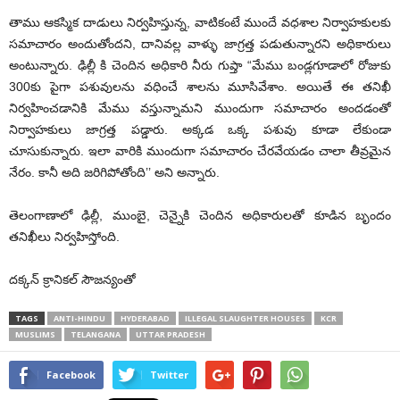
తాము ఆకస్మిక దాడులు నిర్వహిస్తున్న, వాటికంటే ముందే వధశాల నిర్వాహకులకు
సమాచారం అందుతోందని, దానివల్ల వాళ్ళు జాగ్రత్త పడుతున్నారని అధికారులు
అంటున్నారు. ఢిల్లీ కి చెందిన అధికారి నీరు గుప్తా “మేము బండ్లగూడాలో రోజుకు
300కు పైగా పశువులను వధించే శాలను మూసివేశాం. అయితే ఈ తనిఖీ
నిర్వహించడానికి మేము వస్తున్నామని ముందుగా సమాచారం అందడంతో
నిర్వాహకులు జాగ్రత్త పడ్డారు. అక్కడ ఒక్క పశువు కూడా లేకుండా
చూసుకున్నారు. ఇలా వారికి ముందుగా సమాచారం చేరవేయడం చాలా తీవ్రమైన
నేరం. కానీ అది జరిగిపోతోంది’’ అని అన్నారు.
తెలంగాణాలో ఢిల్లీ, ముంబై, చెన్నైకి చెందిన అధికారులతో కూడిన బృందం
తనిఖీలు నిర్వహిస్తోంది.
దక్కన్ క్రానికల్ సౌజన్యంతో
TAGS
ANTI-HINDU
HYDERABAD
ILLEGAL SLAUGHTER HOUSES
KCR
MUSLIMS
TELANGANA
UTTAR PRADESH
Facebook
Twitter