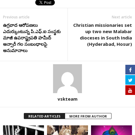
Previous article
Next article
ఉగ్రవాద ఆరోపణలు
Christian missionaries set
ఎదుర్కుంటున్న పి.ఎఫ్‌.ఐ సంస్థకు
up two new Malabar
మాజీ ఉపరాష్ట్రపతి హమీద్‌
dioceses in South India
అన్సారీ గల సంబంధాలపై
(Hyderabad, Hosur)
అనుమానాలు
vskteam
RELATED ARTICLES
MORE FROM AUTHOR