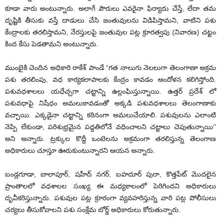
కూడా వారు అంటున్నారు. అలాగే పౌరులు ఎవరైనా ఫిర్యాదు చేస్తే, లేదా తమ
దృష్టికి తీసుకు వస్తే దాడులు చేసి జంతువులను విడిపిస్తామని, వాటిని పశు
కేంద్రాలకు తరలిస్తామని, నేరస్తులపై జంతువుల పట్ల క్రూరత్వపు (నివారణ) చట్టం
కింద కేసు పెడతామని అంటున్నారు.
ముంబైకి చెందిన అధికారి రాకేశ్ పాండే “గత నాలుగు నెలలుగా తెలంగాణా అక్రమ
పశు తరలింపు, వధ కార్యకలాపాలకు కేంద్రం కావడం ఆందోళన కలిగిస్తోంది.
పశువధశాలలు యధేచ్చగా చట్టాన్ని ఉల్లంఘిస్తున్నాయి. ఉత్తర్ ప్రదేశ్ లో
పశువధాపై నిషేధం అమలుకావడంతో అక్కడి పశువధశాలలు తెలంగాణాకు
వచ్చాయి. ఎక్కడైనా చట్టాన్ని కఠినంగా అమలుచేయాలి. పశువులను ఎలాంటి
నెప్పి లేకుండా, పరిశుభ్రమైన పద్దతిలోనే వధించాలని చట్టాలు చెపుతున్నాయి’’
అని అన్నారు. ట్రక్కుల కొద్దీ ఒంటెలను అక్రమంగా తరలిస్తున్న తెలంగాణ
అధికారులు చూస్తూ ఊరుకుంటున్నారని ఆయన అన్నారు.
బండ్లగూడా, బాలాపూర్, షహీద్ నగర్, బహదూర్ పురా, కొత్తపేట్ మొదలైన
ప్రాంతాలలో వధశాలల సంఖ్య ఈ మధ్యకాలంలో పెరిగిందని అధికారులు
దృవీకరిస్తున్నారు. పశువుల పట్ల క్రూరంగా వ్యవహరిస్తున్న వారి పట్ల పోలీసులు
చర్యలు తీసుకోవాలని పశు సంక్షేమ బోర్డ్ అధికారులు కోరుతున్నారు.