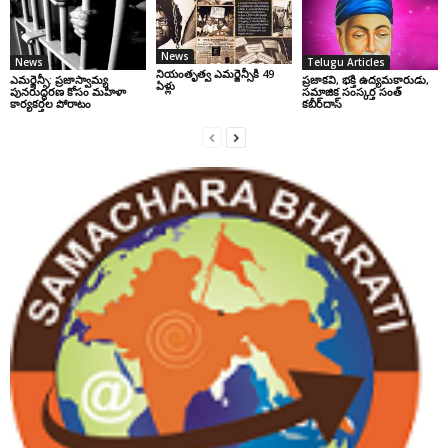
News
News
Telugu Articles
నియంతృత్వ ఎమర్జెన్సీకి 49
ఎమర్జెన్సీ: ప్రజాస్వామ్య
ప్రజాకవి, భక్తి ఉద్యమకారుడు,
ఏళ్లు
పునరుద్ధరణ కోసం మహిళా
సమాజిక సంస్కర్త సంత్‌
కార్యకర్తల పోరాటం
కబీర్‌దాస్‌