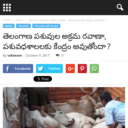
Home
News
తెలంగాణ పశువుల అక్రమ రవాణా, పశువధశాలలకు కేంద్రం అవుతోందా ?
NEWS
TELUGU
TELUGU ARTICLES
తెలంగాణ పశువుల అక్రమ రవాణా,
పశువధశాలలకు కేంద్రం అవుతోందా ?
By
vskteam
-
October 9, 2017
0
Facebook
Twitter