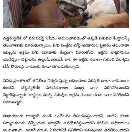
ఉత్తర్ ప్రదేశ్ లో పశువధపై నిషేధం అమలుకావడంతో అక్కడి పశువధ కేంద్రాలన్నీ
తెలంగాణాకు మారుతున్నాయి. పశు సంక్షేమ బోర్డ్ అధికారుల ప్రకారం తెలంగాణా
ఇప్పుడు అక్రమ పశు రవాణాకు కేంద్రంగా మారుతోంది. అక్రమ వ్యాపారులు
యధేచ్చగా చట్టాలను ఉల్లంఘించడమే కాక, ఈ అక్రమ రవాణా గురించి ఫిర్యాదు
చేసే పౌరులపై దాడులకు కూడా తెగబడుతున్నారు.
వివిధ ప్రాంతాలలో తనిఖీలు నిర్వహిస్తున్న అధికారులు పరిస్తితి చాలా దారుణంగా
ఉందని, చట్టవ్యతిరేక పశువధశాలల సంఖ్య బాగా పెరిగిపోయిందని
నిర్ధారిస్తున్నారు. రాష్ట్రాల మధ్య పశువుల అక్రమ రవాణా కూడా బాగా పెరిగిందని
అంటున్నారు.
సాధారణంగా రాజస్థాన్ నుండి ఒంటెలను తీసుకువస్తుంటారని, వాటిని కూడా
పర్యాటకులను తిప్పేందుకు మాత్రమే ఉపయోగిస్తుంటారని పోలీసు అధికారులు
అంటున్నారు. అలాగే మాంస విక్రయానికి పనికిరాని పశువులను తరలిస్తుంటారని